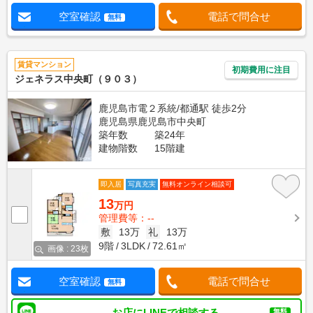
空室確認
電話で問合せ
無料
賃貸マンション
初期費用に注目
ジェネラス中央町（９０３）
鹿児島市電２系統/都通駅 徒歩2分
鹿児島県鹿児島市中央町
築年数
築24年
建物階数
15階建
即入居
写真充実
無料オンライン相談可
13
万円
管理費等：--
敷
13万
礼
13万
9階
3LDK
72.61㎡
画像 : 23枚
空室確認
電話で問合せ
無料
お店にLINEで相談する
無料