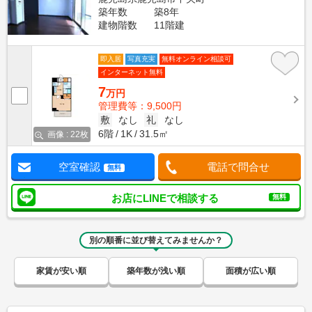
築年数
築8年
建物階数
11階建
即入居
写真充実
無料オンライン相談可
インターネット無料
7
万円
管理費等：9,500円
敷
なし
礼
なし
6階
1K
31.5㎡
画像 : 22枚
空室確認
電話で問合せ
無料
お店にLINEで相談する
無料
別の順番に並び替えてみませんか？
家賃が安い順
築年数が浅い順
面積が広い順