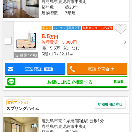
鹿児島県鹿児島市中央町
築年数
築23年
建物階数
7階建
即入居
パノラマ
写真充実
無料オンライン相談可
5.5
万円
管理費等：3,000円
敷
5.5万
礼
なし
5階
1R
32.11㎡
画像 : 23枚
空室確認
電話で問合せ
無料
お店にLINEで相談する
無料
賃貸マンション
初期費用に注目
スプリングハイム
鹿児島市電２系統/都通駅 徒歩1分
鹿児島県鹿児島市中央町