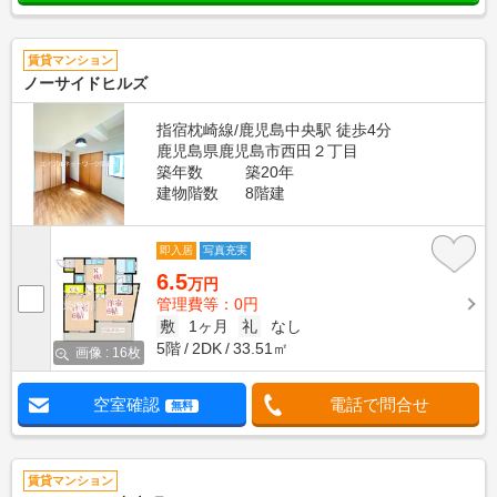
賃貸マンション
ノーサイドヒルズ
指宿枕崎線/鹿児島中央駅 徒歩4分
鹿児島県鹿児島市西田２丁目
築年数
築20年
建物階数
8階建
即入居
写真充実
6.5
万円
管理費等：0円
敷
1ヶ月
礼
なし
5階
2DK
33.51㎡
画像 : 16枚
空室確認
電話で問合せ
無料
賃貸マンション