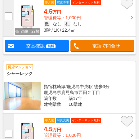
即入居
写真充実
インターネット無料
4.5
万円
管理費等：1,000円
敷
なし
礼
なし
3階
1K
22.4㎡
画像 : 22枚
空室確認
電話で問合せ
無料
賃貸マンション
シャーレック
指宿枕崎線/鹿児島中央駅 徒歩3分
鹿児島県鹿児島市西田２丁目
築年数
築17年
建物階数
10階建
即入居
写真充実
インターネット無料
4.5
万円
管理費等：1,000円