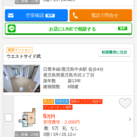
画像 : 22枚
空室確認
電話で問合せ
無料
お店にLINEで相談する
無料
賃貸マンション
初期費用に注目
ウエストサイド武
日豊本線/鹿児島中央駅 徒歩4分
鹿児島県鹿児島市武２丁目
築年数
築13年
建物階数
6階建
即入居
写真充実
無料オンライン相談可
インターネット無料
5
万円
管理費等：2,000円
敷
5万
礼
なし
3階
1R
25.12㎡
画像 : 23枚