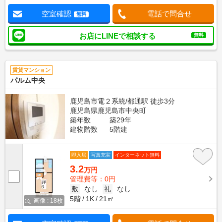
空室確認
電話で問合せ
無料
お店にLINEで相談する
無料
賃貸マンション
パルム中央
鹿児島市電２系統/都通駅 徒歩3分
鹿児島県鹿児島市中央町
築年数
築29年
建物階数
5階建
即入居
写真充実
インターネット無料
3.2
万円
管理費等：0円
敷
なし
礼
なし
5階
1K
21㎡
画像 : 18枚