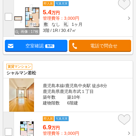
即入居
写真充実
5.4
万円
管理費等：3,000円
敷
なし
礼
1ヶ月
3階
1R
30.47㎡
画像 : 17枚
空室確認
電話で問合せ
無料
賃貸マンション
シャルマン若松
鹿児島本線/鹿児島中央駅 徒歩8分
鹿児島県鹿児島市武１丁目
築年数
築10年
建物階数
6階建
即入居
写真充実
6.9
万円
管理費等：3,000円