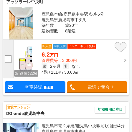
アッソラーレ中央町
鹿児島本線/鹿児島中央駅 徒歩6分
鹿児島県鹿児島市中央町
築年数
築20年
建物階数
8階建
即入居
写真充実
インターネット無料
6.2
万円
管理費等：3,000円
敷
2ヶ月
礼
なし
4階
1LDK
38.63㎡
画像 : 22枚
空室確認
電話で問合せ
無料
賃貸マンション
初期費用に注目
DGrande鹿児島中央
鹿児島市電２系統/鹿児島中央駅前駅 徒歩4分
鹿児島県鹿児島市中央町