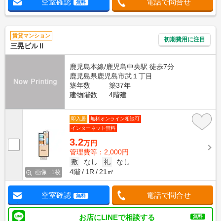
空室確認
電話で問合せ
無料
賃貸マンション
初期費用に注目
三晃ビルⅡ
鹿児島本線/鹿児島中央駅 徒歩7分
鹿児島県鹿児島市武１丁目
築年数
築37年
建物階数
4階建
即入居
無料オンライン相談可
インターネット無料
3.2
万円
管理費等：2,000円
敷
なし
礼
なし
4階
1R
21㎡
画像 : 1枚
空室確認
電話で問合せ
無料
お店にLINEで相談する
無料