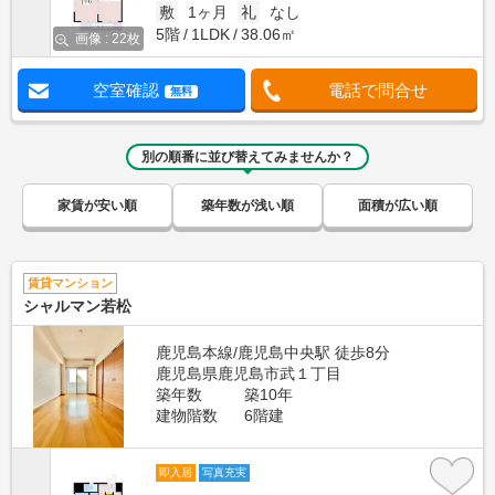
敷
1ヶ月
礼
なし
5階
1LDK
38.06㎡
画像 : 22枚
空室確認
電話で問合せ
無料
別の順番に並び替えてみませんか？
家賃が安い順
築年数が浅い順
面積が広い順
賃貸マンション
シャルマン若松
鹿児島本線/鹿児島中央駅 徒歩8分
鹿児島県鹿児島市武１丁目
築年数
築10年
建物階数
6階建
即入居
写真充実