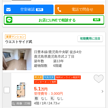
空室確認
電話で問合せ
無料
お店にLINEで相談する
無料
賃貸マンション
初期費用に注目
ウエストサイド武
日豊本線/鹿児島中央駅 徒歩4分
鹿児島県鹿児島市武２丁目
築年数
築13年
建物階数
6階建
即入居
写真充実
無料オンライン相談可
インターネット無料
5.1
万円
管理費等：3,000円
敷
なし
礼
なし
4階
1R
24.73㎡
画像 : 23枚