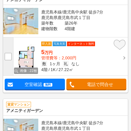
鹿児島本線/鹿児島中央駅 徒歩7分
鹿児島県鹿児島市武１丁目
築年数
築26年
建物階数
4階建
即入居
写真充実
インターネット無料
5
万円
管理費等：2,000円
敷
1ヶ月
礼
なし
4階
1K
27.22㎡
画像 : 22枚
空室確認
電話で問合せ
無料
賃貸マンション
アメニティガーデン
鹿児島本線/鹿児島中央駅 徒歩7分
鹿児島県鹿児島市武１丁目