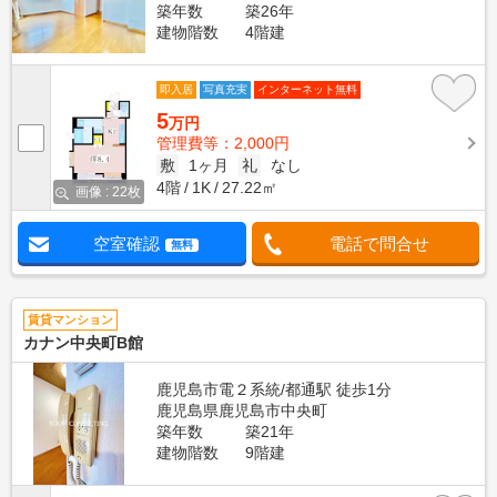
築年数
築26年
建物階数
4階建
即入居
写真充実
インターネット無料
5
万円
管理費等：2,000円
敷
1ヶ月
礼
なし
4階
1K
27.22㎡
画像 : 22枚
空室確認
電話で問合せ
無料
賃貸マンション
カナン中央町B館
鹿児島市電２系統/都通駅 徒歩1分
鹿児島県鹿児島市中央町
築年数
築21年
建物階数
9階建