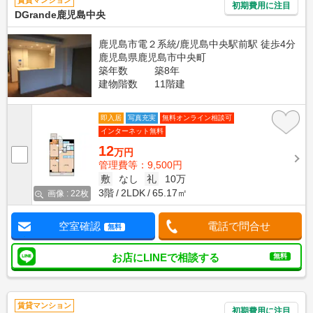
賃貸マンション
初期費用に注目
DGrande鹿児島中央
鹿児島市電２系統/鹿児島中央駅前駅 徒歩4分
鹿児島県鹿児島市中央町
築年数
築8年
建物階数
11階建
即入居
写真充実
無料オンライン相談可
インターネット無料
12
万円
管理費等：9,500円
敷
なし
礼
10万
3階
2LDK
65.17㎡
画像 : 22枚
空室確認
電話で問合せ
無料
お店にLINEで相談する
無料
賃貸マンション
初期費用に注目