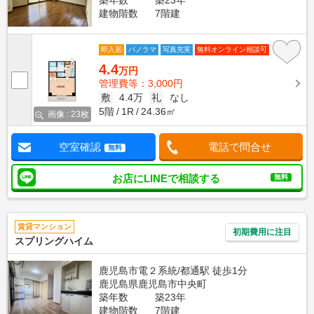
築年数
築23年
建物階数
7階建
即入居
パノラマ
写真充実
無料オンライン相談可
4.4
万円
管理費等：3,000円
敷
4.4万
礼
なし
5階
1R
24.36㎡
画像 : 23枚
空室確認
電話で問合せ
無料
お店にLINEで相談する
無料
賃貸マンション
初期費用に注目
スプリングハイム
鹿児島市電２系統/都通駅 徒歩1分
鹿児島県鹿児島市中央町
築年数
築23年
建物階数
7階建