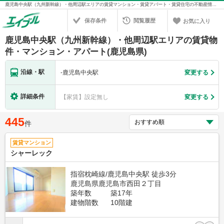
鹿児島中央駅（九州新幹線）・他周辺駅エリアの賃貸マンション・賃貸アパート・賃貸住宅の不動産情報を検索！不動産賃貸の物件探しは、お部屋探しのエイブル
保存条件
閲覧履歴
お気に入り
鹿児島中央駅（九州新幹線）・他周辺駅エリアの賃貸物
件・マンション・アパート(鹿児島県)
沿線・駅
-
鹿児島中央駅
変更する
詳細条件
【家賃】設定無し
変更する
445
件
賃貸マンション
シャーレック
指宿枕崎線/鹿児島中央駅 徒歩3分
鹿児島県鹿児島市西田２丁目
築年数
築17年
建物階数
10階建