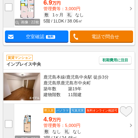
6.9
万円
管理費等：3,000円
敷
1ヶ月
礼
なし
5階
1LDK
38.06㎡
画像 : 22枚
空室確認
電話で問合せ
無料
賃貸マンション
初期費用に注目
インプレイス中央
鹿児島本線/鹿児島中央駅 徒歩3分
鹿児島県鹿児島市中央町
築年数
築19年
建物階数
11階建
即入居
パノラマ
写真充実
無料オンライン相談可
4.9
万円
管理費等：5,000円
敷
なし
礼
なし
3階
1K
24.48㎡