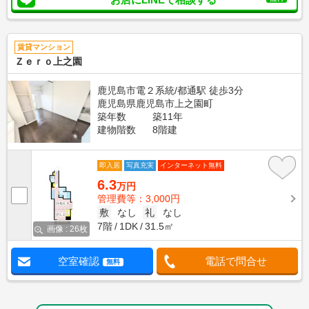
賃貸マンション
Ｚｅｒｏ上之園
鹿児島市電２系統/都通駅 徒歩3分
鹿児島県鹿児島市上之園町
築年数
築11年
建物階数
8階建
即入居
写真充実
インターネット無料
6.3
万円
管理費等：3,000円
敷
なし
礼
なし
7階
1DK
31.5㎡
画像 : 26枚
空室確認
電話で問合せ
無料