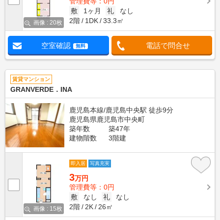
管理費等：0円
敷
1ヶ月
礼
なし
2階
1DK
33.3㎡
画像 : 20枚
空室確認
電話で問合せ
無料
賃貸マンション
GRANVERDE．INA
鹿児島本線/鹿児島中央駅 徒歩9分
鹿児島県鹿児島市中央町
築年数
築47年
建物階数
3階建
即入居
写真充実
3
万円
管理費等：0円
敷
なし
礼
なし
2階
2K
26㎡
画像 : 15枚