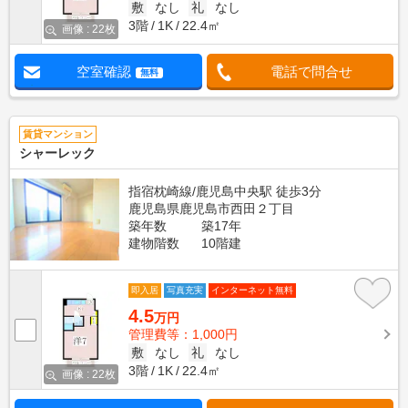
敷
なし
礼
なし
3階
1K
22.4㎡
画像 : 22枚
空室確認
電話で問合せ
無料
賃貸マンション
シャーレック
指宿枕崎線/鹿児島中央駅 徒歩3分
鹿児島県鹿児島市西田２丁目
築年数
築17年
建物階数
10階建
即入居
写真充実
インターネット無料
4.5
万円
管理費等：1,000円
敷
なし
礼
なし
3階
1K
22.4㎡
画像 : 22枚