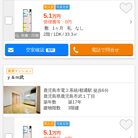
即入居
写真充実
5.1
万円
管理費等：0円
敷
1ヶ月
礼
なし
2階
1DK
33.3㎡
画像 : 20枚
空室確認
電話で問合せ
無料
賃貸マンション
ｙ＆ｍ武
鹿児島市電２系統/都通駅 徒歩6分
鹿児島県鹿児島市武１丁目
築年数
築17年
建物階数
3階建
即入居
写真充実
5.1
万円