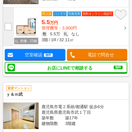
即入居
パノラマ
写真充実
無料オンライン相談可
5.5
万円
管理費等：3,000円
敷
5.5万
礼
なし
3階
1R
32.11㎡
画像 : 23枚
空室確認
電話で問合せ
無料
お店にLINEで相談する
無料
賃貸マンション
ｙ＆ｍ武
鹿児島市電２系統/都通駅 徒歩6分
鹿児島県鹿児島市武１丁目
築年数
築17年
建物階数
3階建