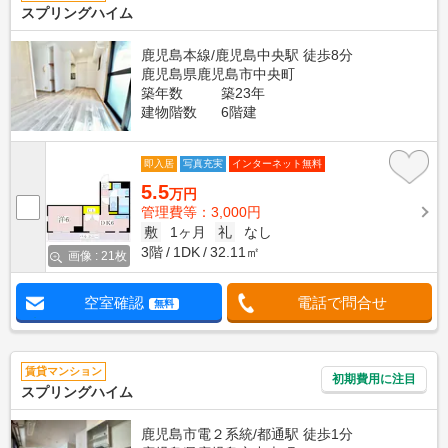
スプリングハイム
鹿児島本線/鹿児島中央駅 徒歩8分
鹿児島県鹿児島市中央町
築年数
築23年
建物階数
6階建
即入居
写真充実
インターネット無料
5.5
万円
管理費等：3,000円
敷
1ヶ月
礼
なし
3階
1DK
32.11㎡
画像 : 21枚
空室確認
電話で問合せ
無料
賃貸マンション
初期費用に注目
スプリングハイム
鹿児島市電２系統/都通駅 徒歩1分