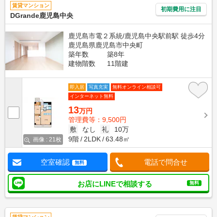
賃貸マンション
初期費用に注目
DGrande鹿児島中央
鹿児島市電２系統/鹿児島中央駅前駅 徒歩4分
鹿児島県鹿児島市中央町
築年数
築8年
建物階数
11階建
即入居
写真充実
無料オンライン相談可
インターネット無料
13
万円
管理費等：9,500円
敷
なし
礼
10万
9階
2LDK
63.48㎡
画像 : 21枚
空室確認
電話で問合せ
無料
お店にLINEで相談する
無料