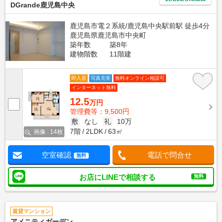
DGrande鹿児島中央
鹿児島市電２系統/鹿児島中央駅前駅 徒歩4分
鹿児島県鹿児島市中央町
築年数
築8年
建物階数
11階建
即入居
写真充実
無料オンライン相談可
インターネット無料
12.5
万円
管理費等：9,500円
敷
なし
礼
10万
7階
2LDK
63㎡
画像 : 14枚
空室確認
電話で問合せ
無料
お店にLINEで相談する
無料
賃貸マンション
アメニティガーデン