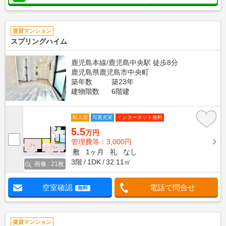
賃貸マンション
スプリングハイム
鹿児島本線/鹿児島中央駅 徒歩8分
鹿児島県鹿児島市中央町
築年数
築23年
建物階数
6階建
即入居
写真充実
インターネット無料
5.5
万円
管理費等：3,000円
敷
1ヶ月
礼
なし
3階
1DK
32.11㎡
画像 : 21枚
空室確認
電話で問合せ
無料
賃貸マンション