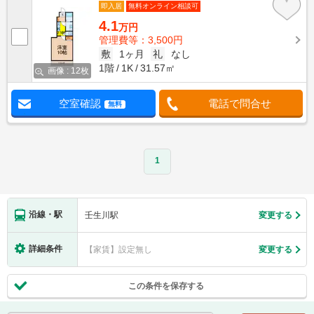
即入居
無料オンライン相談可
4.1
万円
管理費等：3,500円
敷
1ヶ月
礼
なし
1階
1K
31.57㎡
画像 : 12枚
空室確認
電話で問合せ
無料
1
沿線・駅
壬生川駅
変更する
詳細条件
【家賃】設定無し
変更する
この条件を保存する