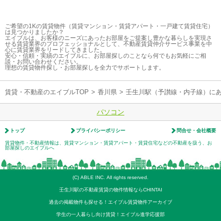
ご希望の1Kの賃貸物件（賃貸マンション・賃貸アパート・一戸建て賃貸住宅）
は見つかりましたか？
エイブルは、お客様のニーズにあったお部屋をご提案し豊かな暮らしを実現さ
せる賃貸業界のプロフェッショナルとして、不動産賃貸仲介サービス事業を中
心に賃貸業界をリードしてきました。
安心・信頼・実績のエイブルに、お部屋探しのことなら何でもお気軽にご相
談・お問い合わせください。
理想の賃貸物件探し・お部屋探しを全力でサポートします。
賃貸・不動産のエイブルTOP
>
香川県
>
壬生川駅（予讃線・内子線）に
パソコン
トップ
プライバシーポリシー
問合せ・会社概要
賃貸物件・不動産情報は、賃貸マンション・賃貸アパート・賃貸住宅などの不動産を扱う、お
部屋探しのエイブルへ
(C) ABLE INC. All rights reserved.
壬生川駅の不動産賃貸の物件情報ならCHINTAI
過去の掲載物件も探せる！エイブル賃貸物件アーカイブ
学生の一人暮らし向け賃貸！エイブル進学応援部