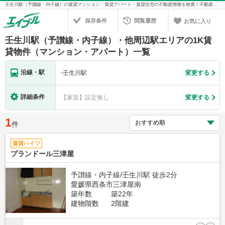
壬生川駅（予讃線・内子線）の賃貸マンション・賃貸アパート・賃貸住宅の不動産情報を検索！不動産賃貸の物件探しは、お部屋探しのエイブル
保存条件
閲覧履歴
お気に入り
壬生川駅（予讃線・内子線）・他周辺駅エリアの1K賃
貸物件（マンション・アパート）一覧
沿線・駅
-
壬生川駅
変更する
詳細条件
【家賃】設定無し
変更する
1
件
賃貸ハイツ
プランドール三津屋
予讃線・内子線/壬生川駅 徒歩2分
愛媛県西条市三津屋南
築年数
築22年
建物階数
2階建