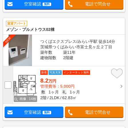
空室確認
電話で問合せ
無料
賃貸アパート
メゾン・プルメトウス02棟
NEW
つくばエクスプレス/みらい平駅 徒歩14分
茨城県つくばみらい市富士見ヶ丘２丁目
築年数
築11年
建物階数
2階建
新着
写真充実
インターネット無料
8.2
万円
管理費等：5,000円
敷
1ヶ月
礼
1ヶ月
2階
2LDK
62.83㎡
画像 : 14枚
空室確認
電話で問合せ
無料