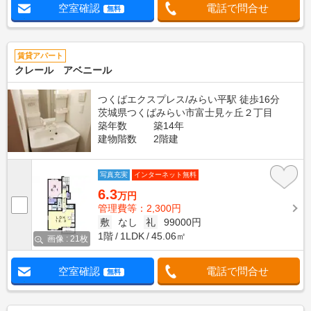
空室確認
電話で問合せ
無料
賃貸アパート
クレール アベニール
つくばエクスプレス/みらい平駅 徒歩16分
茨城県つくばみらい市富士見ヶ丘２丁目
築年数
築14年
建物階数
2階建
写真充実
インターネット無料
6.3
万円
管理費等：2,300円
敷
なし
礼
99000円
1階
1LDK
45.06㎡
画像 : 21枚
空室確認
電話で問合せ
無料