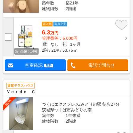
築年数
築21年
建物階数
2階建
即入居
写真充実
6.3
万円
管理費等：5,000円
敷
なし
礼
1ヶ月
2階
2DK
53.76㎡
画像 : 14枚
空室確認
電話で問合せ
無料
賃貸テラスハウス
Ｖｅｒｄｅ Ｃ
NEW
つくばエクスプレス/みどりの駅 徒歩27分
茨城県つくば市みどりの南
築年数
1年未満
建物階数
2階建