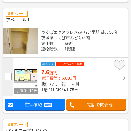
賃貸アパート
アベニ－ルII
つくばエクスプレス/みらい平駅 徒歩36分
茨城県つくば市みどりの南
築年数
築8年
建物階数
1階建
写真充実
インターネット無料
7.6
万円
管理費等：6,000円
敷
なし
礼
1ヶ月
1階
1LDK
41.75㎡
画像 : 19枚
空室確認
電話で問合せ
無料
賃貸アパート
ヴィルヌーブみどりの