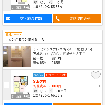
敷
なし
礼
1ヶ月
1階
2LDK
55.53㎡
画像 : 19枚
空室確認
電話で問合せ
無料
賃貸アパート
リビングタウン陽光台 Ａ
つくばエクスプレス/みらい平駅 徒歩5分
茨城県つくばみらい市陽光台３丁目
築年数
築19年
建物階数
2階建
写真充実
インターネット無料
8.5
万円
管理費等：5,000円
敷
なし
礼
1.5ヶ月
1階
2LDK
55.53㎡
画像 : 16枚