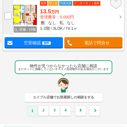
新着
即入居
写真充実
インターネット無料
13.5
万円
管理費等：5,000円
敷
なし
礼
なし
1-2階
3LDK
74.1㎡
画像 : 19枚
空室確認
電話で問合せ
無料
物件が見つからなかったら店舗に相談
まだネットに掲載していないオススメ賃貸物件がある場合がございます
エイブル店舗でお部屋探しの相談をする
2
3
4
8
…
1