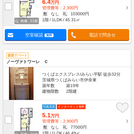
6.4
万円
管理費等：2,300円
敷
なし
礼
103000円
1階
1LDK
45.31㎡
画像 : 21枚
空室確認
電話で問合せ
無料
賃貸アパート
ノーヴァトワーレ Ｃ
つくばエクスプレス/みらい平駅 徒歩32分
茨城県つくばみらい市伊奈東
築年数
築19年
建物階数
2階建
写真充実
インターネット無料
5.1
万円
管理費等：2,900円
敷
なし
礼
77000円
1階
1LDK
46.49㎡