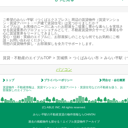
ご希望のみらい平駅（つくばエクスプレス）周辺の賃貸物件（賃貸マンショ
ン・賃貸アパート・一戸建て賃貸住宅）は見つかりましたか？
エイブルは、お客様のニーズにあったお部屋をご提案し豊かな暮らしを実現さ
せる賃貸業界のプロフェッショナルとして、不動産賃貸仲介サービス事業を中
心に賃貸業界をリードしてきました。
安心・信頼・実績のエイブルに、お部屋探しのことなら何でもお気軽にご相
談・お問い合わせください。
理想の賃貸物件探し・お部屋探しを全力でサポートします。
賃貸・不動産のエイブルTOP
>
茨城県
>
つくばみらい市
>
みらい平駅（
パソコン
トップ
プライバシーポリシー
問合せ・会社概要
賃貸物件・不動産情報は、賃貸マンション・賃貸アパート・賃貸住宅などの不動産を扱う、お
部屋探しのエイブルへ
(C) ABLE INC. All rights reserved.
みらい平駅の不動産賃貸の物件情報ならCHINTAI
過去の掲載物件も探せる！エイブル賃貸物件アーカイブ