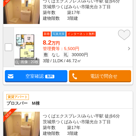
つくばエクスプレス/みらい平駅 徒歩6分
茨城県つくばみらい市陽光台３丁目
築年数
築17年
建物階数
3階建
新着
写真充実
インターネット無料
8.2
万円
管理費等：5,500円
敷
なし
礼
30000円
3階
1LDK
46.72㎡
画像 : 20枚
空室確認
電話で問合せ
無料
賃貸アパート
プロスパー M棟
NEW
つくばエクスプレス/みらい平駅 徒歩6分
茨城県つくばみらい市陽光台３丁目
築年数
築17年
建物階数
3階建