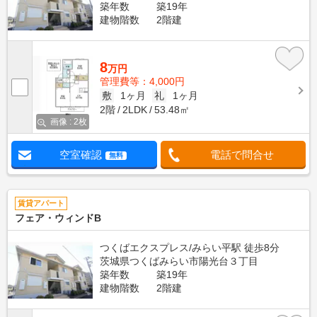
築年数
築19年
建物階数
2階建
8
万円
管理費等：4,000円
敷
1ヶ月
礼
1ヶ月
2階
2LDK
53.48㎡
画像 : 2枚
空室確認
電話で問合せ
無料
賃貸アパート
フェア・ウィンドB
つくばエクスプレス/みらい平駅 徒歩8分
茨城県つくばみらい市陽光台３丁目
築年数
築19年
建物階数
2階建