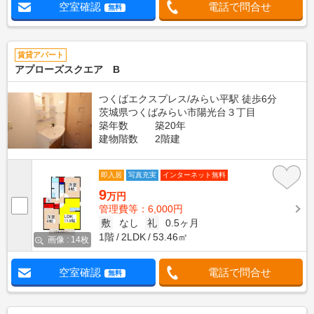
空室確認
電話で問合せ
無料
賃貸アパート
アプローズスクエア B
つくばエクスプレス/みらい平駅 徒歩6分
茨城県つくばみらい市陽光台３丁目
築年数
築20年
建物階数
2階建
即入居
写真充実
インターネット無料
9
万円
管理費等：6,000円
敷
なし
礼
0.5ヶ月
1階
2LDK
53.46㎡
画像 : 14枚
空室確認
電話で問合せ
無料