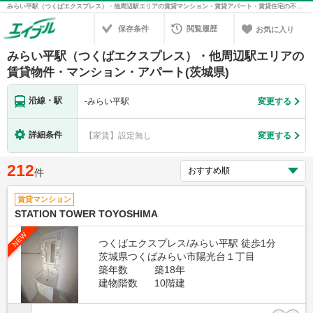
みらい平駅（つくばエクスプレス）・他周辺駅エリアの賃貸マンション・賃貸アパート・賃貸住宅の不動産情報を検索！不動産賃貸の物件探しは、お部屋探しのエイブル
保存条件
閲覧履歴
お気に入り
みらい平駅（つくばエクスプレス）・他周辺駅エリアの
賃貸物件・マンション・アパート(茨城県)
沿線・駅
-
みらい平駅
変更する
詳細条件
【家賃】設定無し
変更する
212
件
賃貸マンション
STATION TOWER TOYOSHIMA
NEW
つくばエクスプレス/みらい平駅 徒歩1分
茨城県つくばみらい市陽光台１丁目
築年数
築18年
建物階数
10階建