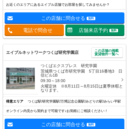
お近くのエリアにあるエイブル店舗でお部屋を探してみませんか？
この店舗に問合せる
無料
電話で問合せ
店舗来店予約
無料
この店舗の掲載
エイブルネットワークつくば研究学園店
賃貸物件一覧へ
つくばエクスプレス 研究学園
茨城県つくば市研究学園 5丁目16番地3 日
信ビル1B
09:30～18:00
火曜定休 ※8月11日～8月15日は夏季休暇と
なります。
得意エリア
つくば駅/研究学園駅/万博記念公園駅/みどりの駅/みらい平駅
オンライン内見から契約まで可能です♪お気軽にご相談ください！
この店舗に問合せる
無料