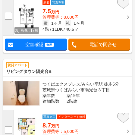
新着
写真充実
7.5
万円
管理費等：8,000円
敷
1ヶ月
礼
1ヶ月
4階
1LDK
40.5㎡
画像 : 17枚
空室確認
電話で問合せ
無料
賃貸アパート
リビングタウン陽光台B
つくばエクスプレス/みらい平駅 徒歩5分
茨城県つくばみらい市陽光台３丁目
築年数
築19年
建物階数
2階建
写真充実
インターネット無料
8.7
万円
管理費等：5,000円