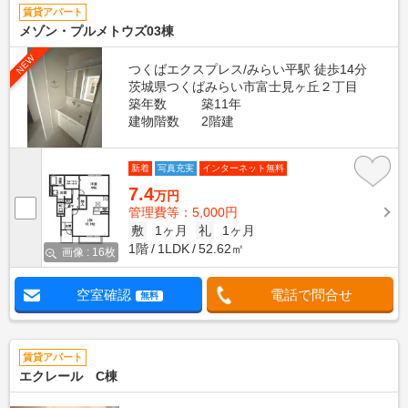
賃貸アパート
メゾン・プルメトウズ03棟
NEW
つくばエクスプレス/みらい平駅 徒歩14分
茨城県つくばみらい市富士見ヶ丘２丁目
築年数
築11年
建物階数
2階建
新着
写真充実
インターネット無料
7.4
万円
管理費等：5,000円
敷
1ヶ月
礼
1ヶ月
1階
1LDK
52.62㎡
画像 : 16枚
空室確認
電話で問合せ
無料
賃貸アパート
エクレール C棟