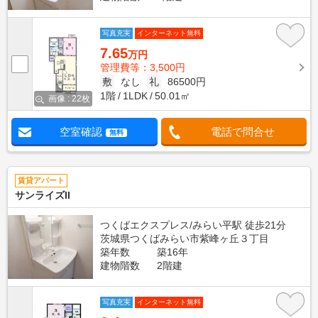
写真充実
インターネット無料
7.65
万円
管理費等：3,500円
敷
なし
礼
86500円
1階
1LDK
50.01㎡
画像 : 22枚
空室確認
電話で問合せ
無料
賃貸アパート
サンライズII
つくばエクスプレス/みらい平駅 徒歩21分
茨城県つくばみらい市紫峰ヶ丘３丁目
築年数
築16年
建物階数
2階建
写真充実
インターネット無料