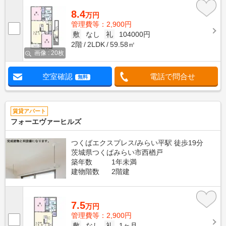
8.4
万円
管理費等：2,900円
敷
なし
礼
104000円
2階
2LDK
59.58㎡
画像 : 20枚
空室確認
電話で問合せ
無料
賃貸アパート
フォーエヴァーヒルズ
つくばエクスプレス/みらい平駅 徒歩19分
茨城県つくばみらい市西楢戸
築年数
1年未満
建物階数
2階建
7.5
万円
管理費等：2,900円
敷
なし
礼
1ヶ月