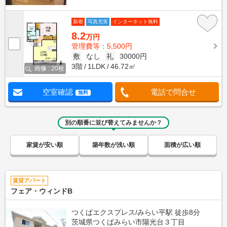
新着
写真充実
インターネット無料
8.2
万円
管理費等：5,500円
敷
なし
礼
30000円
3階
1LDK
46.72㎡
画像 : 20枚
空室確認
電話で問合せ
無料
別の順番に並び替えてみませんか？
家賃が安い順
築年数が浅い順
面積が広い順
賃貸アパート
フェア・ウィンドB
つくばエクスプレス/みらい平駅 徒歩8分
茨城県つくばみらい市陽光台３丁目