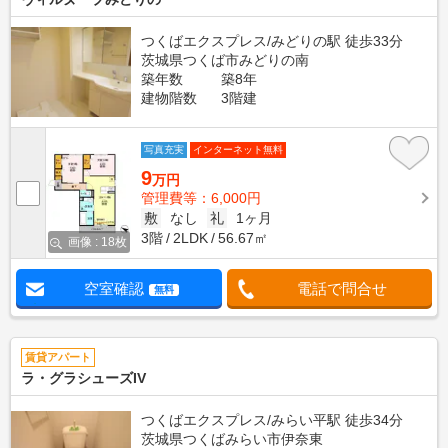
つくばエクスプレス/みどりの駅 徒歩33分
茨城県つくば市みどりの南
築年数
築8年
建物階数
3階建
写真充実
インターネット無料
9
万円
管理費等：6,000円
敷
なし
礼
1ヶ月
3階
2LDK
56.67㎡
画像 : 18枚
空室確認
電話で問合せ
無料
賃貸アパート
ラ・グラシューズIV
つくばエクスプレス/みらい平駅 徒歩34分
茨城県つくばみらい市伊奈東