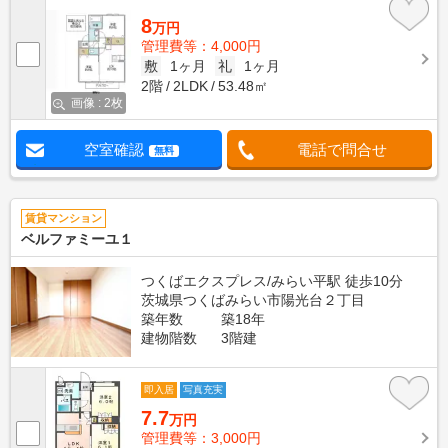
8
万円
管理費等：4,000円
敷
1ヶ月
礼
1ヶ月
2階
2LDK
53.48㎡
画像 : 2枚
空室確認
電話で問合せ
無料
賃貸マンション
ベルファミーユ１
つくばエクスプレス/みらい平駅 徒歩10分
茨城県つくばみらい市陽光台２丁目
築年数
築18年
建物階数
3階建
即入居
写真充実
7.7
万円
管理費等：3,000円