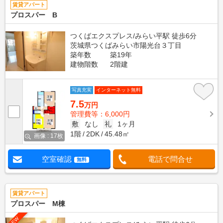
賃貸アパート
プロスパー B
つくばエクスプレス/みらい平駅 徒歩6分
茨城県つくばみらい市陽光台３丁目
築年数
築19年
建物階数
2階建
写真充実
インターネット無料
7.5
万円
管理費等：6,000円
敷
なし
礼
1ヶ月
1階
2DK
45.48㎡
画像 : 17枚
空室確認
電話で問合せ
無料
賃貸アパート
プロスパー M棟
NEW