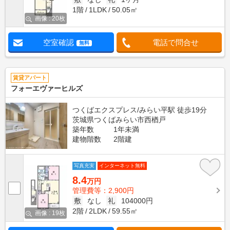
1階
1LDK
50.05㎡
画像 : 20枚
空室確認
電話で問合せ
無料
賃貸アパート
フォーエヴァーヒルズ
つくばエクスプレス/みらい平駅 徒歩19分
茨城県つくばみらい市西楢戸
築年数
1年未満
建物階数
2階建
写真充実
インターネット無料
8.4
万円
管理費等：2,900円
敷
なし
礼
104000円
2階
2LDK
59.55㎡
画像 : 19枚