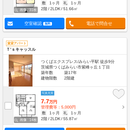
敷
1ヶ月
礼
1ヶ月
2階
2LDK
51.66㎡
画像 : 31枚
空室確認
電話で問合せ
無料
賃貸アパート
Ｔ’ｓキャッスル
つくばエクスプレス/みらい平駅 徒歩9分
茨城県つくばみらい市紫峰ヶ丘１丁目
築年数
築17年
建物階数
2階建
写真充実
7.7
万円
管理費等：5,000円
敷
1ヶ月
礼
1ヶ月
2階
2LDK
55.87㎡
画像 : 14枚