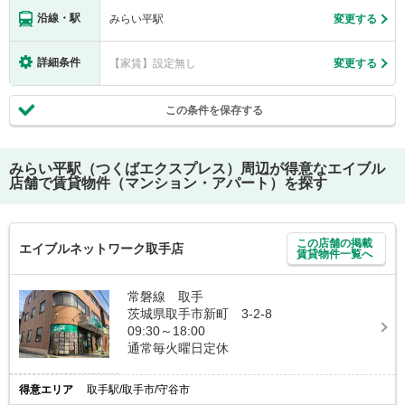
沿線・駅
みらい平駅
変更する
詳細条件
【家賃】設定無し
変更する
この条件を保存する
みらい平駅（つくばエクスプレス）
周辺が得意なエイブル
店舗で賃貸物件（マンション・アパート）を探す
この店舗の掲載
エイブルネットワーク取手店
賃貸物件一覧へ
常磐線 取手
茨城県取手市新町 3-2-8
09:30～18:00
通常毎火曜日定休
得意エリア
取手駅/取手市/守谷市