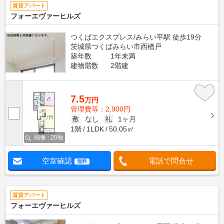
賃貸アパート
フォーエヴァーヒルズ
つくばエクスプレス/みらい平駅 徒歩19分
茨城県つくばみらい市西楢戸
築年数
1年未満
建物階数
2階建
7.5
万円
管理費等：2,900円
敷
なし
礼
1ヶ月
1階
1LDK
50.05㎡
画像 : 20枚
空室確認
電話で問合せ
無料
賃貸アパート
フォーエヴァーヒルズ