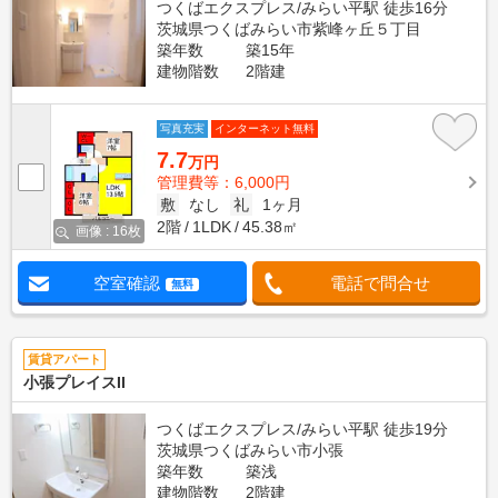
つくばエクスプレス/みらい平駅 徒歩16分
茨城県つくばみらい市紫峰ヶ丘５丁目
築年数
築15年
建物階数
2階建
写真充実
インターネット無料
7.7
万円
管理費等：6,000円
敷
なし
礼
1ヶ月
2階
1LDK
45.38㎡
画像 : 16枚
空室確認
電話で問合せ
無料
賃貸アパート
小張プレイスII
つくばエクスプレス/みらい平駅 徒歩19分
茨城県つくばみらい市小張
築年数
築浅
建物階数
2階建