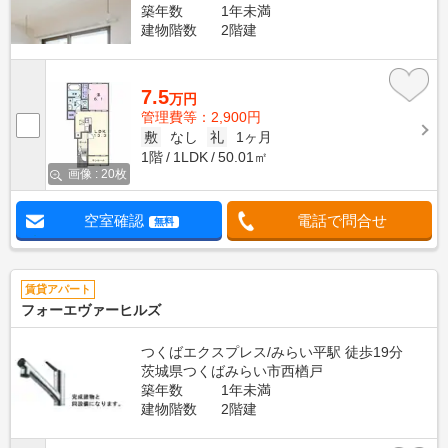
築年数
1年未満
建物階数
2階建
7.5
万円
管理費等：2,900円
敷
なし
礼
1ヶ月
1階
1LDK
50.01㎡
画像 : 20枚
空室確認
電話で問合せ
無料
賃貸アパート
フォーエヴァーヒルズ
つくばエクスプレス/みらい平駅 徒歩19分
茨城県つくばみらい市西楢戸
築年数
1年未満
建物階数
2階建