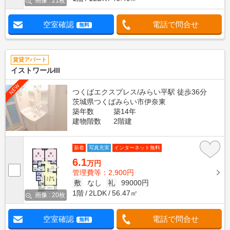
画像 : 21枚
空室確認
電話で問合せ
無料
賃貸アパート
イストワールIII
NEW
つくばエクスプレス/みらい平駅 徒歩36分
茨城県つくばみらい市伊奈東
築年数
築14年
建物階数
2階建
新着
写真充実
インターネット無料
6.1
万円
管理費等：2,900円
敷
なし
礼
99000円
1階
2LDK
56.47㎡
画像 : 20枚
空室確認
電話で問合せ
無料