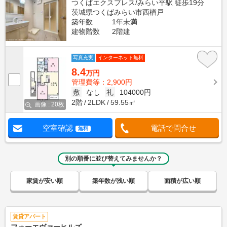
つくばエクスプレス/みらい平駅 徒歩19分
茨城県つくばみらい市西楢戸
築年数
1年未満
建物階数
2階建
写真充実
インターネット無料
8.4
万円
管理費等：2,900円
敷
なし
礼
104000円
2階
2LDK
59.55㎡
画像 : 20枚
空室確認
電話で問合せ
無料
別の順番に並び替えてみませんか？
家賃が安い順
築年数が浅い順
面積が広い順
賃貸アパート