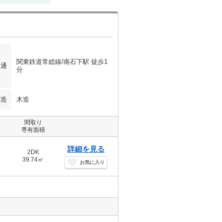
関東鉄道常総線/南石下駅 徒歩1
交通
分
構造
木造
間取り
専有面積
詳細を見る
2DK
39.74㎡
お気に入り