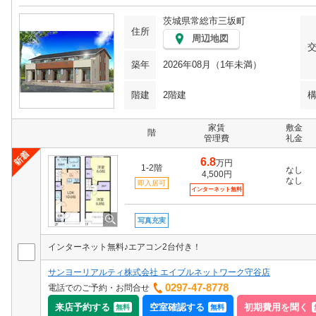
茨城県常総市三坂町
住所
周辺地図
築年
2026年08月（1年未満）
階建
2階建
家賃
敷金
階
管理費
礼金
6.8
万円
1-2階
なし
4,500円
なし
即入居可
インターネット無料
写真充実
インターネット無料♪エアコン2台付き！
サンヨーリアルティ株式会社 エイブルネットワーク守谷店
0297-47-8778
電話でのご予約・お問合せ
来店予約する
空室確認する
初期費用を聞く
無料
無料