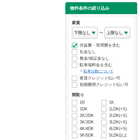
物件条件の絞り込み
家賃
〜
共益費・管理費を含む
礼金なし
敷金/保証金なし
駐車場料金を含む
駐車台数について
家賃クレジット払い可
初期費用クレジット払い可
間取り
1R
1K
1DK
1LDK(+S)
2K/2DK
2LDK(+S)
3K/3DK
3LDK(+S)
4K/4DK
4LDK(+S)
5K/5DK
5LDK以上