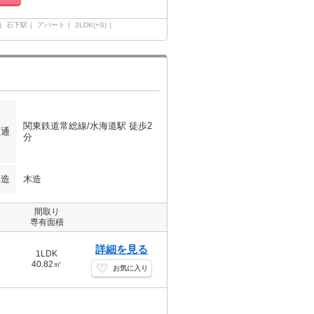
石下駅
アパート
2LDK(+S)
関東鉄道常総線/水海道駅 徒歩2
交通
分
構造
木造
間取り
専有面積
詳細を見る
1LDK
40.82㎡
お気に入り