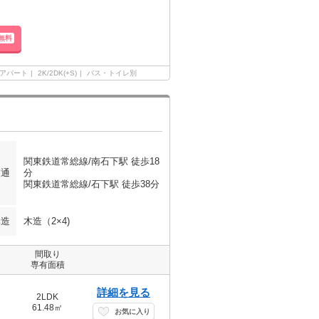
無料
アパート
2K/2DK(+S)
バス・トイレ別
関東鉄道常総線/南石下駅 徒歩18
交通
分
関東鉄道常総線/石下駅 徒歩38分
構造
木造（2×4)
間取り
専有面積
詳細を見る
2LDK
61.48㎡
お気に入り