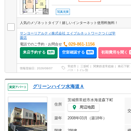
写真充実
人気のメゾネットタイプ！嬉しいインターネット使用料無料！
サンヨーリアルティ株式会社 エイブルネットワークつくば学
園店
029-861-1156
電話でのご予約・お問合せ
来店予約する
空室確認する
初期費用を聞く
無料
無料
常総市
三坂町
関東鉄道常総線
南石下駅
情報登録日
2026/08/07
バス・トイレ別
グリーンハイツ水海道Ａ
賃貸アパート
茨城県常総市水海道森下町
住所
周辺地図
築年
2008年03月（築18年）
階建
2階建