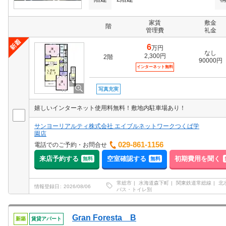
家賃
敷金
階
管理費
礼金
6
万円
なし
2,300円
2階
90000円
インターネット無料
写真充実
嬉しいインターネット使用料無料！敷地内駐車場あり！
サンヨーリアルティ株式会社 エイブルネットワークつくば学
園店
029-861-1156
電話でのご予約・お問合せ
来店予約する
空室確認する
初期費用を聞く
無料
無料
常総市
水海道森下町
関東鉄道常総線
北
情報登録日
2026/08/06
バス・トイレ別
Gran Foresta B
新築
賃貸アパート