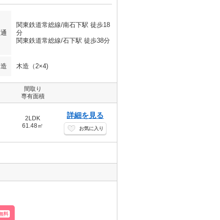
関東鉄道常総線/南石下駅 徒歩18
交通
分
関東鉄道常総線/石下駅 徒歩38分
構造
木造（2×4)
間取り
専有面積
詳細を見る
2LDK
61.48㎡
お気に入り
無料