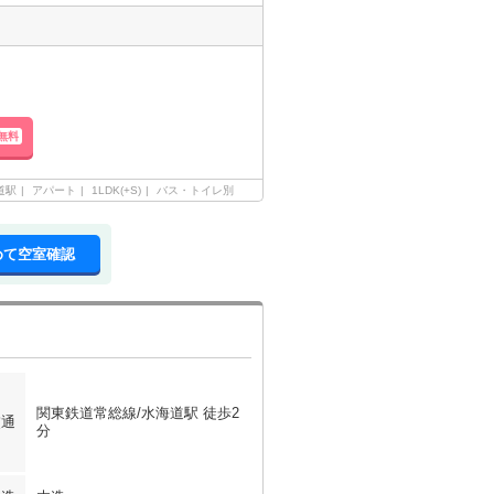
無料
道駅
アパート
1LDK(+S)
バス・トイレ別
めて空室確認
関東鉄道常総線/水海道駅 徒歩2
交通
分