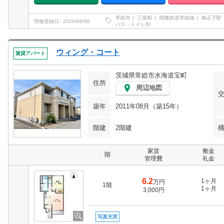
常総市
三坂町
関東鉄道常総線
南石下駅
情報登録日
2026/08/06
バス・トイレ別
ウィング・コート
賃貸アパート
茨城県常総市水海道宝町
住所
周辺地図
築年
2011年08月（築15年）
階建
2階建
家賃
敷金
階
管理費
礼金
6.2
1ヶ月
万円
1階
1ヶ月
3,000円
写真充実