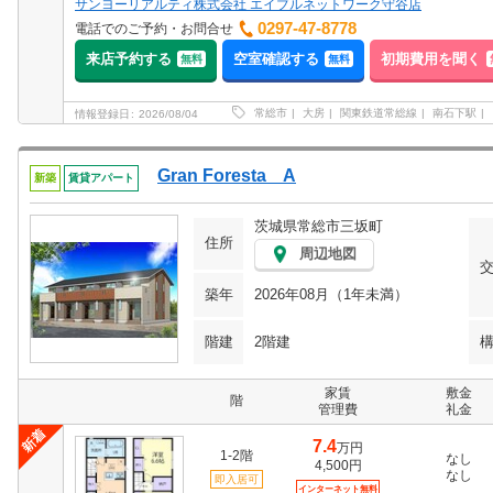
サンヨーリアルティ株式会社 エイブルネットワーク守谷店
0297-47-8778
電話でのご予約・お問合せ
来店予約する
空室確認する
初期費用を聞く
無料
無料
常総市
大房
関東鉄道常総線
南石下駅
情報登録日
2026/08/04
Gran Foresta A
新築
賃貸アパート
茨城県常総市三坂町
住所
周辺地図
築年
2026年08月（1年未満）
階建
2階建
家賃
敷金
階
管理費
礼金
7.4
万円
1-2階
なし
4,500円
なし
即入居可
インターネット無料