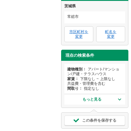
茨城県
常総市
市区町村を
町名を
変更
変更
現在の検索条件
建物種別
アパート/マンショ
ン/戸建・テラスハウス
家賃
下限なし ~ 上限なし
共益費・管理費を含む
間取り
指定なし
もっと見る
この条件を保存する