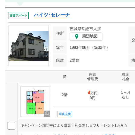
ハイツ･セレーナ
賃貸アパート
茨城県常総市大房
住所
周辺地図
築年
1993年08月（築33年）
階建
2階建
家賃
敷金
階
管理費
礼金
4
1ヶ月
万円
2階
なし
0円
写真充実
キャンペーン期間中により敷金・礼金無し☆フリーレント1ヵ月☆