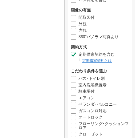
画像の有無
間取図付
外観
内観
360°パノラマ写真あり
契約方式
定期借家契約を含む
定期借家契約とは
こだわり条件を選ぶ
バス･トイレ別
室内洗濯機置場
駐車場付
エアコン
ベランダ･バルコニー
ガスコンロ対応
オートロック
フローリング･クッションフ
ロア
クローゼット