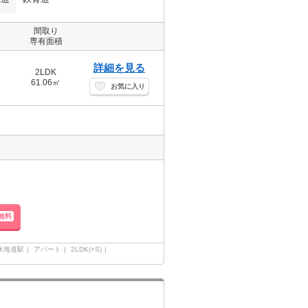
間取り
専有面積
詳細を見る
2LDK
61.06㎡
お気に入り
無料
水海道駅
アパート
2LDK(+S)