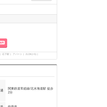
無料
石下駅
アパート
2LDK(+S)
関東鉄道常総線/北水海道駅 徒歩
交通
2分
構造
鉄骨造