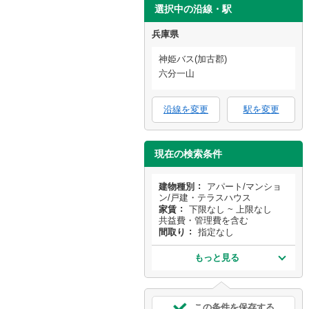
選択中の沿線・駅
兵庫県
神姫バス(加古郡)
六分一山
沿線を変更
駅を変更
現在の検索条件
建物種別
アパート/マンショ
ン/戸建・テラスハウス
家賃
下限なし ~ 上限なし
共益費・管理費を含む
間取り
指定なし
もっと見る
この条件を保存する