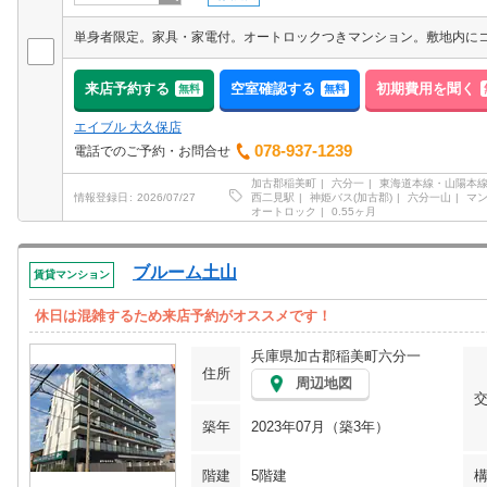
来店予約する
空室確認する
初期費用を聞く
無料
無料
エイブル 大久保店
078-937-1239
電話でのご予約・お問合せ
加古郡稲美町
六分一
東海道本線・山陽本線
西二見駅
神姫バス(加古郡)
六分一山
マ
情報登録日
2026/07/27
オートロック
0.55ヶ月
ブルーム土山
賃貸マンション
休日は混雑するため来店予約がオススメです！
兵庫県加古郡稲美町六分一
住所
周辺地図
築年
2023年07月（築3年）
階建
5階建