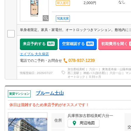
なし
2,000円
即入居可
写真充実
来店予約する
空室確認する
初期費用を聞く
無料
無料
エイブル 大久保店
078-937-1239
電話でのご予約・お問合せ
加古郡稲美町
六分一
東海道本線・山陽本線
西二見駅
神姫バス(加古郡)
六分一山
マ
情報登録日
2026/07/27
オートロック
0.55ヶ月
ブルーム土山
賃貸マンション
休日は混雑するため来店予約がオススメです！
兵庫県加古郡稲美町六分一
住所
周辺地図