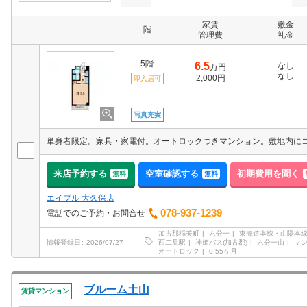
家賃
敷金
階
管理費
礼金
5階
6.5
なし
万円
なし
2,000円
即入居可
写真充実
来店予約する
空室確認する
初期費用を聞く
無料
無料
エイブル 大久保店
078-937-1239
電話でのご予約・お問合せ
加古郡稲美町
六分一
東海道本線・山陽本線
西二見駅
神姫バス(加古郡)
六分一山
マ
情報登録日
2026/07/27
オートロック
0.55ヶ月
ブルーム土山
賃貸マンション