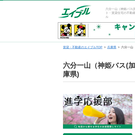
六分一山（神姫バス(
ト・賃貸住宅の不動
ル
賃貸・不動産のエイブルTOP
兵庫県
六分一山
六分一山（神姫バス(
庫県)