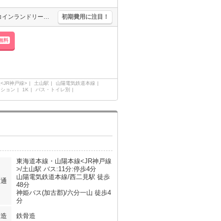
単身者限定。家具・家電付。オートロックつきマンション。敷地内にコインランドリーあり。南向きで日当り良好。水道料金月3,000円。駐輪場月1,100円。
初期費用に注目！
無料
<JR神戸線>
土山駅
山陽電気鉄道本線
ンション
1K
バス・トイレ別
東海道本線・山陽本線<JR神戸線
>/土山駅 バス:11分:停歩4分
山陽電気鉄道本線/西二見駅 徒歩
交通
48分
神姫バス(加古郡)/六分一山 徒歩4
分
構造
鉄骨造