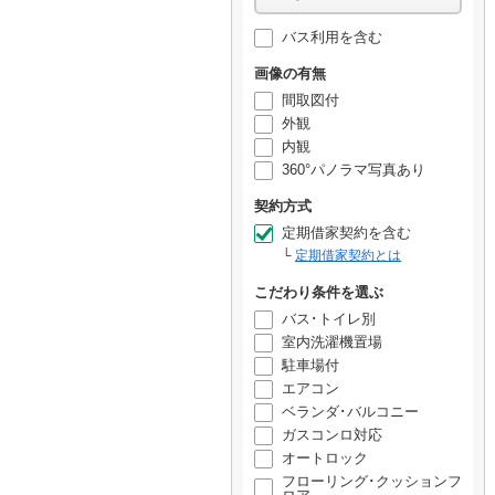
バス利用を含む
画像の有無
間取図付
外観
内観
360°パノラマ写真あり
契約方式
定期借家契約を含む
定期借家契約とは
こだわり条件を選ぶ
バス･トイレ別
室内洗濯機置場
駐車場付
エアコン
ベランダ･バルコニー
ガスコンロ対応
オートロック
フローリング･クッションフ