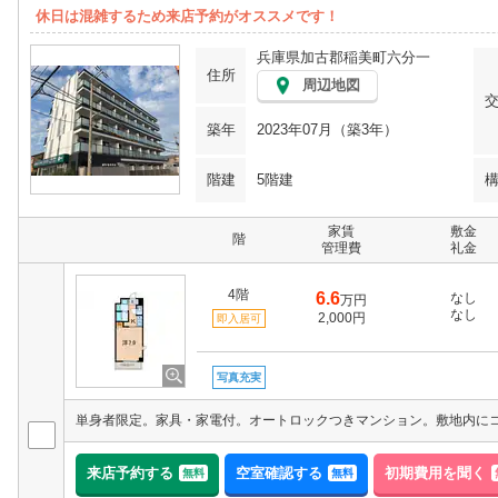
休日は混雑するため来店予約がオススメです！
兵庫県加古郡稲美町六分一
住所
周辺地図
築年
2023年07月（築3年）
階建
5階建
家賃
敷金
階
管理費
礼金
4階
6.6
なし
万円
なし
2,000円
即入居可
写真充実
来店予約する
空室確認する
初期費用を聞く
無料
無料