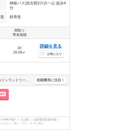
神姫バス(加古郡)/六分一山 徒歩4
分
構造
鉄骨造
間取り
専有面積
詳細を見る
1K
26.08㎡
お気に入り
単身者限定。家具・家電付。オートロックつきマンション。敷地内にコインランドリーあり。南向きで日当り良好。水道料金月3,000円。駐輪場月1,100円。
初期費用に注目！
無料
<JR神戸線>
土山駅
山陽電気鉄道本線
ンション
1K
バス・トイレ別