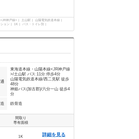
<JR神戸線>
土山駅
山陽電気鉄道本線
ンション
1K
バス・トイレ別
東海道本線・山陽本線<JR神戸線
>/土山駅 バス:11分:停歩4分
山陽電気鉄道本線/西二見駅 徒歩
交通
48分
神姫バス(加古郡)/六分一山 徒歩4
分
構造
鉄骨造
間取り
専有面積
詳細を見る
1K