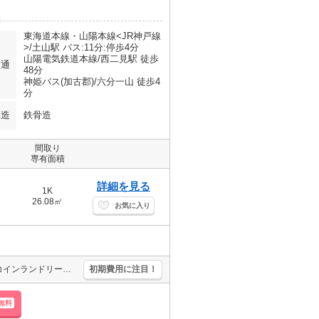
東海道本線・山陽本線<JR神戸線
>/土山駅 バス:11分:停歩4分
山陽電気鉄道本線/西二見駅 徒歩
交通
48分
神姫バス(加古郡)/六分一山 徒歩4
分
構造
鉄骨造
間取り
専有面積
詳細を見る
1K
26.08㎡
お気に入り
単身者限定。家具・家電付。オートロックつきマンション。敷地内にコインランドリーあり。南向きで日当り良好。水道料金月3,000円。駐輪場月1,100円。
初期費用に注目！
無料