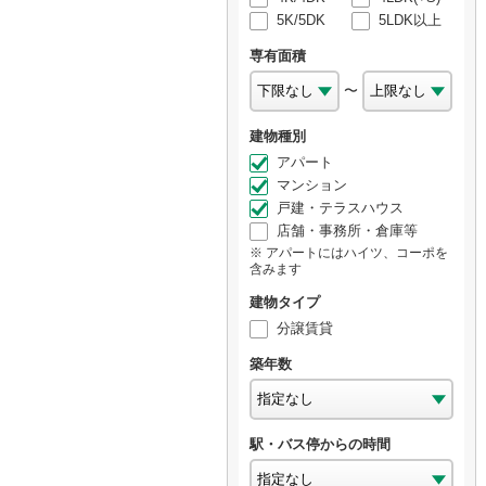
5K/5DK
5LDK以上
専有面積
〜
建物種別
アパート
マンション
戸建・テラスハウス
店舗・事務所・倉庫等
アパートにはハイツ、コーポを
含みます
建物タイプ
分譲賃貸
築年数
駅・バス停からの時間