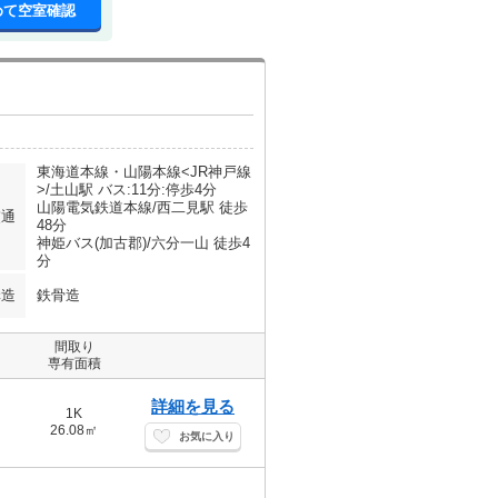
めて空室確認
東海道本線・山陽本線<JR神戸線
>/土山駅 バス:11分:停歩4分
山陽電気鉄道本線/西二見駅 徒歩
交通
48分
神姫バス(加古郡)/六分一山 徒歩4
分
構造
鉄骨造
間取り
専有面積
詳細を見る
1K
26.08㎡
お気に入り