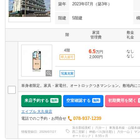
築年
2023年07月（築3年）
階建
5階建
家賃
敷金
階
管理費
礼金
4階
6.5
なし
万円
なし
2,000円
即入居可
写真充実
来店予約する
空室確認する
初期費用を聞く
無料
無料
エイブル 大久保店
078-937-1239
電話でのご予約・お問合せ
加古郡稲美町
六分一
東海道本線・山陽本線
西二見駅
神姫バス(加古郡)
六分一山
マ
情報登録日
2026/07/27
オートロック
0.55ヶ月