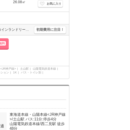
26.08㎡
お気に入り
単身者限定。家具・家電付。オートロックつきマンション。敷地内にコインランドリーあり。南向きで日当り良好。水道料金月3,000円。駐輪場月1,100円。
初期費用に注目！
無料
<JR神戸線>
土山駅
山陽電気鉄道本線
ンション
1K
バス・トイレ別
東海道本線・山陽本線<JR神戸線
>/土山駅 バス:11分:停歩4分
山陽電気鉄道本線/西二見駅 徒歩
交通
48分