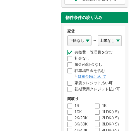
物件条件の絞り込み
家賃
〜
共益費・管理費を含む
礼金なし
敷金/保証金なし
駐車場料金を含む
駐車台数について
家賃クレジット払い可
初期費用クレジット払い可
間取り
1R
1K
1DK
1LDK(+S)
2K/2DK
2LDK(+S)
3K/3DK
3LDK(+S)
4K/4DK
4LDK(+S)