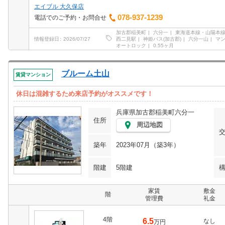
エイブル 大久保店
078-937-1239
電話でのご予約・お問合せ
加古郡稲美町
六分一
東海道本線・山陽本線
西二見駅
神姫バス(加古郡)
六分一山
マ
情報登録日
2026/07/27
オートロック
0.55ヶ月
ブルーム土山
賃貸マンション
休日は混雑するため来店予約がオススメです！
兵庫県加古郡稲美町六分一
住所
周辺地図
築年
2023年07月（築3年）
階建
5階建
家賃
敷金
階
管理費
礼金
4階
6.5
なし
万円