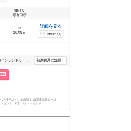
間取り
専有面積
詳細を見る
1K
26.08㎡
お気に入り
単身者限定。家具・家電付。オートロックつきマンション。敷地内にコインランドリーあり。南向きで日当り良好。水道料金月3,000円。駐輪場月1,100円。
初期費用に注目！
無料
<JR神戸線>
土山駅
山陽電気鉄道本線
ンション
1K
バス・トイレ別