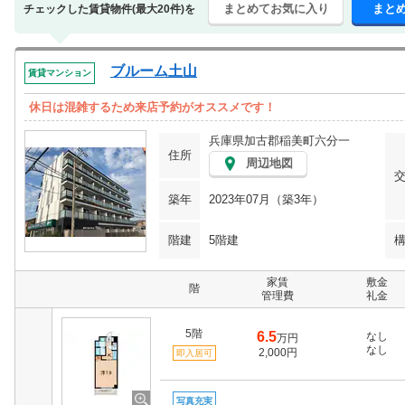
まとめてお気に入り
まと
チェックした賃貸物件(最大20件)を
ブルーム土山
賃貸マンション
休日は混雑するため来店予約がオススメです！
兵庫県加古郡稲美町六分一
住所
周辺地図
築年
2023年07月（築3年）
階建
5階建
家賃
敷金
階
管理費
礼金
5階
6.5
なし
万円
なし
2,000円
即入居可
写真充実