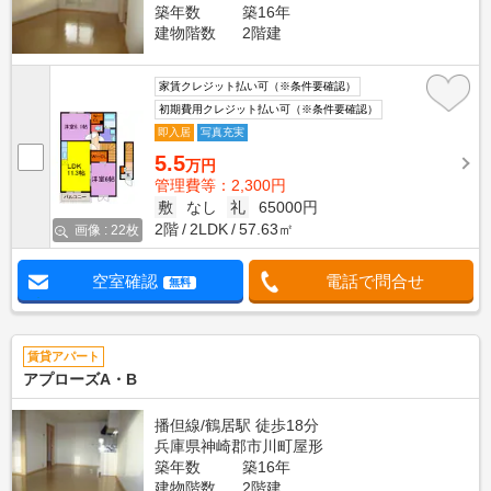
築年数
築16年
建物階数
2階建
家賃クレジット払い可（※条件要確認）
初期費用クレジット払い可（※条件要確認）
即入居
写真充実
5.5
万円
管理費等：2,300円
敷
なし
礼
65000円
2階
2LDK
57.63㎡
画像 : 22枚
空室確認
電話で問合せ
無料
賃貸アパート
アプローズA・B
播但線/鶴居駅 徒歩18分
兵庫県神崎郡市川町屋形
築年数
築16年
建物階数
2階建