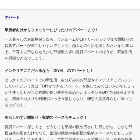
アパート
単身者向けからファミリーにぴったりのアパートまで！
一人暮らしのお部屋探しなら、ワンルームや1Kといったシンプルな間取りの
賃貸アパートが過ごしやすいでしょう。恋人との生活を楽しみたいなら2K以
上、子育て世帯ならもう少し部屋数の多い賃貸アパートのほうが、家族生活
を満喫できるでしょう。
インテリアにこだわるなら「DIY可」のアパートも！
せっかくのアパートでの新生活、自分好みのお部屋やインテリアにアレンジ
したい！という方は「DIYができるアパート」を探してみてはいかがでしょう
か？狭くなりがちな玄関や使い勝手を高めたいキッチンをDIYで模様替えする
と、部屋の出入りや料理がいっそう楽しくなり、理想の賃貸暮らしに近づけ
るはずです。
生活しやすい間取り・収納スペースもチェック！
賃貸アパート探しでは、どうしても部屋の数や広さに注目しがち。しかし部
屋自体の広さだけでなく、生活の動線や各部屋の収納スペースなどもしっか
りチェックしておきましょう。実際に賃貸アパートで生活している姿を想像