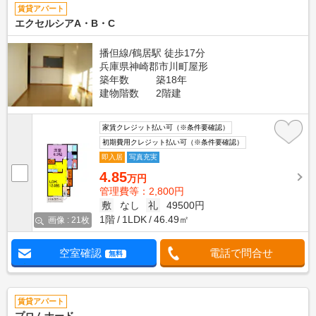
賃貸アパート
エクセルシアA・B・C
播但線/鶴居駅 徒歩17分
兵庫県神崎郡市川町屋形
築年数
築18年
建物階数
2階建
家賃クレジット払い可（※条件要確認）
初期費用クレジット払い可（※条件要確認）
即入居
写真充実
4.85
万円
管理費等：2,800円
敷
なし
礼
49500円
1階
1LDK
46.49㎡
画像 : 21枚
空室確認
電話で問合せ
無料
賃貸アパート