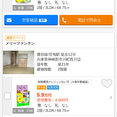
敷
なし
礼
なし
2階
3LDK
68.75㎡
画像 : 25枚
空室確認
電話で問合せ
無料
賃貸アパート
メリーファンテン
播但線/甘地駅 徒歩12分
兵庫県神崎郡市川町西川辺
築年数
築21年
建物階数
2階建
初期費用クレジット払い可（※条件要確認）
即入居
写真充実
5.9
万円
管理費等：4,000円
敷
なし
礼
なし
1階
3LDK
68.75㎡
画像 : 23枚