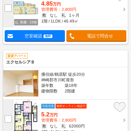
4.85
万円
管理費等：2,800円
敷
なし
礼
1ヶ月
1階
1LDK
46.49㎡
画像 : 16枚
空室確認
電話で問合せ
無料
賃貸アパート
エクセルシアＢ
播但線/鶴居駅 徒歩20分
神崎郡市川町屋形
築年数
築18年
建物階数
2階建
写真充実
無料オンライン相談可
5.2
万円
管理費等：2,800円
敷
なし
礼
62000円