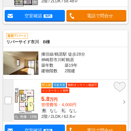
2階
2LDK
58.48㎡
画像 : 13枚
空室確認
電話で問合せ
無料
賃貸アパート
リバーサイド市川 B棟
播但線/鶴居駅 徒歩28分
神崎郡市川町鶴居
築年数
築19年
建物階数
2階建
即入居
写真充実
無料オンライン相談可
インターネット無料
5.8
万円
管理費等：4,000円
敷
なし
礼
なし
2階
2LDK
62.8㎡
画像 : 18枚
空室確認
電話で問合せ
無料