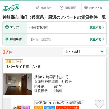
保存条件
閲覧履歴
お気に入り
神崎郡市川町（兵庫県）周辺のアパートの賃貸物件一覧
エリア
-
神崎郡市川町
変更する
詳細条件
【家賃】設定無し
変更する
17
件
賃貸アパート
リバーサイド市川A・B
播但線/鶴居駅 徒歩6分
兵庫県神崎郡市川町鶴居
築年数
築19年
建物階数
2階建
初期費用クレジット払い可（※条件要確認）
即入居
写真充実
インターネット無料