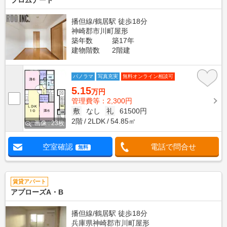
プロムナード
播但線/鶴居駅 徒歩18分
神崎郡市川町屋形
築年数
築17年
建物階数
2階建
パノラマ
写真充実
無料オンライン相談可
5.15
万円
管理費等：2,300円
敷
なし
礼
61500円
2階
2LDK
54.85㎡
画像 : 23枚
空室確認
電話で問合せ
無料
賃貸アパート
アプローズA・B
播但線/鶴居駅 徒歩18分
兵庫県神崎郡市川町屋形