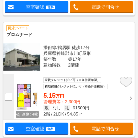
空室確認
電話で問合せ
無料
賃貸アパート
プロムナード
播但線/鶴居駅 徒歩17分
兵庫県神崎郡市川町屋形
築年数
築17年
建物階数
2階建
家賃クレジット払い可（※条件要確認）
初期費用クレジット払い可（※条件要確認）
5.15
万円
管理費等：2,300円
敷
なし
礼
61500円
2階
2LDK
54.85㎡
画像 : 4枚
空室確認
電話で問合せ
無料