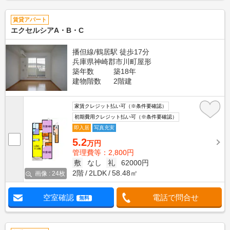
賃貸アパート
エクセルシアA・B・C
播但線/鶴居駅 徒歩17分
兵庫県神崎郡市川町屋形
築年数
築18年
建物階数
2階建
家賃クレジット払い可（※条件要確認）
初期費用クレジット払い可（※条件要確認）
即入居
写真充実
5.2
万円
管理費等：2,800円
敷
なし
礼
62000円
2階
2LDK
58.48㎡
画像 : 24枚
空室確認
電話で問合せ
無料