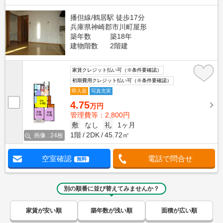
播但線/鶴居駅 徒歩17分
兵庫県神崎郡市川町屋形
築年数
築18年
建物階数
2階建
家賃クレジット払い可（※条件要確認）
初期費用クレジット払い可（※条件要確認）
即入居
写真充実
4.75
万円
管理費等：2,800円
敷
なし
礼
1ヶ月
1階
2DK
45.72㎡
画像 : 24枚
空室確認
電話で問合せ
無料
別の順番に並び替えてみませんか？
家賃が安い順
築年数が浅い順
面積が広い順