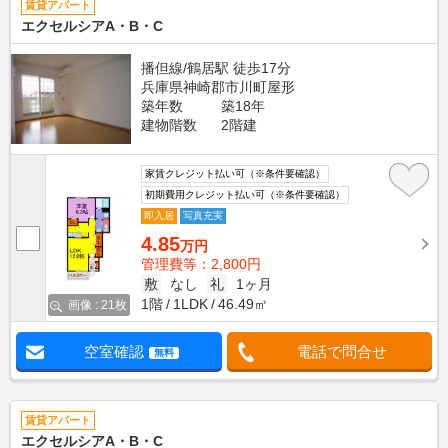
賃貸アパート
エクセルシアA・B・C
播但線/鶴居駅 徒歩17分
兵庫県神崎郡市川町屋形
築年数
築18年
建物階数
2階建
家賃クレジット払い可（※条件要確認）
初期費用クレジット払い可（※条件要確認）
即入居
写真充実
4.85
万円
管理費等：2,800円
敷
なし
礼
1ヶ月
1階
1LDK
46.49㎡
画像 : 21枚
空室確認
電話で問合せ
無料
賃貸アパート
エクセルシアA・B・C