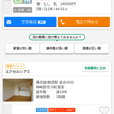
敷
なし
礼
140000円
2階
2LDK
44.01㎡
画像 : 1枚
空室確認
電話で問合せ
無料
別の順番に並び替えてみませんか？
家賃が安い順
築年数が浅い順
面積が広い順
賃貸アパート
初期費用に注目
エクセルシアＣ
播但線/鶴居駅 徒歩20分
神崎郡市川町屋形
築年数
築18年
建物階数
2階建
写真充実
無料オンライン相談可