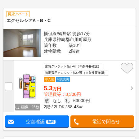
賃貸アパート
エクセルシアA・B・C
播但線/鶴居駅 徒歩17分
兵庫県神崎郡市川町屋形
築年数
築18年
建物階数
2階建
家賃クレジット払い可（※条件要確認）
初期費用クレジット払い可（※条件要確認）
即入居
写真充実
5.3
万円
管理費等：3,300円
敷
なし
礼
63000円
2階
2LDK
58.48㎡
画像 : 26枚
空室確認
電話で問合せ
無料