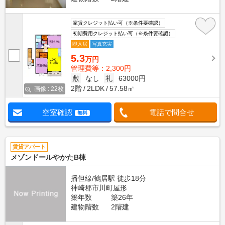
家賃クレジット払い可（※条件要確認）
初期費用クレジット払い可（※条件要確認）
即入居
写真充実
5.3
万円
管理費等：2,300円
敷
なし
礼
63000円
2階
2LDK
57.58㎡
画像 : 22枚
空室確認
電話で問合せ
無料
賃貸アパート
メゾンドールやかたB棟
播但線/鶴居駅 徒歩18分
神崎郡市川町屋形
築年数
築26年
建物階数
2階建