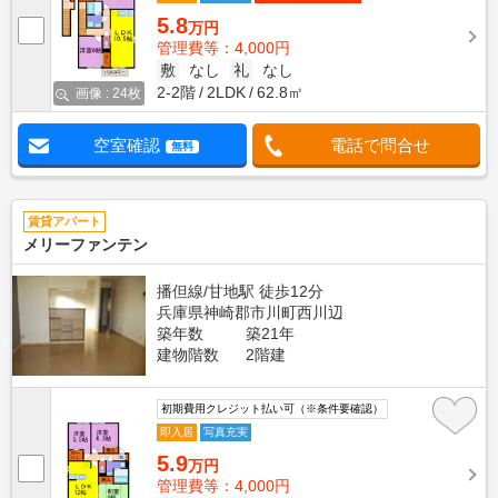
5.8
万円
管理費等：4,000円
敷
なし
礼
なし
2-2階
2LDK
62.8㎡
画像 : 24枚
空室確認
電話で問合せ
無料
賃貸アパート
メリーファンテン
播但線/甘地駅 徒歩12分
兵庫県神崎郡市川町西川辺
築年数
築21年
建物階数
2階建
初期費用クレジット払い可（※条件要確認）
即入居
写真充実
5.9
万円
管理費等：4,000円