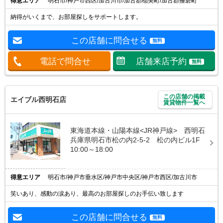
得意エリア
明石市/神戸市西区/加古川市/加古郡稲美町/加古郡播磨町
納得がいくまで、お部屋探しをサポートします。
この店舗に問合せる
無料
電話で問合せ
店舗来店予約
無料
この店舗の掲載
エイブル西明石店
賃貸物件一覧へ
東海道本線・山陽本線<JR神戸線> 西明石
兵庫県明石市松の内2-5-2 松の内ビル1F
10:00～18:00
得意エリア
明石市/神戸市垂水区/神戸市中央区/神戸市西区/加古川市
笑いあり、感動の涙あり、最高のお部屋探しのお手伝い致します
この店舗に問合せる
無料