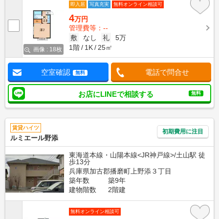
即入居
写真充実
無料オンライン相談可
4
万円
管理費等：--
敷
なし
礼
5万
1階
1K
25㎡
画像 : 18枚
空室確認
電話で問合せ
無料
お店にLINEで相談する
無料
賃貸ハイツ
初期費用に注目
ルミエール野添
東海道本線・山陽本線<JR神戸線>/土山駅 徒
歩13分
兵庫県加古郡播磨町上野添３丁目
築年数
築9年
建物階数
2階建
無料オンライン相談可