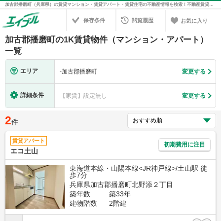
加古郡播磨町（兵庫県）の賃貸マンション・賃貸アパート・賃貸住宅の不動産情報を検索！不動産賃貸の物件探しは、お部屋探しのエイブル
保存条件
閲覧履歴
お気に入り
加古郡播磨町の1K賃貸物件（マンション・アパート）
一覧
エリア
-
加古郡播磨町
変更する
詳細条件
【家賃】設定無し
変更する
2
件
賃貸アパート
初期費用に注目
エコ土山
東海道本線・山陽本線<JR神戸線>/土山駅 徒
歩7分
兵庫県加古郡播磨町北野添２丁目
築年数
築33年
建物階数
2階建