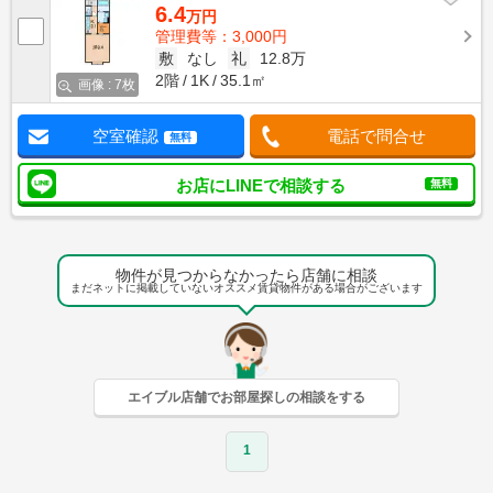
6.4
万円
管理費等：3,000円
敷
なし
礼
12.8万
2階
1K
35.1㎡
画像 : 7枚
空室確認
電話で問合せ
無料
お店にLINEで相談する
無料
物件が見つからなかったら店舗に相談
まだネットに掲載していないオススメ賃貸物件がある場合がございます
エイブル店舗でお部屋探しの相談をする
1