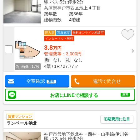
駅 バス:5分:停歩2分
兵庫県神戸市西区池上４丁目
築年数
築36年
建物階数
4階建
即入居
写真充実
無料オンライン相談可
インターネット無料
3.8
万円
管理費等：3,000円
敷
なし
礼
なし
4階
1R
27.77㎡
画像 : 17枚
空室確認
電話で問合せ
無料
お店にLINEで相談する
無料
賃貸マンション
初期費用に注目
ランベール池北
神戸市営地下鉄北神・西神・山手線/伊川谷
駅 バス:5分:停歩2分