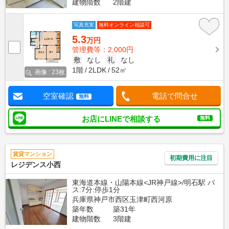
建物階数
2階建
写真充実
無料オンライン相談可
5.3
万円
管理費等：2,000円
敷
なし
礼
なし
1階
2LDK
52㎡
画像 : 23枚
空室確認
電話で問合せ
無料
お店にLINEで相談する
無料
賃貸マンション
初期費用に注目
レジデンス小西
東海道本線・山陽本線<JR神戸線>/明石駅 バ
ス:7分:停歩1分
兵庫県神戸市西区玉津町西河原
築年数
築31年
建物階数
3階建