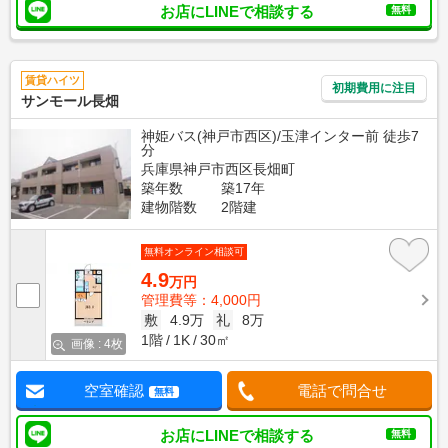
お店にLINEで相談する
無料
賃貸ハイツ
初期費用に注目
サンモール長畑
神姫バス(神戸市西区)/玉津インター前 徒歩7
分
兵庫県神戸市西区長畑町
築年数
築17年
建物階数
2階建
無料オンライン相談可
4.9
万円
管理費等：4,000円
敷
4.9万
礼
8万
1階
1K
30㎡
画像 : 4枚
空室確認
電話で問合せ
無料
お店にLINEで相談する
無料