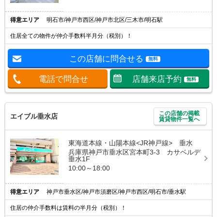
得意エリア
明石市/神戸市西区/神戸市北区/三木市/明石駅
住居全ての物件が仲介手数料半月分（税別）！
この店舗に問合せる
無料
電話で問合せ
店舗来店予約
無料
この店舗の掲載
エイブル垂水店
賃貸物件一覧へ
東海道本線・山陽本線<JR神戸線> 垂水
兵庫県神戸市垂水区宮本町3-3 カサベルデ
垂水1F
10:00～18:00
得意エリア
神戸市垂水区/神戸市須磨区/神戸市西区/明石市/垂水駅
住居の仲介手数料は賃料の半月分（税別）！