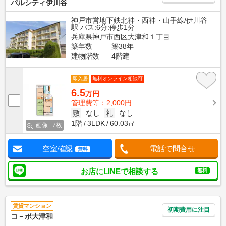
パルシティ伊川谷
神戸市営地下鉄北神・西神・山手線/伊川谷
駅 バス:6分:停歩1分
兵庫県神戸市西区大津和１丁目
築年数
築38年
建物階数
4階建
即入居
無料オンライン相談可
6.5
万円
管理費等：2,000円
敷
なし
礼
なし
1階
3LDK
60.03㎡
画像 : 7枚
空室確認
電話で問合せ
無料
お店にLINEで相談する
無料
賃貸マンション
初期費用に注目
コ－ポ大津和