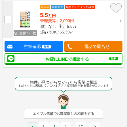
即入居
写真充実
無料オンライン相談可
5.5
万円
管理費等：2,000円
敷
なし
礼
5.5万
1階
3DK
55.39㎡
画像 : 23枚
空室確認
電話で問合せ
無料
お店にLINEで相談する
無料
物件が見つからなかったら店舗に相談
まだネットに掲載していないオススメ賃貸物件がある場合がございます
エイブル店舗でお部屋探しの相談をする
2
3
4
17