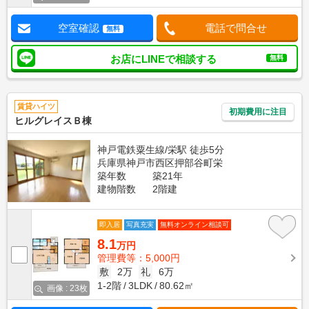
空室確認
電話で問合せ
無料
お店にLINEで相談する
無料
賃貸ハイツ
初期費用に注目
ヒルグレイスＢ棟
神戸電鉄粟生線/栄駅 徒歩5分
兵庫県神戸市西区押部谷町栄
築年数
築21年
建物階数
2階建
即入居
写真充実
無料オンライン相談可
8.1
万円
管理費等：5,000円
敷
2万
礼
6万
1-2階
3LDK
80.62㎡
画像 : 23枚