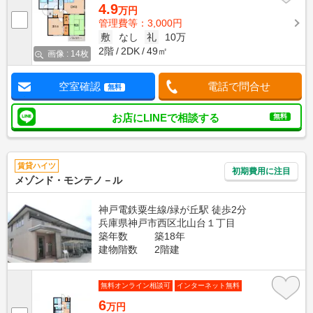
4.9
万円
管理費等：3,000円
敷
なし
礼
10万
2階
2DK
49㎡
画像 : 14枚
空室確認
電話で問合せ
無料
お店にLINEで相談する
無料
賃貸ハイツ
初期費用に注目
メゾンド・モンテノ－ル
神戸電鉄粟生線/緑が丘駅 徒歩2分
兵庫県神戸市西区北山台１丁目
築年数
築18年
建物階数
2階建
無料オンライン相談可
インターネット無料
6
万円