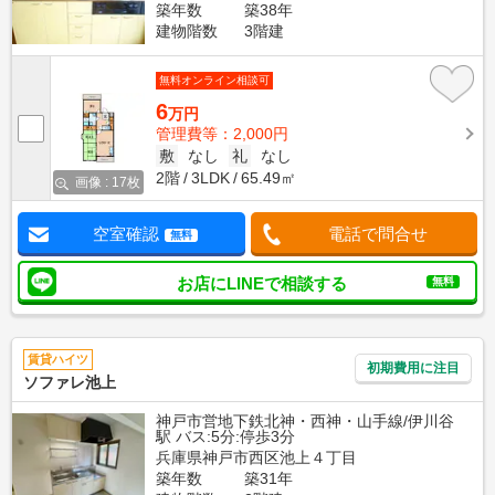
築年数
築38年
建物階数
3階建
無料オンライン相談可
6
万円
管理費等：2,000円
敷
なし
礼
なし
2階
3LDK
65.49㎡
画像 : 17枚
空室確認
電話で問合せ
無料
お店にLINEで相談する
無料
賃貸ハイツ
初期費用に注目
ソファレ池上
神戸市営地下鉄北神・西神・山手線/伊川谷
駅 バス:5分:停歩3分
兵庫県神戸市西区池上４丁目
築年数
築31年