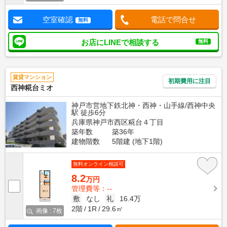
空室確認
電話で問合せ
無料
お店にLINEで相談する
無料
賃貸マンション
初期費用に注目
西神糀台ミオ
神戸市営地下鉄北神・西神・山手線/西神中央
駅 徒歩6分
兵庫県神戸市西区糀台４丁目
築年数
築36年
建物階数
5階建 (地下1階)
無料オンライン相談可
8.2
万円
管理費等：--
敷
なし
礼
16.4万
2階
1R
29.6㎡
画像 : 7枚