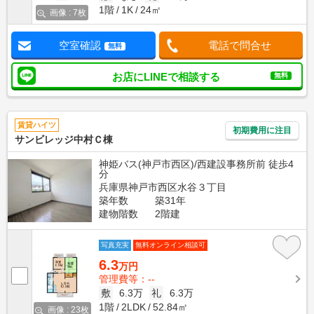
1階
1K
24㎡
画像 : 7枚
空室確認
電話で問合せ
無料
お店にLINEで相談する
無料
賃貸ハイツ
初期費用に注目
サンビレッジ中村Ｃ棟
神姫バス(神戸市西区)/西建設事務所前 徒歩4
分
兵庫県神戸市西区水谷３丁目
築年数
築31年
建物階数
2階建
写真充実
無料オンライン相談可
6.3
万円
管理費等：--
敷
6.3万
礼
6.3万
1階
2LDK
52.84㎡
画像 : 23枚