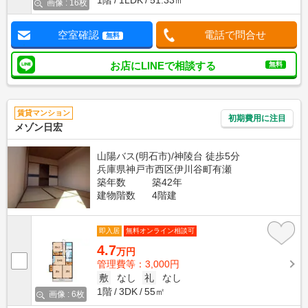
1階
1LDK
51.33㎡
画像 : 16枚
空室確認
電話で問合せ
無料
お店にLINEで相談する
無料
賃貸マンション
初期費用に注目
メゾン日宏
山陽バス(明石市)/神陵台 徒歩5分
兵庫県神戸市西区伊川谷町有瀬
築年数
築42年
建物階数
4階建
即入居
無料オンライン相談可
4.7
万円
管理費等：3,000円
敷
なし
礼
なし
1階
3DK
55㎡
画像 : 6枚