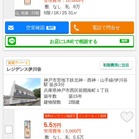
管理費等：10,000円
敷
なし
礼
8万
5階
1K
25.31㎡
画像 : 23枚
空室確認
電話で問合せ
無料
お店にLINEで相談する
無料
賃貸アパート
初期費用に注目
レジデンス伊川谷
神戸市営地下鉄北神・西神・山手線/伊川谷
駅 徒歩3分
兵庫県神戸市西区前開南町１丁目
築年数
築15年
建物階数
2階建
無料オンライン相談可
インターネット無料
5.5
万円
管理費等：5,000円
敷
なし
礼
5.5万