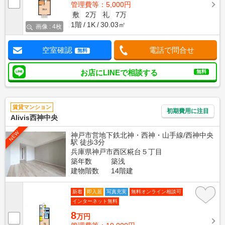
管理費等：5,000円
敷
2万
礼
7万
1階
1K
30.03㎡
画像 : 4枚
空室確認
電話で問合せ
無料
お店にLINEで相談する
無料
賃貸マンション
初期費用に注目
Alivis西神中央
NEW
神戸市営地下鉄北神・西神・山手線/西神中央
駅 徒歩3分
兵庫県神戸市西区糀台５丁目
築年数
築浅
建物階数
14階建
新着
即入居
写真充実
無料オンライン相談可
インターネット無料
8
万円