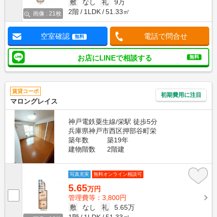
敷
なし
礼
9万
2階
1LDK
51.33㎡
画像 : 21枚
空室確認
電話で問合せ
無料
お店にLINEで相談する
無料
賃貸コーポ
初期費用に注目
マロングレイス
神戸電鉄粟生線/栄駅 徒歩5分
兵庫県神戸市西区押部谷町栄
築年数
築19年
建物階数
2階建
写真充実
無料オンライン相談可
5.65
万円
管理費等：3,800円
敷
なし
礼
5.65万