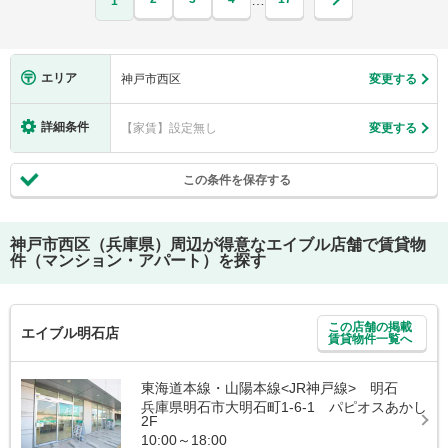
…
1
エリア
神戸市西区
変更する
詳細条件
【家賃】設定無し
変更する
この条件を保存する
神戸市西区（兵庫県）
周辺が得意なエイブル店舗で賃貸物
件（マンション・アパート）を探す
この店舗の掲載
エイブル明石店
賃貸物件一覧へ
東海道本線・山陽本線<JR神戸線> 明石
兵庫県明石市大明石町1-6-1 パピオスあかし
2F
10:00～18:00