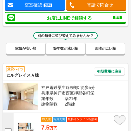
空室確認
電話で問合せ
無料
お店にLINEで相談する
無料
別の順番に並び替えてみませんか？
家賃が安い順
築年数が浅い順
面積が広い順
賃貸ハイツ
初期費用に注目
ヒルグレイスＡ棟
神戸電鉄粟生線/栄駅 徒歩5分
兵庫県神戸市西区押部谷町栄
築年数
築21年
建物階数
2階建
即入居
写真充実
無料オンライン相談可
7.5
万円