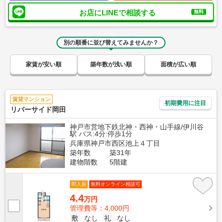
お店にLINEで相談する
無料
別の順番に並び替えてみませんか？
家賃が安い順
築年数が浅い順
面積が広い順
賃貸マンション
初期費用に注目
リバーサイド岡田
神戸市営地下鉄北神・西神・山手線/伊川谷
駅 バス:4分:停歩1分
兵庫県神戸市西区池上４丁目
築年数
築31年
建物階数
5階建
即入居
無料オンライン相談可
4.4
万円
管理費等：4,000円
敷
なし
礼
なし