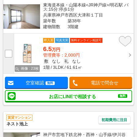
東海道本線・山陽本線<JR神戸線>/明石駅 バ
ス:15分:停歩1分
兵庫県神戸市西区大津和１丁目
築年数
築38年
建物階数
3階建
即入居
写真充実
無料オンライン相談可
6.5
万円
管理費等：2,000円
敷
なし
礼
なし
1階
3LDK
61.61㎡
画像 : 23枚
空室確認
電話で問合せ
無料
お店にLINEで相談する
無料
賃貸マンション
初期費用に注目
ネスト池上
神戸市営地下鉄北神・西神・山手線/伊川谷