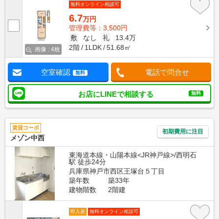
無料オンライン相談可
6.7
万円
管理費等：3,500円
敷
なし
礼
13.4万
2階
1LDK
51.68㎡
画像 : 4枚
空室確認
電話で問合せ
無料
お店にLINEで相談する
無料
賃貸コーポ
初期費用に注目
メゾン中西
東海道本線・山陽本線<JR神戸線>/西明石
駅 徒歩24分
兵庫県神戸市西区王塚台５丁目
築年数
築33年
建物階数
2階建
即入居
無料オンライン相談可