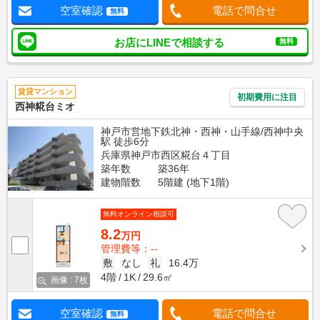
空室確認
電話で問合せ
無料
お店にLINEで相談する
無料
賃貸マンション
初期費用に注目
西神糀台ミオ
神戸市営地下鉄北神・西神・山手線/西神中央
駅 徒歩6分
兵庫県神戸市西区糀台４丁目
築年数
築36年
建物階数
5階建 (地下1階)
無料オンライン相談可
8.2
万円
管理費等：--
敷
なし
礼
16.4万
4階
1K
29.6㎡
画像 : 7枚
空室確認
電話で問合せ
無料