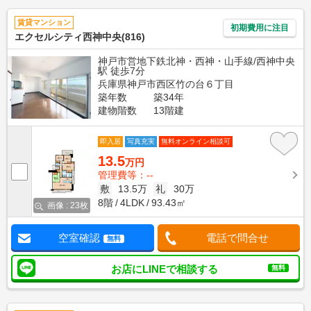
賃貸マンション
初期費用に注目
エクセルシティ西神中央(816)
神戸市営地下鉄北神・西神・山手線/西神中央
駅 徒歩7分
兵庫県神戸市西区竹の台６丁目
築年数
築34年
建物階数
13階建
即入居
写真充実
無料オンライン相談可
13.5
万円
管理費等：--
敷
13.5万
礼
30万
8階
4LDK
93.43㎡
画像 : 23枚
空室確認
電話で問合せ
無料
お店にLINEで相談する
無料