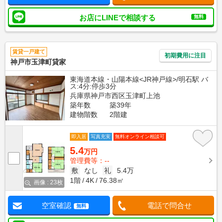
お店にLINEで相談する
無料
賃貸一戸建て
初期費用に注目
神戸市玉津町貸家
東海道本線・山陽本線<JR神戸線>/明石駅 バ
ス:4分:停歩3分
兵庫県神戸市西区玉津町上池
築年数
築39年
建物階数
2階建
即入居
写真充実
無料オンライン相談可
5.4
万円
管理費等：--
敷
なし
礼
5.4万
1階
4K
76.38㎡
画像 : 23枚
空室確認
電話で問合せ
無料