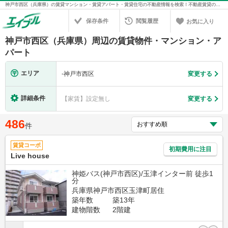
神戸市西区（兵庫県）の賃貸マンション・賃貸アパート・賃貸住宅の不動産情報を検索！不動産賃貸の物件探しは、お部屋探しのエイブル
保存条件
閲覧履歴
お気に入り
神戸市西区（兵庫県）周辺の賃貸物件・マンション・ア
パート
エリア
-
神戸市西区
変更する
詳細条件
【家賃】設定無し
変更する
486
件
賃貸コーポ
初期費用に注目
Live house
神姫バス(神戸市西区)/玉津インター前 徒歩1
分
兵庫県神戸市西区玉津町居住
築年数
築13年
建物階数
2階建