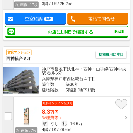
3階
1R
25.2㎡
画像 : 17枚
空室確認
電話で問合せ
無料
お店にLINEで相談する
無料
賃貸マンション
初期費用に注目
西神糀台ミオ
神戸市営地下鉄北神・西神・山手線/西神中央
駅 徒歩6分
兵庫県神戸市西区糀台４丁目
築年数
築36年
建物階数
5階建 (地下1階)
無料オンライン相談可
8.3
万円
管理費等：--
敷
なし
礼
16.6万
4階
1K
29.6㎡
画像 : 7枚