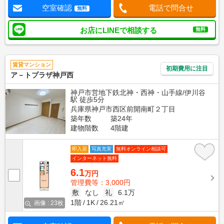
空室確認
電話で問合せ
無料
お店にLINEで相談する
無料
賃貸マンション
初期費用に注目
ア－トプラザ神戸西
神戸市営地下鉄北神・西神・山手線/伊川谷
駅 徒歩5分
兵庫県神戸市西区前開南町２丁目
築年数
築24年
建物階数
4階建
即入居
写真充実
無料オンライン相談可
インターネット無料
6.1
万円
管理費等：3,000円
敷
なし
礼
6.1万
1階
1K
26.21㎡
画像 : 23枚