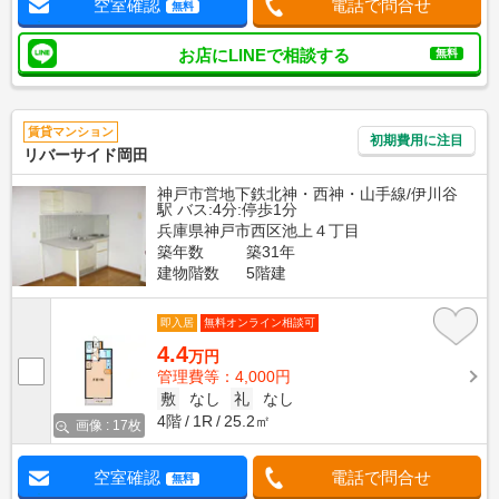
空室確認
電話で問合せ
無料
お店にLINEで相談する
無料
賃貸マンション
初期費用に注目
リバーサイド岡田
神戸市営地下鉄北神・西神・山手線/伊川谷
駅 バス:4分:停歩1分
兵庫県神戸市西区池上４丁目
築年数
築31年
建物階数
5階建
即入居
無料オンライン相談可
4.4
万円
管理費等：4,000円
敷
なし
礼
なし
4階
1R
25.2㎡
画像 : 17枚
空室確認
電話で問合せ
無料