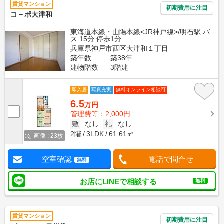
賃貸マンション
初期費用に注目
コ－ポ大津和
東海道本線・山陽本線<JR神戸線>/明石駅 バ
ス:15分:停歩1分
兵庫県神戸市西区大津和１丁目
築年数
築38年
建物階数
3階建
即入居
写真充実
無料オンライン相談可
6.5
万円
管理費等：2,000円
敷
なし
礼
なし
2階
3LDK
61.61㎡
画像 : 23枚
空室確認
電話で問合せ
無料
お店にLINEで相談する
無料
賃貸マンション
初期費用に注目