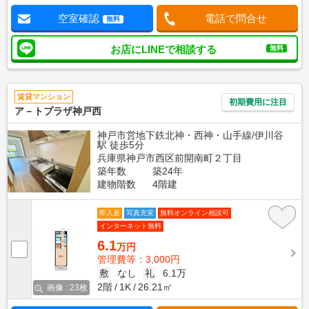
空室確認
電話で問合せ
無料
お店にLINEで相談する
無料
賃貸マンション
初期費用に注目
ア－トプラザ神戸西
神戸市営地下鉄北神・西神・山手線/伊川谷
駅 徒歩5分
兵庫県神戸市西区前開南町２丁目
築年数
築24年
建物階数
4階建
即入居
写真充実
無料オンライン相談可
インターネット無料
6.1
万円
管理費等：3,000円
敷
なし
礼
6.1万
2階
1K
26.21㎡
画像 : 23枚