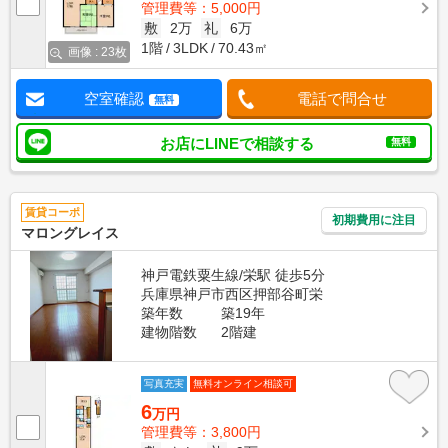
管理費等：5,000円
敷
2万
礼
6万
1階
3LDK
70.43㎡
画像 : 23枚
空室確認
電話で問合せ
無料
お店にLINEで相談する
無料
賃貸コーポ
初期費用に注目
マロングレイス
神戸電鉄粟生線/栄駅 徒歩5分
兵庫県神戸市西区押部谷町栄
築年数
築19年
建物階数
2階建
写真充実
無料オンライン相談可
6
万円
管理費等：3,800円