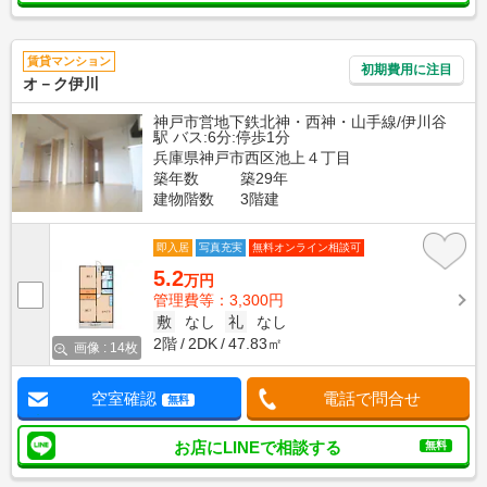
賃貸マンション
初期費用に注目
オ－ク伊川
神戸市営地下鉄北神・西神・山手線/伊川谷
駅 バス:6分:停歩1分
兵庫県神戸市西区池上４丁目
築年数
築29年
建物階数
3階建
即入居
写真充実
無料オンライン相談可
5.2
万円
管理費等：3,300円
敷
なし
礼
なし
2階
2DK
47.83㎡
画像 : 14枚
空室確認
電話で問合せ
無料
お店にLINEで相談する
無料