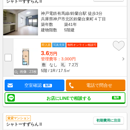
シャトーすずらんⅡ
神戸電鉄有馬線/鈴蘭台駅 徒歩3分
兵庫県神戸市北区鈴蘭台東町４丁目
築年数
築41年
建物階数
5階建
即入居
写真充実
無料オンライン相談可
3.6
万円
管理費等：3,000円
敷
なし
礼
7.2万
5階
1R
17.5㎡
画像 : 23枚
空室確認
電話で問合せ
無料
お店にLINEで相談する
無料
賃貸マンション
初期費用に注目
シャトーすずらんⅡ