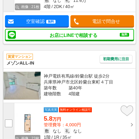
敷
なし
礼
11.6万
4階
2DK
40㎡
画像 : 21枚
空室確認
電話で問合せ
無料
お店にLINEで相談する
無料
賃貸マンション
初期費用に注目
メゾンALL-IN
神戸電鉄有馬線/鈴蘭台駅 徒歩2分
兵庫県神戸市北区鈴蘭台東町４丁目
築年数
築40年
建物階数
4階建
写真充実
無料オンライン相談可
5.8
万円
管理費等：4,000円
敷
なし
礼
なし
1階
1R
35㎡
画像 : 23枚