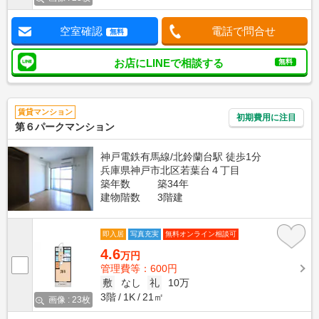
空室確認
電話で問合せ
無料
お店にLINEで相談する
無料
賃貸マンション
初期費用に注目
第６パークマンション
神戸電鉄有馬線/北鈴蘭台駅 徒歩1分
兵庫県神戸市北区若葉台４丁目
築年数
築34年
建物階数
3階建
即入居
写真充実
無料オンライン相談可
4.6
万円
管理費等：600円
敷
なし
礼
10万
3階
1K
21㎡
画像 : 23枚