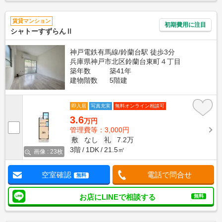
賃貸マンション
初期費用に注目
シャトーすずらんⅡ
神戸電鉄有馬線/鈴蘭台駅 徒歩3分
兵庫県神戸市北区鈴蘭台東町４丁目
築年数
築41年
建物階数
5階建
即入居
写真充実
無料オンライン相談可
3.6
万円
管理費等：3,000円
敷
なし
礼
7.2万
3階
1DK
21.5㎡
画像 : 23枚
空室確認
電話で問合せ
無料
お店にLINEで相談する
無料