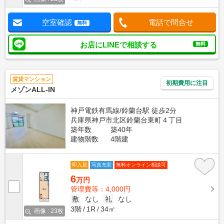
空室確認
電話で問合せ
無料
お店にLINEで相談する
無料
賃貸マンション
初期費用に注目
メゾンALL-IN
神戸電鉄有馬線/鈴蘭台駅 徒歩2分
兵庫県神戸市北区鈴蘭台東町４丁目
築年数
築40年
建物階数
4階建
即入居
写真充実
無料オンライン相談可
6
万円
管理費等：4,000円
敷
なし
礼
なし
3階
1R
34㎡
画像 : 23枚