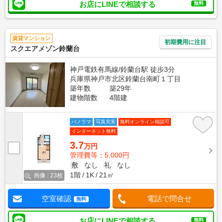
お店にLINEで相談する
無料
賃貸マンション
初期費用に注目
スクエアメゾン鈴蘭台
神戸電鉄有馬線/鈴蘭台駅 徒歩3分
兵庫県神戸市北区鈴蘭台南町１丁目
築年数
築29年
建物階数
4階建
パノラマ
写真充実
無料オンライン相談可
インターネット無料
3.7
万円
管理費等：5,000円
敷
なし
礼
なし
1階
1K
21㎡
画像 : 23枚
空室確認
電話で問合せ
無料
お店にLINEで相談する
無料