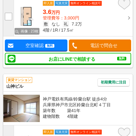
即入居
写真充実
無料オンライン相談可
3.6
万円
管理費等：3,000円
敷
なし
礼
7.2万
4階
1R
17.5㎡
画像 : 23枚
空室確認
電話で問合せ
無料
お店にLINEで相談する
無料
賃貸マンション
初期費用に注目
山神ビル
神戸電鉄有馬線/鈴蘭台駅 徒歩4分
兵庫県神戸市北区鈴蘭台北町４丁目
築年数
築41年
建物階数
4階建
即入居
写真充実
無料オンライン相談可