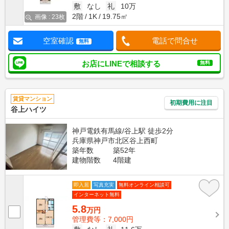
敷
なし
礼
10万
2階
1K
19.75㎡
画像 : 23枚
空室確認
電話で問合せ
無料
お店にLINEで相談する
無料
賃貸マンション
初期費用に注目
谷上ハイツ
神戸電鉄有馬線/谷上駅 徒歩2分
兵庫県神戸市北区谷上西町
築年数
築52年
建物階数
4階建
即入居
写真充実
無料オンライン相談可
インターネット無料
5.8
万円
管理費等：7,000円