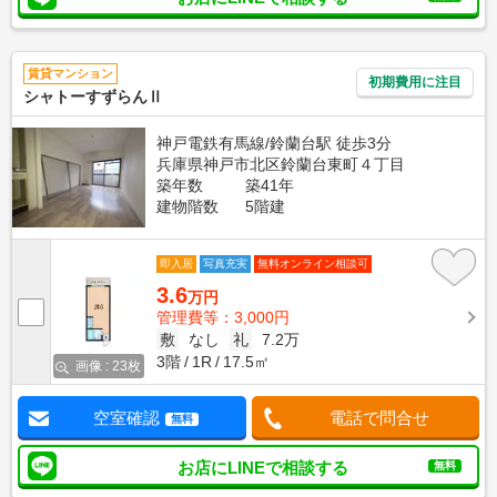
賃貸マンション
初期費用に注目
シャトーすずらんⅡ
神戸電鉄有馬線/鈴蘭台駅 徒歩3分
兵庫県神戸市北区鈴蘭台東町４丁目
築年数
築41年
建物階数
5階建
即入居
写真充実
無料オンライン相談可
3.6
万円
管理費等：3,000円
敷
なし
礼
7.2万
3階
1R
17.5㎡
画像 : 23枚
空室確認
電話で問合せ
無料
お店にLINEで相談する
無料