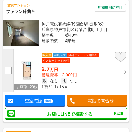
賃貸マンション
初期費用に注目
ファラン鈴蘭台
神戸電鉄有馬線/鈴蘭台駅 徒歩3分
兵庫県神戸市北区鈴蘭台北町１丁目
築年数
築40年
建物階数
4階建
即入居
写真充実
無料オンライン相談可
インターネット無料
2.7
万円
管理費等：2,000円
敷
なし
礼
なし
1階
1R
15㎡
画像 : 20枚
空室確認
電話で問合せ
無料
お店にLINEで相談する
無料