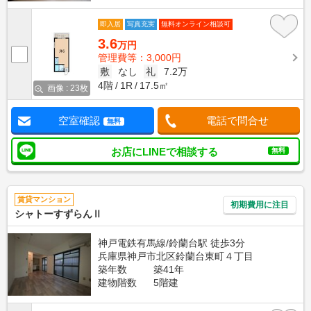
即入居
写真充実
無料オンライン相談可
3.6
万円
管理費等：3,000円
敷
なし
礼
7.2万
4階
1R
17.5㎡
画像 : 23枚
空室確認
電話で問合せ
無料
お店にLINEで相談する
無料
賃貸マンション
初期費用に注目
シャトーすずらんⅡ
神戸電鉄有馬線/鈴蘭台駅 徒歩3分
兵庫県神戸市北区鈴蘭台東町４丁目
築年数
築41年
建物階数
5階建