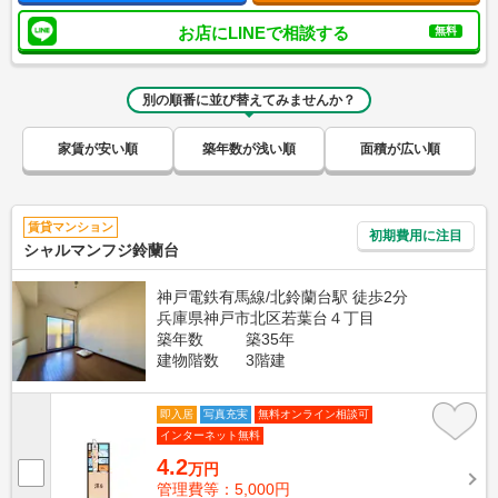
お店にLINEで相談する
無料
別の順番に並び替えてみませんか？
家賃が安い順
築年数が浅い順
面積が広い順
賃貸マンション
初期費用に注目
シャルマンフジ鈴蘭台
神戸電鉄有馬線/北鈴蘭台駅 徒歩2分
兵庫県神戸市北区若葉台４丁目
築年数
築35年
建物階数
3階建
即入居
写真充実
無料オンライン相談可
インターネット無料
4.2
万円
管理費等：5,000円