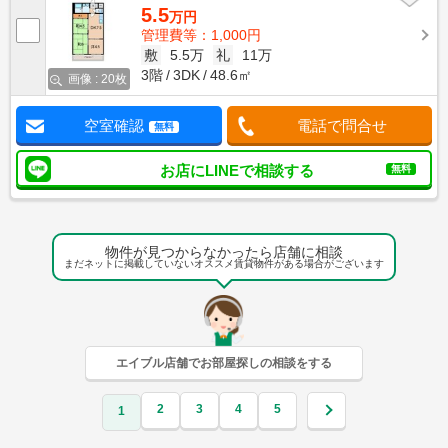
5.5
万円
管理費等：1,000円
敷
5.5万
礼
11万
3階
3DK
48.6㎡
画像 : 20枚
空室確認
電話で問合せ
無料
お店にLINEで相談する
無料
物件が見つからなかったら店舗に相談
まだネットに掲載していないオススメ賃貸物件がある場合がございます
エイブル店舗でお部屋探しの相談をする
2
3
4
5
1