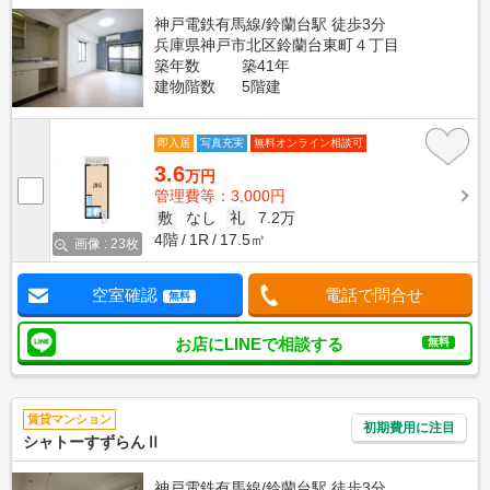
神戸電鉄有馬線/鈴蘭台駅 徒歩3分
兵庫県神戸市北区鈴蘭台東町４丁目
築年数
築41年
建物階数
5階建
即入居
写真充実
無料オンライン相談可
3.6
万円
管理費等：3,000円
敷
なし
礼
7.2万
4階
1R
17.5㎡
画像 : 23枚
空室確認
電話で問合せ
無料
お店にLINEで相談する
無料
賃貸マンション
初期費用に注目
シャトーすずらんⅡ
神戸電鉄有馬線/鈴蘭台駅 徒歩3分