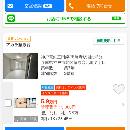
空室確認
電話で問合せ
無料
お店にLINEで相談する
無料
賃貸マンション
初期費用に注目
アカラ藤原台
神戸電鉄三田線/田尾寺駅 徒歩2分
兵庫県神戸市北区藤原台北町７丁目
築年数
築7年
建物階数
3階建
写真充実
無料オンライン相談可
インターネット無料
5.9
万円
管理費等：5,000円
敷
なし
礼
5.9万
3階
1K
23.45㎡
画像 : 23枚