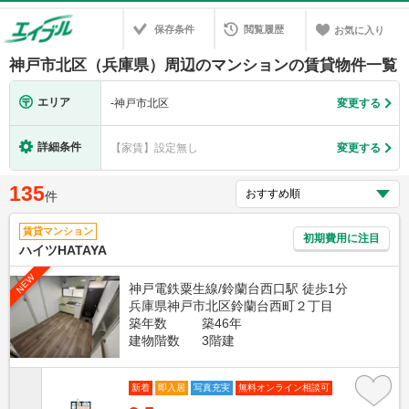
保存条件
閲覧履歴
お気に入り
神戸市北区（兵庫県）周辺のマンションの賃貸物件一覧
エリア
-
神戸市北区
変更する
詳細条件
【家賃】設定無し
変更する
135
件
賃貸マンション
初期費用に注目
ハイツHATAYA
NEW
神戸電鉄粟生線/鈴蘭台西口駅 徒歩1分
兵庫県神戸市北区鈴蘭台西町２丁目
築年数
築46年
建物階数
3階建
新着
即入居
写真充実
無料オンライン相談可