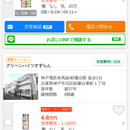
管理費等：--
敷
なし
礼
20万
6階
3LDK
68.11㎡
画像 : 2枚
空室確認
電話で問合せ
無料
お店にLINEで相談する
無料
賃貸マンション
初期費用に注目
グリーンハイツすずらん
神戸電鉄有馬線/鈴蘭台駅 徒歩1分
兵庫県神戸市北区鈴蘭台東町１丁目
築年数
築37年
建物階数
4階建
無料オンライン相談可
4.6
万円
管理費等：1,100円
敷
なし
礼
なし