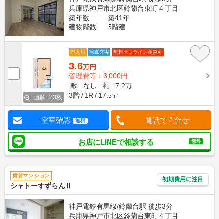
兵庫県神戸市北区鈴蘭台東町４丁目
築年数
築41年
建物階数
5階建
即入居
写真充実
無料オンライン相談可
3.6
万円
管理費等：3,000円
敷
なし
礼
7.2万
3階
1R
17.5㎡
画像 : 23枚
空室確認
電話で問合せ
無料
お店にLINEで相談する
無料
賃貸マンション
初期費用に注目
シャトーすずらんⅡ
神戸電鉄有馬線/鈴蘭台駅 徒歩3分
兵庫県神戸市北区鈴蘭台東町４丁目