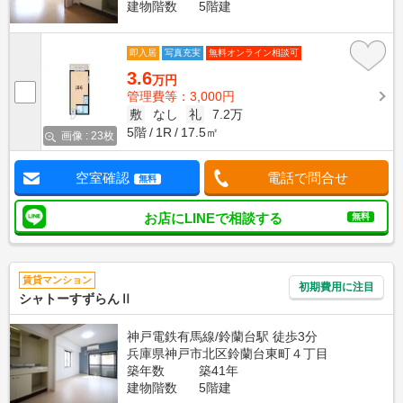
建物階数
5階建
即入居
写真充実
無料オンライン相談可
3.6
万円
管理費等：3,000円
敷
なし
礼
7.2万
5階
1R
17.5㎡
画像 : 23枚
空室確認
電話で問合せ
無料
お店にLINEで相談する
無料
賃貸マンション
初期費用に注目
シャトーすずらんⅡ
神戸電鉄有馬線/鈴蘭台駅 徒歩3分
兵庫県神戸市北区鈴蘭台東町４丁目
築年数
築41年
建物階数
5階建