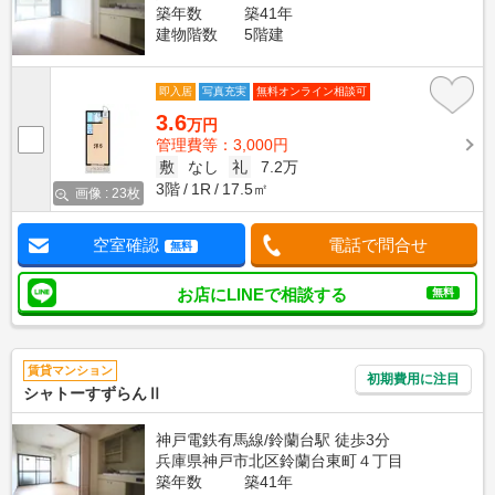
築年数
築41年
建物階数
5階建
即入居
写真充実
無料オンライン相談可
3.6
万円
管理費等：3,000円
敷
なし
礼
7.2万
3階
1R
17.5㎡
画像 : 23枚
空室確認
電話で問合せ
無料
お店にLINEで相談する
無料
賃貸マンション
初期費用に注目
シャトーすずらんⅡ
神戸電鉄有馬線/鈴蘭台駅 徒歩3分
兵庫県神戸市北区鈴蘭台東町４丁目
築年数
築41年