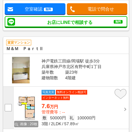
空室確認
電話で問合せ
無料
お店にLINEで相談する
無料
賃貸マンション
Ｍ＆Ｍ ＰａｒｔⅡ
神戸電鉄三田線/岡場駅 徒歩3分
兵庫県神戸市北区有野中町1丁目
築年数
築23年
建物階数
4階建
写真充実
無料オンライン相談可
インターネット無料
7.6
万円
管理費等：--
敷
50000円
礼
100000円
3階
2LDK
57.89㎡
画像 : 20枚