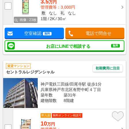
3.5
万円
管理費等：3,000円
敷
なし
礼
なし
1階
2K
30㎡
画像 : 23枚
空室確認
電話で問合せ
無料
お店にLINEで相談する
無料
賃貸マンション
初期費用に注目
セントラルレジデンシャル
神戸電鉄三田線/田尾寺駅 徒歩1分
兵庫県神戸市北区有野中町４丁目
築年数
築31年
建物階数
8階建
即入居
無料オンライン相談可
10
万円