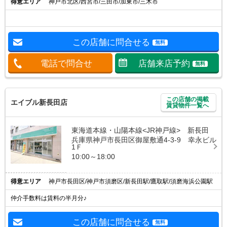
得意エリア
神戸市北区/西宮市/三田市/加東市/三木市
この店舗に問合せる
無料
電話で問合せ
店舗来店予約
無料
この店舗の掲載
エイブル新長田店
賃貸物件一覧へ
東海道本線・山陽本線<JR神戸線> 新長田
兵庫県神戸市長田区御屋敷通4-3-9 幸永ビル
1Ｆ
10:00～18:00
得意エリア
神戸市長田区/神戸市須磨区/新長田駅/鷹取駅/須磨海浜公園駅
仲介手数料は賃料の半月分♪
この店舗に問合せる
無料