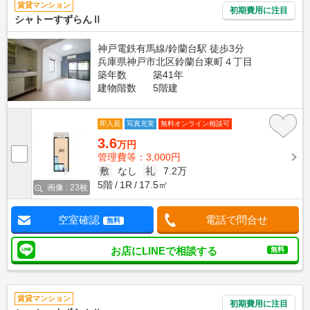
賃貸マンション
初期費用に注目
シャトーすずらんⅡ
神戸電鉄有馬線/鈴蘭台駅 徒歩3分
兵庫県神戸市北区鈴蘭台東町４丁目
築年数
築41年
建物階数
5階建
即入居
写真充実
無料オンライン相談可
3.6
万円
管理費等：3,000円
敷
なし
礼
7.2万
5階
1R
17.5㎡
画像 : 23枚
空室確認
電話で問合せ
無料
お店にLINEで相談する
無料
賃貸マンション
初期費用に注目