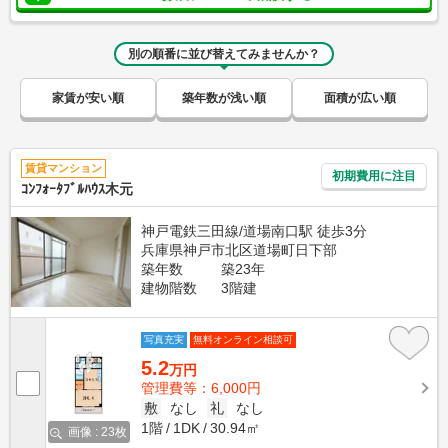
別の順番に並び替えてみませんか？
家賃が安い順
築年数が浅い順
面積が広い順
賃貸マンション
初期費用に注目
ｺﾝﾌｫｰﾀﾌﾞﾙﾊｳｽ木元
神戸電鉄三田線/道場南口駅 徒歩3分
兵庫県神戸市北区道場町日下部
築年数
築23年
建物階数
3階建
写真充実
無料オンライン相談可
5.2
万円
管理費等：6,000円
敷
なし
礼
なし
1階
1DK
30.94㎡
画像 : 23枚