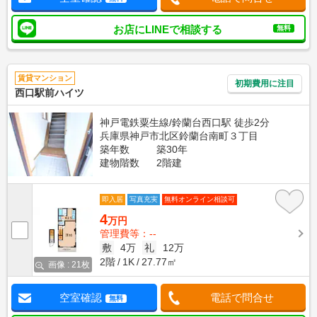
お店にLINEで相談する
無料
賃貸マンション
初期費用に注目
西口駅前ハイツ
神戸電鉄粟生線/鈴蘭台西口駅 徒歩2分
兵庫県神戸市北区鈴蘭台南町３丁目
築年数
築30年
建物階数
2階建
即入居
写真充実
無料オンライン相談可
4
万円
管理費等：--
敷
4万
礼
12万
2階
1K
27.77㎡
画像 : 21枚
空室確認
電話で問合せ
無料