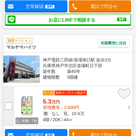
空室確認
電話で問合せ
無料
お店にLINEで相談する
無料
賃貸マンション
初期費用に注目
マルヤマハイツ
神戸電鉄三田線/道場南口駅 徒歩2分
兵庫県神戸市北区道場町日下部
築年数
築45年
建物階数
5階建
即入居
無料オンライン相談可
5.3
万円
管理費等：2,000円
敷
なし
礼
10.6万
4階
2DK
44㎡
画像 : 7枚
空室確認
電話で問合せ
無料