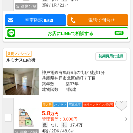
3階
1R
21㎡
画像 : 7枚
空室確認
電話で問合せ
無料
お店にLINEで相談する
無料
賃貸マンション
初期費用に注目
ルミナス山の街
神戸電鉄有馬線/山の街駅 徒歩1分
兵庫県神戸市北区緑町７丁目
築年数
築37年
建物階数
4階建
即入居
パノラマ
写真充実
無料オンライン相談可
5.8
万円
管理費等：3,000円
敷
なし
礼
17.4万
4階
2DK
48.6㎡
画像 : 23枚