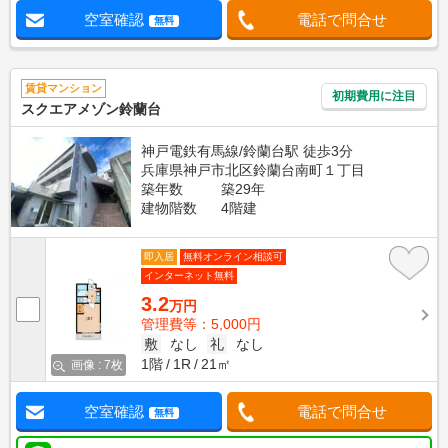
空室確認
電話で問合せ
無料
賃貸マンション
初期費用に注目
スクエアメゾン鈴蘭台
神戸電鉄有馬線/鈴蘭台駅 徒歩3分
兵庫県神戸市北区鈴蘭台南町１丁目
築年数
築29年
建物階数
4階建
即入居
無料オンライン相談可
インターネット無料
3.2
万円
管理費等：5,000円
敷
なし
礼
なし
1階
1R
21㎡
画像 : 7枚
空室確認
電話で問合せ
無料