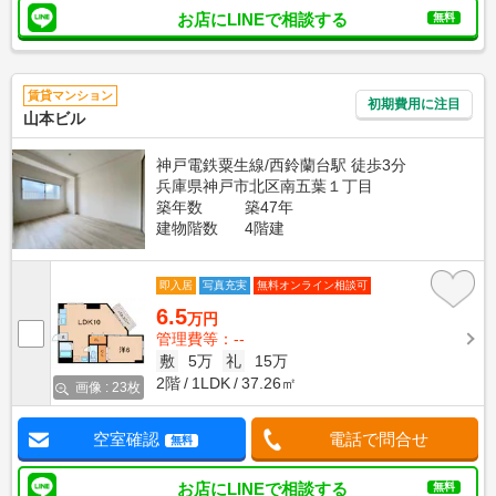
お店にLINEで相談する
無料
賃貸マンション
初期費用に注目
山本ビル
神戸電鉄粟生線/西鈴蘭台駅 徒歩3分
兵庫県神戸市北区南五葉１丁目
築年数
築47年
建物階数
4階建
即入居
写真充実
無料オンライン相談可
6.5
万円
管理費等：--
敷
5万
礼
15万
2階
1LDK
37.26㎡
画像 : 23枚
空室確認
電話で問合せ
無料
お店にLINEで相談する
無料