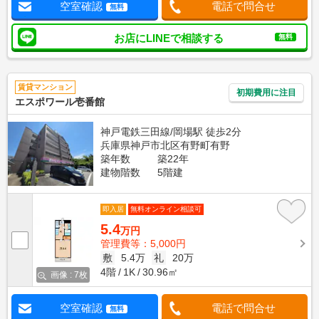
空室確認
電話で問合せ
無料
お店にLINEで相談する
無料
賃貸マンション
初期費用に注目
エスポワール壱番館
神戸電鉄三田線/岡場駅 徒歩2分
兵庫県神戸市北区有野町有野
築年数
築22年
建物階数
5階建
即入居
無料オンライン相談可
5.4
万円
管理費等：5,000円
敷
5.4万
礼
20万
4階
1K
30.96㎡
画像 : 7枚
空室確認
電話で問合せ
無料