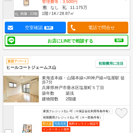
管理費等：3,500円
敷
なし
礼
11.175万
1階
1K
28.87㎡
画像 : 23枚
空室確認
電話で問合せ
無料
お店にLINEで相談する
無料
賃貸アパート
初期費用に注目
ヒールコートジェームス山
東海道本線・山陽本線<JR神戸線>/塩屋駅 徒
歩7分
兵庫県神戸市垂水区塩屋町５丁目
築年数
築浅
建物階数
2階建
家賃クレジット払い可（※保証会社利用等条件有）
初期費用クレジット払い可（※一部条件有）
即入居
写真充実
無料オンライン相談可
インターネット無料