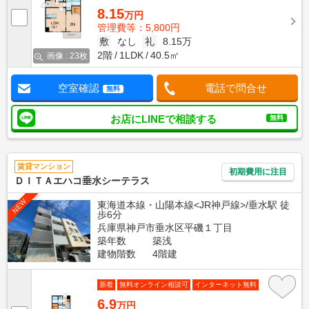
8.15
万円
管理費等：5,800円
敷
なし
礼
8.15万
2階
1LDK
40.5㎡
画像 : 23枚
空室確認
電話で問合せ
無料
お店にLINEで相談する
無料
賃貸マンション
初期費用に注目
ＤＩＴＡエハコ垂水シーテラス
NEW
東海道本線・山陽本線<JR神戸線>/垂水駅 徒
歩6分
兵庫県神戸市垂水区平磯１丁目
築年数
築浅
建物階数
4階建
新着
無料オンライン相談可
インターネット無料
6.9
万円