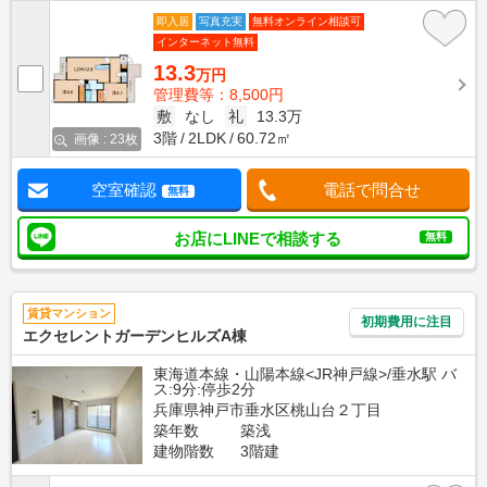
即入居
写真充実
無料オンライン相談可
インターネット無料
13.3
万円
管理費等：8,500円
敷
なし
礼
13.3万
3階
2LDK
60.72㎡
画像 : 23枚
空室確認
電話で問合せ
無料
お店にLINEで相談する
無料
賃貸マンション
初期費用に注目
エクセレントガーデンヒルズA棟
東海道本線・山陽本線<JR神戸線>/垂水駅 バ
ス:9分:停歩2分
兵庫県神戸市垂水区桃山台２丁目
築年数
築浅
建物階数
3階建