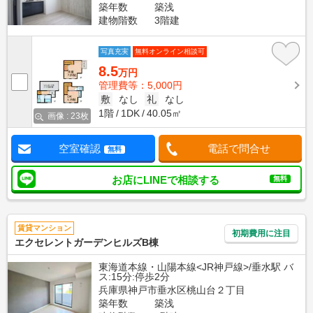
築年数
築浅
建物階数
3階建
写真充実
無料オンライン相談可
8.5
万円
管理費等：5,000円
敷
なし
礼
なし
1階
1DK
40.05㎡
画像 : 23枚
空室確認
電話で問合せ
無料
お店にLINEで相談する
無料
賃貸マンション
初期費用に注目
エクセレントガーデンヒルズB棟
東海道本線・山陽本線<JR神戸線>/垂水駅 バ
ス:15分:停歩2分
兵庫県神戸市垂水区桃山台２丁目
築年数
築浅