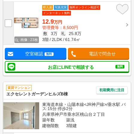
即入居
写真充実
無料オンライン相談可
インターネット無料
12.9
万円
管理費等：8,500円
敷
3万
礼
25.8万
3階
2LDK
61.74㎡
画像 : 23枚
空室確認
電話で問合せ
無料
お店にLINEで相談する
無料
賃貸マンション
初期費用に注目
エクセレントガーデンヒルズB棟
東海道本線・山陽本線<JR神戸線>/垂水駅 バ
ス:15分:停歩2分
兵庫県神戸市垂水区桃山台２丁目
築年数
築浅
建物階数
3階建