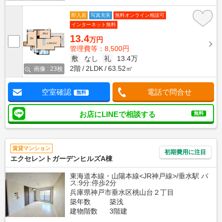
即入居
写真充実
無料オンライン相談可
インターネット無料
13.4
万円
管理費等：8,500円
敷
なし
礼
13.4万
2階
2LDK
63.52㎡
画像 : 23枚
空室確認
電話で問合せ
無料
お店にLINEで相談する
無料
賃貸マンション
初期費用に注目
エクセレントガーデンヒルズA棟
東海道本線・山陽本線<JR神戸線>/垂水駅 バ
ス:9分:停歩2分
兵庫県神戸市垂水区桃山台２丁目
築年数
築浅
建物階数
3階建