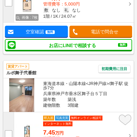
管理費等：5,000円
敷
なし
礼
なし
1階
1K
24.07㎡
画像 : 7枚
空室確認
電話で問合せ
無料
お店にLINEで相談する
無料
賃貸アパート
初期費用に注目
ルポ舞子弐番館
東海道本線・山陽本線<JR神戸線>/舞子駅 徒
歩7分
兵庫県神戸市垂水区舞子台５丁目
築年数
築浅
建物階数
3階建
即入居
写真充実
無料オンライン相談可
インターネット無料
7.45
万円