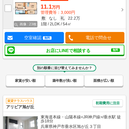
11.1
万円
管理費等：3,000円
敷
なし
礼
22.2万
1階
2LDK
54㎡
画像 : 23枚
空室確認
電話で問合せ
無料
お店にLINEで相談する
無料
別の順番に並び替えてみませんか？
家賃が安い順
築年数が浅い順
面積が広い順
賃貸テラスハウス
初期費用に注目
アリビア旭が丘
東海道本線・山陽本線<JR神戸線>/垂水駅 徒
歩18分
兵庫県神戸市垂水区旭が丘３丁目