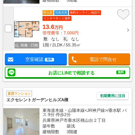
建物階数
3階建
即入居
写真充実
無料オンライン相談可
インターネット無料
13.6
万円
管理費等：7,000円
敷
なし
礼
なし
1階
2LDK
55.35㎡
画像 : 23枚
空室確認
電話で問合せ
無料
お店にLINEで相談する
無料
賃貸マンション
初期費用に注目
エクセレントガーデンヒルズA棟
東海道本線・山陽本線<JR神戸線>/垂水駅 バ
ス:9分:停歩2分
兵庫県神戸市垂水区桃山台２丁目
築年数
築浅
建物階数
3階建