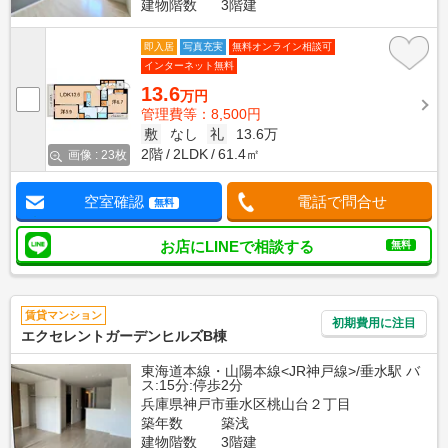
建物階数
3階建
即入居
写真充実
無料オンライン相談可
インターネット無料
13.6
万円
管理費等：8,500円
敷
なし
礼
13.6万
2階
2LDK
61.4㎡
画像 : 23枚
空室確認
電話で問合せ
無料
お店にLINEで相談する
無料
賃貸マンション
初期費用に注目
エクセレントガーデンヒルズB棟
東海道本線・山陽本線<JR神戸線>/垂水駅 バ
ス:15分:停歩2分
兵庫県神戸市垂水区桃山台２丁目
築年数
築浅
建物階数
3階建