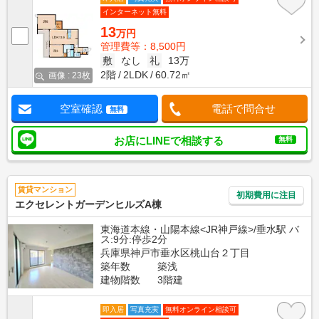
インターネット無料
13
万円
管理費等：8,500円
敷
なし
礼
13万
2階
2LDK
60.72㎡
画像 : 23枚
空室確認
電話で問合せ
無料
お店にLINEで相談する
無料
賃貸マンション
初期費用に注目
エクセレントガーデンヒルズA棟
東海道本線・山陽本線<JR神戸線>/垂水駅 バ
ス:9分:停歩2分
兵庫県神戸市垂水区桃山台２丁目
築年数
築浅
建物階数
3階建
即入居
写真充実
無料オンライン相談可