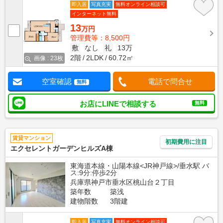
即入居
写真充実
無料オンライン相談可
インターネット無料
13
万円
管理費等：8,500円
敷
なし
礼
13万
2階
2LDK
60.72㎡
画像 : 23枚
空室確認
電話で問合せ
無料
お店にLINEで相談する
無料
賃貸マンション
初期費用に注目
エクセレントガーデンヒルズA棟
東海道本線・山陽本線<JR神戸線>/垂水駅 バ
ス:9分:停歩2分
兵庫県神戸市垂水区桃山台２丁目
築年数
築浅
建物階数
3階建
即入居
写真充実
無料オンライン相談可