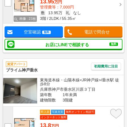
13.95
万円
管理費等：7,000円
敷
13.95万
礼
なし
3階
2LDK
55.35㎡
画像 : 23枚
空室確認
電話で問合せ
無料
お店にLINEで相談する
無料
賃貸アパート
初期費用に注目
プライム神戸垂水
東海道本線・山陽本線<JR神戸線>/垂水駅 徒
歩8分
兵庫県神戸市垂水区川原３丁目
築年数
1年未満
建物階数
3階建
即入居
写真充実
無料オンライン相談可
インターネット無料
13.8
万円