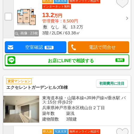
即入居
写真充実
無料オンライン相談可
インターネット無料
13.2
万円
管理費等：8,500円
敷
なし
礼
13.2万
3階
2LDK
63.38㎡
画像 : 23枚
空室確認
電話で問合せ
無料
お店にLINEで相談する
無料
賃貸マンション
初期費用に注目
エクセレントガーデンヒルズB棟
東海道本線・山陽本線<JR神戸線>/垂水駅 バ
ス:15分:停歩2分
兵庫県神戸市垂水区桃山台２丁目
築年数
築浅
建物階数
3階建
即入居
写真充実
無料オンライン相談可