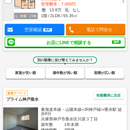
管理費等：7,000円
敷
13.8万
礼
なし
1階
2LDK
55.35㎡
画像 : 23枚
空室確認
電話で問合せ
無料
お店にLINEで相談する
無料
別の順番に並び替えてみませんか？
家賃が安い順
築年数が浅い順
面積が広い順
賃貸アパート
初期費用に注目
プライム神戸垂水
東海道本線・山陽本線<JR神戸線>/垂水駅 徒
歩8分
兵庫県神戸市垂水区川原３丁目
築年数
1年未満