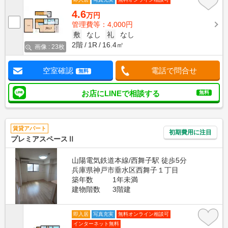
4.6
万円
管理費等：4,000円
敷
なし
礼
なし
2階
1R
16.4㎡
画像 : 23枚
空室確認
電話で問合せ
無料
お店にLINEで相談する
無料
賃貸アパート
初期費用に注目
プレミアスペースⅡ
山陽電気鉄道本線/西舞子駅 徒歩5分
兵庫県神戸市垂水区西舞子１丁目
築年数
1年未満
建物階数
3階建
即入居
写真充実
無料オンライン相談可
インターネット無料