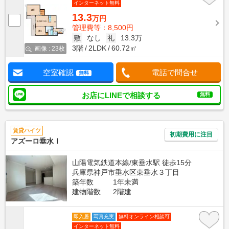
インターネット無料
13.3
万円
管理費等：8,500円
敷
なし
礼
13.3万
3階
2LDK
60.72㎡
画像 : 23枚
空室確認
電話で問合せ
無料
お店にLINEで相談する
無料
賃貸ハイツ
初期費用に注目
アズーロ垂水Ⅰ
山陽電気鉄道本線/東垂水駅 徒歩15分
兵庫県神戸市垂水区東垂水３丁目
築年数
1年未満
建物階数
2階建
即入居
写真充実
無料オンライン相談可
インターネット無料