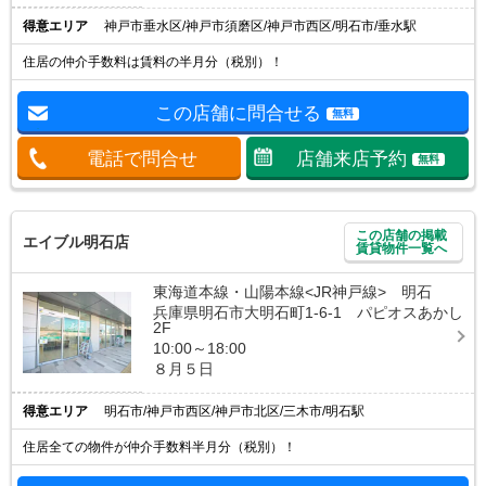
得意エリア
神戸市垂水区/神戸市須磨区/神戸市西区/明石市/垂水駅
住居の仲介手数料は賃料の半月分（税別）！
この店舗に問合せる
無料
電話で問合せ
店舗来店予約
無料
この店舗の掲載
エイブル明石店
賃貸物件一覧へ
東海道本線・山陽本線<JR神戸線> 明石
兵庫県明石市大明石町1-6-1 パピオスあかし
2F
10:00～18:00
８月５日
得意エリア
明石市/神戸市西区/神戸市北区/三木市/明石駅
住居全ての物件が仲介手数料半月分（税別）！