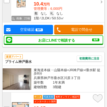
10.4
万円
管理費等：6,000円
敷
なし
礼
なし
1階
2LDK
50.53㎡
画像 : 23枚
空室確認
電話で問合せ
無料
お店にLINEで相談する
無料
賃貸アパート
初期費用に注目
プライム神戸垂水
東海道本線・山陽本線<JR神戸線>/垂水駅 徒
歩8分
兵庫県神戸市垂水区川原３丁目
築年数
1年未満
建物階数
3階建
即入居
写真充実
無料オンライン相談可
インターネット無料