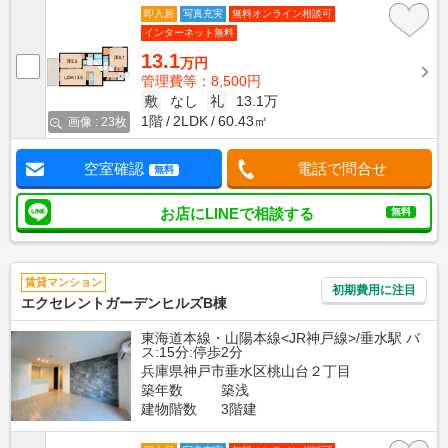
即入居
写真充実
無料オンライン相談可
インターネット無料
13.1
万円
管理費等：8,500円
敷
なし
礼
13.1万
1階
2LDK
60.43㎡
画像 : 23枚
空室確認
電話で問合せ
無料
お店にLINEで相談する
無料
賃貸マンション
初期費用に注目
エクセレントガーデンヒルズB棟
東海道本線・山陽本線<JR神戸線>/垂水駅 バ
ス:15分:停歩2分
兵庫県神戸市垂水区桃山台２丁目
築年数
築浅
建物階数
3階建