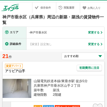
保存条件
閲覧履歴
お気に入り
神戸市垂水区（兵庫県）周辺の新築・築浅の賃貸物件一
覧
エリア
-
神戸市垂水区
変更する
詳細条件
【家賃】設定無し
変更する
21
件
賃貸アパート
初期費用に注目
アリビア山手
山陽電気鉄道本線/東垂水駅 徒歩5分
兵庫県神戸市垂水区山手２丁目
築年数
築浅
建物階数
2階建
即入居
写真充実
無料オンライン相談可