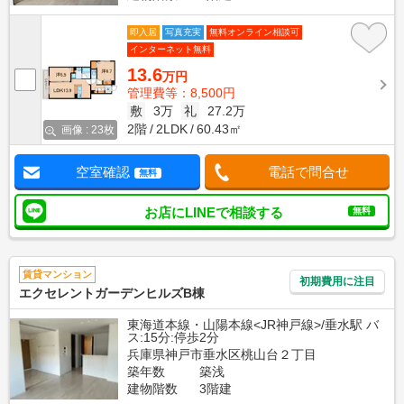
即入居
写真充実
無料オンライン相談可
インターネット無料
13.6
万円
管理費等：8,500円
敷
3万
礼
27.2万
2階
2LDK
60.43㎡
画像 : 23枚
空室確認
電話で問合せ
無料
お店にLINEで相談する
無料
賃貸マンション
初期費用に注目
エクセレントガーデンヒルズB棟
東海道本線・山陽本線<JR神戸線>/垂水駅 バ
ス:15分:停歩2分
兵庫県神戸市垂水区桃山台２丁目
築年数
築浅
建物階数
3階建