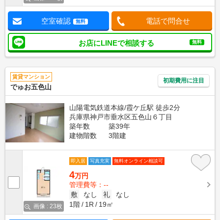
空室確認
電話で問合せ
無料
お店にLINEで相談する
無料
賃貸マンション
初期費用に注目
でゅお五色山
山陽電気鉄道本線/霞ケ丘駅 徒歩2分
兵庫県神戸市垂水区五色山６丁目
築年数
築39年
建物階数
3階建
即入居
写真充実
無料オンライン相談可
4
万円
管理費等：--
敷
なし
礼
なし
1階
1R
19㎡
画像 : 23枚