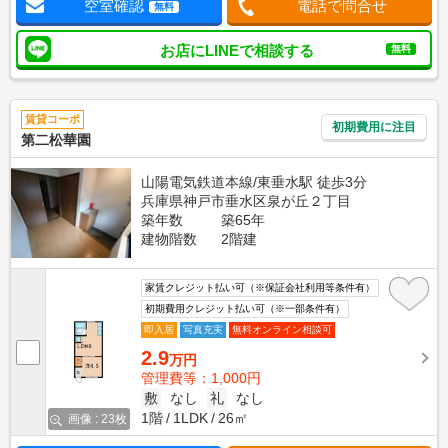
空室確認
電話で問合せ
無料
お店にLINEで相談する
無料
賃貸コーポ
初期費用に注目
第二松華園
山陽電気鉄道本線/東垂水駅 徒歩3分
兵庫県神戸市垂水区泉が丘２丁目
築年数
築65年
建物階数
2階建
家賃クレジット払い可（※保証会社利用等条件有）
初期費用クレジット払い可（※一部条件有）
即入居
写真充実
無料オンライン相談可
2.9
万円
管理費等：1,000円
敷
なし
礼
なし
1階
1LDK
26㎡
画像 : 23枚