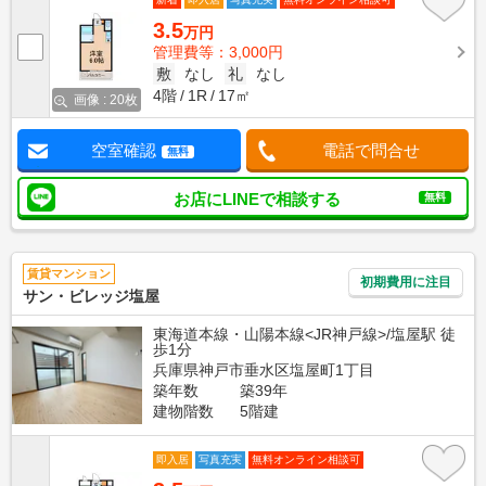
3.5
万円
管理費等：3,000円
敷
なし
礼
なし
4階
1R
17㎡
画像 : 20枚
空室確認
電話で問合せ
無料
お店にLINEで相談する
無料
賃貸マンション
初期費用に注目
サン・ビレッジ塩屋
東海道本線・山陽本線<JR神戸線>/塩屋駅 徒
歩1分
兵庫県神戸市垂水区塩屋町1丁目
築年数
築39年
建物階数
5階建
即入居
写真充実
無料オンライン相談可