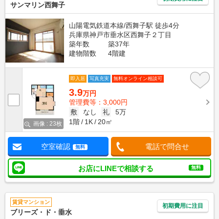
サンマリン西舞子
山陽電気鉄道本線/西舞子駅 徒歩4分
兵庫県神戸市垂水区西舞子２丁目
築年数
築37年
建物階数
4階建
即入居
写真充実
無料オンライン相談可
3.9
万円
管理費等：3,000円
敷
なし
礼
5万
1階
1K
20㎡
画像 : 23枚
空室確認
電話で問合せ
無料
お店にLINEで相談する
無料
賃貸マンション
初期費用に注目
ブリーズ・ド・垂水