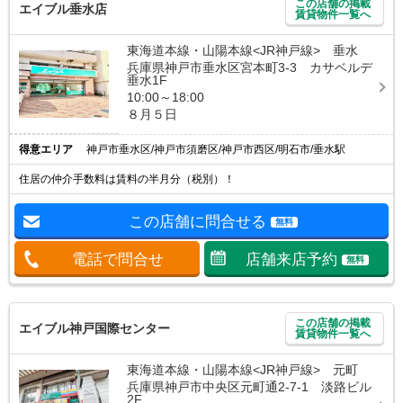
この店舗の掲載
エイブル垂水店
賃貸物件一覧へ
東海道本線・山陽本線<JR神戸線> 垂水
兵庫県神戸市垂水区宮本町3-3 カサベルデ
垂水1F
10:00～18:00
８月５日
得意エリア
神戸市垂水区/神戸市須磨区/神戸市西区/明石市/垂水駅
住居の仲介手数料は賃料の半月分（税別）！
この店舗に問合せる
無料
電話で問合せ
店舗来店予約
無料
この店舗の掲載
エイブル神戸国際センター
賃貸物件一覧へ
東海道本線・山陽本線<JR神戸線> 元町
兵庫県神戸市中央区元町通2-7-1 淡路ビル
2F