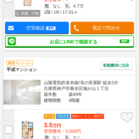
敷
なし
礼
4.7万
1階
1R
17.01㎡
画像 : 20枚
空室確認
電話で問合せ
無料
お店にLINEで相談する
無料
賃貸マンション
初期費用に注目
平成マンション
山陽電気鉄道本線/滝の茶屋駅 徒歩2分
兵庫県神戸市垂水区城が山１丁目
築年数
築49年
建物階数
4階建
即入居
写真充実
無料オンライン相談可
3.5
万円
管理費等：5,000円
敷
なし
礼
なし