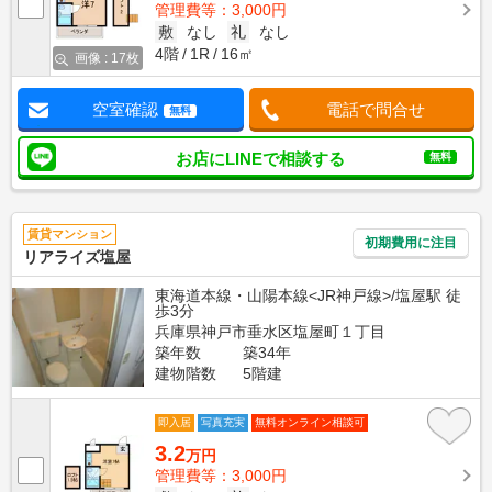
管理費等：3,000円
敷
なし
礼
なし
4階
1R
16㎡
画像 : 17枚
空室確認
電話で問合せ
無料
お店にLINEで相談する
無料
賃貸マンション
初期費用に注目
リアライズ塩屋
東海道本線・山陽本線<JR神戸線>/塩屋駅 徒
歩3分
兵庫県神戸市垂水区塩屋町１丁目
築年数
築34年
建物階数
5階建
即入居
写真充実
無料オンライン相談可
3.2
万円
管理費等：3,000円