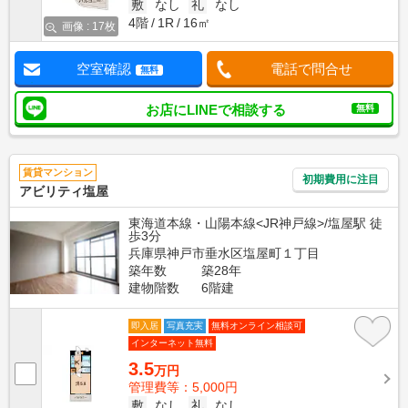
敷
なし
礼
なし
4階
1R
16㎡
画像 : 17枚
空室確認
電話で問合せ
無料
お店にLINEで相談する
無料
賃貸マンション
初期費用に注目
アビリティ塩屋
東海道本線・山陽本線<JR神戸線>/塩屋駅 徒
歩3分
兵庫県神戸市垂水区塩屋町１丁目
築年数
築28年
建物階数
6階建
即入居
写真充実
無料オンライン相談可
インターネット無料
3.5
万円
管理費等：5,000円
敷
なし
礼
なし