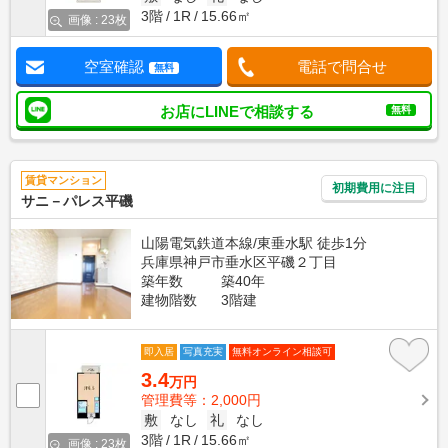
3階
1R
15.66㎡
画像 : 23枚
空室確認
電話で問合せ
無料
お店にLINEで相談する
無料
賃貸マンション
初期費用に注目
サニ－パレス平磯
山陽電気鉄道本線/東垂水駅 徒歩1分
兵庫県神戸市垂水区平磯２丁目
築年数
築40年
建物階数
3階建
即入居
写真充実
無料オンライン相談可
3.4
万円
管理費等：2,000円
敷
なし
礼
なし
3階
1R
15.66㎡
画像 : 23枚