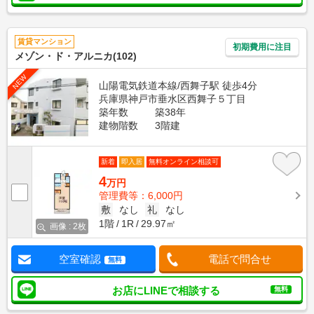
賃貸マンション
初期費用に注目
メゾン・ド・アルニカ(102)
NEW
山陽電気鉄道本線/西舞子駅 徒歩4分
兵庫県神戸市垂水区西舞子５丁目
築年数
築38年
建物階数
3階建
新着
即入居
無料オンライン相談可
4
万円
管理費等：6,000円
敷
なし
礼
なし
1階
1R
29.97㎡
画像 : 2枚
空室確認
電話で問合せ
無料
お店にLINEで相談する
無料