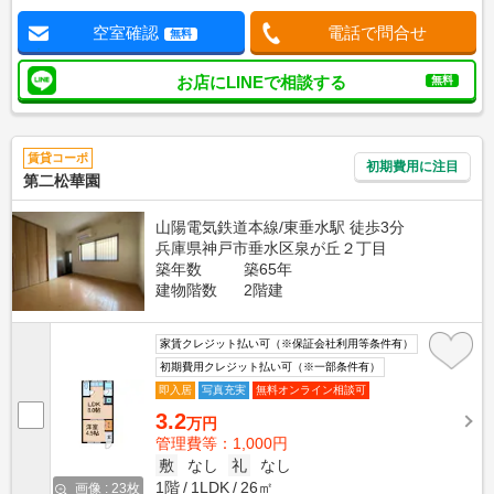
空室確認
電話で問合せ
無料
お店にLINEで相談する
無料
賃貸コーポ
初期費用に注目
第二松華園
山陽電気鉄道本線/東垂水駅 徒歩3分
兵庫県神戸市垂水区泉が丘２丁目
築年数
築65年
建物階数
2階建
家賃クレジット払い可（※保証会社利用等条件有）
初期費用クレジット払い可（※一部条件有）
即入居
写真充実
無料オンライン相談可
3.2
万円
管理費等：1,000円
敷
なし
礼
なし
1階
1LDK
26㎡
画像 : 23枚