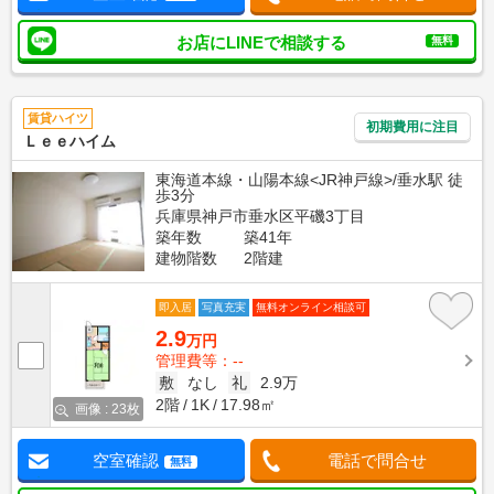
お店にLINEで相談する
無料
賃貸ハイツ
初期費用に注目
Ｌｅｅハイム
東海道本線・山陽本線<JR神戸線>/垂水駅 徒
歩3分
兵庫県神戸市垂水区平磯3丁目
築年数
築41年
建物階数
2階建
即入居
写真充実
無料オンライン相談可
2.9
万円
管理費等：--
敷
なし
礼
2.9万
2階
1K
17.98㎡
画像 : 23枚
空室確認
電話で問合せ
無料