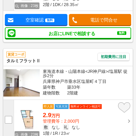
2階
1DK
28.35㎡
画像 : 23枚
空室確認
電話で問合せ
無料
お店にLINEで相談する
無料
賃貸コーポ
初期費用に注目
タルミフラットⅡ
東海道本線・山陽本線<JR神戸線>/塩屋駅 徒
歩2分
兵庫県神戸市垂水区塩屋町４丁目
築年数
築33年
建物階数
2階建
即入居
写真充実
無料オンライン相談可
2.9
万円
管理費等：2,000円
敷
なし
礼
なし
1階
1R
23㎡
画像 : 23枚