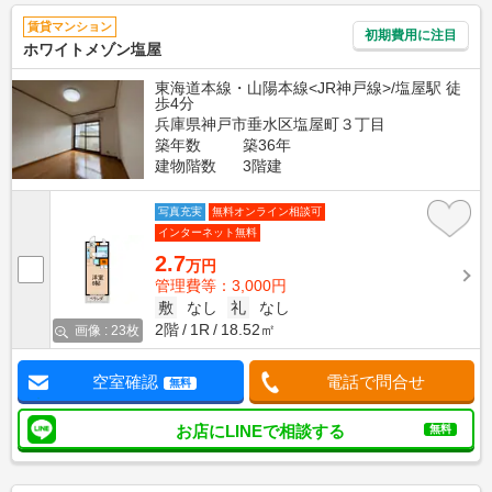
賃貸マンション
初期費用に注目
ホワイトメゾン塩屋
東海道本線・山陽本線<JR神戸線>/塩屋駅 徒
歩4分
兵庫県神戸市垂水区塩屋町３丁目
築年数
築36年
建物階数
3階建
写真充実
無料オンライン相談可
インターネット無料
2.7
万円
管理費等：3,000円
敷
なし
礼
なし
2階
1R
18.52㎡
画像 : 23枚
空室確認
電話で問合せ
無料
お店にLINEで相談する
無料