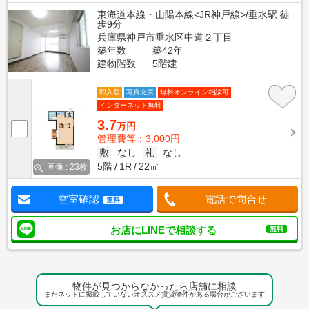
東海道本線・山陽本線<JR神戸線>/垂水駅 徒
歩9分
兵庫県神戸市垂水区中道２丁目
築年数
築42年
建物階数
5階建
即入居
写真充実
無料オンライン相談可
インターネット無料
3.7
万円
管理費等：3,000円
敷
なし
礼
なし
5階
1R
22㎡
画像 : 23枚
空室確認
電話で問合せ
無料
お店にLINEで相談する
無料
物件が見つからなかったら店舗に相談
まだネットに掲載していないオススメ賃貸物件がある場合がございます