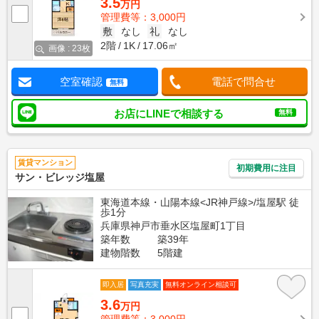
3.5
万円
管理費等：3,000円
敷
なし
礼
なし
2階
1K
17.06㎡
画像 : 23枚
空室確認
電話で問合せ
無料
お店にLINEで相談する
無料
賃貸マンション
初期費用に注目
サン・ビレッジ塩屋
東海道本線・山陽本線<JR神戸線>/塩屋駅 徒
歩1分
兵庫県神戸市垂水区塩屋町1丁目
築年数
築39年
建物階数
5階建
即入居
写真充実
無料オンライン相談可
3.6
万円