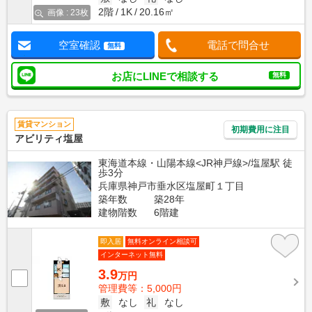
2階
1K
20.16㎡
画像 : 23枚
空室確認
電話で問合せ
無料
お店にLINEで相談する
無料
賃貸マンション
初期費用に注目
アビリティ塩屋
東海道本線・山陽本線<JR神戸線>/塩屋駅 徒
歩3分
兵庫県神戸市垂水区塩屋町１丁目
築年数
築28年
建物階数
6階建
即入居
無料オンライン相談可
インターネット無料
3.9
万円
管理費等：5,000円
敷
なし
礼
なし