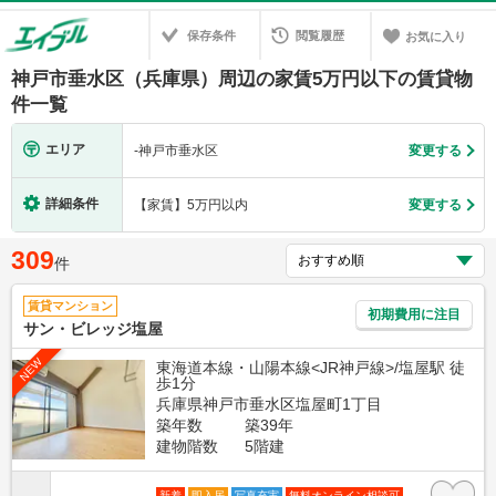
保存条件
閲覧履歴
お気に入り
神戸市垂水区（兵庫県）周辺の家賃5万円以下の賃貸物
件一覧
エリア
-
神戸市垂水区
変更する
詳細条件
【家賃】5万円以内
変更する
309
件
賃貸マンション
初期費用に注目
サン・ビレッジ塩屋
NEW
東海道本線・山陽本線<JR神戸線>/塩屋駅 徒
歩1分
兵庫県神戸市垂水区塩屋町1丁目
築年数
築39年
建物階数
5階建
新着
即入居
写真充実
無料オンライン相談可