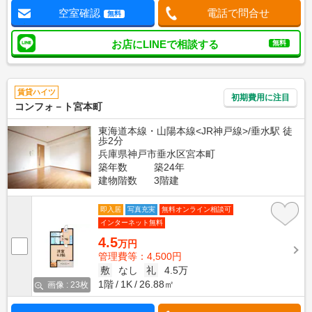
空室確認
電話で問合せ
無料
お店にLINEで相談する
無料
賃貸ハイツ
初期費用に注目
コンフォ－ト宮本町
東海道本線・山陽本線<JR神戸線>/垂水駅 徒
歩2分
兵庫県神戸市垂水区宮本町
築年数
築24年
建物階数
3階建
即入居
写真充実
無料オンライン相談可
インターネット無料
4.5
万円
管理費等：4,500円
敷
なし
礼
4.5万
1階
1K
26.88㎡
画像 : 23枚