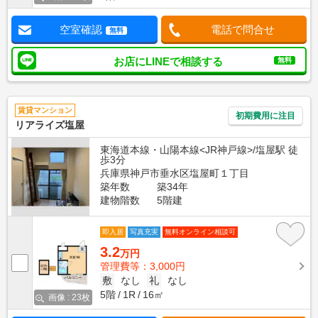
空室確認
電話で問合せ
無料
お店にLINEで相談する
無料
賃貸マンション
初期費用に注目
リアライズ塩屋
東海道本線・山陽本線<JR神戸線>/塩屋駅 徒
歩3分
兵庫県神戸市垂水区塩屋町１丁目
築年数
築34年
建物階数
5階建
即入居
写真充実
無料オンライン相談可
3.2
万円
管理費等：3,000円
敷
なし
礼
なし
5階
1R
16㎡
画像 : 23枚