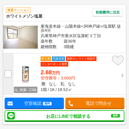
賃貸マンション
初期費用に注目
ホワイトメゾン塩屋
東海道本線・山陽本線<JR神戸線>/塩屋駅 徒
歩4分
兵庫県神戸市垂水区塩屋町３丁目
築年数
築36年
建物階数
3階建
即入居
写真充実
無料オンライン相談可
インターネット無料
2.68
万円
管理費等：3,000円
敷
なし
礼
なし
1階
1K
18.52㎡
画像 : 23枚
空室確認
電話で問合せ
無料
お店にLINEで相談する
無料