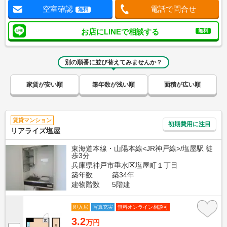
空室確認
電話で問合せ
無料
お店にLINEで相談する
無料
別の順番に並び替えてみませんか？
家賃が安い順
築年数が浅い順
面積が広い順
賃貸マンション
初期費用に注目
リアライズ塩屋
東海道本線・山陽本線<JR神戸線>/塩屋駅 徒
歩3分
兵庫県神戸市垂水区塩屋町１丁目
築年数
築34年
建物階数
5階建
即入居
写真充実
無料オンライン相談可
3.2
万円