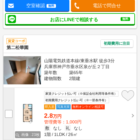
空室確認
電話で問合せ
無料
お店にLINEで相談する
無料
賃貸コーポ
初期費用に注目
第二松華園
山陽電気鉄道本線/東垂水駅 徒歩3分
兵庫県神戸市垂水区泉が丘２丁目
築年数
築65年
建物階数
2階建
家賃クレジット払い可（※保証会社利用等条件有）
初期費用クレジット払い可（※一部条件有）
即入居
写真充実
無料オンライン相談可
2.8
万円
管理費等：1,000円
敷
なし
礼
なし
1階
1LDK
26㎡
画像 : 23枚