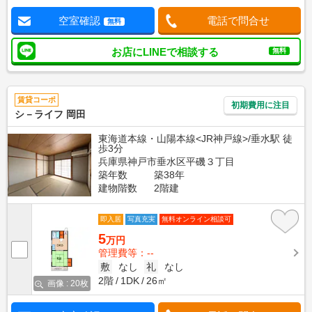
空室確認
電話で問合せ
無料
お店にLINEで相談する
無料
賃貸コーポ
初期費用に注目
シ－ライフ 岡田
東海道本線・山陽本線<JR神戸線>/垂水駅 徒
歩3分
兵庫県神戸市垂水区平磯３丁目
築年数
築38年
建物階数
2階建
即入居
写真充実
無料オンライン相談可
5
万円
管理費等：--
敷
なし
礼
なし
2階
1DK
26㎡
画像 : 20枚