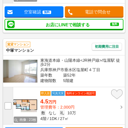
空室確認
電話で問合せ
無料
お店にLINEで相談する
無料
賃貸マンション
初期費用に注目
中塚マンション
東海道本線・山陽本線<JR神戸線>/塩屋駅 徒
歩2分
兵庫県神戸市垂水区塩屋町４丁目
築年数
築52年
建物階数
5階建
即入居
写真充実
無料オンライン相談可
4.5
万円
管理費等：2,000円
敷
なし
礼
10万
4階
1DK
27㎡
画像 : 23枚