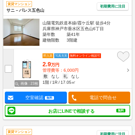
賃貸マンション
初期費用に注目
サニ－パレス五色山
山陽電気鉄道本線/霞ケ丘駅 徒歩4分
兵庫県神戸市垂水区五色山6丁目
築年数
築41年
建物階数
3階建
即入居
写真充実
無料オンライン相談可
2.9
万円
管理費等：6,000円
敷
なし
礼
なし
1階
1R
17.05㎡
画像 : 23枚
空室確認
電話で問合せ
無料
お店にLINEで相談する
無料
賃貸マンション
初期費用に注目