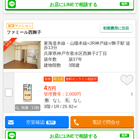
お店にLINEで相談する
無料
賃貸マンション
初期費用に注目
ファミール西舞子
NEW
東海道本線・山陽本線<JR神戸線>/舞子駅 徒
歩13分
兵庫県神戸市垂水区西舞子2丁目
築年数
築37年
建物階数
3階建
新着
即入居
無料オンライン相談可
4
万円
管理費等：2,000円
敷
なし
礼
なし
3階
1R
25.92㎡
画像 : 13枚
空室確認
電話で問合せ
無料
お店にLINEで相談する
無料