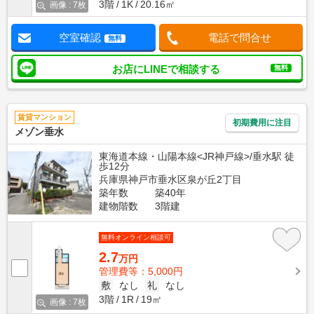
3階
1K
20.16㎡
画像 : 7枚
空室確認
電話で問合せ
無料
お店にLINEで相談する
無料
賃貸マンション
初期費用に注目
メゾン垂水
東海道本線・山陽本線<JR神戸線>/垂水駅 徒
歩12分
兵庫県神戸市垂水区泉が丘2丁目
築年数
築40年
建物階数
3階建
無料オンライン相談可
2.7
万円
管理費等：5,000円
敷
なし
礼
なし
3階
1R
19㎡
画像 : 7枚