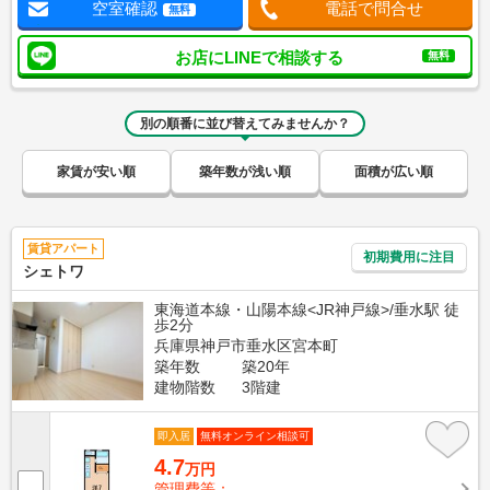
空室確認
電話で問合せ
無料
お店にLINEで相談する
無料
別の順番に並び替えてみませんか？
家賃が安い順
築年数が浅い順
面積が広い順
賃貸アパート
初期費用に注目
シェトワ
東海道本線・山陽本線<JR神戸線>/垂水駅 徒
歩2分
兵庫県神戸市垂水区宮本町
築年数
築20年
建物階数
3階建
即入居
無料オンライン相談可
4.7
万円
管理費等：--