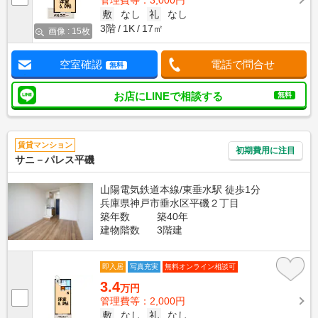
管理費等：3,000円
敷
なし
礼
なし
3階
1K
17㎡
画像 : 15枚
空室確認
電話で問合せ
無料
お店にLINEで相談する
無料
賃貸マンション
初期費用に注目
サニ－パレス平磯
山陽電気鉄道本線/東垂水駅 徒歩1分
兵庫県神戸市垂水区平磯２丁目
築年数
築40年
建物階数
3階建
即入居
写真充実
無料オンライン相談可
3.4
万円
管理費等：2,000円
敷
なし
礼
なし