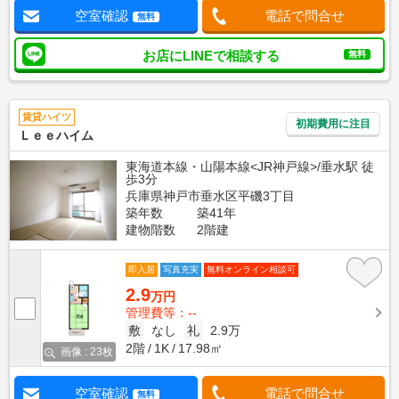
空室確認
電話で問合せ
無料
お店にLINEで相談する
無料
賃貸ハイツ
初期費用に注目
Ｌｅｅハイム
東海道本線・山陽本線<JR神戸線>/垂水駅 徒
歩3分
兵庫県神戸市垂水区平磯3丁目
築年数
築41年
建物階数
2階建
即入居
写真充実
無料オンライン相談可
2.9
万円
管理費等：--
敷
なし
礼
2.9万
2階
1K
17.98㎡
画像 : 23枚
空室確認
電話で問合せ
無料