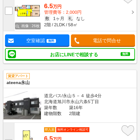
6.5
万円
管理費等：2,000円
敷
1ヶ月
礼
なし
2階
2LDK
58㎡
画像 : 26枚
空室確認
電話で問合せ
無料
お店にLINEで相談する
無料
賃貸アパート
ateena永山
道北バス/永山５－４ 徒歩4分
北海道旭川市永山六条5丁目
築年数
築16年
建物階数
2階建
即入居
無料オンライン相談可
6.5
万円