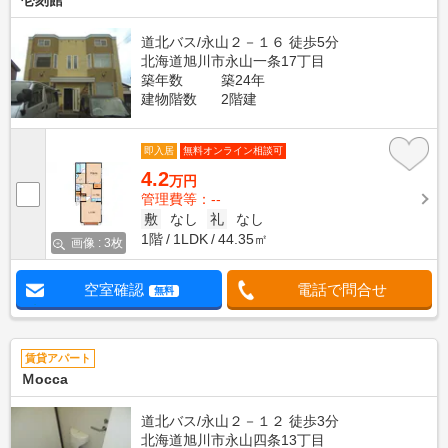
壱刻館
道北バス/永山２－１６ 徒歩5分
北海道旭川市永山一条17丁目
築年数
築24年
建物階数
2階建
即入居
無料オンライン相談可
4.2
万円
管理費等：--
敷
なし
礼
なし
1階
1LDK
44.35㎡
画像 : 3枚
空室確認
電話で問合せ
無料
賃貸アパート
Ｍocca
道北バス/永山２－１２ 徒歩3分
北海道旭川市永山四条13丁目