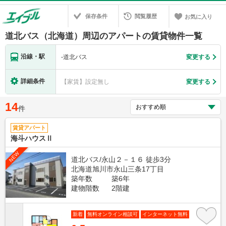
保存条件
閲覧履歴
お気に入り
道北バス（北海道）周辺のアパートの賃貸物件一覧
沿線・駅
-
道北バス
変更する
詳細条件
【家賃】設定無し
変更する
14
件
賃貸アパート
海斗ハウスⅡ
NEW
道北バス/永山２－１６ 徒歩3分
北海道旭川市永山三条17丁目
築年数
築6年
建物階数
2階建
新着
無料オンライン相談可
インターネット無料