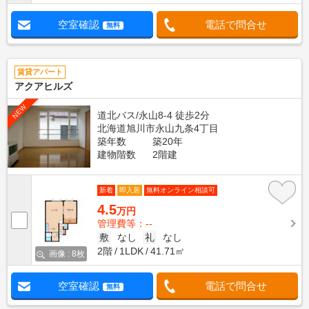
空室確認
電話で問合せ
無料
賃貸アパート
アクアヒルズ
NEW
道北バス/永山8-4 徒歩2分
北海道旭川市永山九条4丁目
築年数
築20年
建物階数
2階建
新着
即入居
無料オンライン相談可
4.5
万円
管理費等：--
敷
なし
礼
なし
2階
1LDK
41.71㎡
画像 : 8枚
空室確認
電話で問合せ
無料