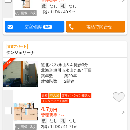
管理費等：--
敷
なし
礼
なし
1階
1LDK
40.9㎡
画像 : 2枚
空室確認
電話で問合せ
無料
賃貸アパート
タンジェリーナ
NEW
道北バス/永山8-4 徒歩3分
北海道旭川市永山九条4丁目
築年数
築20年
建物階数
2階建
新着
即入居
無料オンライン相談可
インターネット無料
4.7
万円
管理費等：--
敷
なし
礼
なし
2階
1LDK
41.71㎡
画像 : 3枚