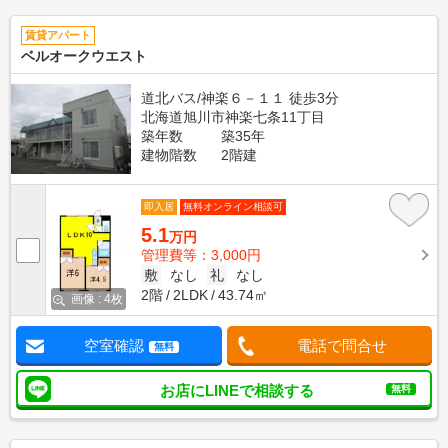
賃貸アパート
ベルオークウエスト
道北バス/神楽６－１１ 徒歩3分
北海道旭川市神楽七条11丁目
築年数
築35年
建物階数
2階建
即入居
無料オンライン相談可
5.1
万円
管理費等：3,000円
敷
なし
礼
なし
2階
2LDK
43.74㎡
画像 : 4枚
空室確認
電話で問合せ
無料
お店にLINEで相談する
無料