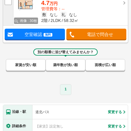
4.7
万円
管理費等：--
敷
なし
礼
なし
2階
2LDK
58.32㎡
画像 : 30枚
空室確認
電話で問合せ
無料
別の順番に並び替えてみませんか？
家賃が安い順
築年数が浅い順
面積が広い順
1
沿線・駅
道北バス
変更する
詳細条件
【家賃】設定無し
変更する