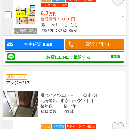
インターネット無料
6.7
万円
管理費等：3,000円
敷
1ヶ月
礼
なし
2階
2LDK
52.65㎡
画像 : 22枚
空室確認
電話で問合せ
無料
お店にLINEで相談する
無料
賃貸アパート
アンジェ317
道北バス/永山２－１６ 徒歩2分
北海道旭川市永山三条17丁目
築年数
築12年
建物階数
2階建
即入居
写真充実
無料オンライン相談可