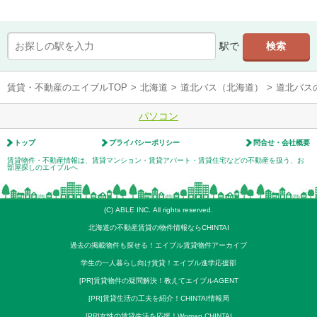
駅で
賃貸・不動産のエイブルTOP
>
北海道
>
道北バス（北海道）
>
道北バス
パソコン
トップ
プライバシーポリシー
問合せ・会社概要
賃貸物件・不動産情報は、賃貸マンション・賃貸アパート・賃貸住宅などの不動産を扱う、お
部屋探しのエイブルへ
(C) ABLE INC. All rights reserved.
北海道の不動産賃貸の物件情報ならCHINTAI
過去の掲載物件も探せる！エイブル賃貸物件アーカイブ
学生の一人暮らし向け賃貸！エイブル進学応援部
[PR]賃貸物件の疑問解決！教えてエイブルAGENT
[PR]賃貸生活の工夫を紹介！CHINTAI情報局
[PR]女性の賃貸生活を応援！Woman.CHINTAI