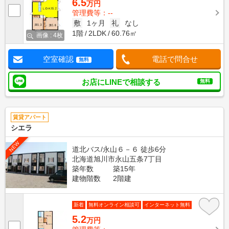
6.5
万円
管理費等：--
敷
1ヶ月
礼
なし
1階
2LDK
60.76㎡
画像 : 4枚
空室確認
電話で問合せ
無料
お店にLINEで相談する
無料
賃貸アパート
シエラ
NEW
道北バス/永山６－６ 徒歩6分
北海道旭川市永山五条7丁目
築年数
築15年
建物階数
2階建
新着
無料オンライン相談可
インターネット無料
5.2
万円