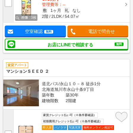
管理費等：--
敷
1ヶ月
礼
なし
2階
2LDK
54.07㎡
画像 : 3枚
空室確認
電話で問合せ
無料
お店にLINEで相談する
無料
賃貸アパート
マンションＳＥＥＤ ２
道北バス/永山１０－８ 徒歩1分
北海道旭川市永山十条9丁目
築年数
築30年
建物階数
2階建
家賃クレジット払い可（※条件要確認）
初期費用クレジット払い可（※条件要確認）
即入居
パノラマ
写真充実
無料オンライン相談可