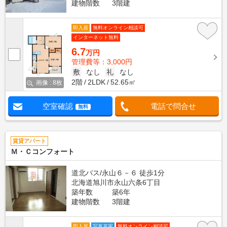
建物階数
3階建
即入居
無料オンライン相談可
インターネット無料
6.7
万円
管理費等：3,000円
敷
なし
礼
なし
2階
2LDK
52.65㎡
画像 : 8枚
空室確認
電話で問合せ
無料
賃貸アパート
Ｍ・Ｃコンフォート
道北バス/永山６－６ 徒歩1分
北海道旭川市永山六条6丁目
築年数
築6年
建物階数
3階建
即入居
写真充実
無料オンライン相談可