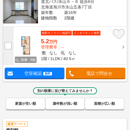
道北バス/永山６－６ 徒歩6分
北海道旭川市永山五条7丁目
築年数
築16年
建物階数
2階建
無料オンライン相談可
インターネット無料
5.2
万円
管理費等：--
敷
なし
礼
なし
1階
1LDK
40.5㎡
画像 : 9枚
空室確認
電話で問合せ
無料
別の順番に並び替えてみませんか？
家賃が安い順
築年数が浅い順
面積が広い順
賃貸アパート