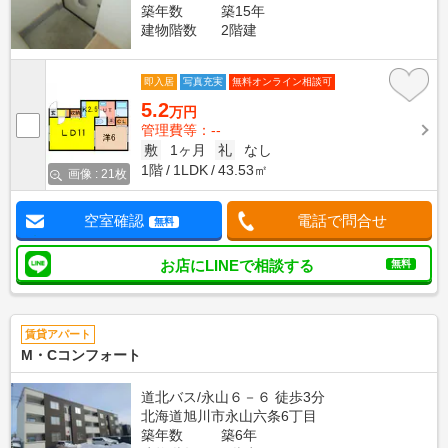
築年数
築15年
建物階数
2階建
即入居
写真充実
無料オンライン相談可
5.2
万円
管理費等：--
敷
1ヶ月
礼
なし
1階
1LDK
43.53㎡
画像 : 21枚
空室確認
電話で問合せ
無料
お店にLINEで相談する
無料
賃貸アパート
M・Cコンフォート
道北バス/永山６－６ 徒歩3分
北海道旭川市永山六条6丁目
築年数
築6年