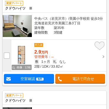
賃貸アパート
クドウハイツ Ⅲ
中央バス（岩見沢市）/美園小学校前 徒歩3分
北海道岩見沢市美園三条3丁目
築年数
築35年
建物階数
3階建
即入居
2.9
万円
管理費等：--
敷
1ヶ月
礼
なし
2階
1DK
33.82㎡
画像 : 12枚
空室確認
電話で問合せ
無料
賃貸アパート
クドウハイツ Ⅲ