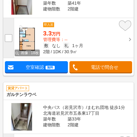
築年数
築41年
建物階数
2階建
即入居
3.3
万円
管理費等：--
敷
なし
礼
1ヶ月
2階
1DK
30.9㎡
画像 : 18枚
空室確認
電話で問合せ
無料
賃貸アパート
ガルテンラウベ
中央バス（岩見沢市）/まむれ団地 徒歩1分
北海道岩見沢市五条東17丁目
築年数
築33年
建物階数
2階建