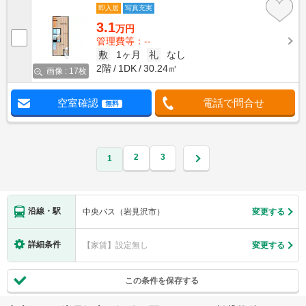
即入居
写真充実
3.1
万円
管理費等：--
敷
1ヶ月
礼
なし
2階
1DK
30.24㎡
画像 : 17枚
空室確認
電話で問合せ
無料
2
3
1
沿線・駅
中央バス（岩見沢市）
変更する
詳細条件
【家賃】設定無し
変更する
この条件を保存する