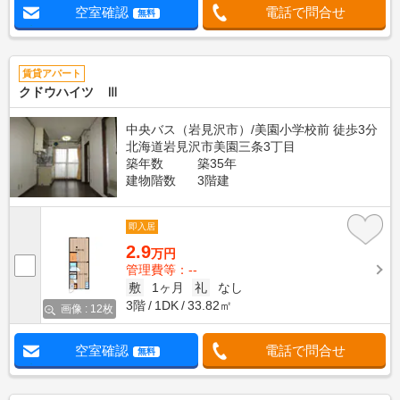
空室確認
電話で問合せ
無料
賃貸アパート
クドウハイツ Ⅲ
中央バス（岩見沢市）/美園小学校前 徒歩3分
北海道岩見沢市美園三条3丁目
築年数
築35年
建物階数
3階建
即入居
2.9
万円
管理費等：--
敷
1ヶ月
礼
なし
3階
1DK
33.82㎡
画像 : 12枚
空室確認
電話で問合せ
無料