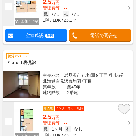
2.5
万円
管理費等：--
敷
なし
礼
なし
1階
1DK
23.1㎡
画像 : 14枚
空室確認
電話で問合せ
無料
賃貸アパート
Ｆｅｅｌ岩見沢
中央バス（岩見沢市）/駒園８丁目 徒歩6分
北海道岩見沢市駒園7丁目
築年数
築45年
建物階数
2階建
即入居
インターネット無料
2.5
万円
管理費等：--
敷
1ヶ月
礼
なし
1階
1DK
23.1㎡