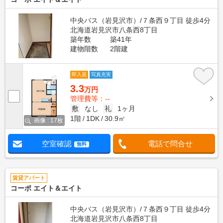
中央バス（岩見沢市）/７条西９丁目 徒歩4分
北海道岩見沢市八条西8丁目
築年数
築41年
建物階数
2階建
即入居
写真充実
3.3
万円
管理費等：--
敷
なし
礼
1ヶ月
1階
1DK
30.9㎡
画像 : 17枚
空室確認
電話で問合せ
無料
賃貸アパート
コーポ エイト＆エイト
中央バス（岩見沢市）/７条西９丁目 徒歩4分
北海道岩見沢市八条西8丁目