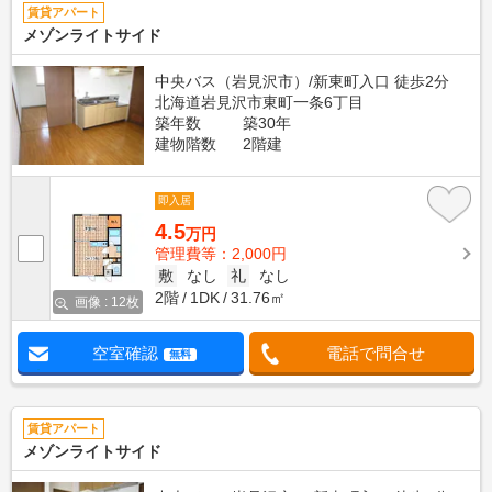
賃貸アパート
メゾンライトサイド
中央バス（岩見沢市）/新東町入口 徒歩2分
北海道岩見沢市東町一条6丁目
築年数
築30年
建物階数
2階建
即入居
4.5
万円
管理費等：2,000円
敷
なし
礼
なし
2階
1DK
31.76㎡
画像 : 12枚
空室確認
電話で問合せ
無料
賃貸アパート
メゾンライトサイド