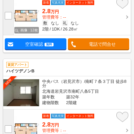
新着
写真充実
インターネット無料
2.8
万円
管理費等：--
敷
なし
礼
なし
2階
1DK
26.28㎡
画像 : 12枚
空室確認
電話で問合せ
無料
賃貸アパート
ハイツデノンB
NEW
中央バス（岩見沢市）/南町７条３丁目 徒歩8
分
北海道岩見沢市南町八条5丁目
築年数
築32年
建物階数
2階建
新着
写真充実
インターネット無料
2.8
万円
管理費等：--