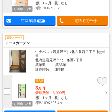
敷
1ヶ月
礼
なし
1階
1DK
33㎡
画像 : 12枚
空室確認
電話で問合せ
無料
賃貸アパート
アースガーデン
中央バス（岩見沢市）/北３条西７丁目 徒歩1
分
北海道岩見沢市北二条西7丁目
築年数
築35年
建物階数
3階建
即入居
3
万円
管理費等：3,000円
敷
1ヶ月
礼
なし
2階
1DK
26.4㎡
画像 : 14枚