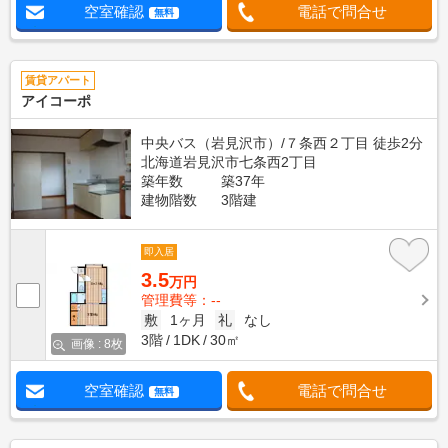
空室確認
電話で問合せ
無料
賃貸アパート
アイコーポ
中央バス（岩見沢市）/７条西２丁目 徒歩2分
北海道岩見沢市七条西2丁目
築年数
築37年
建物階数
3階建
即入居
3.5
万円
管理費等：--
敷
1ヶ月
礼
なし
3階
1DK
30㎡
画像 : 8枚
空室確認
電話で問合せ
無料