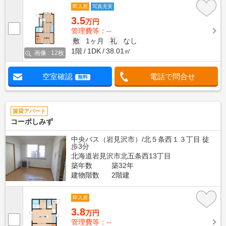
即入居
写真充実
3.5
万円
管理費等：--
敷
1ヶ月
礼
なし
1階
1DK
38.01㎡
画像 : 12枚
空室確認
電話で問合せ
無料
賃貸アパート
コーポしみず
中央バス（岩見沢市）/北５条西１３丁目 徒
歩3分
北海道岩見沢市北五条西13丁目
築年数
築32年
建物階数
2階建
即入居
3.8
万円
管理費等：--