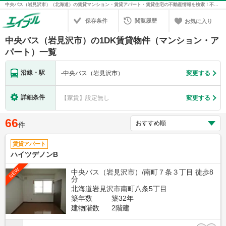
中央バス（岩見沢市）（北海道）の賃貸マンション・賃貸アパート・賃貸住宅の不動産情報を検索！不動産賃貸の物件探しは、お部屋探しのエイブル
保存条件
閲覧履歴
お気に入り
中央バス（岩見沢市）の1DK賃貸物件（マンション・ア
パート）一覧
沿線・駅
-
中央バス（岩見沢市）
変更する
詳細条件
【家賃】設定無し
変更する
66
件
賃貸アパート
ハイツデノンB
NEW
中央バス（岩見沢市）/南町７条３丁目 徒歩8
分
北海道岩見沢市南町八条5丁目
築年数
築32年
建物階数
2階建