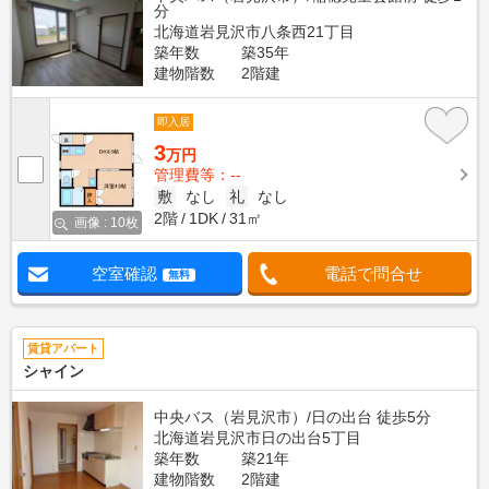
分
北海道岩見沢市八条西21丁目
築年数
築35年
建物階数
2階建
即入居
3
万円
管理費等：--
敷
なし
礼
なし
2階
1DK
31㎡
画像 : 10枚
空室確認
電話で問合せ
無料
賃貸アパート
シャイン
中央バス（岩見沢市）/日の出台 徒歩5分
北海道岩見沢市日の出台5丁目
築年数
築21年
建物階数
2階建