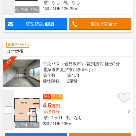
敷
なし
礼
なし
1階
1DK
26.28㎡
画像 : 12枚
空室確認
電話で問合せ
無料
賃貸アパート
コーポ桜
NEW
中央バス（岩見沢市）/裁判所前 徒歩2分
北海道岩見沢市四条東5丁目
築年数
築41年
建物階数
2階建
新着
即入居
4.5
万円
管理費等：--
敷
1ヶ月
礼
なし
2階
1DK
35㎡
画像 : 13枚