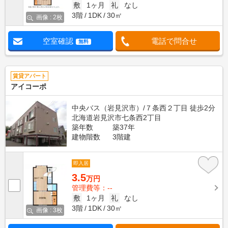
敷
1ヶ月
礼
なし
3階
1DK
30㎡
画像 : 2枚
空室確認
電話で問合せ
無料
賃貸アパート
アイコーポ
中央バス（岩見沢市）/７条西２丁目 徒歩2分
北海道岩見沢市七条西2丁目
築年数
築37年
建物階数
3階建
即入居
3.5
万円
管理費等：--
敷
1ヶ月
礼
なし
3階
1DK
30㎡
画像 : 3枚