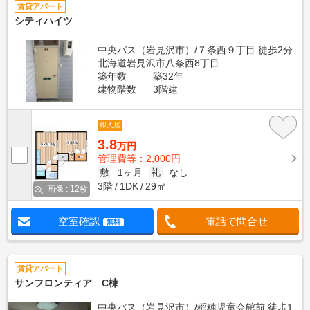
賃貸アパート
シティハイツ
中央バス（岩見沢市）/７条西９丁目 徒歩2分
北海道岩見沢市八条西8丁目
築年数
築32年
建物階数
3階建
即入居
3.8
万円
管理費等：2,000円
敷
1ヶ月
礼
なし
3階
1DK
29㎡
画像 : 12枚
空室確認
電話で問合せ
無料
賃貸アパート
サンフロンティア C棟
中央バス（岩見沢市）/稲穂児童会館前 徒歩1