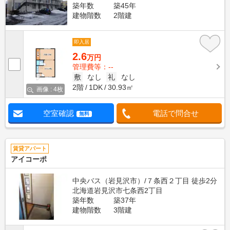
築年数
築45年
建物階数
2階建
即入居
2.6
万円
管理費等：--
敷
なし
礼
なし
2階
1DK
30.93㎡
画像 : 4枚
空室確認
電話で問合せ
無料
賃貸アパート
アイコーポ
中央バス（岩見沢市）/７条西２丁目 徒歩2分
北海道岩見沢市七条西2丁目
築年数
築37年
建物階数
3階建