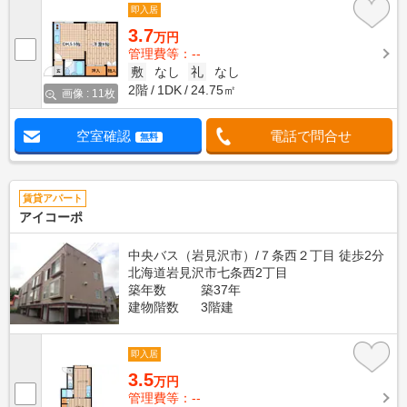
即入居
3.7
万円
管理費等：--
敷
なし
礼
なし
2階
1DK
24.75㎡
画像 : 11枚
空室確認
電話で問合せ
無料
賃貸アパート
アイコーポ
中央バス（岩見沢市）/７条西２丁目 徒歩2分
北海道岩見沢市七条西2丁目
築年数
築37年
建物階数
3階建
即入居
3.5
万円
管理費等：--