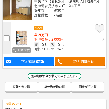
中央バス（岩見沢市）/新東町入口 徒歩2分
北海道岩見沢市東町一条6丁目
築年数
築30年
建物階数
2階建
即入居
4.5
万円
管理費等：2,000円
敷
なし
礼
なし
1階
1DK
31.76㎡
画像 : 8枚
空室確認
電話で問合せ
無料
別の順番に並び替えてみませんか？
家賃が安い順
築年数が浅い順
面積が広い順
賃貸アパート