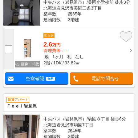
中央バス（岩見沢市）/美園小学校前 徒歩3分
北海道岩見沢市美園三条3丁目
築年数
築35年
建物階数
3階建
即入居
2.6
万円
管理費等：--
敷
1ヶ月
礼
なし
2階
1DK
33.82㎡
画像 : 12枚
空室確認
電話で問合せ
無料
賃貸アパート
Ｆｅｅｌ岩見沢
中央バス（岩見沢市）/駒園８丁目 徒歩6分
北海道岩見沢市駒園7丁目
築年数
築45年
建物階数
2階建