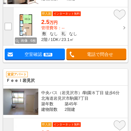
即入居
インターネット無料
2.5
万円
管理費等：--
敷
なし
礼
なし
2階
1DK
23.1㎡
画像 : 6枚
空室確認
電話で問合せ
無料
賃貸アパート
Ｆｅｅｌ岩見沢
中央バス（岩見沢市）/駒園８丁目 徒歩6分
北海道岩見沢市駒園7丁目
築年数
築45年
建物階数
2階建
即入居
インターネット無料