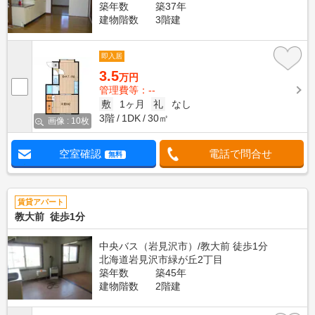
築年数
築37年
建物階数
3階建
即入居
3.5
万円
管理費等：--
敷
1ヶ月
礼
なし
3階
1DK
30㎡
画像 : 10枚
空室確認
電話で問合せ
無料
賃貸アパート
教大前 徒歩1分
中央バス（岩見沢市）/教大前 徒歩1分
北海道岩見沢市緑が丘2丁目
築年数
築45年
建物階数
2階建