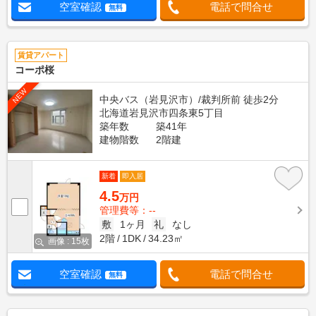
空室確認
電話で問合せ
無料
賃貸アパート
コーポ桜
NEW
中央バス（岩見沢市）/裁判所前 徒歩2分
北海道岩見沢市四条東5丁目
築年数
築41年
建物階数
2階建
新着
即入居
4.5
万円
管理費等：--
敷
1ヶ月
礼
なし
2階
1DK
34.23㎡
画像 : 15枚
空室確認
電話で問合せ
無料