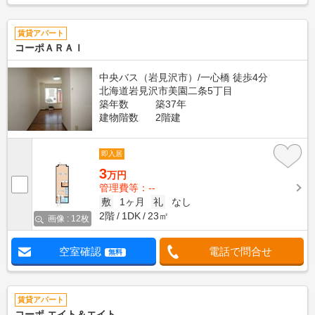
賃貸アパート
コーポＡＲＡＩ
中央バス（岩見沢市）/一心橋 徒歩4分
北海道岩見沢市美園二条5丁目
築年数
築37年
建物階数
2階建
即入居
3
万円
管理費等：--
敷
1ヶ月
礼
なし
2階
1DK
23㎡
画像 : 12枚
空室確認
電話で問合せ
無料
賃貸アパート
コーポ エイト＆エイト