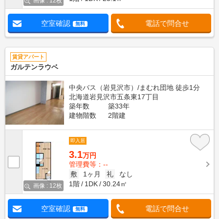
画像 : 12枚
空室確認
電話で問合せ
無料
賃貸アパート
ガルテンラウベ
中央バス（岩見沢市）/まむれ団地 徒歩1分
北海道岩見沢市五条東17丁目
築年数
築33年
建物階数
2階建
即入居
3.1
万円
管理費等：--
敷
1ヶ月
礼
なし
1階
1DK
30.24㎡
画像 : 12枚
空室確認
電話で問合せ
無料