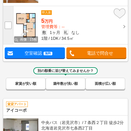
即入居
5
万円
管理費等：--
敷
1ヶ月
礼
なし
1階
1DK
34.5㎡
画像 : 15枚
空室確認
電話で問合せ
無料
別の順番に並び替えてみませんか？
家賃が安い順
築年数が浅い順
面積が広い順
賃貸アパート
アイコーポ
中央バス（岩見沢市）/７条西２丁目 徒歩2分
北海道岩見沢市七条西2丁目