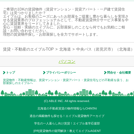
ご希望の1DKの賃貸物件（賃貸マンション・賃貸アパート・一戸建て賃貸住
宅）は見つかりましたか？
エイブルは、お客様のニーズにあったお部屋をご提案し豊かな暮らしを実現さ
せる賃貸業界のプロフェッショナルとして、不動産賃貸仲介サービス事業を中
心に賃貸業界をリードしてきました。
安心・信頼・実績のエイブルに、お部屋探しのことなら何でもお気軽にご相
談・お問い合わせください。
理想の賃貸物件探し・お部屋探しを全力でサポートします。
賃貸・不動産のエイブルTOP
>
北海道
>
中央バス（岩見沢市）（北海道
パソコン
トップ
プライバシーポリシー
問合せ・会社概要
賃貸物件・不動産情報は、賃貸マンション・賃貸アパート・賃貸住宅などの不動産を扱う、お
部屋探しのエイブルへ
(C) ABLE INC. All rights reserved.
北海道の不動産賃貸の物件情報ならCHINTAI
過去の掲載物件も探せる！エイブル賃貸物件アーカイブ
学生の一人暮らし向け賃貸！エイブル進学応援部
[PR]賃貸物件の疑問解決！教えてエイブルAGENT