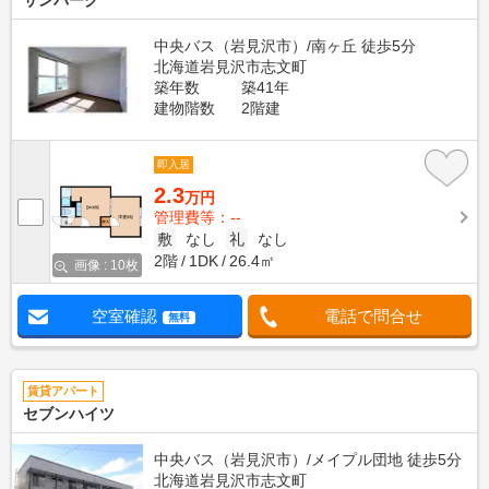
サンパーク
中央バス（岩見沢市）/南ヶ丘 徒歩5分
北海道岩見沢市志文町
築年数
築41年
建物階数
2階建
即入居
2.3
万円
管理費等：--
敷
なし
礼
なし
2階
1DK
26.4㎡
画像 : 10枚
空室確認
電話で問合せ
無料
賃貸アパート
セブンハイツ
中央バス（岩見沢市）/メイプル団地 徒歩5分
北海道岩見沢市志文町