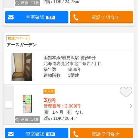
2階
1DK
24.75㎡
画像 : 11枚
空室確認
電話で問合せ
無料
賃貸アパート
アースガーデン
函館本線/岩見沢駅 徒歩9分
北海道岩見沢市北二条西7丁目
築年数
築35年
建物階数
3階建
即入居
3
万円
管理費等：3,000円
敷
1ヶ月
礼
なし
2階
1DK
26.4㎡
画像 : 14枚
空室確認
電話で問合せ
無料