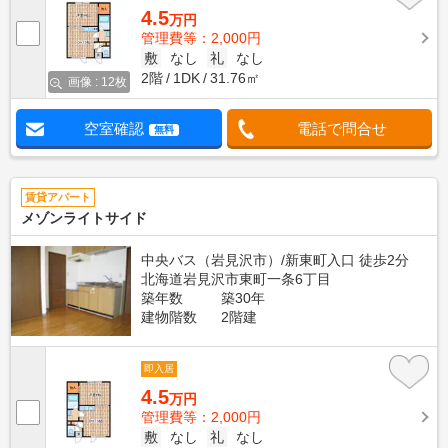
4.5
万円
管理費等：2,000円
敷
なし
礼
なし
2階
1DK
31.76㎡
画像 : 12枚
空室確認
電話で問合せ
無料
賃貸アパート
メゾンライトサイド
中央バス（岩見沢市）/新東町入口 徒歩2分
北海道岩見沢市東町一条6丁目
築年数
築30年
建物階数
2階建
即入居
4.5
万円
管理費等：2,000円
敷
なし
礼
なし