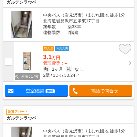
ガルテンラウベ
中央バス（岩見沢市）/まむれ団地 徒歩1分
北海道岩見沢市五条東17丁目
築年数
築33年
建物階数
2階建
即入居
写真充実
3.1
万円
管理費等：--
敷
1ヶ月
礼
なし
2階
1DK
30.24㎡
画像 : 17枚
空室確認
電話で問合せ
無料
賃貸アパート
ガルテンラウベ
中央バス（岩見沢市）/まむれ団地 徒歩1分
北海道岩見沢市五条東17丁目