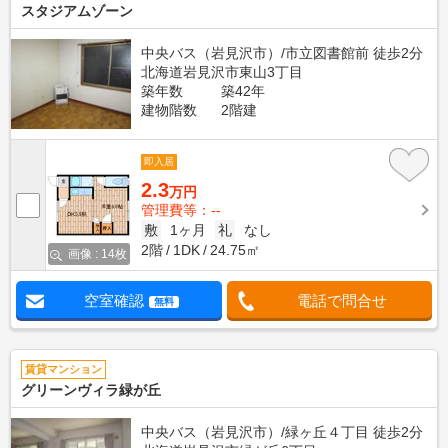
スタジアムゾーン
中央バス（岩見沢市）/市立図書館前 徒歩2分
北海道岩見沢市東山3丁目
築年数
築42年
建物階数
2階建
即入居
2.3
万円
管理費等：--
敷
1ヶ月
礼
なし
2階
1DK
24.75㎡
画像 : 14枚
空室確認
電話で問合せ
無料
賃貸マンション
グリーンヴィラ緑が丘
中央バス（岩見沢市）/緑ヶ丘４丁目 徒歩2分