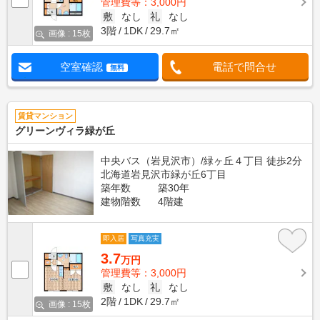
管理費等：3,000円
敷
なし
礼
なし
3階
1DK
29.7㎡
画像 : 15枚
空室確認
電話で問合せ
無料
賃貸マンション
グリーンヴィラ緑が丘
中央バス（岩見沢市）/緑ヶ丘４丁目 徒歩2分
北海道岩見沢市緑が丘6丁目
築年数
築30年
建物階数
4階建
即入居
写真充実
3.7
万円
管理費等：3,000円
敷
なし
礼
なし
2階
1DK
29.7㎡
画像 : 15枚