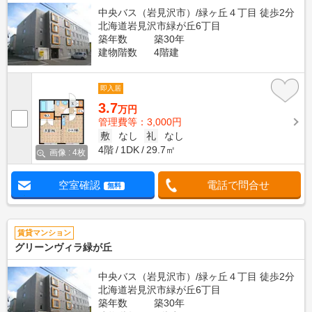
中央バス（岩見沢市）/緑ヶ丘４丁目 徒歩2分
北海道岩見沢市緑が丘6丁目
築年数
築30年
建物階数
4階建
即入居
3.7
万円
管理費等：3,000円
敷
なし
礼
なし
4階
1DK
29.7㎡
画像 : 4枚
空室確認
電話で問合せ
無料
賃貸マンション
グリーンヴィラ緑が丘
中央バス（岩見沢市）/緑ヶ丘４丁目 徒歩2分
北海道岩見沢市緑が丘6丁目
築年数
築30年