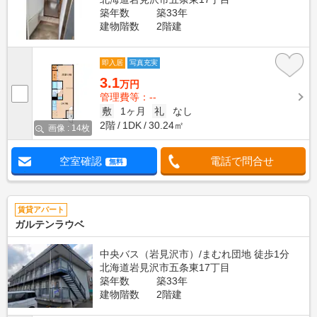
築年数
築33年
建物階数
2階建
即入居
写真充実
3.1
万円
管理費等：--
敷
1ヶ月
礼
なし
2階
1DK
30.24㎡
画像 : 14枚
空室確認
電話で問合せ
無料
賃貸アパート
ガルテンラウベ
中央バス（岩見沢市）/まむれ団地 徒歩1分
北海道岩見沢市五条東17丁目
築年数
築33年
建物階数
2階建