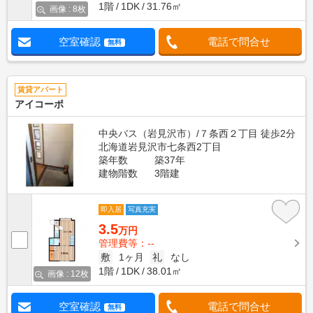
1階
1DK
31.76㎡
画像 : 8枚
空室確認
電話で問合せ
無料
賃貸アパート
アイコーポ
中央バス（岩見沢市）/７条西２丁目 徒歩2分
北海道岩見沢市七条西2丁目
築年数
築37年
建物階数
3階建
即入居
写真充実
3.5
万円
管理費等：--
敷
1ヶ月
礼
なし
1階
1DK
38.01㎡
画像 : 12枚
空室確認
電話で問合せ
無料