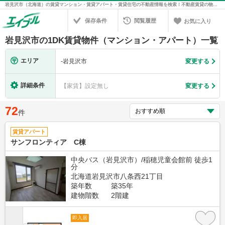
岩見沢市（北海道）の賃貸マンション・賃貸アパート・賃貸住宅の不動産情報を検索！不動産賃貸の物件探しは、お部屋探しのエイブル
保存条件
閲覧履歴
お気に入り
岩見沢市の1DK賃貸物件（マンション・アパート）一覧
エリア
-
岩見沢市
変更する
詳細条件
【家賃】設定無し
変更する
72
件
賃貸アパート
サンフロンティア C棟
中央バス（岩見沢市）/稲穂児童会館前 徒歩1
分
北海道岩見沢市八条西21丁目
築年数
築35年
建物階数
2階建
即入居