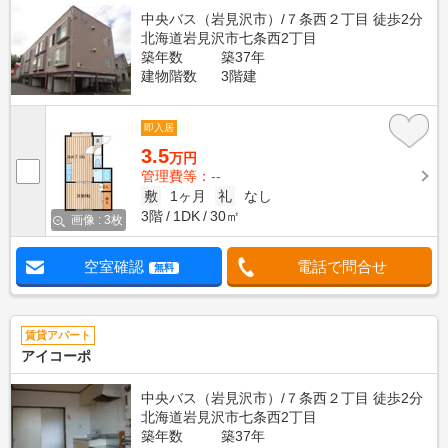
中央バス（岩見沢市）/７条西２丁目 徒歩2分
北海道岩見沢市七条西2丁目
築年数
築37年
建物階数
3階建
即入居
3.5
万円
管理費等：--
敷
1ヶ月
礼
なし
3階
1DK
30㎡
画像 : 3枚
空室確認
電話で問合せ
無料
賃貸アパート
アイコーポ
中央バス（岩見沢市）/７条西２丁目 徒歩2分
北海道岩見沢市七条西2丁目
築年数
築37年