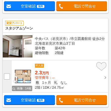
空室確認
電話で問合せ
無料
賃貸アパート
スタジアムゾーン
中央バス（岩見沢市）/市立図書館前 徒歩2分
北海道岩見沢市東山3丁目
築年数
築42年
建物階数
2階建
即入居
2.3
万円
管理費等：--
敷
1ヶ月
礼
なし
2階
1DK
24.75㎡
画像 : 14枚
空室確認
電話で問合せ
無料