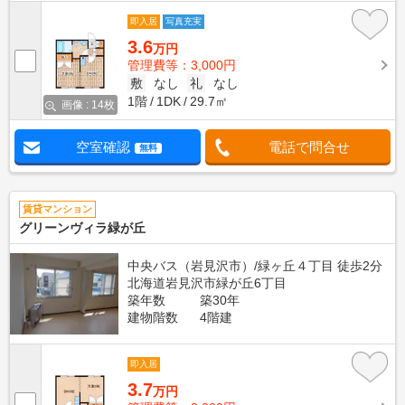
即入居
写真充実
3.6
万円
管理費等：3,000円
敷
なし
礼
なし
1階
1DK
29.7㎡
画像 : 14枚
空室確認
電話で問合せ
無料
賃貸マンション
グリーンヴィラ緑が丘
中央バス（岩見沢市）/緑ヶ丘４丁目 徒歩2分
北海道岩見沢市緑が丘6丁目
築年数
築30年
建物階数
4階建
即入居
3.7
万円