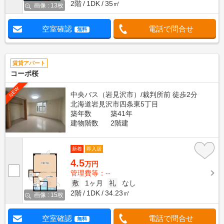
2階
1DK
35㎡
画像 : 13枚
空室確認
電話で問合せ
無料
賃貸アパート
コーポ桜
NEW
中央バス（岩見沢市）/裁判所前 徒歩2分
北海道岩見沢市四条東5丁目
築年数
築41年
建物階数
2階建
新着
即入居
4.5
万円
管理費等：--
敷
1ヶ月
礼
なし
2階
1DK
34.23㎡
画像 : 15枚
空室確認
電話で問合せ
無料