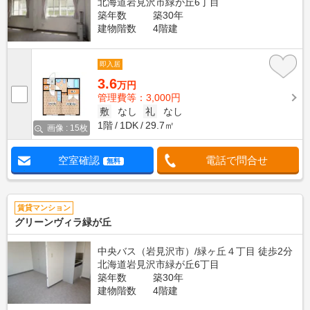
北海道岩見沢市緑が丘6丁目
築年数
築30年
建物階数
4階建
即入居
3.6
万円
管理費等：3,000円
敷
なし
礼
なし
1階
1DK
29.7㎡
画像 : 15枚
空室確認
電話で問合せ
無料
賃貸マンション
グリーンヴィラ緑が丘
中央バス（岩見沢市）/緑ヶ丘４丁目 徒歩2分
北海道岩見沢市緑が丘6丁目
築年数
築30年
建物階数
4階建