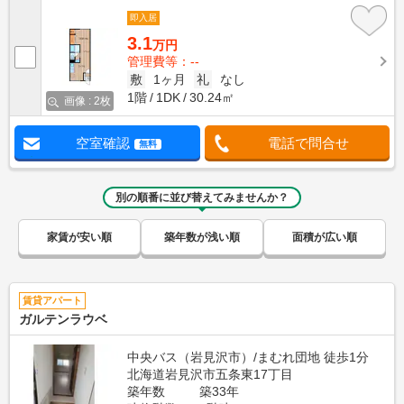
即入居
3.1
万円
管理費等：--
敷
1ヶ月
礼
なし
1階
1DK
30.24㎡
画像 : 2枚
空室確認
電話で問合せ
無料
別の順番に並び替えてみませんか？
家賃が安い順
築年数が浅い順
面積が広い順
賃貸アパート
ガルテンラウベ
中央バス（岩見沢市）/まむれ団地 徒歩1分
北海道岩見沢市五条東17丁目
築年数
築33年