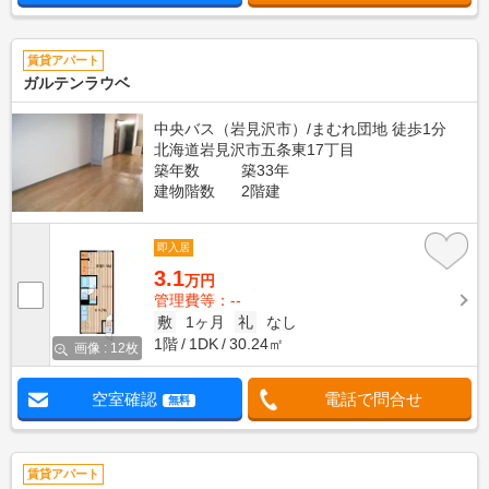
賃貸アパート
ガルテンラウベ
中央バス（岩見沢市）/まむれ団地 徒歩1分
北海道岩見沢市五条東17丁目
築年数
築33年
建物階数
2階建
即入居
3.1
万円
管理費等：--
敷
1ヶ月
礼
なし
1階
1DK
30.24㎡
画像 : 12枚
空室確認
電話で問合せ
無料
賃貸アパート