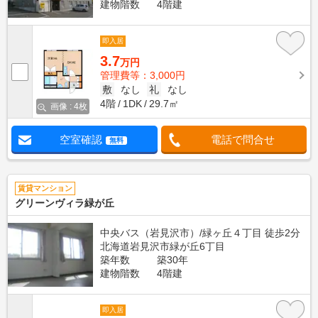
建物階数
4階建
即入居
3.7
万円
管理費等：3,000円
敷
なし
礼
なし
4階
1DK
29.7㎡
画像 : 4枚
空室確認
電話で問合せ
無料
賃貸マンション
グリーンヴィラ緑が丘
中央バス（岩見沢市）/緑ヶ丘４丁目 徒歩2分
北海道岩見沢市緑が丘6丁目
築年数
築30年
建物階数
4階建
即入居