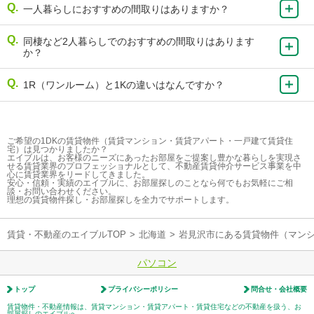
一人暮らしにおすすめの間取りはありますか？
同棲など2人暮らしでのおすすめの間取りはあります
か？
1R（ワンルーム）と1Kの違いはなんですか？
ご希望の1DKの賃貸物件（賃貸マンション・賃貸アパート・一戸建て賃貸住
宅）は見つかりましたか？
エイブルは、お客様のニーズにあったお部屋をご提案し豊かな暮らしを実現さ
せる賃貸業界のプロフェッショナルとして、不動産賃貸仲介サービス事業を中
心に賃貸業界をリードしてきました。
安心・信頼・実績のエイブルに、お部屋探しのことなら何でもお気軽にご相
談・お問い合わせください。
理想の賃貸物件探し・お部屋探しを全力でサポートします。
賃貸・不動産のエイブルTOP
>
北海道
>
岩見沢市にある賃貸物件（マン
パソコン
トップ
プライバシーポリシー
問合せ・会社概要
賃貸物件・不動産情報は、賃貸マンション・賃貸アパート・賃貸住宅などの不動産を扱う、お
部屋探しのエイブルへ