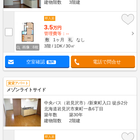
建物階数
3階建
即入居
3.5
万円
管理費等：--
敷
1ヶ月
礼
なし
3階
1DK
30㎡
画像 : 8枚
空室確認
電話で問合せ
無料
賃貸アパート
メゾンライトサイド
中央バス（岩見沢市）/新東町入口 徒歩2分
北海道岩見沢市東町一条6丁目
築年数
築30年
建物階数
2階建
即入居