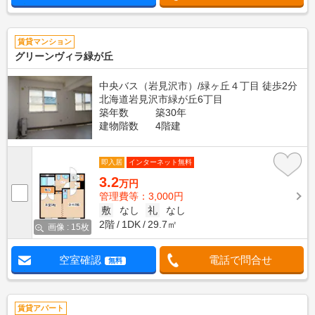
賃貸マンション
グリーンヴィラ緑が丘
中央バス（岩見沢市）/緑ヶ丘４丁目 徒歩2分
北海道岩見沢市緑が丘6丁目
築年数
築30年
建物階数
4階建
即入居
インターネット無料
3.2
万円
管理費等：3,000円
敷
なし
礼
なし
2階
1DK
29.7㎡
画像 : 15枚
空室確認
電話で問合せ
無料
賃貸アパート