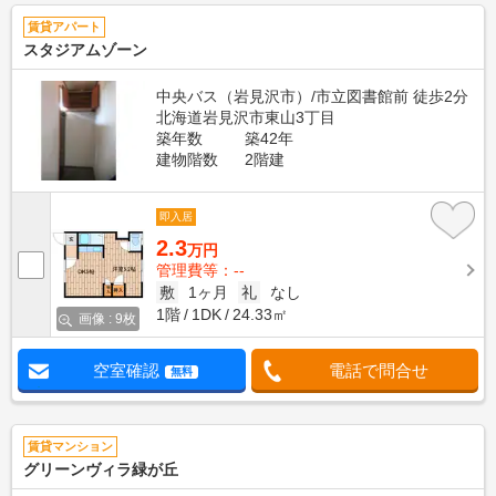
賃貸アパート
スタジアムゾーン
中央バス（岩見沢市）/市立図書館前 徒歩2分
北海道岩見沢市東山3丁目
築年数
築42年
建物階数
2階建
即入居
2.3
万円
管理費等：--
敷
1ヶ月
礼
なし
1階
1DK
24.33㎡
画像 : 9枚
空室確認
電話で問合せ
無料
賃貸マンション
グリーンヴィラ緑が丘