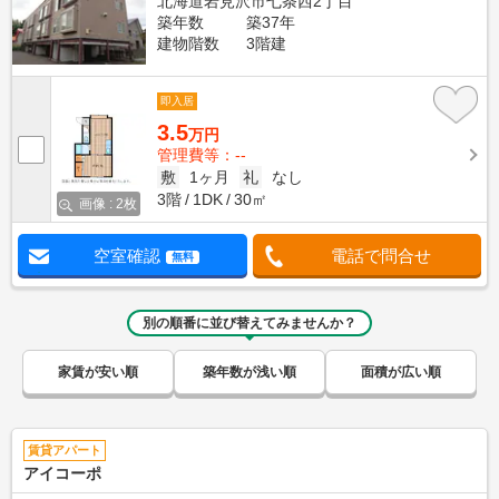
北海道岩見沢市七条西2丁目
築年数
築37年
建物階数
3階建
即入居
3.5
万円
管理費等：--
敷
1ヶ月
礼
なし
3階
1DK
30㎡
画像 : 2枚
空室確認
電話で問合せ
無料
別の順番に並び替えてみませんか？
家賃が安い順
築年数が浅い順
面積が広い順
賃貸アパート
アイコーポ