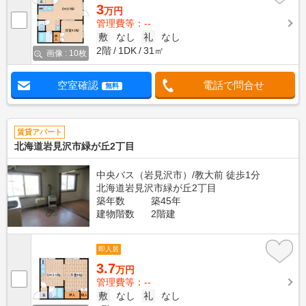
3
万円
管理費等：--
敷
なし
礼
なし
2階
1DK
31㎡
画像 : 10枚
空室確認
電話で問合せ
無料
賃貸アパート
北海道岩見沢市緑が丘2丁目
中央バス（岩見沢市）/教大前 徒歩1分
北海道岩見沢市緑が丘2丁目
築年数
築45年
建物階数
2階建
即入居
3.7
万円
管理費等：--
敷
なし
礼
なし