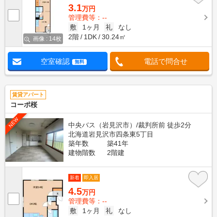
3.1
万円
管理費等：--
敷
1ヶ月
礼
なし
2階
1DK
30.24㎡
画像 : 14枚
空室確認
電話で問合せ
無料
賃貸アパート
コーポ桜
NEW
中央バス（岩見沢市）/裁判所前 徒歩2分
北海道岩見沢市四条東5丁目
築年数
築41年
建物階数
2階建
新着
即入居
4.5
万円
管理費等：--
敷
1ヶ月
礼
なし