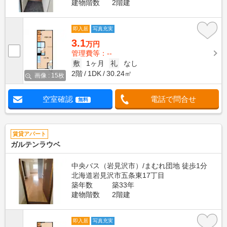
建物階数
2階建
即入居
写真充実
3.1
万円
管理費等：--
敷
1ヶ月
礼
なし
2階
1DK
30.24㎡
画像 : 15枚
空室確認
電話で問合せ
無料
賃貸アパート
ガルテンラウベ
中央バス（岩見沢市）/まむれ団地 徒歩1分
北海道岩見沢市五条東17丁目
築年数
築33年
建物階数
2階建
即入居
写真充実