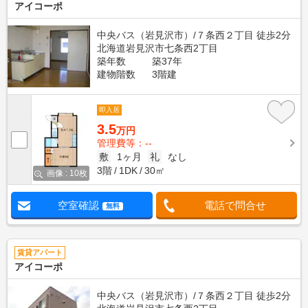
アイコーポ
中央バス（岩見沢市）/７条西２丁目 徒歩2分
北海道岩見沢市七条西2丁目
築年数
築37年
建物階数
3階建
即入居
3.5
万円
管理費等：--
敷
1ヶ月
礼
なし
3階
1DK
30㎡
画像 : 10枚
空室確認
電話で問合せ
無料
賃貸アパート
アイコーポ
中央バス（岩見沢市）/７条西２丁目 徒歩2分