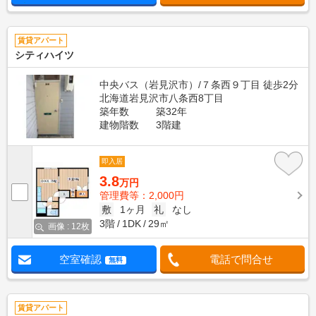
賃貸アパート
シティハイツ
中央バス（岩見沢市）/７条西９丁目 徒歩2分
北海道岩見沢市八条西8丁目
築年数
築32年
建物階数
3階建
即入居
3.8
万円
管理費等：2,000円
敷
1ヶ月
礼
なし
3階
1DK
29㎡
画像 : 12枚
空室確認
電話で問合せ
無料
賃貸アパート