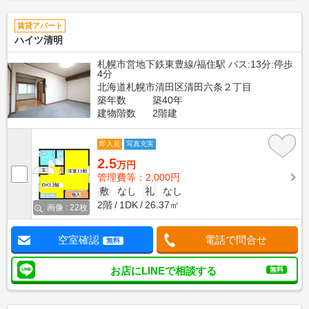
賃貸アパート
ハイツ清明
札幌市営地下鉄東豊線/福住駅 バス:13分:停歩
4分
北海道札幌市清田区清田六条２丁目
築年数
築40年
建物階数
2階建
即入居
写真充実
2.5
万円
管理費等：2,000円
敷
なし
礼
なし
2階
1DK
26.37㎡
画像 : 22枚
空室確認
電話で問合せ
無料
お店にLINEで相談する
無料