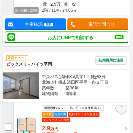
敷
2.9万
礼
なし
2階
1DK
24.05㎡
画像 : 23枚
空室確認
電話で問合せ
無料
お店にLINEで相談する
無料
賃貸アパート
初期費用に注目
ビックスリ－ハイツ平岡
中央バス(清田区)/真栄1-2 徒歩3分
北海道札幌市清田区平岡一条３丁目
築年数
築36年
建物階数
3階建
初期費用クレジット払い可（※条件要確認）
即入居
写真充実
無料オンライン相談可
インターネット無料
2.9
万円