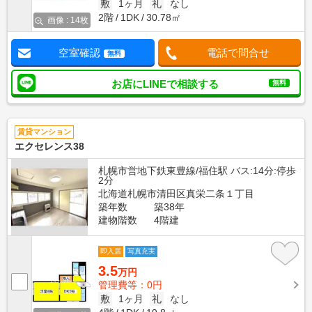
敷
1ヶ月
礼
なし
2階
1DK
30.78㎡
画像 : 14枚
空室確認
電話で問合せ
無料
お店にLINEで相談する
無料
賃貸マンション
エクセレンス38
札幌市営地下鉄東豊線/福住駅 バス:14分:停歩
2分
北海道札幌市清田区真栄二条１丁目
築年数
築38年
建物階数
4階建
即入居
写真充実
3.5
万円
管理費等：0円
敷
1ヶ月
礼
なし