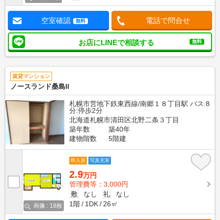
空室確認
電話で問合せ
無料
お店にLINEで相談する
無料
賃貸マンション
ノースランド桑島II
札幌市営地下鉄東西線/南郷１８丁目駅 バス:8
分:停歩2分
北海道札幌市清田区北野二条３丁目
築年数
築40年
建物階数
5階建
即入居
写真充実
2.9
万円
管理費等：3,000円
敷
なし
礼
なし
1階
1DK
26㎡
画像 : 18枚