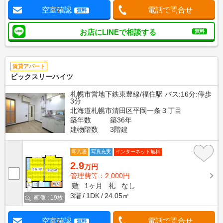
空室確認
電話で問合せ
無料
お店にLINEで相談する
無料
賃貸アパート
ビックスリーハイツ
札幌市営地下鉄東豊線/福住駅 バス:16分:停歩
3分
北海道札幌市清田区平岡一条３丁目
築年数
築36年
建物階数
3階建
即入居
写真充実
インターネット無料
2.9
万円
管理費等：2,000円
敷
1ヶ月
礼
なし
3階
1DK
24.05㎡
画像 : 19枚
空室確認
電話で問合せ
無料