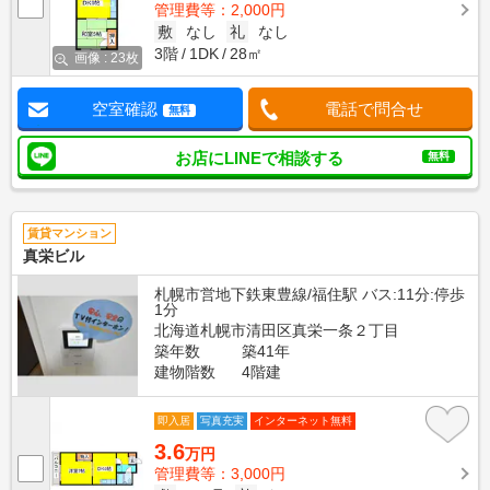
管理費等：2,000円
敷
なし
礼
なし
3階
1DK
28㎡
画像 : 23枚
空室確認
電話で問合せ
無料
お店にLINEで相談する
無料
賃貸マンション
真栄ビル
札幌市営地下鉄東豊線/福住駅 バス:11分:停歩
1分
北海道札幌市清田区真栄一条２丁目
築年数
築41年
建物階数
4階建
即入居
写真充実
インターネット無料
3.6
万円
管理費等：3,000円