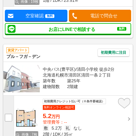
1階
1DK
23.51㎡
画像 : 19枚
空室確認
電話で問合せ
無料
お店にLINEで相談する
無料
賃貸アパート
初期費用に注目
プル－フガ－デン
中央バス(豊平区)/清田小学校 徒歩2分
北海道札幌市清田区清田一条２丁目
築年数
築25年
建物階数
2階建
初期費用クレジット払い可（※条件要確認）
無料オンライン相談可
5.2
万円
管理費等：--
敷
5.2万
礼
なし
2階
1DK
35㎡
画像 : 7枚