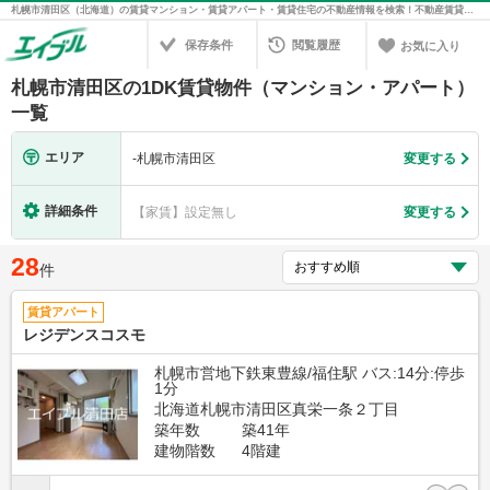
札幌市清田区（北海道）の賃貸マンション・賃貸アパート・賃貸住宅の不動産情報を検索！不動産賃貸の物件探しは、お部屋探しのエイブル
保存条件
閲覧履歴
お気に入り
札幌市清田区の1DK賃貸物件（マンション・アパート）
一覧
エリア
-
札幌市清田区
変更する
詳細条件
【家賃】設定無し
変更する
28
件
賃貸アパート
レジデンスコスモ
札幌市営地下鉄東豊線/福住駅 バス:14分:停歩
1分
北海道札幌市清田区真栄一条２丁目
築年数
築41年
建物階数
4階建