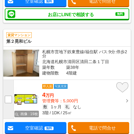
空室確認
電話で問合せ
無料
お店にLINEで相談する
無料
賃貸マンション
第２晃和ビル
札幌市営地下鉄東豊線/福住駅 バス:9分:停歩2
分
北海道札幌市清田区清田二条１丁目
築年数
築38年
建物階数
4階建
即入居
写真充実
4
万円
管理費等：5,000円
敷
1ヶ月
礼
なし
3階
1DK
25㎡
画像 : 19枚
空室確認
電話で問合せ
無料