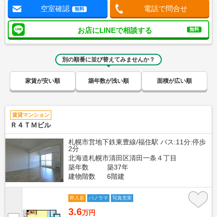
空室確認
電話で問合せ
無料
お店にLINEで相談する
無料
別の順番に並び替えてみませんか？
家賃が安い順
築年数が浅い順
面積が広い順
賃貸マンション
Ｒ４ＴＭビル
札幌市営地下鉄東豊線/福住駅 バス:11分:停歩
2分
北海道札幌市清田区清田一条４丁目
築年数
築37年
建物階数
6階建
即入居
パノラマ
写真充実
3.6
万円