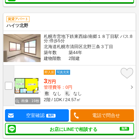
賃貸アパート
ハイツ北野
札幌市営地下鉄東西線/南郷１８丁目駅 バス:8
分:停歩5分
北海道札幌市清田区北野三条３丁目
築年数
築44年
建物階数
2階建
即入居
写真充実
3
万円
管理費等：0円
敷
なし
礼
なし
2階
1DK
24.57㎡
画像 : 19枚
空室確認
電話で問合せ
無料
お店にLINEで相談する
無料