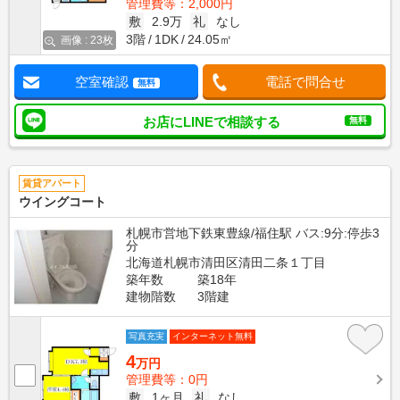
管理費等：2,000円
敷
2.9万
礼
なし
3階
1DK
24.05㎡
画像 : 23枚
空室確認
電話で問合せ
無料
お店にLINEで相談する
無料
賃貸アパート
ウイングコート
札幌市営地下鉄東豊線/福住駅 バス:9分:停歩3
分
北海道札幌市清田区清田二条１丁目
築年数
築18年
建物階数
3階建
写真充実
インターネット無料
4
万円
管理費等：0円
敷
1ヶ月
礼
なし