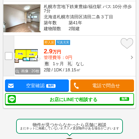
札幌市営地下鉄東豊線/福住駅 バス:10分:停歩
7分
北海道札幌市清田区清田二条３丁目
築年数
築41年
建物階数
2階建
即入居
写真充実
2.9
万円
管理費等：0円
敷
1ヶ月
礼
なし
2階
1DK
18.15㎡
画像 : 20枚
空室確認
電話で問合せ
無料
お店にLINEで相談する
無料
物件が見つからなかったら店舗に相談
まだネットに掲載していないオススメ賃貸物件がある場合がございます