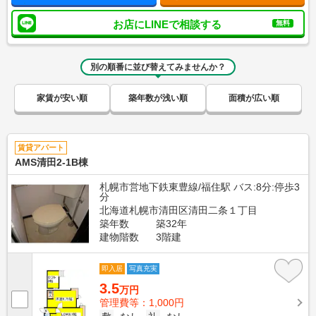
お店にLINEで相談する
無料
別の順番に並び替えてみませんか？
家賃が安い順
築年数が浅い順
面積が広い順
賃貸アパート
AMS清田2-1B棟
札幌市営地下鉄東豊線/福住駅 バス:8分:停歩3
分
北海道札幌市清田区清田二条１丁目
築年数
築32年
建物階数
3階建
即入居
写真充実
3.5
万円
管理費等：1,000円