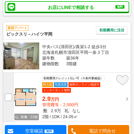
お店にLINEで相談する
無料
賃貸アパート
初期費用に注目
ビックスリ－ハイツ平岡
中央バス(清田区)/真栄1-2 徒歩3分
北海道札幌市清田区平岡一条３丁目
築年数
築36年
建物階数
3階建
初期費用クレジット払い可（※条件要確認）
即入居
写真充実
無料オンライン相談可
インターネット無料
2.9
万円
管理費等：2,000円
敷
2.9万
礼
なし
2階
1DK
24.05㎡
画像 : 23枚
空室確認
電話で問合せ
無料