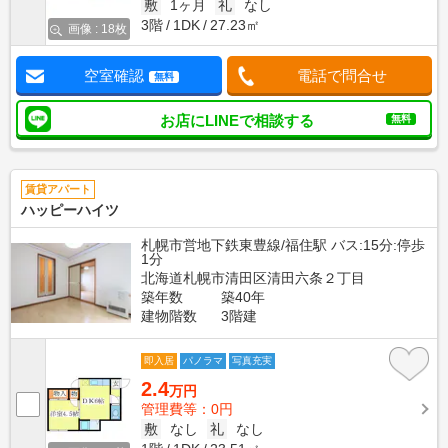
敷
1ヶ月
礼
なし
3階
1DK
27.23㎡
画像 : 18枚
空室確認
電話で問合せ
無料
お店にLINEで相談する
無料
賃貸アパート
ハッピーハイツ
札幌市営地下鉄東豊線/福住駅 バス:15分:停歩
1分
北海道札幌市清田区清田六条２丁目
築年数
築40年
建物階数
3階建
即入居
パノラマ
写真充実
2.4
万円
管理費等：0円
敷
なし
礼
なし