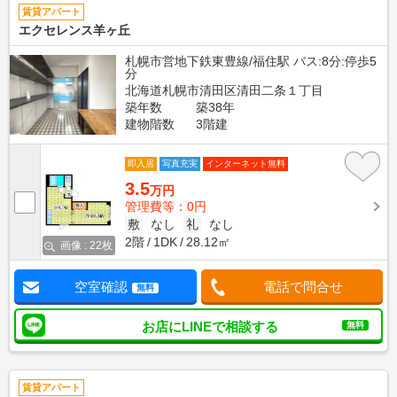
賃貸アパート
エクセレンス羊ヶ丘
札幌市営地下鉄東豊線/福住駅 バス:8分:停歩5
分
北海道札幌市清田区清田二条１丁目
築年数
築38年
建物階数
3階建
即入居
写真充実
インターネット無料
3.5
万円
管理費等：0円
敷
なし
礼
なし
2階
1DK
28.12㎡
画像 : 22枚
空室確認
電話で問合せ
無料
お店にLINEで相談する
無料
賃貸アパート