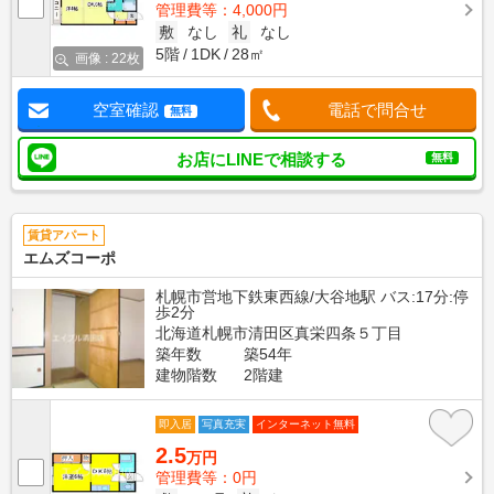
管理費等：4,000円
敷
なし
礼
なし
5階
1DK
28㎡
画像 : 22枚
空室確認
電話で問合せ
無料
お店にLINEで相談する
無料
賃貸アパート
エムズコーポ
札幌市営地下鉄東西線/大谷地駅 バス:17分:停
歩2分
北海道札幌市清田区真栄四条５丁目
築年数
築54年
建物階数
2階建
即入居
写真充実
インターネット無料
2.5
万円
管理費等：0円