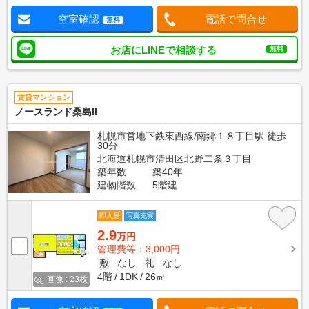
空室確認
電話で問合せ
無料
お店にLINEで相談する
無料
賃貸マンション
ノースランド桑島II
札幌市営地下鉄東西線/南郷１８丁目駅 徒歩
30分
北海道札幌市清田区北野二条３丁目
築年数
築40年
建物階数
5階建
即入居
写真充実
2.9
万円
管理費等：3,000円
敷
なし
礼
なし
4階
1DK
26㎡
画像 : 23枚