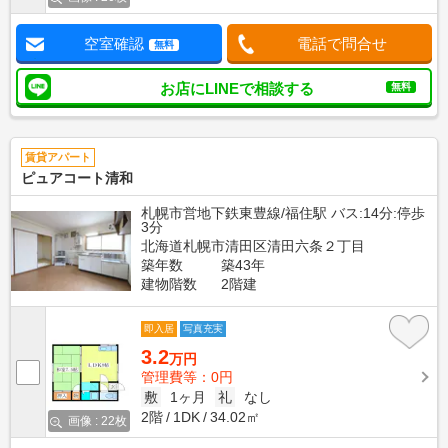
空室確認
電話で問合せ
無料
お店にLINEで相談する
無料
賃貸アパート
ピュアコート清和
札幌市営地下鉄東豊線/福住駅 バス:14分:停歩
3分
北海道札幌市清田区清田六条２丁目
築年数
築43年
建物階数
2階建
即入居
写真充実
3.2
万円
管理費等：0円
敷
1ヶ月
礼
なし
2階
1DK
34.02㎡
画像 : 22枚