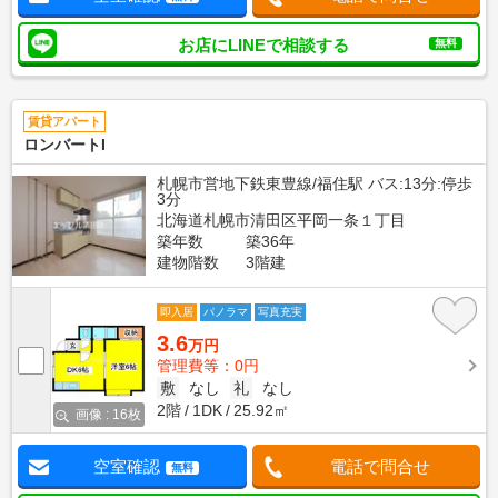
お店にLINEで相談する
無料
賃貸アパート
ロンバートI
札幌市営地下鉄東豊線/福住駅 バス:13分:停歩
3分
北海道札幌市清田区平岡一条１丁目
築年数
築36年
建物階数
3階建
即入居
パノラマ
写真充実
3.6
万円
管理費等：0円
敷
なし
礼
なし
2階
1DK
25.92㎡
画像 : 16枚
空室確認
電話で問合せ
無料