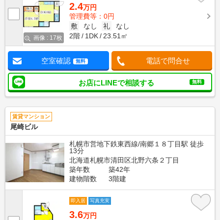
2.4
万円
管理費等：0円
敷
なし
礼
なし
2階
1DK
23.51㎡
画像 : 17枚
空室確認
電話で問合せ
無料
お店にLINEで相談する
無料
賃貸マンション
尾崎ビル
札幌市営地下鉄東西線/南郷１８丁目駅 徒歩
13分
北海道札幌市清田区北野六条２丁目
築年数
築42年
建物階数
3階建
即入居
写真充実
3.6
万円