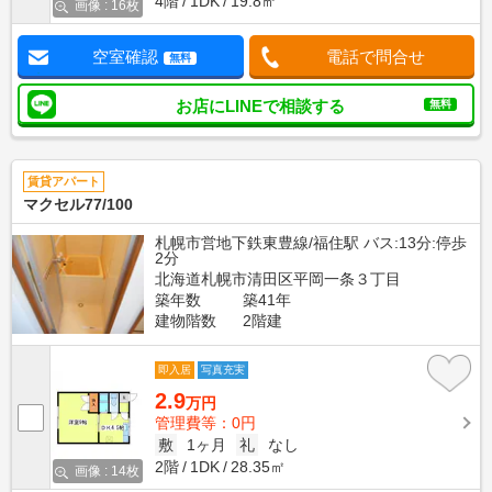
4階
1DK
19.8㎡
画像 : 16枚
空室確認
電話で問合せ
無料
お店にLINEで相談する
無料
賃貸アパート
マクセル77/100
札幌市営地下鉄東豊線/福住駅 バス:13分:停歩
2分
北海道札幌市清田区平岡一条３丁目
築年数
築41年
建物階数
2階建
即入居
写真充実
2.9
万円
管理費等：0円
敷
1ヶ月
礼
なし
2階
1DK
28.35㎡
画像 : 14枚