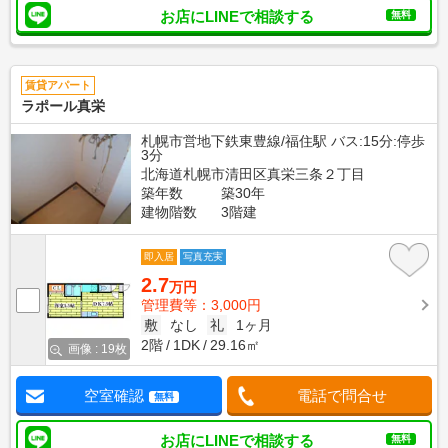
お店にLINEで相談する
無料
賃貸アパート
ラポール真栄
札幌市営地下鉄東豊線/福住駅 バス:15分:停歩
3分
北海道札幌市清田区真栄三条２丁目
築年数
築30年
建物階数
3階建
即入居
写真充実
2.7
万円
管理費等：3,000円
敷
なし
礼
1ヶ月
2階
1DK
29.16㎡
画像 : 19枚
空室確認
電話で問合せ
無料
お店にLINEで相談する
無料