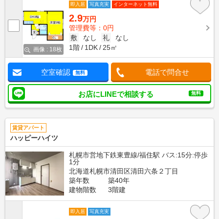
即入居
写真充実
インターネット無料
2.9
万円
管理費等：0円
敷
なし
礼
なし
1階
1DK
25㎡
画像 : 18枚
空室確認
電話で問合せ
無料
お店にLINEで相談する
無料
賃貸アパート
ハッピーハイツ
札幌市営地下鉄東豊線/福住駅 バス:15分:停歩
1分
北海道札幌市清田区清田六条２丁目
築年数
築40年
建物階数
3階建
即入居
写真充実