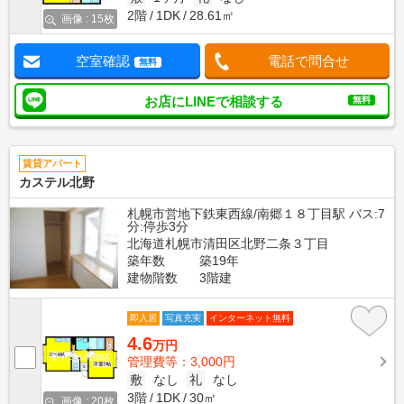
2階
1DK
28.61㎡
画像 : 15枚
空室確認
電話で問合せ
無料
お店にLINEで相談する
無料
賃貸アパート
カステル北野
札幌市営地下鉄東西線/南郷１８丁目駅 バス:7
分:停歩3分
北海道札幌市清田区北野二条３丁目
築年数
築19年
建物階数
3階建
即入居
写真充実
インターネット無料
4.6
万円
管理費等：3,000円
敷
なし
礼
なし
3階
1DK
30㎡
画像 : 20枚