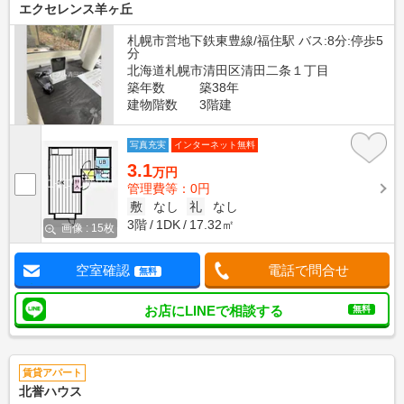
エクセレンス羊ヶ丘
札幌市営地下鉄東豊線/福住駅 バス:8分:停歩5
分
北海道札幌市清田区清田二条１丁目
築年数
築38年
建物階数
3階建
写真充実
インターネット無料
3.1
万円
管理費等：0円
敷
なし
礼
なし
3階
1DK
17.32㎡
画像 : 15枚
空室確認
電話で問合せ
無料
お店にLINEで相談する
無料
賃貸アパート
北誉ハウス