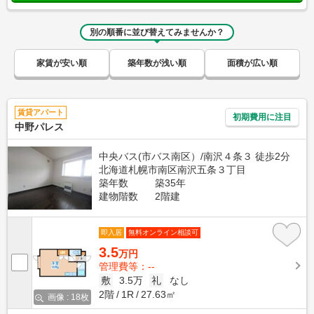
別の順番に並び替えてみませんか？
家賃が安い順
築年数が浅い順
面積が広い順
賃貸アパート
初期費用に注目
中野パレス
中央バス(市バス南区）/南沢４条３ 徒歩2分
北海道札幌市南区南沢五条３丁目
築年数
築35年
建物階数
2階建
即入居
無料オンライン相談可
3.5
万円
管理費等：--
敷
3.5万
礼
なし
2階
1R
27.63㎡
画像 : 18枚