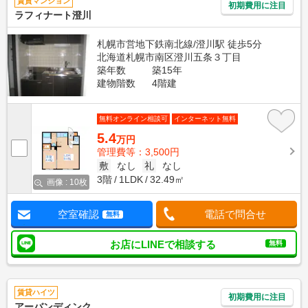
賃貸マンション
初期費用に注目
ラフィナート澄川
札幌市営地下鉄南北線/澄川駅 徒歩5分
北海道札幌市南区澄川五条３丁目
築年数
築15年
建物階数
4階建
無料オンライン相談可
インターネット無料
5.4
万円
管理費等：3,500円
敷
なし
礼
なし
3階
1LDK
32.49㎡
画像 : 10枚
空室確認
電話で問合せ
無料
お店にLINEで相談する
無料
賃貸ハイツ
初期費用に注目
アーバンディンク