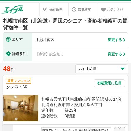
保存条件
閲覧履歴
お気に入り
札幌市南区（北海道）周辺のシニア・高齢者相談可の賃
貸物件一覧
エリア
-
札幌市南区
変更する
詳細条件
【家賃】設定無し
変更する
48
件
賃貸マンション
初期費用に注目
クレスト66
札幌市営地下鉄南北線/自衛隊前駅 徒歩14分
北海道札幌市南区澄川六条６丁目
築年数
築23年
建物階数
3階建
家賃クレジット払い可（※保証会社利用等条件有）