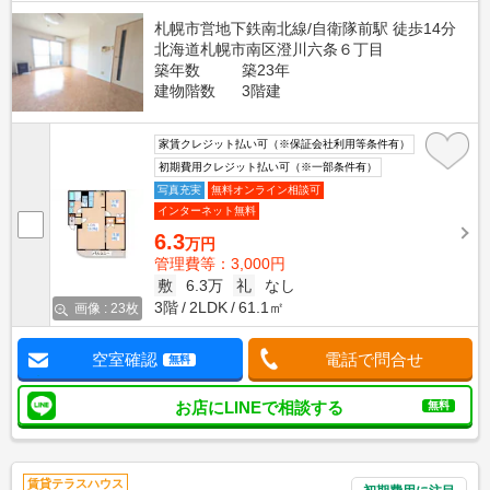
札幌市営地下鉄南北線/自衛隊前駅 徒歩14分
北海道札幌市南区澄川六条６丁目
築年数
築23年
建物階数
3階建
家賃クレジット払い可（※保証会社利用等条件有）
初期費用クレジット払い可（※一部条件有）
写真充実
無料オンライン相談可
インターネット無料
6.3
万円
管理費等：3,000円
敷
6.3万
礼
なし
3階
2LDK
61.1㎡
画像 : 23枚
空室確認
電話で問合せ
無料
お店にLINEで相談する
無料
賃貸テラスハウス