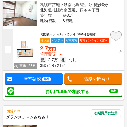
札幌市営地下鉄南北線/澄川駅 徒歩6分
北海道札幌市南区澄川四条４丁目
築年数
築31年
建物階数
3階建
初期費用クレジット払い可（※条件要確認）
即入居
パノラマ
写真充実
無料オンライン相談可
2.7
万円
管理費等：--
敷
2.7万
礼
なし
3階
1R
21㎡
画像 : 23枚
空室確認
電話で問合せ
無料
お店にLINEで相談する
無料
賃貸アパート
初期費用に注目
グランステ－ジみなみⅠ