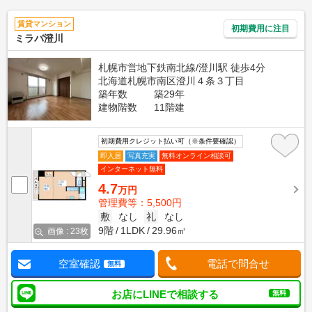
賃貸マンション
初期費用に注目
ミラバ澄川
札幌市営地下鉄南北線/澄川駅 徒歩4分
北海道札幌市南区澄川４条３丁目
築年数
築29年
建物階数
11階建
初期費用クレジット払い可（※条件要確認）
即入居
写真充実
無料オンライン相談可
インターネット無料
4.7
万円
管理費等：5,500円
敷
なし
礼
なし
9階
1LDK
29.96㎡
画像 : 23枚
空室確認
電話で問合せ
無料
お店にLINEで相談する
無料