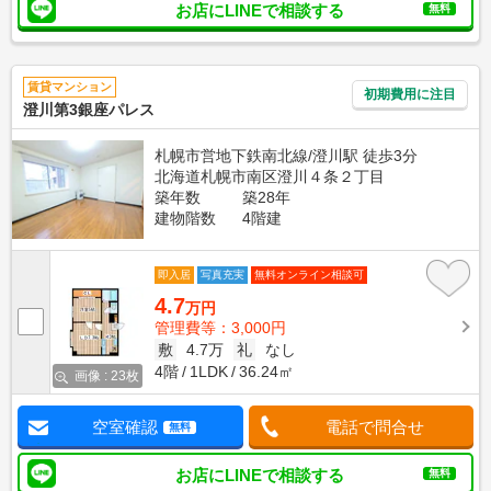
お店にLINEで相談する
無料
賃貸マンション
初期費用に注目
澄川第3銀座パレス
札幌市営地下鉄南北線/澄川駅 徒歩3分
北海道札幌市南区澄川４条２丁目
築年数
築28年
建物階数
4階建
即入居
写真充実
無料オンライン相談可
4.7
万円
管理費等：3,000円
敷
4.7万
礼
なし
4階
1LDK
36.24㎡
画像 : 23枚
空室確認
電話で問合せ
無料
お店にLINEで相談する
無料