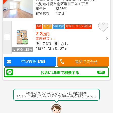
北海道札幌市南区澄川三条１丁目
築年数
築28年
建物階数
4階建
新着
即入居
写真充実
無料オンライン相談可
7.3
万円
管理費等：--
敷
7.3万
礼
なし
2階
2LDK
51.27㎡
画像 : 23枚
空室確認
電話で問合せ
無料
お店にLINEで相談する
無料
物件が見つからなかったら店舗に相談
まだネットに掲載していないオススメ賃貸物件がある場合がございます