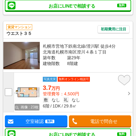
お店にLINEで相談する
無料
賃貸マンション
初期費用に注目
ウエスト３５
札幌市営地下鉄南北線/澄川駅 徒歩4分
北海道札幌市南区澄川４条１丁目
築年数
築29年
建物階数
8階建
写真充実
無料オンライン相談可
3.7
万円
管理費等：4,500円
敷
なし
礼
なし
6階
1DK
29.8㎡
画像 : 23枚
空室確認
電話で問合せ
無料
お店にLINEで相談する
無料