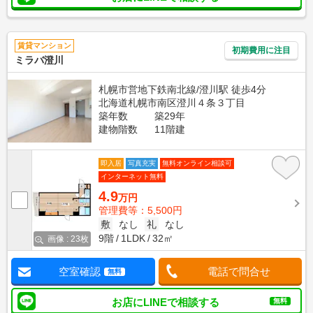
賃貸マンション
初期費用に注目
ミラバ澄川
札幌市営地下鉄南北線/澄川駅 徒歩4分
北海道札幌市南区澄川４条３丁目
築年数
築29年
建物階数
11階建
即入居
写真充実
無料オンライン相談可
インターネット無料
4.9
万円
管理費等：5,500円
敷
なし
礼
なし
9階
1LDK
32㎡
画像 : 23枚
空室確認
電話で問合せ
無料
お店にLINEで相談する
無料