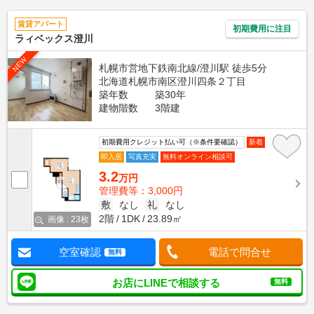
賃貸アパート
初期費用に注目
ラィベックス澄川
NEW
札幌市営地下鉄南北線/澄川駅 徒歩5分
北海道札幌市南区澄川四条２丁目
築年数
築30年
建物階数
3階建
初期費用クレジット払い可（※条件要確認）
新着
即入居
写真充実
無料オンライン相談可
3.2
万円
管理費等：3,000円
敷
なし
礼
なし
2階
1DK
23.89㎡
画像 : 23枚
空室確認
電話で問合せ
無料
お店にLINEで相談する
無料