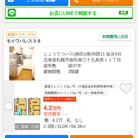
お店にLINEで相談する
無料
賃貸テラスハウス
初期費用に注目
モイワパレス３９
じょうてつバス(南区)/南38西11 徒歩3分
北海道札幌市南区南三十九条西１１丁目
築年数
築37年
建物階数
3階建
家賃クレジット払い可（※保証会社利用等条件有）
初期費用クレジット払い可（※一部条件有）
無料オンライン相談可
4.2
万円
管理費等：--
敷
4.2万
礼
なし
2-3階
2LDK
56.38㎡
画像 : 11枚