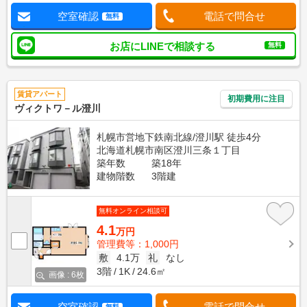
空室確認
電話で問合せ
無料
お店にLINEで相談する
無料
賃貸アパート
初期費用に注目
ヴィクトワ－ル澄川
札幌市営地下鉄南北線/澄川駅 徒歩4分
北海道札幌市南区澄川三条１丁目
築年数
築18年
建物階数
3階建
無料オンライン相談可
4.1
万円
管理費等：1,000円
敷
4.1万
礼
なし
3階
1K
24.6㎡
画像 : 6枚
空室確認
電話で問合せ
無料