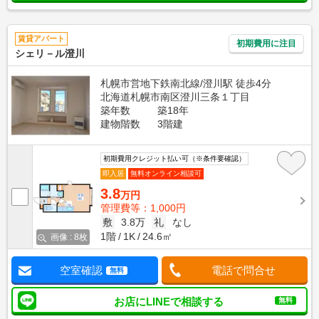
賃貸アパート
初期費用に注目
シェリ－ル澄川
札幌市営地下鉄南北線/澄川駅 徒歩4分
北海道札幌市南区澄川三条１丁目
築年数
築18年
建物階数
3階建
初期費用クレジット払い可（※条件要確認）
即入居
無料オンライン相談可
3.8
万円
管理費等：1,000円
敷
3.8万
礼
なし
1階
1K
24.6㎡
画像 : 8枚
空室確認
電話で問合せ
無料
お店にLINEで相談する
無料