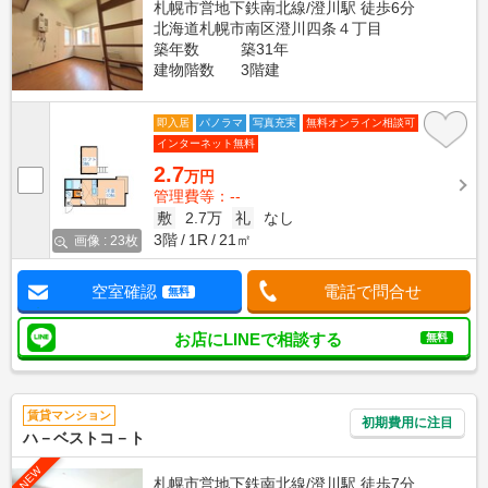
札幌市営地下鉄南北線/澄川駅 徒歩6分
北海道札幌市南区澄川四条４丁目
築年数
築31年
建物階数
3階建
即入居
パノラマ
写真充実
無料オンライン相談可
インターネット無料
2.7
万円
管理費等：--
敷
2.7万
礼
なし
3階
1R
21㎡
画像 : 23枚
空室確認
電話で問合せ
無料
お店にLINEで相談する
無料
賃貸マンション
初期費用に注目
ハ－ベストコ－ト
NEW
札幌市営地下鉄南北線/澄川駅 徒歩7分