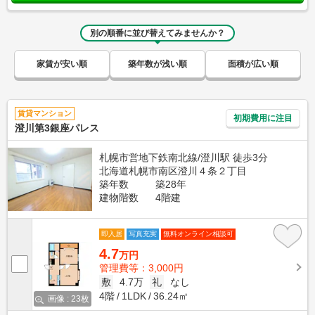
別の順番に並び替えてみませんか？
家賃が安い順
築年数が浅い順
面積が広い順
賃貸マンション
初期費用に注目
澄川第3銀座パレス
札幌市営地下鉄南北線/澄川駅 徒歩3分
北海道札幌市南区澄川４条２丁目
築年数
築28年
建物階数
4階建
即入居
写真充実
無料オンライン相談可
4.7
万円
管理費等：3,000円
敷
4.7万
礼
なし
4階
1LDK
36.24㎡
画像 : 23枚