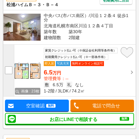
初期費用に注目
松浦ハイムＢ－３・Ｂ－４
中央バス(市バス南区）/川沿１２条４ 徒歩1
分
北海道札幌市南区川沿１２条４丁目
築年数
築30年
建物階数
2階建
家賃クレジット払い可（※保証会社利用等条件有）
初期費用クレジット払い可（※一部条件有）
即入居
写真充実
無料オンライン相談可
6.5
万円
管理費等：--
敷
6.5万
礼
なし
1-2階
3LDK
74.2㎡
画像 : 23枚
空室確認
電話で問合せ
無料
お店にLINEで相談する
無料