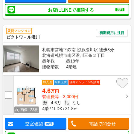
お店にLINEで相談する
無料
賃貸マンション
初期費用に注目
ビクトワ－ル澄川
札幌市営地下鉄南北線/澄川駅 徒歩3分
北海道札幌市南区澄川三条２丁目
築年数
築18年
建物階数
4階建
即入居
写真充実
無料オンライン相談可
4.6
万円
管理費等：3,000円
敷
4.6万
礼
なし
4階
1LDK
31.8㎡
画像 : 23枚
空室確認
電話で問合せ
無料