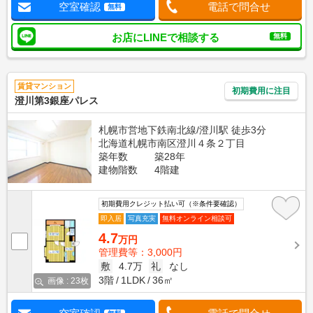
空室確認
電話で問合せ
無料
お店にLINEで相談する
無料
賃貸マンション
初期費用に注目
澄川第3銀座パレス
札幌市営地下鉄南北線/澄川駅 徒歩3分
北海道札幌市南区澄川４条２丁目
築年数
築28年
建物階数
4階建
初期費用クレジット払い可（※条件要確認）
即入居
写真充実
無料オンライン相談可
4.7
万円
管理費等：3,000円
敷
4.7万
礼
なし
3階
1LDK
36㎡
画像 : 23枚