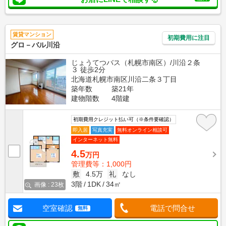
賃貸マンション
初期費用に注目
グロ－バル川沿
じょうてつバス（札幌市南区）/川沿２条
３ 徒歩2分
北海道札幌市南区川沿二条３丁目
築年数
築21年
建物階数
4階建
初期費用クレジット払い可（※条件要確認）
即入居
写真充実
無料オンライン相談可
インターネット無料
4.5
万円
管理費等：1,000円
敷
4.5万
礼
なし
3階
1DK
34㎡
画像 : 23枚
空室確認
電話で問合せ
無料