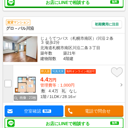
お店にLINEで相談する
無料
賃貸マンション
初期費用に注目
グロ－バル川沿
じょうてつバス（札幌市南区）/川沿２条
３ 徒歩2分
北海道札幌市南区川沿二条３丁目
築年数
築21年
建物階数
4階建
即入居
写真充実
無料オンライン相談可
4.4
万円
管理費等：1,000円
敷
4.4万
礼
なし
1階
1LDK
28.16㎡
画像 : 23枚
空室確認
電話で問合せ
無料
お店にLINEで相談する
無料