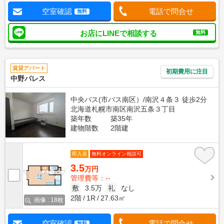
空室確認
電話で問合せ
無料
お店にLINEで相談する
無料
賃貸アパート
初期費用に注目
中野パレス
中央バス(市バス南区）/南沢４条３ 徒歩2分
北海道札幌市南区南沢五条３丁目
築年数
築35年
建物階数
2階建
即入居
無料オンライン相談可
3.5
万円
管理費等：--
敷
3.5万
礼
なし
2階
1R
27.63㎡
画像 : 18枚
空室確認
電話で問合せ
無料