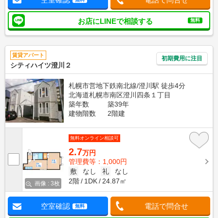
お店にLINEで相談する
無料
賃貸アパート
初期費用に注目
シティハイツ澄川２
札幌市営地下鉄南北線/澄川駅 徒歩4分
北海道札幌市南区澄川四条１丁目
築年数
築39年
建物階数
2階建
無料オンライン相談可
2.7
万円
管理費等：1,000円
敷
なし
礼
なし
2階
1DK
24.87㎡
画像 : 3枚
空室確認
電話で問合せ
無料