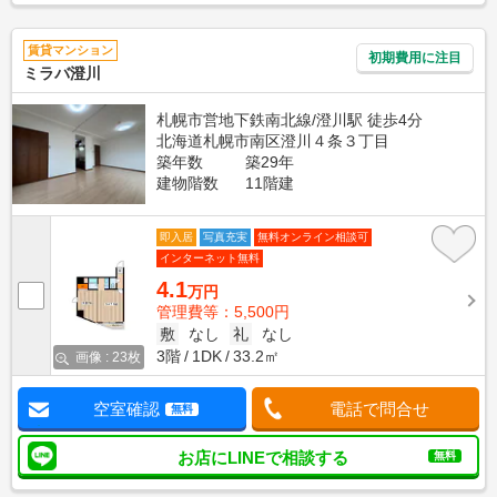
賃貸マンション
初期費用に注目
ミラバ澄川
札幌市営地下鉄南北線/澄川駅 徒歩4分
北海道札幌市南区澄川４条３丁目
築年数
築29年
建物階数
11階建
即入居
写真充実
無料オンライン相談可
インターネット無料
4.1
万円
管理費等：5,500円
敷
なし
礼
なし
3階
1DK
33.2㎡
画像 : 23枚
空室確認
電話で問合せ
無料
お店にLINEで相談する
無料