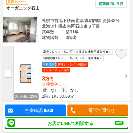
賃貸アパート
初期費用に注目
オーガニック石山
札幌市営地下鉄南北線/真駒内駅 徒歩43分
北海道札幌市南区石山東３丁目
築年数
築31年
建物階数
3階建
家賃クレジット払い可（※保証会社利用等条件有）
初期費用クレジット払い可（※一部条件有）
写真充実
無料オンライン相談可
インターネット無料
3
万円
管理費等：--
敷
なし
礼
なし
2階
1K
30.69㎡
画像 : 23枚
空室確認
電話で問合せ
無料
お店にLINEで相談する
無料