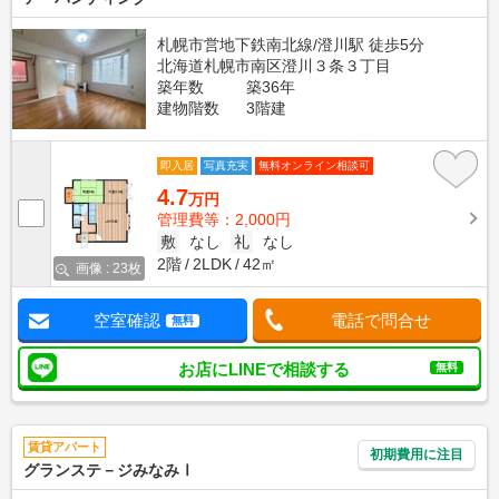
札幌市営地下鉄南北線/澄川駅 徒歩5分
北海道札幌市南区澄川３条３丁目
築年数
築36年
建物階数
3階建
即入居
写真充実
無料オンライン相談可
4.7
万円
管理費等：2,000円
敷
なし
礼
なし
2階
2LDK
42㎡
画像 : 23枚
空室確認
電話で問合せ
無料
お店にLINEで相談する
無料
賃貸アパート
初期費用に注目
グランステ－ジみなみⅠ