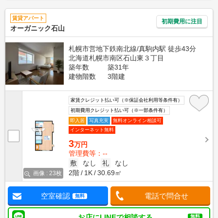
賃貸アパート
初期費用に注目
オーガニック石山
札幌市営地下鉄南北線/真駒内駅 徒歩43分
北海道札幌市南区石山東３丁目
築年数
築31年
建物階数
3階建
家賃クレジット払い可（※保証会社利用等条件有）
初期費用クレジット払い可（※一部条件有）
即入居
写真充実
無料オンライン相談可
インターネット無料
3
万円
管理費等：--
敷
なし
礼
なし
2階
1K
30.69㎡
画像 : 23枚
空室確認
電話で問合せ
無料
お店にLINEで相談する
無料