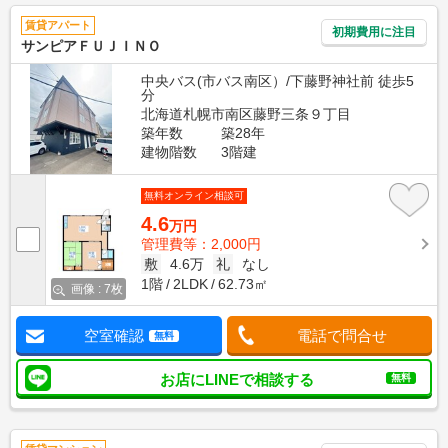
賃貸アパート
初期費用に注目
サンピアＦＵＪＩＮＯ
中央バス(市バス南区）/下藤野神社前 徒歩5
分
北海道札幌市南区藤野三条９丁目
築年数
築28年
建物階数
3階建
無料オンライン相談可
4.6
万円
管理費等：2,000円
敷
4.6万
礼
なし
1階
2LDK
62.73㎡
画像 : 7枚
空室確認
電話で問合せ
無料
お店にLINEで相談する
無料