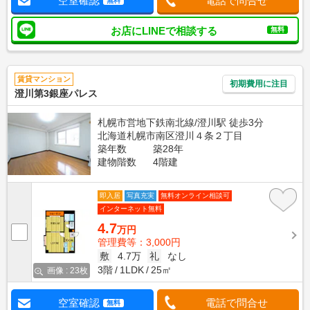
空室確認
電話で問合せ
無料
お店にLINEで相談する
無料
賃貸マンション
初期費用に注目
澄川第3銀座パレス
札幌市営地下鉄南北線/澄川駅 徒歩3分
北海道札幌市南区澄川４条２丁目
築年数
築28年
建物階数
4階建
即入居
写真充実
無料オンライン相談可
インターネット無料
4.7
万円
管理費等：3,000円
敷
4.7万
礼
なし
3階
1LDK
25㎡
画像 : 23枚
空室確認
電話で問合せ
無料