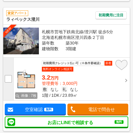
賃貸アパート
初期費用に注目
ラィベックス澄川
NEW
札幌市営地下鉄南北線/澄川駅 徒歩5分
北海道札幌市南区澄川四条２丁目
築年数
築30年
建物階数
3階建
初期費用クレジット払い可（※条件要確認）
新着
無料オンライン相談可
3.2
万円
管理費等：3,000円
敷
なし
礼
なし
1階
1DK
23.89㎡
画像 : 7枚
空室確認
電話で問合せ
無料
お店にLINEで相談する
無料