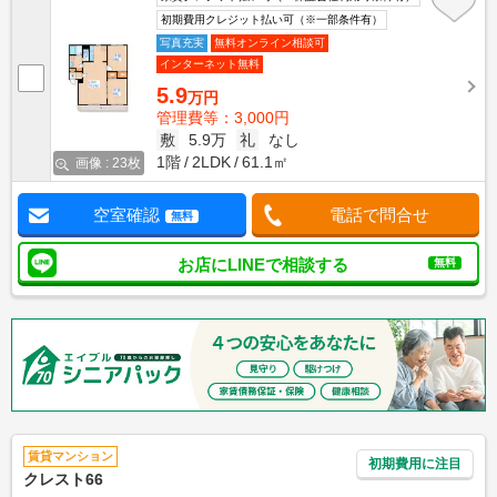
初期費用クレジット払い可（※一部条件有）
写真充実
無料オンライン相談可
インターネット無料
5.9
万円
管理費等：3,000円
敷
5.9万
礼
なし
1階
2LDK
61.1㎡
画像 : 23枚
空室確認
電話で問合せ
無料
お店にLINEで相談する
無料
賃貸マンション
初期費用に注目
クレスト66