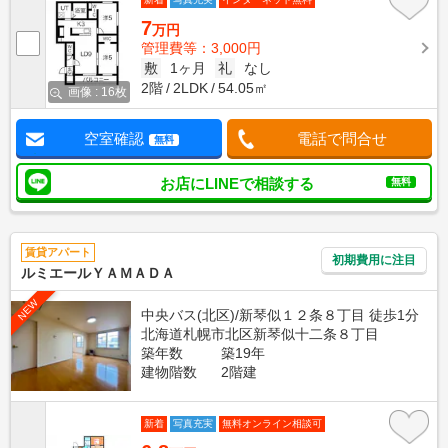
7
万円
管理費等：3,000円
敷
1ヶ月
礼
なし
2階
2LDK
54.05㎡
画像 : 16枚
空室確認
電話で問合せ
無料
お店にLINEで相談する
無料
賃貸アパート
初期費用に注目
ルミエールＹＡＭＡＤＡ
NEW
中央バス(北区)/新琴似１２条８丁目 徒歩1分
北海道札幌市北区新琴似十二条８丁目
築年数
築19年
建物階数
2階建
新着
写真充実
無料オンライン相談可