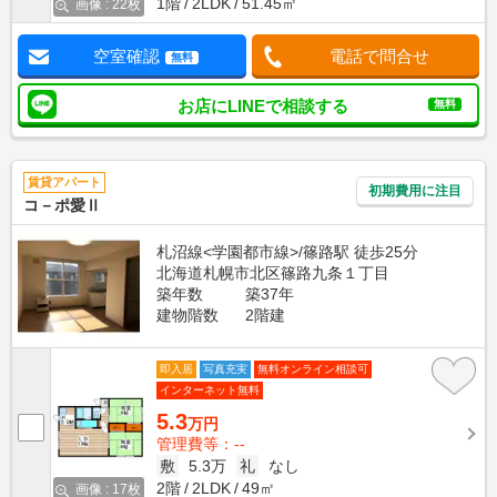
1階
2LDK
51.45㎡
画像 : 22枚
空室確認
電話で問合せ
無料
お店にLINEで相談する
無料
賃貸アパート
初期費用に注目
コ－ポ愛Ⅱ
札沼線<学園都市線>/篠路駅 徒歩25分
北海道札幌市北区篠路九条１丁目
築年数
築37年
建物階数
2階建
即入居
写真充実
無料オンライン相談可
インターネット無料
5.3
万円
管理費等：--
敷
5.3万
礼
なし
2階
2LDK
49㎡
画像 : 17枚