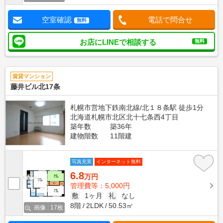
空室確認
電話で問合せ
無料
お店にLINEで相談する
無料
賃貸マンション
藤井ビル北17条
札幌市営地下鉄南北線/北１８条駅 徒歩1分
北海道札幌市北区北十七条西4丁目
築年数
築36年
建物階数
11階建
写真充実
インターネット無料
6.8
万円
管理費等：5,000円
敷
1ヶ月
礼
なし
8階
2LDK
50.53㎡
画像 : 17枚