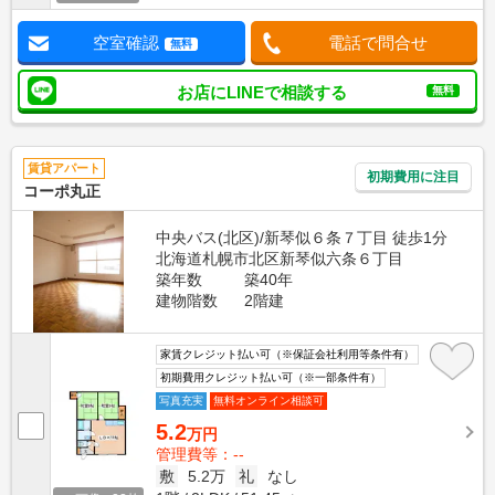
空室確認
電話で問合せ
無料
お店にLINEで相談する
無料
賃貸アパート
初期費用に注目
コーポ丸正
中央バス(北区)/新琴似６条７丁目 徒歩1分
北海道札幌市北区新琴似六条６丁目
築年数
築40年
建物階数
2階建
家賃クレジット払い可（※保証会社利用等条件有）
初期費用クレジット払い可（※一部条件有）
写真充実
無料オンライン相談可
5.2
万円
管理費等：--
敷
5.2万
礼
なし