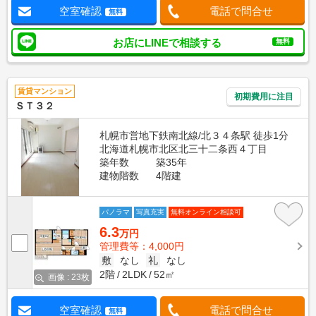
空室確認
電話で問合せ
無料
お店にLINEで相談する
無料
賃貸マンション
初期費用に注目
ＳＴ３２
札幌市営地下鉄南北線/北３４条駅 徒歩1分
北海道札幌市北区北三十二条西４丁目
築年数
築35年
建物階数
4階建
パノラマ
写真充実
無料オンライン相談可
6.3
万円
管理費等：4,000円
敷
なし
礼
なし
2階
2LDK
52㎡
画像 : 23枚
空室確認
電話で問合せ
無料