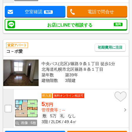
空室確認
電話で問合せ
無料
お店にLINEで相談する
無料
賃貸アパート
初期費用に注目
コ－ポ愛
中央バス(北区)/篠路９条１丁目 徒歩1分
北海道札幌市北区篠路８条１丁目
築年数
築39年
建物階数
3階建
即入居
無料オンライン相談可
5
万円
管理費等：--
敷
5万
礼
なし
3階
2LDK
49.4㎡
画像 : 6枚