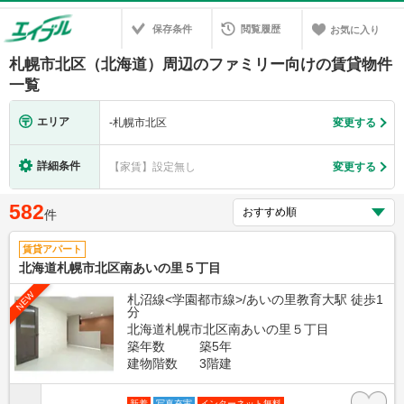
保存条件
閲覧履歴
お気に入り
札幌市北区（北海道）周辺のファミリー向けの賃貸物件
一覧
エリア
-
札幌市北区
変更する
詳細条件
【家賃】設定無し
変更する
582
件
賃貸アパート
北海道札幌市北区南あいの里５丁目
NEW
札沼線<学園都市線>/あいの里教育大駅 徒歩1
分
北海道札幌市北区南あいの里５丁目
築年数
築5年
建物階数
3階建
新着
写真充実
インターネット無料