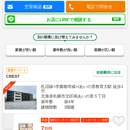
空室確認
電話で問合せ
無料
お店にLINEで相談する
無料
別の順番に並び替えてみませんか？
家賃が安い順
築年数が浅い順
面積が広い順
賃貸アパート
初期費用に注目
CREST
NEW
札沼線<学園都市線>/あいの里教育大駅 徒歩1
分
北海道札幌市北区南あいの里５丁目
築年数
築4年
建物階数
3階建
新着
無料オンライン相談可
インターネット無料
7
万円