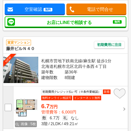
空室確認
電話で問合せ
無料
お店にLINEで相談する
無料
賃貸マンション
初期費用に注目
藤井ビルＮ４０
NEW
札幌市営地下鉄南北線/麻生駅 徒歩1分
北海道札幌市北区北四十条西４丁目
築年数
築36年
建物階数
8階建
初期費用クレジット払い可（※条件要確認）
新着
無料オンライン相談可
インターネット無料
6.7
万円
管理費等：6,000円
敷
6.7万
礼
なし
3階
2LDK
49.21㎡
画像 : 5枚