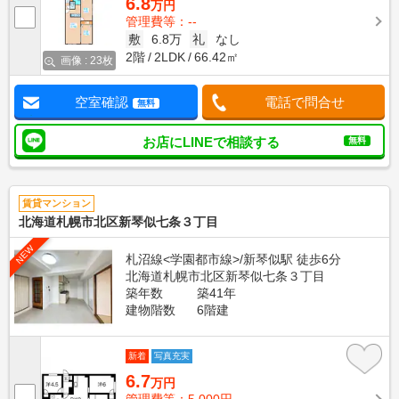
6.8
万円
管理費等：--
敷
6.8万
礼
なし
2階
2LDK
66.42㎡
画像 : 23枚
空室確認
電話で問合せ
無料
お店にLINEで相談する
無料
賃貸マンション
北海道札幌市北区新琴似七条３丁目
NEW
札沼線<学園都市線>/新琴似駅 徒歩6分
北海道札幌市北区新琴似七条３丁目
築年数
築41年
建物階数
6階建
新着
写真充実
6.7
万円