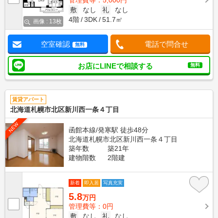
管理費等：5,000円
敷
なし
礼
なし
4階
3DK
51.7㎡
画像 : 13枚
空室確認
電話で問合せ
無料
お店にLINEで相談する
無料
賃貸アパート
北海道札幌市北区新川西一条４丁目
NEW
函館本線/発寒駅 徒歩48分
北海道札幌市北区新川西一条４丁目
築年数
築21年
建物階数
2階建
新着
即入居
写真充実
5.8
万円
管理費等：0円
敷
なし
礼
なし