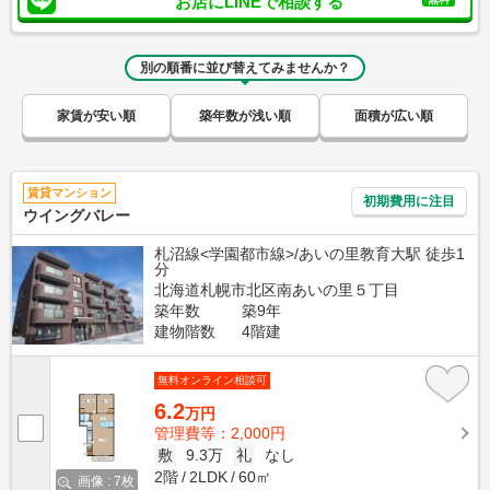
お店にLINEで相談する
別の順番に並び替えてみませんか？
家賃が安い順
築年数が浅い順
面積が広い順
賃貸マンション
初期費用に注目
ウイングバレー
札沼線<学園都市線>/あいの里教育大駅 徒歩1
分
北海道札幌市北区南あいの里５丁目
築年数
築9年
建物階数
4階建
無料オンライン相談可
6.2
万円
管理費等：2,000円
敷
9.3万
礼
なし
2階
2LDK
60㎡
画像 : 7枚