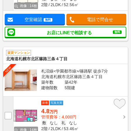
2階
2LDK
52.56㎡
画像 : 14枚
空室確認
電話で問合せ
無料
お店にLINEで相談する
無料
賃貸マンション
北海道札幌市北区篠路三条４丁目
NEW
札沼線<学園都市線>/篠路駅 徒歩7分
北海道札幌市北区篠路三条４丁目
築年数
築42年
建物階数
5階建
新着
写真充実
4.8
万円
管理費等：4,000円
敷
なし
礼
なし
2階
2LDK
53.46㎡
画像 : 14枚