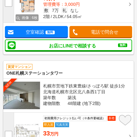
管理費等：3,000円
敷
7万
礼
なし
2階
2LDK
54.05㎡
画像 : 6枚
空室確認
電話で問合せ
無料
お店にLINEで相談する
無料
賃貸マンション
ONE札幌ステーションタワー
NEW
札幌市営地下鉄東豊線/さっぽろ駅 徒歩1分
北海道札幌市北区北八条西1丁目
築年数
築浅
建物階数
48階建 (地下2階)
初期費用クレジット払い可（※条件要確認）
新着
即入居
写真充実
33
万円