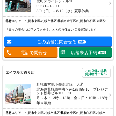
元町スカイレジテル1F
09:30～18:00
8/9（日）～8/12（水）夏季休業
得意エリア
札幌市東区/札幌市北区/札幌市豊平区/札幌市白石区/東区役所前駅
『日々の暮らしにワクワクを！』ととのう住まい ご提案致します
この店舗に問合せる
無料
電話で問合せ
店舗来店予約
無料
この店舗の掲載
エイブル大通り店
賃貸物件一覧へ
札幌市営地下鉄南北線 大通
北海道札幌市中央区南1条西5-16 プレジデ
ント松井ビル100 1F
月～木：13時～18時 金～日：10時～18時
年末年始
得意エリア
札幌市中央区/札幌市北区/札幌市東区/札幌市白石区/札幌市豊平区