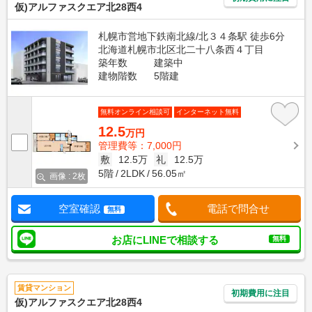
仮)アルファスクエア北28西4
札幌市営地下鉄南北線/北３４条駅 徒歩6分
北海道札幌市北区北二十八条西４丁目
築年数
建築中
建物階数
5階建
無料オンライン相談可
インターネット無料
12.5
万円
管理費等：7,000円
敷
12.5万
礼
12.5万
5階
2LDK
56.05㎡
画像 : 2枚
空室確認
電話で問合せ
無料
お店にLINEで相談する
無料
賃貸マンション
初期費用に注目
仮)アルファスクエア北28西4