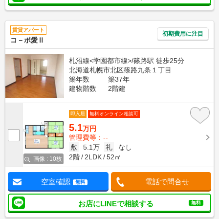
賃貸アパート
初期費用に注目
コ－ポ愛Ⅱ
札沼線<学園都市線>/篠路駅 徒歩25分
北海道札幌市北区篠路九条１丁目
築年数
築37年
建物階数
2階建
即入居
無料オンライン相談可
5.1
万円
管理費等：--
敷
5.1万
礼
なし
2階
2LDK
52㎡
画像 : 10枚
空室確認
電話で問合せ
無料
お店にLINEで相談する
無料