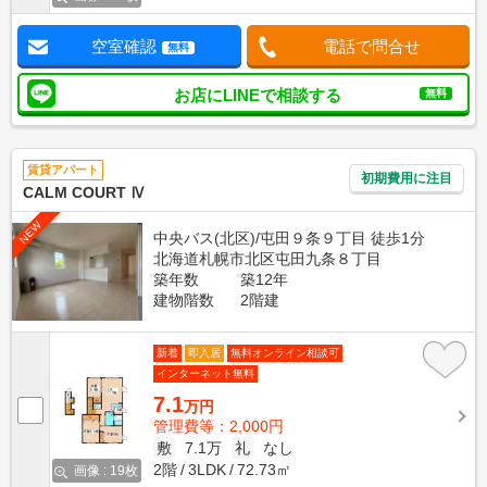
空室確認
電話で問合せ
無料
お店にLINEで相談する
無料
賃貸アパート
初期費用に注目
CALM COURT Ⅳ
NEW
中央バス(北区)/屯田９条９丁目 徒歩1分
北海道札幌市北区屯田九条８丁目
築年数
築12年
建物階数
2階建
新着
即入居
無料オンライン相談可
インターネット無料
7.1
万円
管理費等：2,000円
敷
7.1万
礼
なし
2階
3LDK
72.73㎡
画像 : 19枚