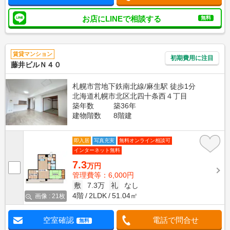
お店にLINEで相談する
無料
賃貸マンション
初期費用に注目
藤井ビルＮ４０
札幌市営地下鉄南北線/麻生駅 徒歩1分
北海道札幌市北区北四十条西４丁目
築年数
築36年
建物階数
8階建
即入居
写真充実
無料オンライン相談可
インターネット無料
7.3
万円
管理費等：6,000円
敷
7.3万
礼
なし
4階
2LDK
51.04㎡
画像 : 21枚
空室確認
電話で問合せ
無料