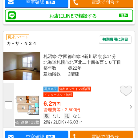
空室確認
電話で問合せ
無料
お店にLINEで相談する
無料
賃貸アパート
初期費用に注目
カ－サ・Ｎ２４
札沼線<学園都市線>/新川駅 徒歩14分
北海道札幌市北区北二十四条西１６丁目
築年数
築22年
建物階数
2階建
写真充実
無料オンライン相談可
インターネット無料
6.2
万円
管理費等：2,500円
敷
なし
礼
なし
2階
2LDK
46.03㎡
画像 : 23枚
空室確認
電話で問合せ
無料