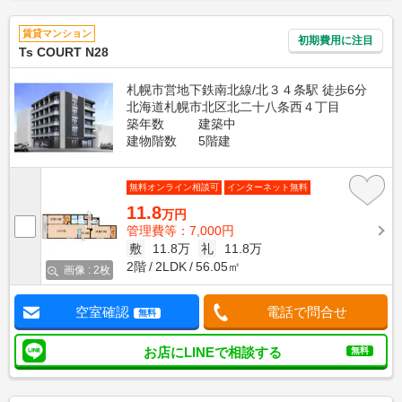
賃貸マンション
初期費用に注目
Ts COURT N28
札幌市営地下鉄南北線/北３４条駅 徒歩6分
北海道札幌市北区北二十八条西４丁目
築年数
建築中
建物階数
5階建
無料オンライン相談可
インターネット無料
11.8
万円
管理費等：7,000円
敷
11.8万
礼
11.8万
2階
2LDK
56.05㎡
画像 : 2枚
空室確認
電話で問合せ
無料
お店にLINEで相談する
無料