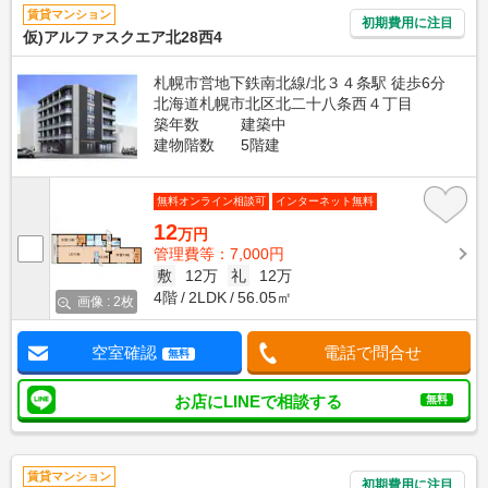
賃貸マンション
初期費用に注目
仮)アルファスクエア北28西4
札幌市営地下鉄南北線/北３４条駅 徒歩6分
北海道札幌市北区北二十八条西４丁目
築年数
建築中
建物階数
5階建
無料オンライン相談可
インターネット無料
12
万円
管理費等：7,000円
敷
12万
礼
12万
4階
2LDK
56.05㎡
画像 : 2枚
空室確認
電話で問合せ
無料
お店にLINEで相談する
無料
賃貸マンション
初期費用に注目