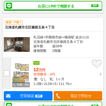
お店にLINEで相談する
無料
賃貸一戸建て
北海道札幌市北区篠路五条４丁目
札沼線<学園都市線>/篠路駅 徒歩11分
北海道札幌市北区篠路五条４丁目
築年数
築39年
建物階数
2階建
定借
12
万円
管理費等：0円
敷
なし
礼
1ヶ月
1-2階
2LDK+S
111.78㎡
画像 : 8枚
空室確認
電話で問合せ
無料
無料