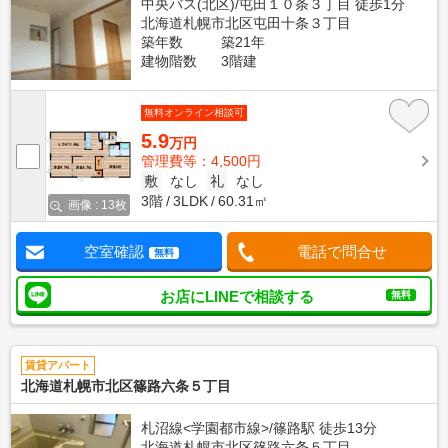
中央バス(北区)/屯田１０条３丁目 徒歩1分
北海道札幌市北区屯田十条３丁目
築年数
築21年
建物階数
3階建
無料オンライン相談可
5.9
万円
管理費等：4,500円
敷
なし
礼
なし
3階
3LDK
60.31㎡
画像 : 13枚
空室確認
電話で問合せ
無料
お店にLINEで相談する
無料
賃貸アパート
北海道札幌市北区篠路六条５丁目
札沼線<学園都市線>/篠路駅 徒歩13分
北海道札幌市北区篠路六条５丁目