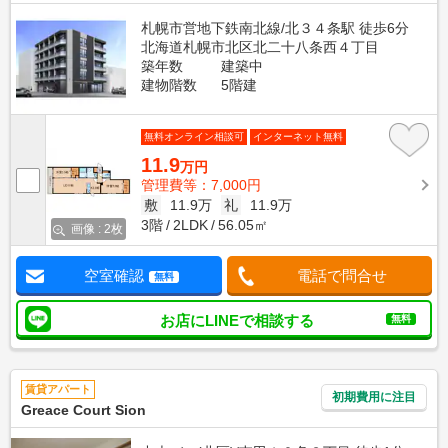
札幌市営地下鉄南北線/北３４条駅 徒歩6分
北海道札幌市北区北二十八条西４丁目
築年数
建築中
建物階数
5階建
無料オンライン相談可
インターネット無料
11.9
万円
管理費等：7,000円
敷
11.9万
礼
11.9万
3階
2LDK
56.05㎡
画像 : 2枚
空室確認
電話で問合せ
無料
お店にLINEで相談する
無料
賃貸アパート
初期費用に注目
Greace Court Sion