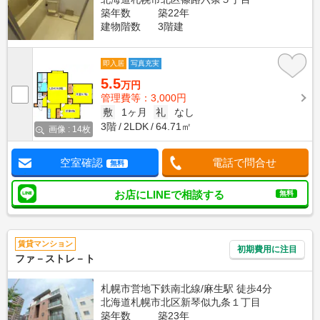
築年数
築22年
建物階数
3階建
即入居
写真充実
5.5
万円
管理費等：3,000円
敷
1ヶ月
礼
なし
3階
2LDK
64.71㎡
画像 : 14枚
空室確認
電話で問合せ
無料
お店にLINEで相談する
無料
賃貸マンション
初期費用に注目
ファ－ストレ－ト
札幌市営地下鉄南北線/麻生駅 徒歩4分
北海道札幌市北区新琴似九条１丁目
築年数
築23年