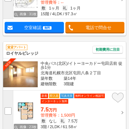
管理費等：--
敷
1ヶ月
礼
1ヶ月
15階
4LDK
97.3㎡
画像 : 31枚
空室確認
電話で問合せ
無料
賃貸アパート
初期費用に注目
ロイヤルビレッジ
NEW
中央バス(北区)/イトーヨーカドー屯田店前 徒
歩1分
北海道札幌市北区屯田八条２丁目
築年数
築14年
建物階数
3階建
新着
即入居
写真充実
無料オンライン相談可
インターネット無料
7.5
万円
管理費等：1,500円
敷
なし
礼
7.5万
3階
2LDK
61.58㎡
画像 : 23枚