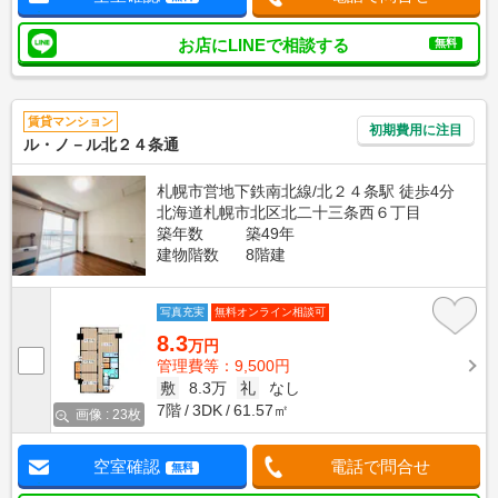
お店にLINEで相談する
無料
賃貸マンション
初期費用に注目
ル・ノ－ル北２４条通
札幌市営地下鉄南北線/北２４条駅 徒歩4分
北海道札幌市北区北二十三条西６丁目
築年数
築49年
建物階数
8階建
写真充実
無料オンライン相談可
8.3
万円
管理費等：9,500円
敷
8.3万
礼
なし
7階
3DK
61.57㎡
画像 : 23枚
空室確認
電話で問合せ
無料