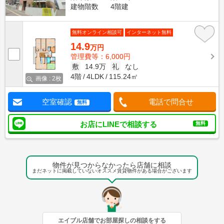
建物階数
4階建
無料オンライン相談可
インターネット無料
14.9
万円
管理費等：6,000円
敷
14.9万
礼
なし
4階
4LDK
115.24㎡
画像 : 2枚
空室確認
電話で問合せ
無料
お店にLINEで相談する
無料
物件が見つからなかったら店舗に相談
まだネットに掲載していないオススメ賃貸物件がある場合がございます
エイブル店舗でお部屋探しの相談をする