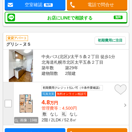
空室確認
電話で問合せ
無料
お店にLINEで相談する
無料
賃貸アパート
初期費用に注目
グリシ－ヌＳ
中央バス(北区)/太平５条２丁目 徒歩1分
北海道札幌市北区太平五条２丁目
築年数
築29年
建物階数
2階建
初期費用クレジット払い可（※条件要確認）
写真充実
無料オンライン相談可
4.8
万円
管理費等：4,500円
敷
なし
礼
なし
2階
2LDK
52.8㎡
画像 : 19枚