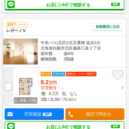
お店にLINEで相談する
無料
賃貸アパート
初期費用に注目
レガーノⅤ
中央バス(北区)/北五番橋 徒歩1分
北海道札幌市北区篠路三条２丁目
築年数
築8年
建物階数
3階建
即入居
写真充実
無料オンライン相談可
8.2
万円
管理費等：--
敷
8.2万
礼
なし
3階
3LDK
75.62㎡
画像 : 23枚
空室確認
電話で問合せ
無料
お店にLINEで相談する
無料