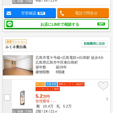
4階
1K
21㎡
画像 : 23枚
空室確認
電話で問合せ
無料
お店にLINEで相談する
無料
賃貸マンション
初期費用に注目
ルミネ東白島
広島市電９号線<広島電鉄>/白島駅 徒歩4分
広島県広島市中区東白島町
築年数
築28年
建物階数
8階建
即入居
写真充実
無料オンライン相談可
インターネット無料
5.2
万円
管理費等：--
敷
10.4万
礼
5.2万
2階
1K
21㎡
画像 : 23枚