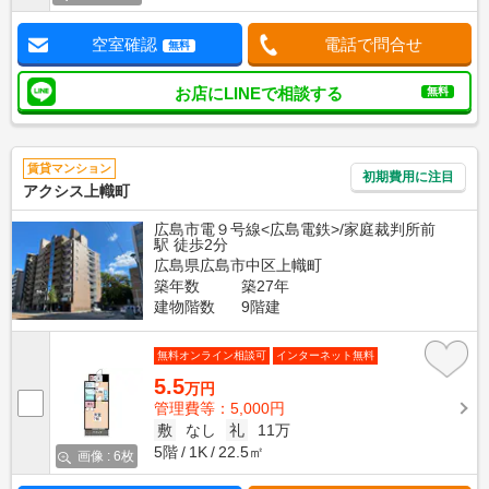
空室確認
電話で問合せ
無料
お店にLINEで相談する
無料
賃貸マンション
初期費用に注目
アクシス上幟町
広島市電９号線<広島電鉄>/家庭裁判所前
駅 徒歩2分
広島県広島市中区上幟町
築年数
築27年
建物階数
9階建
無料オンライン相談可
インターネット無料
5.5
万円
管理費等：5,000円
敷
なし
礼
11万
5階
1K
22.5㎡
画像 : 6枚