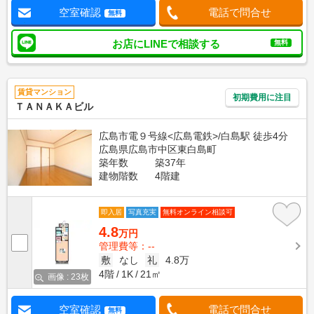
空室確認
電話で問合せ
無料
お店にLINEで相談する
無料
賃貸マンション
初期費用に注目
ＴＡＮＡＫＡビル
広島市電９号線<広島電鉄>/白島駅 徒歩4分
広島県広島市中区東白島町
築年数
築37年
建物階数
4階建
即入居
写真充実
無料オンライン相談可
4.8
万円
管理費等：--
敷
なし
礼
4.8万
4階
1K
21㎡
画像 : 23枚
空室確認
電話で問合せ
無料