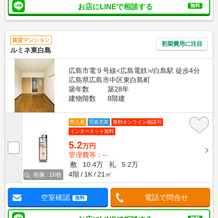
お店にLINEで相談する
無料
賃貸マンション
初期費用に注目
ルミネ東白島
広島市電９号線<広島電鉄>/白島駅 徒歩4分
広島県広島市中区東白島町
築年数
築28年
建物階数
8階建
即入居
写真充実
無料オンライン相談可
インターネット無料
5.2
万円
管理費等：--
敷
10.4万
礼
5.2万
4階
1K
21㎡
画像 : 16枚
空室確認
電話で問合せ
無料