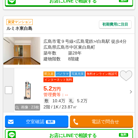
お店にLINEで相談する
無料
賃貸マンション
初期費用に注目
ルミネ東白島
広島市電９号線<広島電鉄>/白島駅 徒歩4分
広島県広島市中区東白島町
築年数
築28年
建物階数
8階建
即入居
パノラマ
写真充実
無料オンライン相談可
インターネット無料
5.2
万円
管理費等：--
敷
10.4万
礼
5.2万
2階
1K
23.87㎡
画像 : 23枚
空室確認
電話で問合せ
無料
お店にLINEで相談する
無料