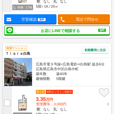
敷
なし
礼
なし
5階
1K
20㎡
画像 : 17枚
空室確認
電話で問合せ
無料
お店にLINEで相談する
無料
賃貸マンション
初期費用に注目
Ｔｉａｒａ白島
広島市電９号線<広島電鉄>/白島駅 徒歩6分
広島県広島市中区白島中町
築年数
築40年
建物階数
5階建
即入居
無料オンライン相談可
3.35
万円
管理費等：3,000円
敷
なし
礼
なし