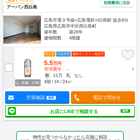
賃貸マンション
初期費用に注目
アーバン西白島
広島市電９号線<広島電鉄>/白島駅 徒歩8分
広島県広島市中区西白島町
築年数
築28年
建物階数
4階建
即入居
写真充実
無料オンライン相談可
5.5
万円
管理費等：--
敷
11万
礼
なし
4階
1K
24㎡
画像 : 23枚
空室確認
電話で問合せ
無料
お店にLINEで相談する
無料
物件が見つからなかったら店舗に相談