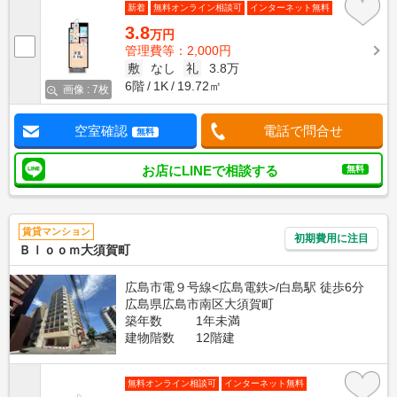
新着
無料オンライン相談可
インターネット無料
3.8
万円
管理費等：2,000円
敷
なし
礼
3.8万
6階
1K
19.72㎡
画像 : 7枚
空室確認
電話で問合せ
無料
お店にLINEで相談する
無料
賃貸マンション
初期費用に注目
Ｂｌｏｏｍ大須賀町
広島市電９号線<広島電鉄>/白島駅 徒歩6分
広島県広島市南区大須賀町
築年数
1年未満
建物階数
12階建
無料オンライン相談可
インターネット無料