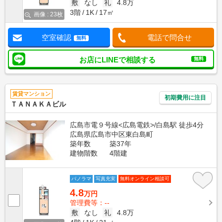
敷
なし
礼
4.8万
3階
1K
17㎡
画像 : 23枚
空室確認
電話で問合せ
無料
お店にLINEで相談する
無料
賃貸マンション
初期費用に注目
ＴＡＮＡＫＡビル
広島市電９号線<広島電鉄>/白島駅 徒歩4分
広島県広島市中区東白島町
築年数
築37年
建物階数
4階建
パノラマ
写真充実
無料オンライン相談可
4.8
万円
管理費等：--
敷
なし
礼
4.8万