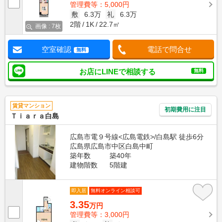
管理費等：5,000円
敷
6.3万
礼
6.3万
2階
1K
22.7㎡
画像 : 7枚
空室確認
電話で問合せ
無料
お店にLINEで相談する
無料
賃貸マンション
初期費用に注目
Ｔｉａｒａ白島
広島市電９号線<広島電鉄>/白島駅 徒歩6分
広島県広島市中区白島中町
築年数
築40年
建物階数
5階建
即入居
無料オンライン相談可
3.35
万円
管理費等：3,000円