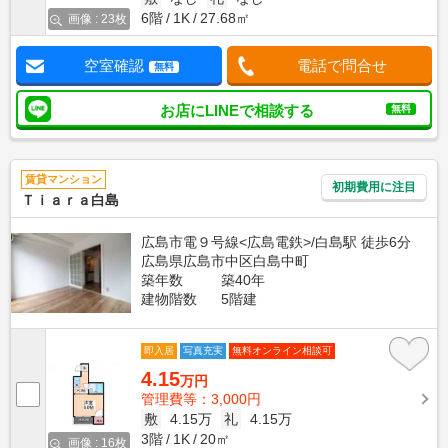
6階
1K
27.68㎡
画像 : 23枚
空室確認
電話で問合せ
無料
お店にLINEで相談する
無料
賃貸マンション
初期費用に注目
Ｔｉａｒａ白島
広島市電９号線<広島電鉄>/白島駅 徒歩6分
広島県広島市中区白島中町
築年数
築40年
建物階数
5階建
即入居
写真充実
無料オンライン相談可
4.15
万円
管理費等：3,000円
敷
4.15万
礼
4.15万
3階
1K
20㎡
画像 : 16枚