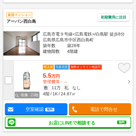
賃貸マンション
初期費用に注目
アーバン西白島
広島市電９号線<広島電鉄>/白島駅 徒歩8分
広島県広島市中区西白島町
築年数
築28年
建物階数
4階建
即入居
写真充実
無料オンライン相談可
5.5
万円
管理費等：--
敷
11万
礼
なし
4階
1K
24.87㎡
画像 : 23枚
空室確認
電話で問合せ
無料
お店にLINEで相談する
無料