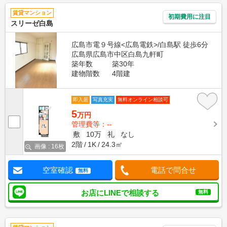
賃貸マンション
初期費用に注目
スリーゼ白島
広島市電９号線<広島電鉄>/白島駅 徒歩6分
広島県広島市中区白島九軒町
築年数
築30年
建物階数
4階建
即入居
写真充実
無料オンライン相談可
5
万円
管理費等：--
敷
10万
礼
なし
2階
1K
24.3㎡
画像 : 16枚
空室確認
電話で問合せ
無料
お店にLINEで相談する
無料