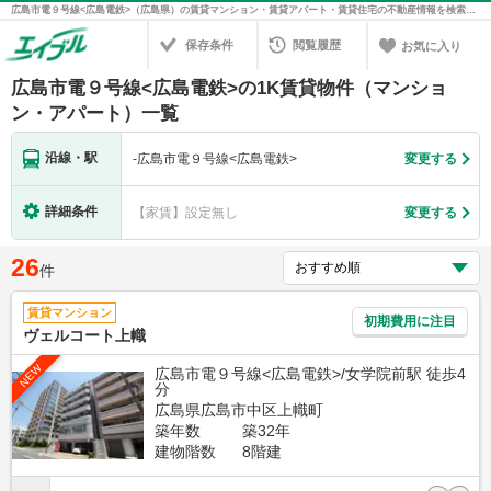
広島市電９号線<広島電鉄>（広島県）の賃貸マンション・賃貸アパート・賃貸住宅の不動産情報を検索！不動産賃貸の物件探しは、お部屋探しのエイブル
保存条件
閲覧履歴
お気に入り
広島市電９号線<広島電鉄>の1K賃貸物件（マンショ
ン・アパート）一覧
沿線・駅
-
広島市電９号線<広島電鉄>
変更する
詳細条件
【家賃】設定無し
変更する
26
件
賃貸マンション
初期費用に注目
ヴェルコート上幟
NEW
広島市電９号線<広島電鉄>/女学院前駅 徒歩4
分
広島県広島市中区上幟町
築年数
築32年
建物階数
8階建