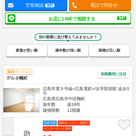
空室確認
電話で問合せ
無料
お店にLINEで相談する
無料
別の順番に並び替えてみませんか？
家賃が安い順
築年数が浅い順
面積が広い順
賃貸マンション
初期費用に注目
デルタ幟町
広島市電９号線<広島電鉄>/女学院前駅 徒歩3
分
広島県広島市中区幟町
築年数
築18年
建物階数
11階建
写真充実
無料オンライン相談可
インターネット無料