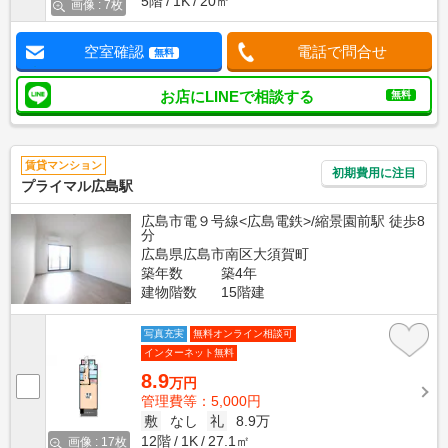
5階
1K
20㎡
画像 : 7枚
空室確認
電話で問合せ
無料
お店にLINEで相談する
無料
賃貸マンション
初期費用に注目
プライマル広島駅
広島市電９号線<広島電鉄>/縮景園前駅 徒歩8
分
広島県広島市南区大須賀町
築年数
築4年
建物階数
15階建
写真充実
無料オンライン相談可
インターネット無料
8.9
万円
管理費等：5,000円
敷
なし
礼
8.9万
12階
1K
27.1㎡
画像 : 17枚