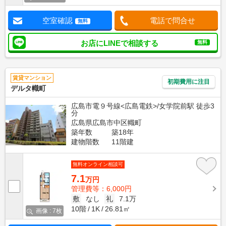
空室確認
電話で問合せ
無料
お店にLINEで相談する
無料
賃貸マンション
初期費用に注目
デルタ幟町
広島市電９号線<広島電鉄>/女学院前駅 徒歩3
分
広島県広島市中区幟町
築年数
築18年
建物階数
11階建
無料オンライン相談可
7.1
万円
管理費等：6,000円
敷
なし
礼
7.1万
10階
1K
26.81㎡
画像 : 7枚