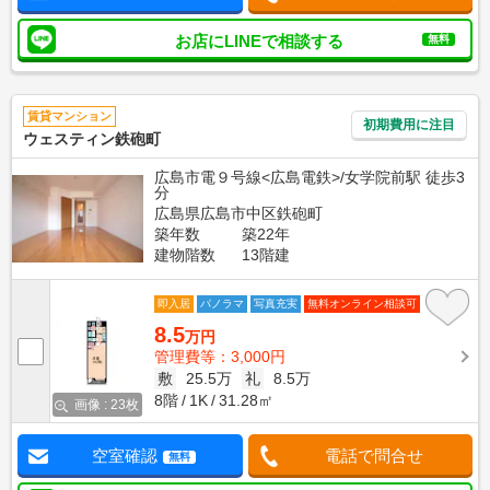
お店にLINEで相談する
無料
賃貸マンション
初期費用に注目
ウェスティン鉄砲町
広島市電９号線<広島電鉄>/女学院前駅 徒歩3
分
広島県広島市中区鉄砲町
築年数
築22年
建物階数
13階建
即入居
パノラマ
写真充実
無料オンライン相談可
8.5
万円
管理費等：3,000円
敷
25.5万
礼
8.5万
8階
1K
31.28㎡
画像 : 23枚
空室確認
電話で問合せ
無料