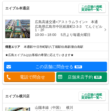
この店舗の掲載
エイブル本通店
賃貸物件一覧へ
広島高速交通<アストラムライン> 本通
広島県広島市中区紙屋町2-3-3 てんぐビル
1・2F
10:00～18:00 5月より毎週火曜日
得意エリア
本通駅/十日市町駅/八丁堀駅/白島駅/新白島駅
★広島エイブルはお客様の希望に応えていきます★
この店舗に問合せる
無料
電話で問合せ
店舗来店予約
無料
この店舗の掲載
エイブル横川店
賃貸物件一覧へ
山陽本線（中国） 横川