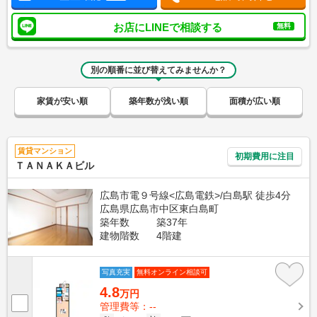
お店にLINEで相談する
無料
別の順番に並び替えてみませんか？
家賃が安い順
築年数が浅い順
面積が広い順
賃貸マンション
初期費用に注目
ＴＡＮＡＫＡビル
広島市電９号線<広島電鉄>/白島駅 徒歩4分
広島県広島市中区東白島町
築年数
築37年
建物階数
4階建
写真充実
無料オンライン相談可
4.8
万円
管理費等：--