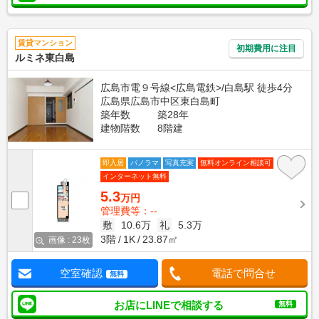
賃貸マンション
初期費用に注目
ルミネ東白島
広島市電９号線<広島電鉄>/白島駅 徒歩4分
広島県広島市中区東白島町
築年数
築28年
建物階数
8階建
即入居
パノラマ
写真充実
無料オンライン相談可
インターネット無料
5.3
万円
管理費等：--
敷
10.6万
礼
5.3万
3階
1K
23.87㎡
画像 : 23枚
空室確認
電話で問合せ
無料
お店にLINEで相談する
無料