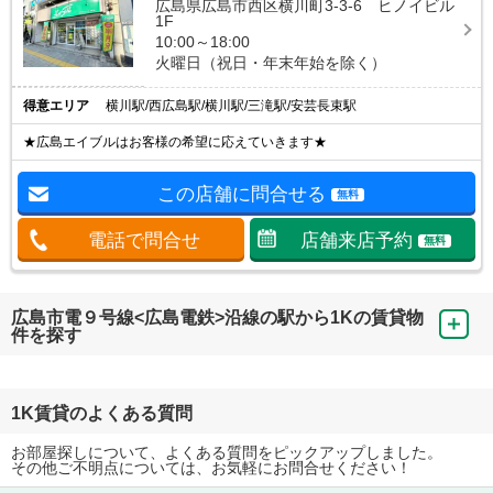
広島県広島市西区横川町3-3-6 ヒノイビル
1F
10:00～18:00
火曜日（祝日・年末年始を除く）
得意エリア
横川駅/西広島駅/横川駅/三滝駅/安芸長束駅
★広島エイブルはお客様の希望に応えていきます★
この店舗に問合せる
無料
電話で問合せ
店舗来店予約
無料
広島市電９号線<広島電鉄>沿線の駅から1Kの賃貸物
件を探す
1K賃貸のよくある質問
お部屋探しについて、よくある質問をピックアップしました。
その他ご不明点については、お気軽にお問合せください！