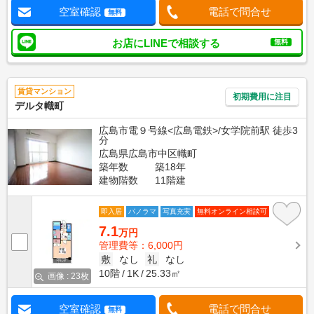
空室確認
電話で問合せ
無料
お店にLINEで相談する
無料
賃貸マンション
初期費用に注目
デルタ幟町
広島市電９号線<広島電鉄>/女学院前駅 徒歩3
分
広島県広島市中区幟町
築年数
築18年
建物階数
11階建
即入居
パノラマ
写真充実
無料オンライン相談可
7.1
万円
管理費等：6,000円
敷
なし
礼
なし
10階
1K
25.33㎡
画像 : 23枚
空室確認
電話で問合せ
無料