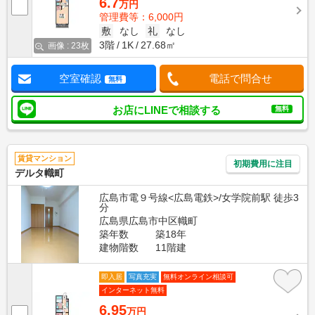
6.7
万円
管理費等：6,000円
敷
なし
礼
なし
3階
1K
27.68㎡
画像 : 23枚
空室確認
電話で問合せ
無料
お店にLINEで相談する
無料
賃貸マンション
初期費用に注目
デルタ幟町
広島市電９号線<広島電鉄>/女学院前駅 徒歩3
分
広島県広島市中区幟町
築年数
築18年
建物階数
11階建
即入居
写真充実
無料オンライン相談可
インターネット無料
6.95
万円