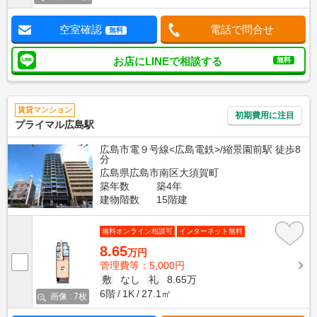
空室確認
電話で問合せ
無料
お店にLINEで相談する
無料
賃貸マンション
初期費用に注目
プライマル広島駅
広島市電９号線<広島電鉄>/縮景園前駅 徒歩8
分
広島県広島市南区大須賀町
築年数
築4年
建物階数
15階建
無料オンライン相談可
インターネット無料
8.65
万円
管理費等：5,000円
敷
なし
礼
8.65万
6階
1K
27.1㎡
画像 : 7枚