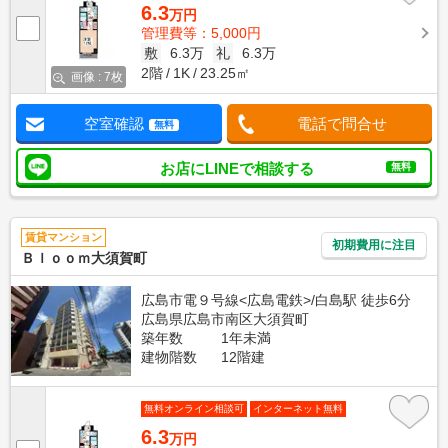
6.3
万円
管理費等：5,000円
敷
6.3万
礼
6.3万
2階
1K
23.25㎡
画像 : 7枚
空室確認
電話で問合せ
無料
お店にLINEで相談する
無料
賃貸マンション
初期費用に注目
Ｂｌｏｏｍ大須賀町
広島市電９号線<広島電鉄>/白島駅 徒歩6分
広島県広島市南区大須賀町
築年数
1年未満
建物階数
12階建
無料オンライン相談可
インターネット無料
6.3
万円