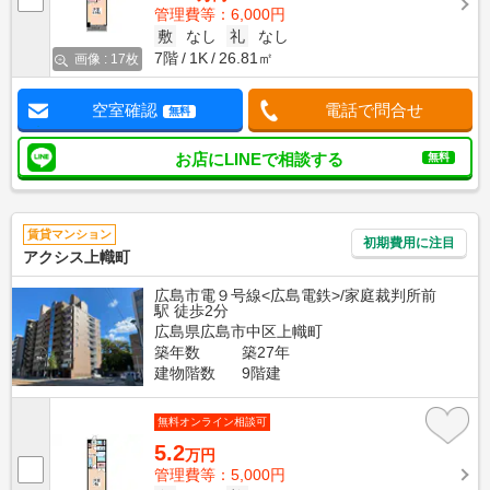
管理費等：6,000円
敷
なし
礼
なし
7階
1K
26.81㎡
画像 : 17枚
空室確認
電話で問合せ
無料
お店にLINEで相談する
無料
賃貸マンション
初期費用に注目
アクシス上幟町
広島市電９号線<広島電鉄>/家庭裁判所前
駅 徒歩2分
広島県広島市中区上幟町
築年数
築27年
建物階数
9階建
無料オンライン相談可
5.2
万円
管理費等：5,000円