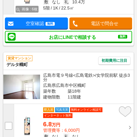
敷
なし
礼
10.4万
5階
1K
22.5㎡
画像 : 6枚
空室確認
電話で問合せ
無料
お店にLINEで相談する
無料
賃貸マンション
初期費用に注目
デルタ幟町
広島市電９号線<広島電鉄>/女学院前駅 徒歩3
分
広島県広島市中区幟町
築年数
築18年
建物階数
11階建
即入居
写真充実
無料オンライン相談可
インターネット無料
6.8
万円
管理費等：6,000円
敷
なし
礼
なし