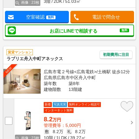
3階
2DK
51.03㎡
画像 : 23枚
空室確認
電話で問合せ
無料
お店にLINEで相談する
無料
賃貸マンション
初期費用に注目
ラブリエ舟入中町アネックス
NEW
広島市電２号線<広島電鉄>/土橋駅 徒歩12分
広島県広島市中区舟入中町
築年数
築8年
建物階数
13階建
新着
写真充実
無料オンライン相談可
インターネット無料
8.2
万円
管理費等：5,000円
敷
8.2万
礼
8.2万
10階
1LDK
39.27㎡
画像 : 23枚