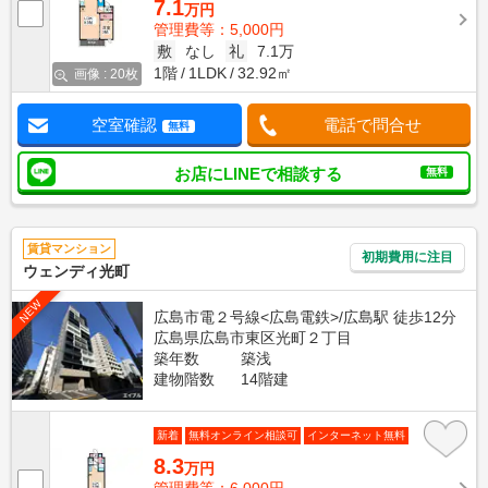
7.1
万円
管理費等：5,000円
敷
なし
礼
7.1万
1階
1LDK
32.92㎡
画像 : 20枚
空室確認
電話で問合せ
無料
お店にLINEで相談する
無料
賃貸マンション
初期費用に注目
ウェンディ光町
NEW
広島市電２号線<広島電鉄>/広島駅 徒歩12分
広島県広島市東区光町２丁目
築年数
築浅
建物階数
14階建
新着
無料オンライン相談可
インターネット無料
8.3
万円