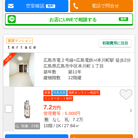
空室確認
電話で問合せ
無料
お店にLINEで相談する
無料
賃貸マンション
初期費用に注目
ｔｅｒｒａｃｅ
NEW
広島市電２号線<広島電鉄>/本川町駅 徒歩2分
広島県広島市中区本川町１丁目
築年数
築11年
建物階数
12階建
新着
写真充実
無料オンライン相談可
インターネット無料
7.2
万円
管理費等：5,000円
敷
なし
礼
7.2万
10階
1K
27.84㎡
画像 : 23枚