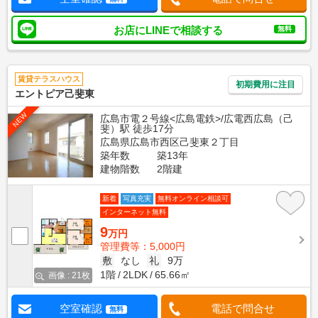
お店にLINEで相談する
無料
賃貸テラスハウス
初期費用に注目
エントピア己斐東
NEW
広島市電２号線<広島電鉄>/広電西広島（己
斐）駅 徒歩17分
広島県広島市西区己斐東２丁目
築年数
築13年
建物階数
2階建
新着
写真充実
無料オンライン相談可
インターネット無料
9
万円
管理費等：5,000円
敷
なし
礼
9万
1階
2LDK
65.66㎡
画像 : 21枚
空室確認
電話で問合せ
無料