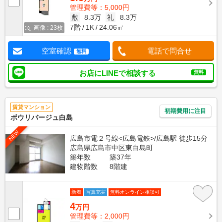
管理費等：5,000円
敷
8.3万
礼
8.3万
7階
1K
24.06㎡
画像 : 23枚
空室確認
電話で問合せ
無料
お店にLINEで相談する
無料
賃貸マンション
初期費用に注目
ボウリバージュ白島
NEW
広島市電２号線<広島電鉄>/広島駅 徒歩15分
広島県広島市中区東白島町
築年数
築37年
建物階数
8階建
新着
写真充実
無料オンライン相談可
4
万円
管理費等：2,000円