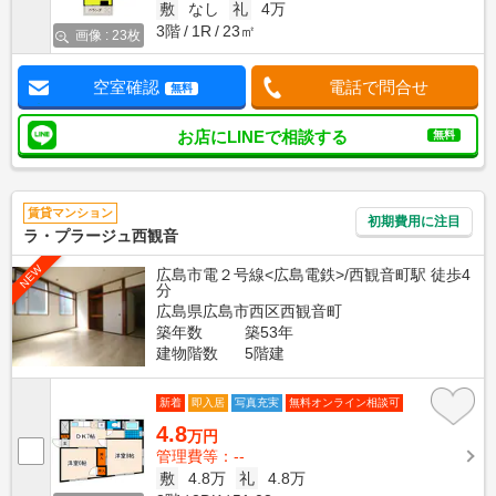
敷
なし
礼
4万
3階
1R
23㎡
画像 : 23枚
空室確認
電話で問合せ
無料
お店にLINEで相談する
無料
賃貸マンション
初期費用に注目
ラ・プラージュ西観音
NEW
広島市電２号線<広島電鉄>/西観音町駅 徒歩4
分
広島県広島市西区西観音町
築年数
築53年
建物階数
5階建
新着
即入居
写真充実
無料オンライン相談可
4.8
万円
管理費等：--
敷
4.8万
礼
4.8万