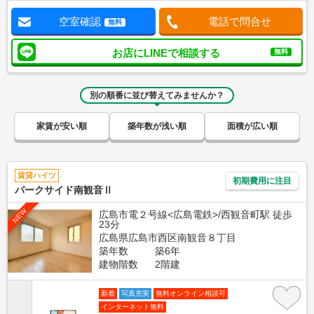
空室確認
電話で問合せ
無料
お店にLINEで相談する
無料
別の順番に並び替えてみませんか？
家賃が安い順
築年数が浅い順
面積が広い順
賃貸ハイツ
初期費用に注目
パークサイド南観音Ⅱ
NEW
広島市電２号線<広島電鉄>/西観音町駅 徒歩
23分
広島県広島市西区南観音８丁目
築年数
築6年
建物階数
2階建
新着
写真充実
無料オンライン相談可
インターネット無料