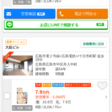
2階
1LDK
28㎡
画像 : 7枚
空室確認
電話で問合せ
無料
お店にLINEで相談する
無料
賃貸マンション
初期費用に注目
大起ビル
NEW
広島市電２号線<広島電鉄>/十日市町駅 徒歩
18分
広島県広島市中区舟入中町
築年数
築54年
建物階数
9階建
新着
即入居
写真充実
無料オンライン相談可
7.9
万円
管理費等：5,000円
敷
15.8万
礼
7.9万
8階
2LDK
70㎡
画像 : 23枚