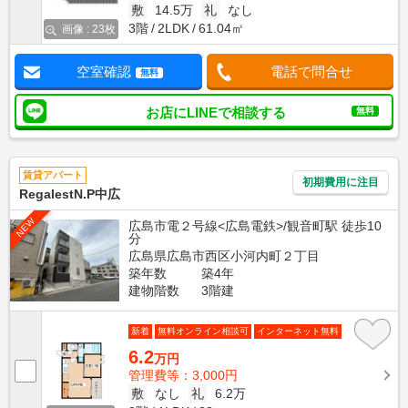
敷
14.5万
礼
なし
3階
2LDK
61.04㎡
画像 : 23枚
空室確認
電話で問合せ
無料
お店にLINEで相談する
無料
賃貸アパート
初期費用に注目
RegalestN.P中広
NEW
広島市電２号線<広島電鉄>/観音町駅 徒歩10
分
広島県広島市西区小河内町２丁目
築年数
築4年
建物階数
3階建
新着
無料オンライン相談可
インターネット無料
6.2
万円
管理費等：3,000円
敷
なし
礼
6.2万