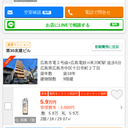
空室確認
電話で問合せ
無料
お店にLINEで相談する
無料
賃貸マンション
初期費用に注目
第30友建ビル
NEW
広島市電２号線<広島電鉄>/本川町駅 徒歩5分
広島県広島市中区十日市町２丁目
築年数
築18年
建物階数
9階建
新着
無料オンライン相談可
インターネット無料
5.9
万円
管理費等：3,000円
敷
5.9万
礼
5.9万
2階
1K
29.07㎡
画像 : 7枚