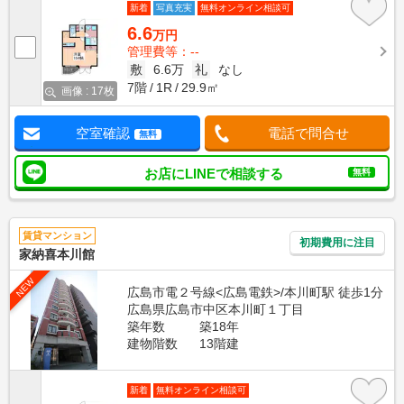
新着
写真充実
無料オンライン相談可
6.6
万円
管理費等：--
敷
6.6万
礼
なし
7階
1R
29.9㎡
画像 : 17枚
空室確認
電話で問合せ
無料
お店にLINEで相談する
無料
賃貸マンション
初期費用に注目
家納喜本川館
NEW
広島市電２号線<広島電鉄>/本川町駅 徒歩1分
広島県広島市中区本川町１丁目
築年数
築18年
建物階数
13階建
新着
無料オンライン相談可