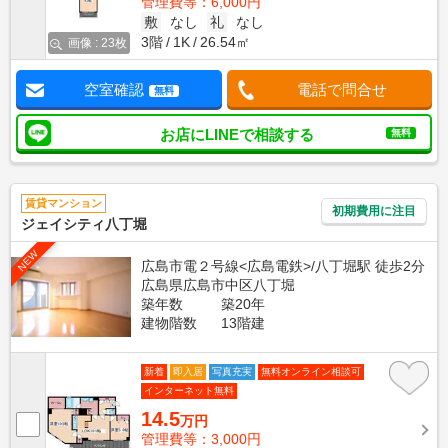
管理費等：6,000円
敷
なし
礼
なし
3階
1K
26.54㎡
画像 : 23枚
空室確認
電話で問合せ
無料
お店にLINEで相談する
無料
賃貸マンション
初期費用に注目
ジェイシティ八丁堀
NEW
広島市電２号線<広島電鉄>/八丁堀駅 徒歩2分
広島県広島市中区八丁堀
築年数
築20年
建物階数
13階建
新着
即入居
写真充実
無料オンライン相談可
インターネット無料
14.5
万円
管理費等：3,000円