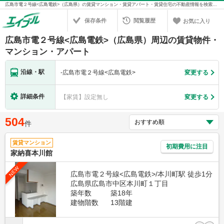
広島市電２号線<広島電鉄>（広島県）の賃貸マンション・賃貸アパート・賃貸住宅の不動産情報を検索！不動産賃貸の物件探しは、お部屋探しのエイブル
保存条件
閲覧履歴
お気に入り
広島市電２号線<広島電鉄>（広島県）周辺の賃貸物件・
マンション・アパート
沿線・駅
-
広島市電２号線<広島電鉄>
変更する
詳細条件
【家賃】設定無し
変更する
504
件
賃貸マンション
初期費用に注目
家納喜本川館
NEW
広島市電２号線<広島電鉄>/本川町駅 徒歩1分
広島県広島市中区本川町１丁目
築年数
築18年
建物階数
13階建