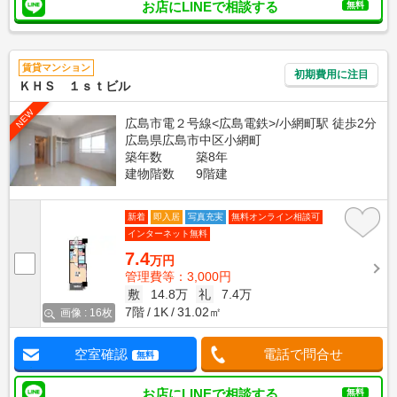
お店にLINEで相談する
無料
賃貸マンション
初期費用に注目
ＫＨＳ １ｓｔビル
NEW
広島市電２号線<広島電鉄>/小網町駅 徒歩2分
広島県広島市中区小網町
築年数
築8年
建物階数
9階建
新着
即入居
写真充実
無料オンライン相談可
インターネット無料
7.4
万円
管理費等：3,000円
敷
14.8万
礼
7.4万
7階
1K
31.02㎡
画像 : 16枚
空室確認
電話で問合せ
無料
お店にLINEで相談する
無料