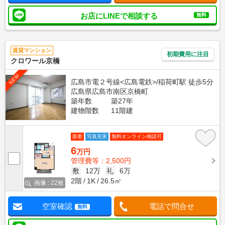
お店にLINEで相談する
無料
賃貸マンション
初期費用に注目
クロワール京橋
NEW
広島市電２号線<広島電鉄>/稲荷町駅 徒歩5分
広島県広島市南区京橋町
築年数
築27年
建物階数
11階建
新着
写真充実
無料オンライン相談可
6
万円
管理費等：2,500円
敷
12万
礼
6万
2階
1K
26.5㎡
画像 : 22枚
空室確認
電話で問合せ
無料