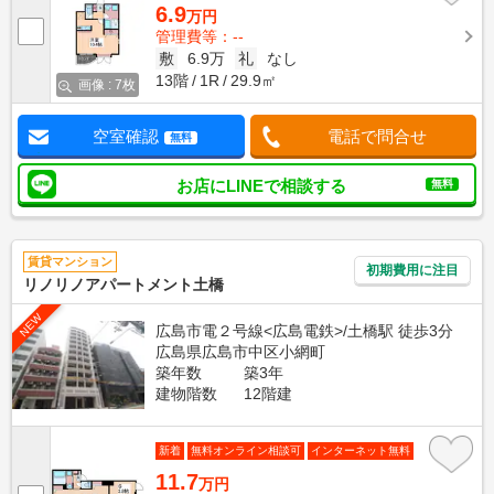
6.9
万円
管理費等：--
敷
6.9万
礼
なし
13階
1R
29.9㎡
画像 : 7枚
空室確認
電話で問合せ
無料
お店にLINEで相談する
無料
賃貸マンション
初期費用に注目
リノリノアパートメント土橋
NEW
広島市電２号線<広島電鉄>/土橋駅 徒歩3分
広島県広島市中区小網町
築年数
築3年
建物階数
12階建
新着
無料オンライン相談可
インターネット無料
11.7
万円