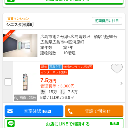
賃貸マンション
初期費用に注目
シエスタ河原町
NEW
広島市電２号線<広島電鉄>/土橋駅 徒歩9分
広島県広島市中区河原町
築年数
築7年
建物階数
10階建
新着
写真充実
無料オンライン相談可
インターネット無料
7.5
万円
管理費等：3,000円
敷
15万
礼
7.5万
5階
1LDK
36.9㎡
画像 : 23枚
空室確認
電話で問合せ
無料
お店にLINEで相談する
無料