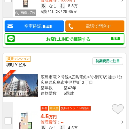
管理費等：6,000円
敷
なし
礼
8.3万
5階
1LDK
29.65㎡
画像 : 7枚
空室確認
電話で問合せ
無料
お店にLINEで相談する
無料
賃貸マンション
初期費用に注目
堺町Ｙビル
NEW
広島市電２号線<広島電鉄>/小網町駅 徒歩1分
広島県広島市中区堺町２丁目
築年数
築42年
建物階数
5階建
新着
即入居
無料オンライン相談可
4.5
万円
管理費等：--
敷
なし
礼
4.5万