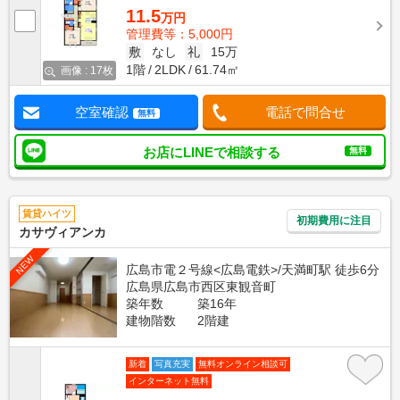
11.5
万円
管理費等：5,000円
敷
なし
礼
15万
1階
2LDK
61.74㎡
画像 : 17枚
空室確認
電話で問合せ
無料
お店にLINEで相談する
無料
賃貸ハイツ
初期費用に注目
カサヴィアンカ
NEW
広島市電２号線<広島電鉄>/天満町駅 徒歩6分
広島県広島市西区東観音町
築年数
築16年
建物階数
2階建
新着
写真充実
無料オンライン相談可
インターネット無料