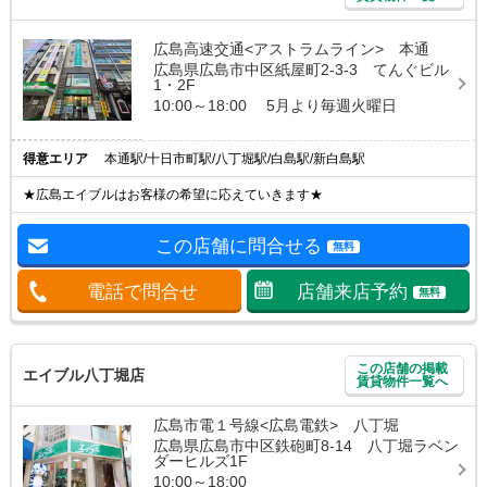
広島高速交通<アストラムライン> 本通
広島県広島市中区紙屋町2-3-3 てんぐビル
1・2F
10:00～18:00 5月より毎週火曜日
得意エリア
本通駅/十日市町駅/八丁堀駅/白島駅/新白島駅
★広島エイブルはお客様の希望に応えていきます★
この店舗に問合せる
無料
電話で問合せ
店舗来店予約
無料
この店舗の掲載
エイブル八丁堀店
賃貸物件一覧へ
広島市電１号線<広島電鉄> 八丁堀
広島県広島市中区鉄砲町8-14 八丁堀ラベン
ダーヒルズ1F
10:00～18:00