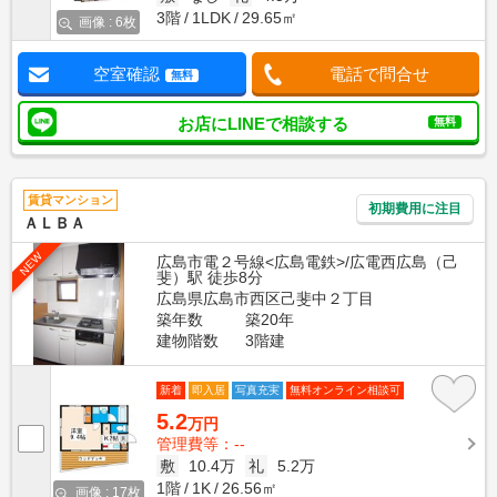
3階
1LDK
29.65㎡
画像 : 6枚
空室確認
電話で問合せ
無料
お店にLINEで相談する
無料
賃貸マンション
初期費用に注目
ＡＬＢＡ
NEW
広島市電２号線<広島電鉄>/広電西広島（己
斐）駅 徒歩8分
広島県広島市西区己斐中２丁目
築年数
築20年
建物階数
3階建
新着
即入居
写真充実
無料オンライン相談可
5.2
万円
管理費等：--
敷
10.4万
礼
5.2万
1階
1K
26.56㎡
画像 : 17枚