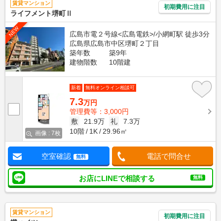
賃貸マンション
初期費用に注目
ライフメント堺町Ⅱ
NEW
広島市電２号線<広島電鉄>/小網町駅 徒歩3分
広島県広島市中区堺町２丁目
築年数
築9年
建物階数
10階建
新着
無料オンライン相談可
7.3
万円
管理費等：3,000円
敷
21.9万
礼
7.3万
10階
1K
29.96㎡
画像 : 7枚
空室確認
電話で問合せ
無料
お店にLINEで相談する
無料
賃貸マンション
初期費用に注目