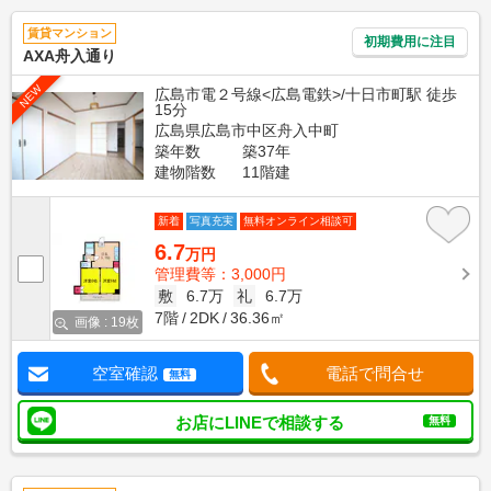
賃貸マンション
初期費用に注目
AXA舟入通り
NEW
広島市電２号線<広島電鉄>/十日市町駅 徒歩
15分
広島県広島市中区舟入中町
築年数
築37年
建物階数
11階建
新着
写真充実
無料オンライン相談可
6.7
万円
管理費等：3,000円
敷
6.7万
礼
6.7万
7階
2DK
36.36㎡
画像 : 19枚
空室確認
電話で問合せ
無料
お店にLINEで相談する
無料