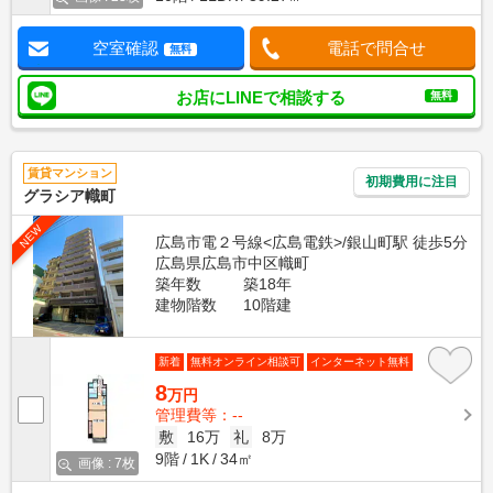
空室確認
電話で問合せ
無料
お店にLINEで相談する
無料
賃貸マンション
初期費用に注目
グラシア幟町
NEW
広島市電２号線<広島電鉄>/銀山町駅 徒歩5分
広島県広島市中区幟町
築年数
築18年
建物階数
10階建
新着
無料オンライン相談可
インターネット無料
8
万円
管理費等：--
敷
16万
礼
8万
9階
1K
34㎡
画像 : 7枚