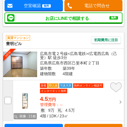
空室確認
電話で問合せ
無料
お店にLINEで相談する
無料
賃貸マンション
初期費用に注目
豊明ビル
NEW
広島市電２号線<広島電鉄>/広電西広島（己
斐）駅 徒歩3分
広島県広島市西区己斐本町２丁目
築年数
築39年
建物階数
4階建
新着
即入居
写真充実
無料オンライン相談可
インターネット無料
4.5
万円
管理費等：--
敷
9万
礼
4.5万
4階
1DK
23㎡
画像 : 21枚