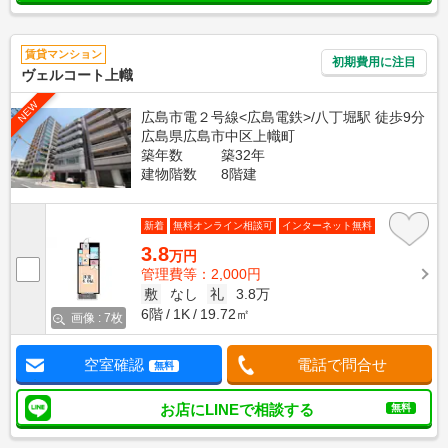
賃貸マンション
初期費用に注目
ヴェルコート上幟
NEW
広島市電２号線<広島電鉄>/八丁堀駅 徒歩9分
広島県広島市中区上幟町
築年数
築32年
建物階数
8階建
新着
無料オンライン相談可
インターネット無料
3.8
万円
管理費等：2,000円
敷
なし
礼
3.8万
6階
1K
19.72㎡
画像 : 7枚
空室確認
電話で問合せ
無料
お店にLINEで相談する
無料