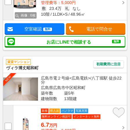
管理費等：5,000円
敷
23.4万
礼
なし
10階
1LDK+S
48.96㎡
画像 : 6枚
空室確認
電話で問合せ
無料
お店にLINEで相談する
無料
賃貸マンション
初期費用に注目
ヴィラ博丈昭和町
NEW
広島市電２号線<広島電鉄>/八丁堀駅 徒歩22
分
広島県広島市中区昭和町
築年数
築5年
建物階数
13階建
新着
即入居
パノラマ
写真充実
無料オンライン相談可
インターネット無料
6.7
万円