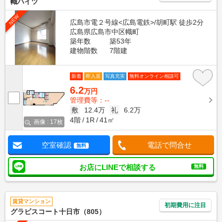
幟ハイツ
NEW
広島市電２号線<広島電鉄>/胡町駅 徒歩2分
広島県広島市中区幟町
築年数
築53年
建物階数
7階建
新着
即入居
写真充実
無料オンライン相談可
6.2
万円
管理費等：--
敷
12.4万
礼
6.2万
4階
1R
41㎡
画像 : 17枚
空室確認
電話で問合せ
無料
お店にLINEで相談する
無料
賃貸マンション
初期費用に注目
グラビスコート十日市（805）