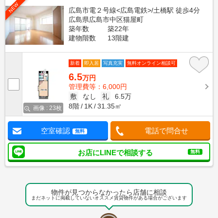
NEW
広島市電２号線<広島電鉄>/土橋駅 徒歩4分
広島県広島市中区猫屋町
築年数
築22年
建物階数
13階建
新着
即入居
写真充実
無料オンライン相談可
6.5
万円
管理費等：6,000円
敷
なし
礼
6.5万
8階
1K
31.35㎡
画像 : 23枚
空室確認
電話で問合せ
無料
お店にLINEで相談する
無料
物件が見つからなかったら店舗に相談
まだネットに掲載していないオススメ賃貸物件がある場合がございます