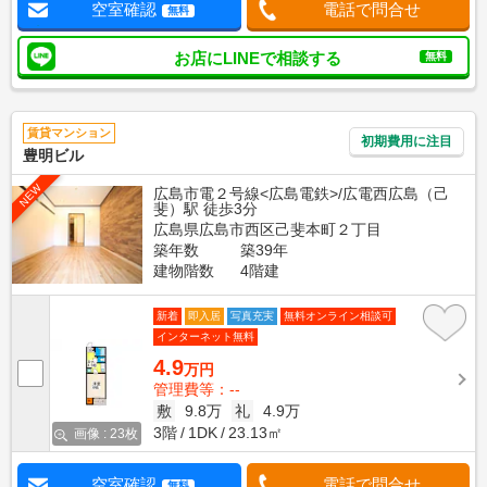
空室確認
電話で問合せ
無料
お店にLINEで相談する
無料
賃貸マンション
初期費用に注目
豊明ビル
NEW
広島市電２号線<広島電鉄>/広電西広島（己
斐）駅 徒歩3分
広島県広島市西区己斐本町２丁目
築年数
築39年
建物階数
4階建
新着
即入居
写真充実
無料オンライン相談可
インターネット無料
4.9
万円
管理費等：--
敷
9.8万
礼
4.9万
3階
1DK
23.13㎡
画像 : 23枚
空室確認
電話で問合せ
無料