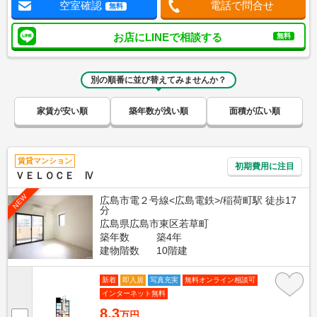
空室確認
電話で問合せ
無料
お店にLINEで相談する
無料
別の順番に並び替えてみませんか？
家賃が安い順
築年数が浅い順
面積が広い順
賃貸マンション
初期費用に注目
ＶＥＬＯＣＥ Ⅳ
NEW
広島市電２号線<広島電鉄>/稲荷町駅 徒歩17
分
広島県広島市東区若草町
築年数
築4年
建物階数
10階建
新着
即入居
写真充実
無料オンライン相談可
インターネット無料
8.3
万円