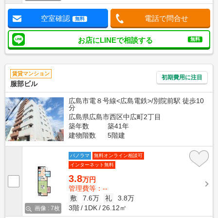
空室確認
電話で問合せ
無料
お店にLINEで相談する
無料
賃貸マンション
初期費用に注目
服部ビル
広島市電８号線<広島電鉄>/別院前駅 徒歩10
分
広島県広島市西区中広町2丁目
築年数
築41年
建物階数
5階建
パノラマ
無料オンライン相談可
インターネット無料
3.8
万円
管理費等：--
敷
7.6万
礼
3.8万
3階
1DK
26.12㎡
画像 : 7枚