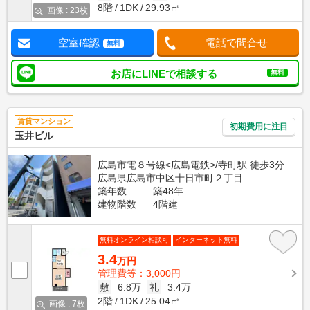
8階
1DK
29.93㎡
画像 : 23枚
空室確認
電話で問合せ
無料
お店にLINEで相談する
無料
賃貸マンション
初期費用に注目
玉井ビル
広島市電８号線<広島電鉄>/寺町駅 徒歩3分
広島県広島市中区十日市町２丁目
築年数
築48年
建物階数
4階建
無料オンライン相談可
インターネット無料
3.4
万円
管理費等：3,000円
敷
6.8万
礼
3.4万
2階
1DK
25.04㎡
画像 : 7枚