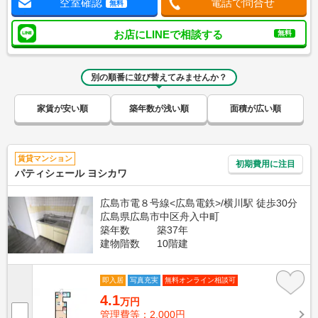
空室確認
電話で問合せ
無料
お店にLINEで相談する
無料
別の順番に並び替えてみませんか？
家賃が安い順
築年数が浅い順
面積が広い順
賃貸マンション
初期費用に注目
パティシェール ヨシカワ
広島市電８号線<広島電鉄>/横川駅 徒歩30分
広島県広島市中区舟入中町
築年数
築37年
建物階数
10階建
即入居
写真充実
無料オンライン相談可
4.1
万円
管理費等：2,000円