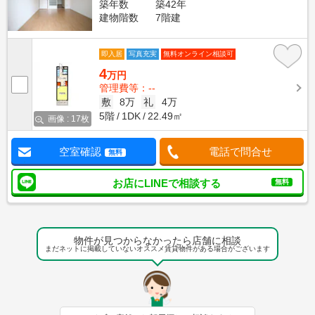
築年数
築42年
建物階数
7階建
即入居
写真充実
無料オンライン相談可
4
万円
管理費等：--
敷
8万
礼
4万
5階
1DK
22.49㎡
画像 : 17枚
空室確認
電話で問合せ
無料
お店にLINEで相談する
無料
物件が見つからなかったら店舗に相談
まだネットに掲載していないオススメ賃貸物件がある場合がございます