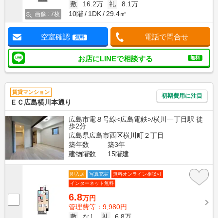
敷
16.2万
礼
8.1万
10階
1DK
29.4㎡
画像 : 7枚
空室確認
電話で問合せ
無料
お店にLINEで相談する
無料
賃貸マンション
初期費用に注目
ＥＣ広島横川本通り
広島市電８号線<広島電鉄>/横川一丁目駅 徒
歩2分
広島県広島市西区横川町２丁目
築年数
築3年
建物階数
15階建
即入居
写真充実
無料オンライン相談可
インターネット無料
6.8
万円
管理費等：9,980円
敷
なし
礼
6.8万