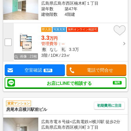
広島県広島市西区楠木町１丁目
築年数
築47年
建物階数
4階建
即入居
写真充実
無料オンライン相談可
3.3
万円
管理費等：--
敷
なし
礼
3.3万
3階
1DK
23㎡
画像 : 23枚
空室確認
電話で問合せ
無料
お店にLINEで相談する
無料
賃貸マンション
初期費用に注目
房尾本店横川駅前ビル
広島市電８号線<広島電鉄>/横川駅 徒歩2分
広島県広島市西区横川町３丁目