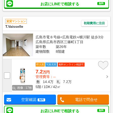
お店にLINEで相談する
無料
賃貸マンション
初期費用に注目
T.Vaisselle
広島市電８号線<広島電鉄>/横川駅 徒歩3分
広島県広島市西区三篠町1丁目
築年数
築26年
建物階数
8階建
即入居
写真充実
無料オンライン相談可
7.2
万円
管理費等：--
敷
14.4万
礼
7.2万
5階
1DK
42㎡
画像 : 17枚
空室確認
電話で問合せ
無料
お店にLINEで相談する
無料