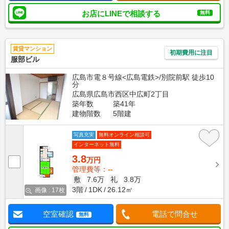
お店にLINEで相談する
無料
賃貸マンション
初期費用に注目
服部ビル
広島市電８号線<広島電鉄>/別院前駅 徒歩10
分
広島県広島市西区中広町2丁目
築年数
築41年
建物階数
5階建
写真充実
無料オンライン相談可
インターネット無料
3.8
万円
管理費等：--
敷
7.6万
礼
3.8万
3階
1DK
26.12㎡
画像 : 17枚
空室確認
電話で問合せ
無料