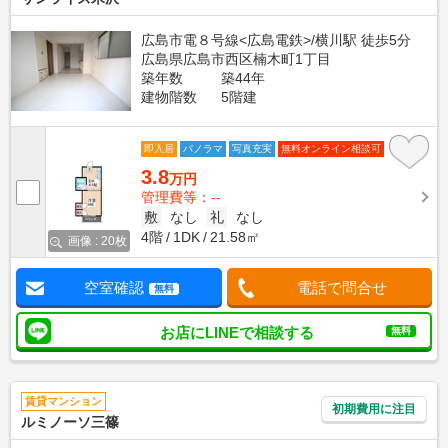
広島市電８号線<広島電鉄>/横川駅 徒歩5分
広島県広島市西区楠木町1丁目
築年数
築44年
建物階数
5階建
即入居
パノラマ
写真充実
無料オンライン相談可
3.8
万円
管理費等：--
敷
なし
礼
なし
4階
1DK
21.58㎡
画像 : 20枚
空室確認
電話で問合せ
無料
お店にLINEで相談する
無料
賃貸マンション
初期費用に注目
ルミノーソ三篠