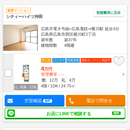
賃貸マンション
初期費用に注目
シティーハイツ沖田
広島市電８号線<広島電鉄>/横川駅 徒歩3分
広島県広島市西区横川町2丁目
築年数
築37年
建物階数
4階建
即入居
パノラマ
写真充実
無料オンライン相談可
4
万円
管理費等：--
敷
12万
礼
4万
4階
1DK
24.75㎡
画像 : 22枚
空室確認
電話で問合せ
無料
お店にLINEで相談する
無料