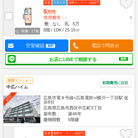
新着
写真充実
無料オンライン相談可
5
万円
管理費等：--
敷
なし
礼
5万
8階
1DK
25.15㎡
画像 : 17枚
空室確認
電話で問合せ
無料
お店にLINEで相談する
無料
賃貸マンション
初期費用に注目
中広ハイム
NEW
広島市電８号線<広島電鉄>/横川一丁目駅 徒
歩8分
広島県広島市西区中広町3丁目
築年数
築46年
建物階数
5階建
新着
無料オンライン相談可