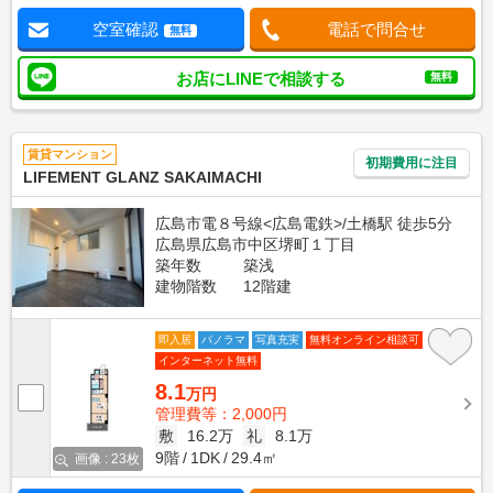
空室確認
電話で問合せ
無料
お店にLINEで相談する
無料
賃貸マンション
初期費用に注目
LIFEMENT GLANZ SAKAIMACHI
広島市電８号線<広島電鉄>/土橋駅 徒歩5分
広島県広島市中区堺町１丁目
築年数
築浅
建物階数
12階建
即入居
パノラマ
写真充実
無料オンライン相談可
インターネット無料
8.1
万円
管理費等：2,000円
敷
16.2万
礼
8.1万
9階
1DK
29.4㎡
画像 : 23枚