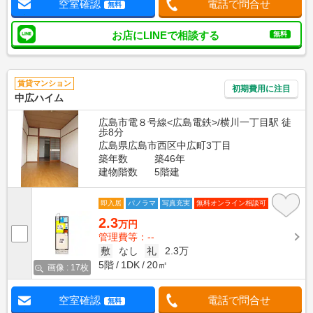
空室確認
電話で問合せ
無料
お店にLINEで相談する
無料
賃貸マンション
初期費用に注目
中広ハイム
広島市電８号線<広島電鉄>/横川一丁目駅 徒
歩8分
広島県広島市西区中広町3丁目
築年数
築46年
建物階数
5階建
即入居
パノラマ
写真充実
無料オンライン相談可
2.3
万円
管理費等：--
敷
なし
礼
2.3万
5階
1DK
20㎡
画像 : 17枚
空室確認
電話で問合せ
無料