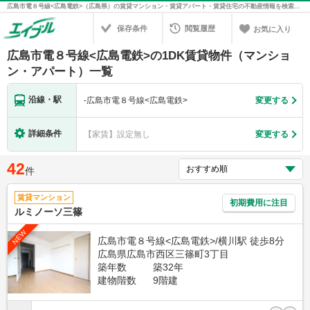
広島市電８号線<広島電鉄>（広島県）の賃貸マンション・賃貸アパート・賃貸住宅の不動産情報を検索！不動産賃貸の物件探しは、お部屋探しのエイブル
保存条件
閲覧履歴
お気に入り
広島市電８号線<広島電鉄>の1DK賃貸物件（マンショ
ン・アパート）一覧
沿線・駅
-
広島市電８号線<広島電鉄>
変更する
詳細条件
【家賃】設定無し
変更する
42
件
賃貸マンション
初期費用に注目
ルミノーソ三篠
NEW
広島市電８号線<広島電鉄>/横川駅 徒歩8分
広島県広島市西区三篠町3丁目
築年数
築32年
建物階数
9階建