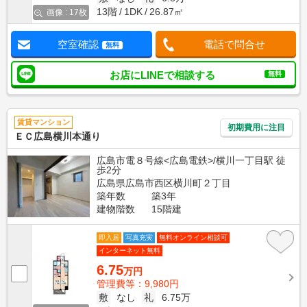
13階
1DK
26.87㎡
画像 : 17枚
空室確認
電話で問合せ
無料
お店にLINEで相談する
無料
賃貸マンション
初期費用に注目
ＥＣ広島横川本通り
広島市電８号線<広島電鉄>/横川一丁目駅 徒
歩2分
広島県広島市西区横川町２丁目
築年数
築3年
建物階数
15階建
即入居
写真充実
無料オンライン相談可
インターネット無料
6.75
万円
管理費等：9,980円
敷
なし
礼
6.75万