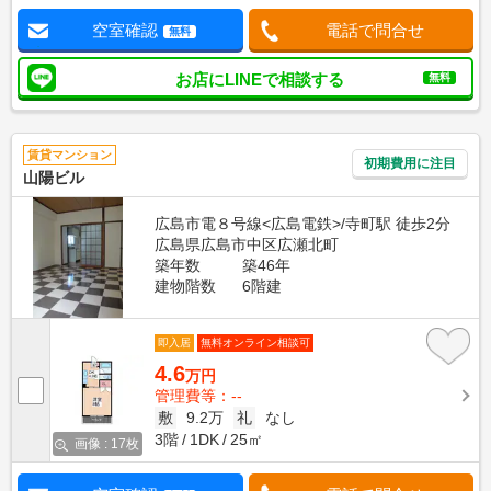
空室確認
電話で問合せ
無料
お店にLINEで相談する
無料
賃貸マンション
初期費用に注目
山陽ビル
広島市電８号線<広島電鉄>/寺町駅 徒歩2分
広島県広島市中区広瀬北町
築年数
築46年
建物階数
6階建
即入居
無料オンライン相談可
4.6
万円
管理費等：--
敷
9.2万
礼
なし
3階
1DK
25㎡
画像 : 17枚