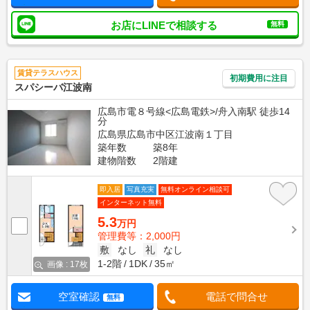
お店にLINEで相談する
無料
賃貸テラスハウス
初期費用に注目
スパシーバ江波南
広島市電８号線<広島電鉄>/舟入南駅 徒歩14
分
広島県広島市中区江波南１丁目
築年数
築8年
建物階数
2階建
即入居
写真充実
無料オンライン相談可
インターネット無料
5.3
万円
管理費等：2,000円
敷
なし
礼
なし
1-2階
1DK
35㎡
画像 : 17枚
空室確認
電話で問合せ
無料