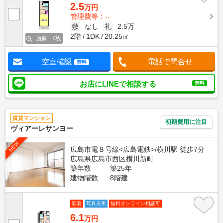
2.5
万円
管理費等：--
敷
なし
礼
2.5万
2階
1DK
20.25㎡
画像 : 7枚
空室確認
電話で問合せ
無料
お店にLINEで相談する
無料
賃貸マンション
初期費用に注目
ヴィアーレサンヨー
NEW
広島市電８号線<広島電鉄>/横川駅 徒歩7分
広島県広島市西区横川新町
築年数
築25年
建物階数
8階建
新着
写真充実
無料オンライン相談可
6.1
万円