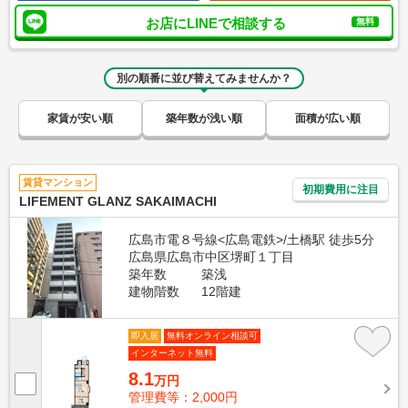
お店にLINEで相談する
無料
別の順番に並び替えてみませんか？
家賃が安い順
築年数が浅い順
面積が広い順
賃貸マンション
初期費用に注目
LIFEMENT GLANZ SAKAIMACHI
広島市電８号線<広島電鉄>/土橋駅 徒歩5分
広島県広島市中区堺町１丁目
築年数
築浅
建物階数
12階建
即入居
無料オンライン相談可
インターネット無料
8.1
万円
管理費等：2,000円