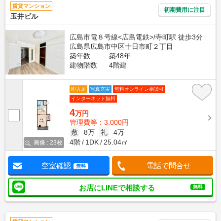
賃貸マンション
初期費用に注目
玉井ビル
広島市電８号線<広島電鉄>/寺町駅 徒歩3分
広島県広島市中区十日市町２丁目
築年数
築48年
建物階数
4階建
即入居
写真充実
無料オンライン相談可
インターネット無料
4
万円
管理費等：3,000円
敷
8万
礼
4万
4階
1DK
25.04㎡
画像 : 23枚
空室確認
電話で問合せ
無料
お店にLINEで相談する
無料