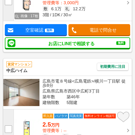
管理費等：3,000円
敷
6.1万
礼
12.2万
3階
1DK
30㎡
画像 : 17枚
空室確認
電話で問合せ
無料
お店にLINEで相談する
無料
賃貸マンション
初期費用に注目
中広ハイム
広島市電８号線<広島電鉄>/横川一丁目駅 徒
歩8分
広島県広島市西区中広町3丁目
築年数
築46年
建物階数
5階建
即入居
パノラマ
写真充実
無料オンライン相談可
2.5
万円
管理費等：--