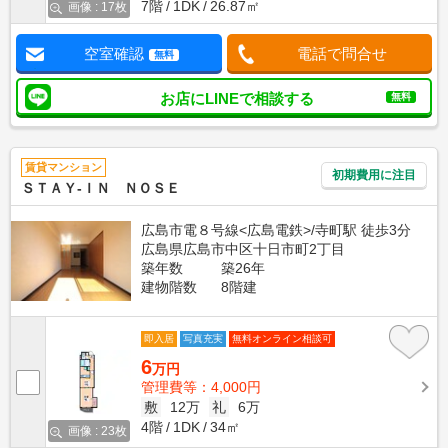
7階
1DK
26.87㎡
画像 : 17枚
空室確認
電話で問合せ
無料
お店にLINEで相談する
無料
賃貸マンション
初期費用に注目
ＳＴＡＹ-ＩＮ ＮＯＳＥ
広島市電８号線<広島電鉄>/寺町駅 徒歩3分
広島県広島市中区十日市町2丁目
築年数
築26年
建物階数
8階建
即入居
写真充実
無料オンライン相談可
6
万円
管理費等：4,000円
敷
12万
礼
6万
4階
1DK
34㎡
画像 : 23枚