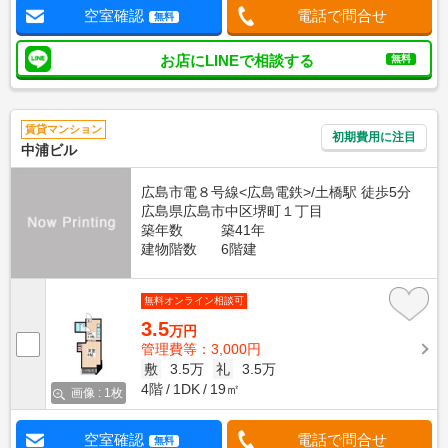
空室確認
電話で問合せ
無料
お店にLINEで相談する
無料
賃貸マンション
初期費用に注目
中浦ビル
広島市電８号線<広島電鉄>/土橋駅 徒歩5分
広島県広島市中区堺町１丁目
築年数
築41年
建物階数
6階建
無料オンライン相談可
3.5
万円
管理費等：3,000円
敷
3.5万
礼
3.5万
4階
1DK
19㎡
画像 : 1枚
空室確認
電話で問合せ
無料