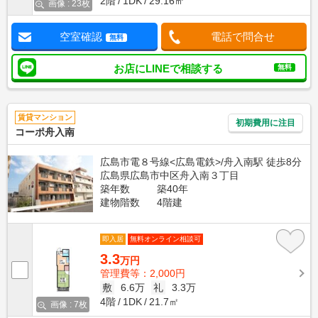
2階
1DK
29.16㎡
画像 : 23枚
空室確認
電話で問合せ
無料
お店にLINEで相談する
無料
賃貸マンション
初期費用に注目
コーポ舟入南
広島市電８号線<広島電鉄>/舟入南駅 徒歩8分
広島県広島市中区舟入南３丁目
築年数
築40年
建物階数
4階建
即入居
無料オンライン相談可
3.3
万円
管理費等：2,000円
敷
6.6万
礼
3.3万
4階
1DK
21.7㎡
画像 : 7枚