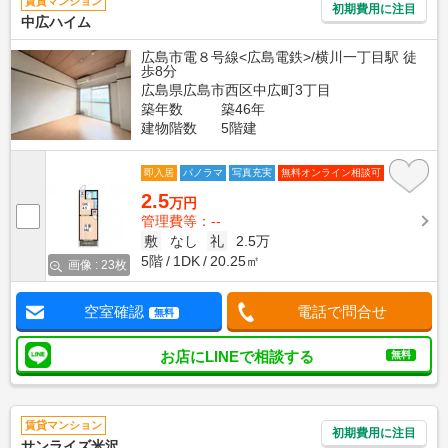
賃貸マンション
初期費用に注目
中広ハイム
広島市電８号線<広島電鉄>/横川一丁目駅 徒
歩8分
広島県広島市西区中広町3丁目
築年数
築46年
建物階数
5階建
即入居
パノラマ
写真充実
無料オンライン相談可
2.5
万円
管理費等：--
敷
なし
礼
2.5万
5階
1DK
20.25㎡
画像 : 23枚
空室確認
電話で問合せ
無料
お店にLINEで相談する
無料
賃貸マンション
初期費用に注目
サンライズ米沢