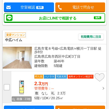
空室確認
電話で問合せ
無料
お店にLINEで相談する
無料
賃貸マンション
初期費用に注目
中広ハイム
広島市電８号線<広島電鉄>/横川一丁目駅 徒
歩8分
広島県広島市西区中広町3丁目
築年数
築46年
建物階数
5階建
即入居
パノラマ
写真充実
無料オンライン相談可
2.3
万円
管理費等：--
敷
なし
礼
2.3万
5階
1DK
20.25㎡
画像 : 23枚