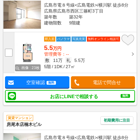
広島市電８号線<広島電鉄>/横川駅 徒歩8分
広島県広島市西区三篠町3丁目
築年数
築32年
建物階数
9階建
即入居
パノラマ
写真充実
無料オンライン相談可
5.5
万円
管理費等：--
敷
11万
礼
5.5万
5階
1DK
27㎡
画像 : 23枚
空室確認
電話で問合せ
無料
お店にLINEで相談する
無料
賃貸マンション
初期費用に注目
房尾本店楠木ビル
広島市電８号線<広島電鉄>/横川駅 徒歩8分