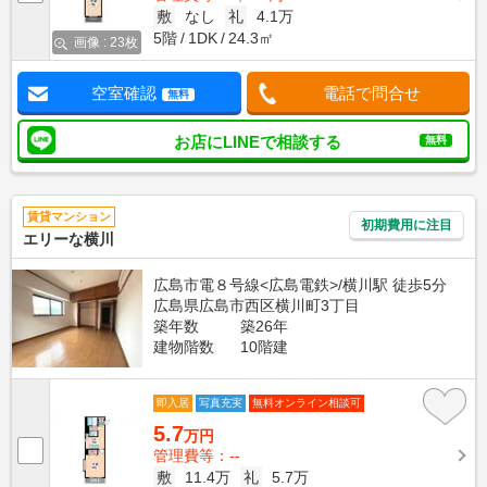
敷
なし
礼
4.1万
5階
1DK
24.3㎡
画像 : 23枚
空室確認
電話で問合せ
無料
お店にLINEで相談する
無料
賃貸マンション
初期費用に注目
エリーな横川
広島市電８号線<広島電鉄>/横川駅 徒歩5分
広島県広島市西区横川町3丁目
築年数
築26年
建物階数
10階建
即入居
写真充実
無料オンライン相談可
5.7
万円
管理費等：--
敷
11.4万
礼
5.7万