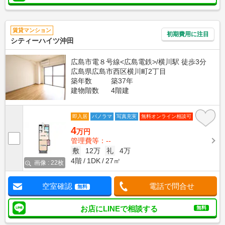
賃貸マンション
初期費用に注目
シティーハイツ沖田
広島市電８号線<広島電鉄>/横川駅 徒歩3分
広島県広島市西区横川町2丁目
築年数
築37年
建物階数
4階建
即入居
パノラマ
写真充実
無料オンライン相談可
4
万円
管理費等：--
敷
12万
礼
4万
4階
1DK
27㎡
画像 : 22枚
空室確認
電話で問合せ
無料
お店にLINEで相談する
無料