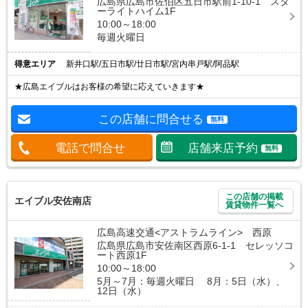
広島県広島市佐伯区五日市駅前1-10-1 スタ
ーライトハイム1F
10:00～18:00
毎週火曜日
得意エリア
新井口駅/五日市駅/廿日市駅/宮内串戸駅/阿品駅
★広島エイブルはお客様の希望に応えていきます★
この店舗に問合せる
無料
電話で問合せ
店舗来店予約
無料
この店舗の掲載
エイブル安佐南店
賃貸物件一覧へ
広島高速交通<アストラムライン> 西原
広島県広島市安佐南区西原6-1-1 セレッソコ
ート西原1F
10:00～18:00
5月～7月：毎週火曜日 8月：5日（水）、
12日（水）