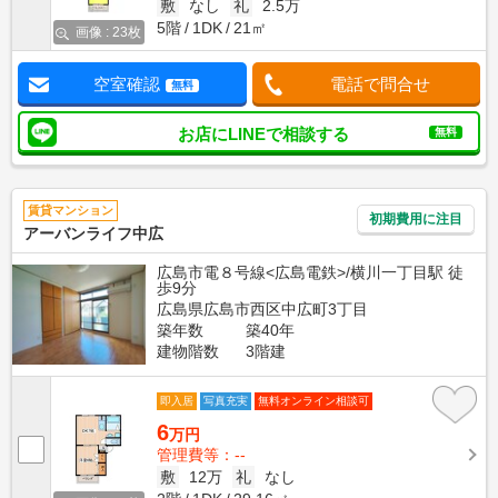
敷
なし
礼
2.5万
5階
1DK
21㎡
画像 : 23枚
空室確認
電話で問合せ
無料
お店にLINEで相談する
無料
賃貸マンション
初期費用に注目
アーバンライフ中広
広島市電８号線<広島電鉄>/横川一丁目駅 徒
歩9分
広島県広島市西区中広町3丁目
築年数
築40年
建物階数
3階建
即入居
写真充実
無料オンライン相談可
6
万円
管理費等：--
敷
12万
礼
なし