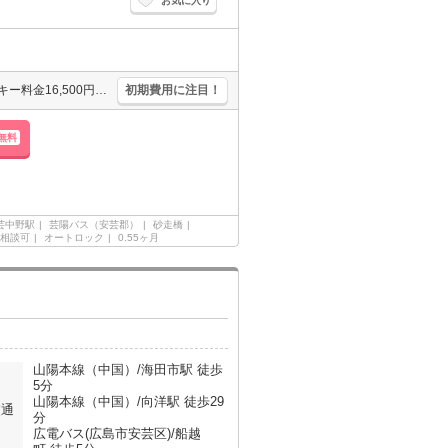
お気に入り
保証会社要（初回35,000円、月総額の1％＋800円/月）。D-roomCardキー料金16,500円。ICロック電池2,750円(契約時)。インターネット無料。
初期費用に注目！
無料
芸中野駅
芸陽バス（安芸郡）
砂走橋
相談可
オートロック
0.55ヶ月
山陽本線（中国）/海田市駅 徒歩
5分
山陽本線（中国）/向洋駅 徒歩29
交通
分
広電バス(広島市安芸区)/船越