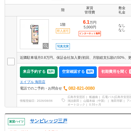
家賃
敷金
階
管理費
礼金
6.1
万円
1階
なし
5,000円
なし
即入居可
インターネット無料
写真充実
来店予約する
空室確認する
初期費用を聞く
無料
無料
エイブル 海田店
082-821-0080
電話でのご予約・お問合せ
広島市安芸区
船越南
広電バス(広島市安芸区
鴻治新田
山陽本線（中国）
海田市駅
ア
情報登録日
2026/08/06
オートロック
0.55ヶ月
サンビレッジ三戸
賃貸ハイツ