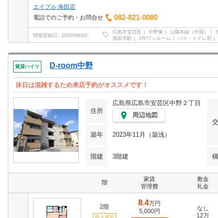
エイブル 海田店
082-821-0080
電話でのご予約・お問合せ
広島市安芸区
中野東
山陽本線（中国）
情報登録日
2026/08/02
海田市駅
1R/ワンルーム
バス・トイレ別
D-room中野
賃貸ハイツ
休日は混雑するため来店予約がオススメです！
広島県広島市安芸区中野２丁目
住所
周辺地図
築年
2023年11月（築浅）
階建
3階建
家賃
敷金
階
管理費
礼金
8.4
万円
2階
なし
5,000円
12万
即入居可