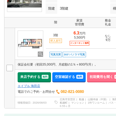
階建
3階建
家賃
敷金
階
管理費
礼金
6.3
万円
3階
なし
5,500円
9万
即入居可
インターネット無料
写真充実
360°パノラマ写真
保証会社要（初回35,000円、月総額の1％＋800円/月）。
来店予約する
空室確認する
初期費用を聞く
無料
無料
エイブル 海田店
082-821-0080
電話でのご予約・お問合せ
広島市安芸区
船越
山陽本線（中国）
海
船越町
マンション
1R/ワンルーム
バス
情報登録日
2026/08/03
0.55ヶ月