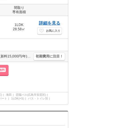
間取り
専有面積
詳細を見る
1LDK
28.58㎡
お気に入り
近隣駐車場月0.8万円。保証会社加入要(初回、月額総支払額の50%、更新料15,000円/年)。賃料引落手数料(月額総支払額の1.5%)。オンライン内見相談可。人気の新築。今年のお薦め物件です。
初期費用に注目！
無料
)
海田
芸陽バス(広島市安芸区)
パート
1LDK(+S)
バス・トイレ別