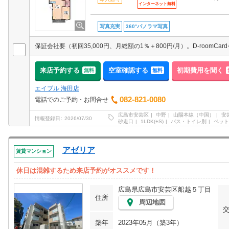
インターネット無料
写真充実
360°パノラマ写真
来店予約する
空室確認する
初期費用を聞く
無料
無料
エイブル 海田店
082-821-0080
電話でのご予約・お問合せ
広島市安芸区
中野
山陽本線（中国）
安
情報登録日
2026/07/30
砂走口
1LDK(+S)
バス・トイレ別
ペット
アゼリア
賃貸マンション
休日は混雑するため来店予約がオススメです！
広島県広島市安芸区船越５丁目
住所
周辺地図
築年
2023年05月（築3年）