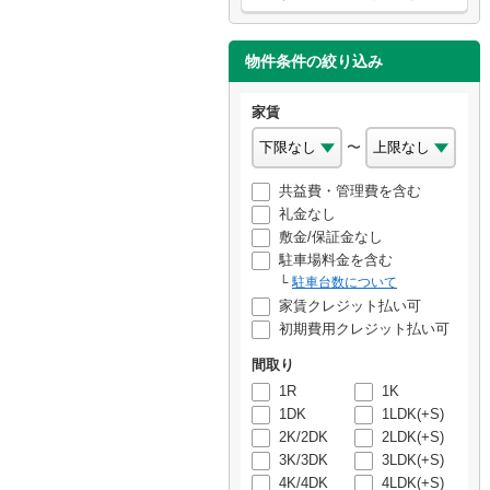
物件条件の絞り込み
家賃
〜
共益費・管理費を含む
礼金なし
敷金/保証金なし
駐車場料金を含む
駐車台数について
家賃クレジット払い可
初期費用クレジット払い可
間取り
1R
1K
1DK
1LDK(+S)
2K/2DK
2LDK(+S)
3K/3DK
3LDK(+S)
4K/4DK
4LDK(+S)