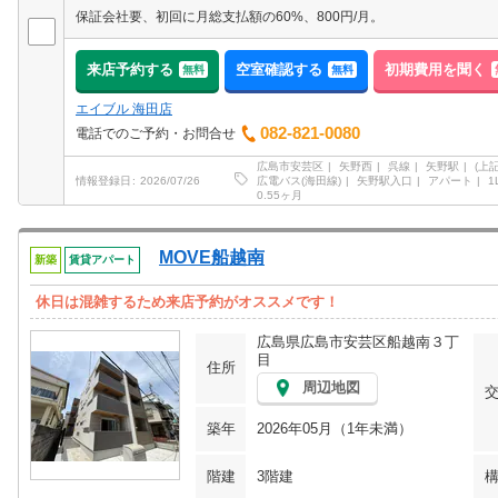
保証会社要、初回に月総支払額の60%、800円/月。
来店予約する
空室確認する
初期費用を聞く
無料
無料
エイブル 海田店
082-821-0080
電話でのご予約・お問合せ
広島市安芸区
矢野西
呉線
矢野駅
(上
広電バス(海田線)
矢野駅入口
アパート
1
情報登録日
2026/07/26
0.55ヶ月
MOVE船越南
新築
賃貸アパート
休日は混雑するため来店予約がオススメです！
広島県広島市安芸区船越南３丁
目
住所
周辺地図
築年
2026年05月（1年未満）
階建
3階建