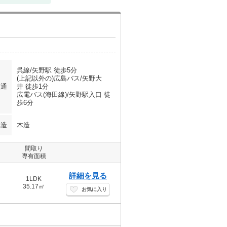
呉線/矢野駅 徒歩5分
(上記以外の)広島バス/矢野大
交通
井 徒歩1分
広電バス(海田線)/矢野駅入口 徒
歩6分
構造
木造
間取り
専有面積
詳細を見る
1LDK
35.17㎡
お気に入り