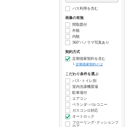
バス利用を含む
画像の有無
間取図付
外観
内観
360°パノラマ写真あり
契約方式
定期借家契約を含む
定期借家契約とは
こだわり条件を選ぶ
バス･トイレ別
室内洗濯機置場
駐車場付
エアコン
ベランダ･バルコニー
ガスコンロ対応
オートロック
フローリング･クッションフ
ロア