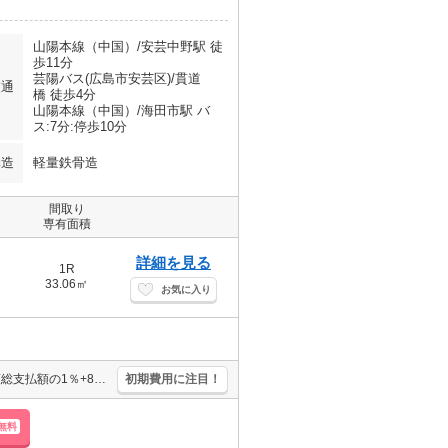
山陽本線（中国）/安芸中野駅 徒
歩11分
芸陽バス(広島市安芸区)/貫道
交通
橋 徒歩4分
山陽本線（中国）/海田市駅 バ
ス:7分:停歩10分
構造
軽量鉄骨造
間取り
専有面積
詳細を見る
1R
33.06㎡
お気に入り
スーパーが近く(303m)買物便利。保証会社加入要(初回35,000円、月額総支払額の1％+800円/月)。
初期費用に注目！
無料