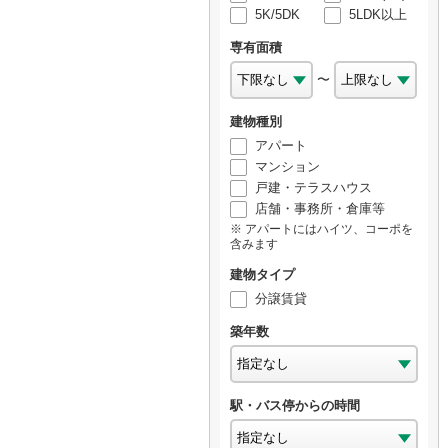
5K/5DK
5LDK以上
専有面積
〜
建物種別
アパート
マンション
戸建・テラスハウス
店舗・事務所・倉庫等
アパートにはハイツ、コーポを
含みます
建物タイプ
分譲賃貸
築年数
駅・バス停からの時間