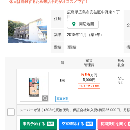
休日は混雑するため来店予約がオススメです！
広島県広島市安芸区中野東１丁
目
住所
周辺地図
築年
2018年11月（築7年）
階建
3階建
家賃
敷金
階
管理費
礼金
5.95
万円
なし
5,000円
1階
8万
インターネット無料
写真充実
来店予約する
空室確認する
初期費用を聞く
無料
無料