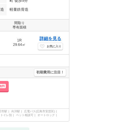
町 徒歩5分
構造
軽量鉄骨造
間取り
専有面積
詳細を見る
1R
29.64㎡
お気に入り
初期費用に注目！
無料
田市駅
向洋駅
広電バス(広島市安芸区)
・トイレ別
ペット相談可
オートロック