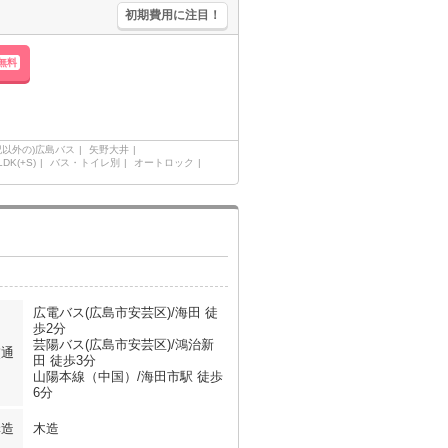
初期費用に注目！
無料
記以外の)広島バス
矢野大井
LDK(+S)
バス・トイレ別
オートロック
広電バス(広島市安芸区)/海田 徒
歩2分
芸陽バス(広島市安芸区)/鴻治新
交通
田 徒歩3分
山陽本線（中国）/海田市駅 徒歩
6分
構造
木造