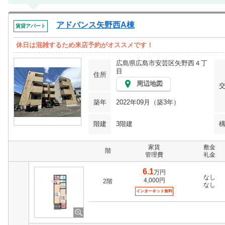
アドバンス矢野西A棟
賃貸アパート
休日は混雑するため来店予約がオススメです！
広島県広島市安芸区矢野西４丁
目
住所
周辺地図
築年
2022年09月（築3年）
階建
3階建
家賃
敷金
階
管理費
礼金
6.1
万円
なし
4,000円
2階
なし
インターネット無料