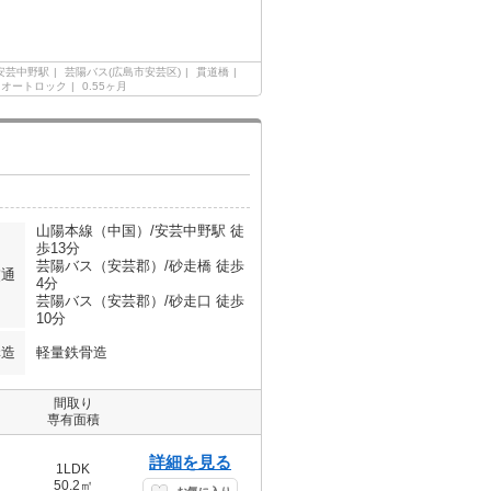
安芸中野駅
芸陽バス(広島市安芸区)
貫道橋
オートロック
0.55ヶ月
山陽本線（中国）/安芸中野駅 徒
歩13分
芸陽バス（安芸郡）/砂走橋 徒歩
交通
4分
芸陽バス（安芸郡）/砂走口 徒歩
10分
構造
軽量鉄骨造
間取り
専有面積
詳細を見る
1LDK
50.2㎡