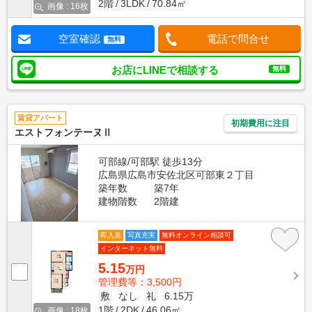
2階
3LDK
70.84㎡
画像 : 16枚
空室確認
電話で問合せ
無料
お店にLINEで相談する
無料
賃貸アパート
初期費用に注目
エストフォンテーヌⅡ
可部線/可部駅 徒歩13分
広島県広島市安佐北区可部東２丁目
築年数
築7年
建物階数
2階建
即入居
写真充実
無料オンライン相談可
インターネット無料
5.15
万円
管理費等：3,500円
敷
なし
礼
6.15万
1階
2DK
46.06㎡
画像 : 18枚