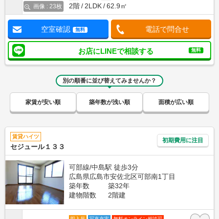
2階
2LDK
62.9㎡
画像 : 23枚
空室確認
電話で問合せ
無料
お店にLINEで相談する
無料
別の順番に並び替えてみませんか？
家賃が安い順
築年数が浅い順
面積が広い順
賃貸ハイツ
初期費用に注目
セジュール１３３
可部線/中島駅 徒歩3分
広島県広島市安佐北区可部南1丁目
築年数
築32年
建物階数
2階建
即入居
写真充実
無料オンライン相談可