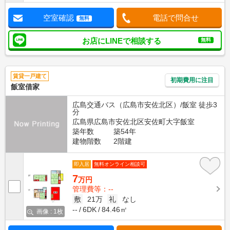
空室確認
電話で問合せ
無料
お店にLINEで相談する
無料
賃貸一戸建て
初期費用に注目
飯室借家
広島交通バス（広島市安佐北区）/飯室 徒歩3
分
広島県広島市安佐北区安佐町大字飯室
築年数
築54年
建物階数
2階建
即入居
無料オンライン相談可
7
万円
管理費等：--
敷
21万
礼
なし
--
6DK
84.46㎡
画像 : 1枚