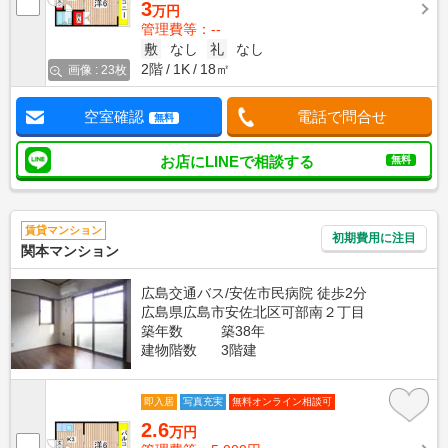
3
万円
管理費等：--
敷
なし
礼
なし
2階
1K
18㎡
画像 : 23枚
空室確認
電話で問合せ
無料
お店にLINEで相談する
無料
賃貸マンション
初期費用に注目
関本マンション
広島交通バス/安佐市民病院 徒歩2分
広島県広島市安佐北区可部南２丁目
築年数
築38年
建物階数
3階建
即入居
写真充実
無料オンライン相談可
2.6
万円