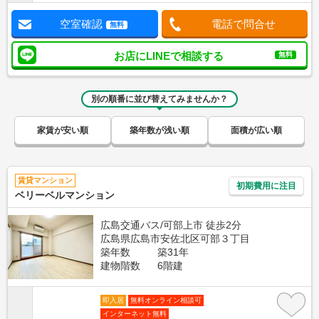
空室確認
電話で問合せ
無料
お店にLINEで相談する
無料
別の順番に並び替えてみませんか？
家賃が安い順
築年数が浅い順
面積が広い順
賃貸マンション
初期費用に注目
ベリーベルマンション
広島交通バス/可部上市 徒歩2分
広島県広島市安佐北区可部３丁目
築年数
築31年
建物階数
6階建
即入居
無料オンライン相談可
インターネット無料