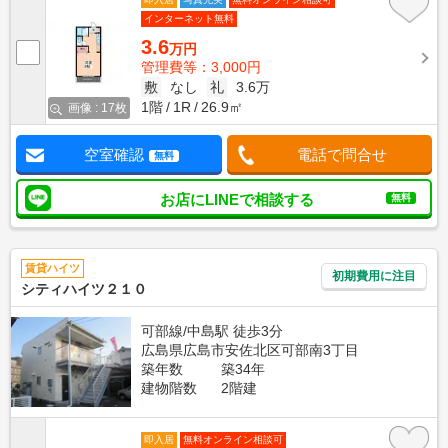
インターネット無料
3.6
万円
管理費等：3,000円
敷
なし
礼
3.6万
1階
1R
26.9㎡
画像 : 17枚
空室確認
電話で問合せ
無料
お店にLINEで相談する
無料
賃貸ハイツ
初期費用に注目
シティハイツ２１０
可部線/中島駅 徒歩3分
広島県広島市安佐北区可部南3丁目
築年数
築34年
建物階数
2階建
即入居
無料オンライン相談可