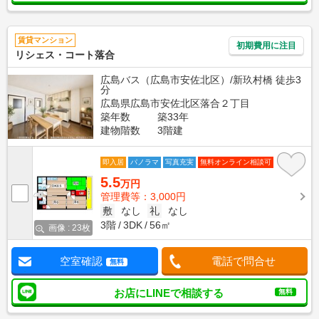
賃貸マンション
初期費用に注目
リシェス・コート落合
広島バス（広島市安佐北区）/新玖村橋 徒歩3
分
広島県広島市安佐北区落合２丁目
築年数
築33年
建物階数
3階建
即入居
パノラマ
写真充実
無料オンライン相談可
5.5
万円
管理費等：3,000円
敷
なし
礼
なし
3階
3DK
56㎡
画像 : 23枚
空室確認
電話で問合せ
無料
お店にLINEで相談する
無料