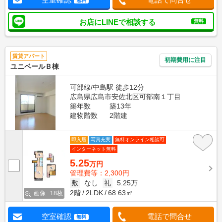
無料
お店にLINEで相談する
無料
賃貸アパート
初期費用に注目
ユニベールＢ棟
可部線/中島駅 徒歩12分
広島県広島市安佐北区可部南１丁目
築年数
築13年
建物階数
2階建
即入居
写真充実
無料オンライン相談可
インターネット無料
5.25
万円
管理費等：2,300円
敷
なし
礼
5.25万
2階
2LDK
68.63㎡
画像 : 18枚
空室確認
電話で問合せ
無料