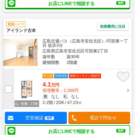
お店にLINEで相談する
無料
賃貸ハイツ
初期費用に注目
アイランド古本
広島交通バス（広島市安佐北区）/可部東一丁
目 徒歩3分
広島県広島市安佐北区可部東2丁目
築年数
築30年
建物階数
2階建
即入居
写真充実
無料オンライン相談可
4.1
万円
管理費等：2,200円
敷
なし
礼
なし
2-2階
2DK
47.23㎡
画像 : 23枚
空室確認
電話で問合せ
無料
お店にLINEで相談する
無料