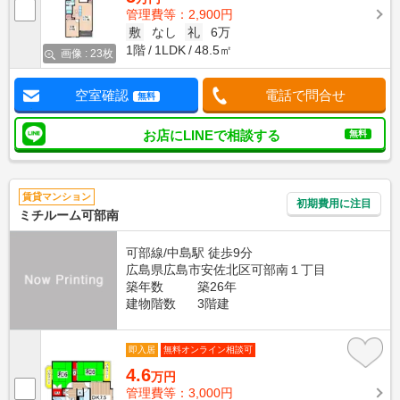
管理費等：2,900円
敷
なし
礼
6万
1階
1LDK
48.5㎡
画像 : 23枚
空室確認
電話で問合せ
無料
お店にLINEで相談する
無料
賃貸マンション
初期費用に注目
ミチルーム可部南
可部線/中島駅 徒歩9分
広島県広島市安佐北区可部南１丁目
築年数
築26年
建物階数
3階建
即入居
無料オンライン相談可
4.6
万円
管理費等：3,000円