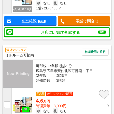
敷
なし
礼
なし
1階
2DK
55㎡
画像 : 1枚
空室確認
電話で問合せ
無料
お店にLINEで相談する
無料
賃貸マンション
初期費用に注目
ミチルーム可部南
可部線/中島駅 徒歩9分
広島県広島市安佐北区可部南１丁目
築年数
築26年
建物階数
3階建
即入居
無料オンライン相談可
4.6
万円
管理費等：3,000円
敷
なし
礼
なし