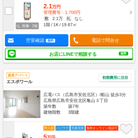
2.1
万円
管理費等：1,700円
敷
2.1万
礼
なし
1階
1K
19.87㎡
画像 : 2枚
空室確認
電話で問合せ
無料
お店にLINEで相談する
無料
賃貸アパート
初期費用に注目
エスポワール
広電バス（広島市安佐北区）/船山 徒歩3分
広島県広島市安佐北区亀山３丁目
築年数
築7年
建物階数
3階建
即入居
パノラマ
写真充実
無料オンライン相談可
5
万円