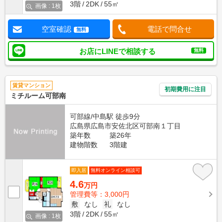
3階
2DK
55㎡
画像 : 1枚
空室確認
電話で問合せ
無料
お店にLINEで相談する
無料
賃貸マンション
初期費用に注目
ミチルーム可部南
可部線/中島駅 徒歩9分
広島県広島市安佐北区可部南１丁目
築年数
築26年
建物階数
3階建
即入居
無料オンライン相談可
4.6
万円
管理費等：3,000円
敷
なし
礼
なし
3階
2DK
55㎡
画像 : 1枚