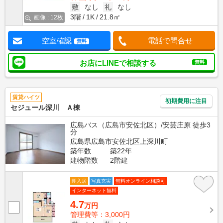
敷
なし
礼
なし
3階
1K
21.8㎡
画像 : 12枚
空室確認
電話で問合せ
無料
お店にLINEで相談する
無料
賃貸ハイツ
初期費用に注目
セジュール深川 Ａ棟
広島バス（広島市安佐北区）/安芸庄原 徒歩3
分
広島県広島市安佐北区上深川町
築年数
築22年
建物階数
2階建
即入居
写真充実
無料オンライン相談可
インターネット無料
4.7
万円
管理費等：3,000円