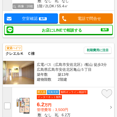
敷
なし
礼
なし
1階
2LDK
55.4㎡
画像 : 16枚
空室確認
電話で問合せ
無料
お店にLINEで相談する
無料
賃貸ハイツ
初期費用に注目
クレエルＫ Ｃ棟
広電バス（広島市安佐北区）/船山 徒歩3分
広島県広島市安佐北区亀山５丁目
築年数
築13年
建物階数
2階建
即入居
写真充実
無料オンライン相談可
インターネット無料
6.2
万円
管理費等：3,500円
敷
なし
礼
6.2万