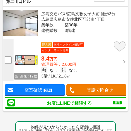
第二山口ビル
広島交通バス/広島文教女子大前 徒歩3分
広島県広島市安佐北区可部南4丁目
築年数
築36年
建物階数
3階建
即入居
無料オンライン相談可
インターネット無料
3.4
万円
管理費等：2,000円
敷
なし
礼
なし
3階
1K
21.8㎡
画像 : 12枚
空室確認
電話で問合せ
無料
お店にLINEで相談する
無料
物件が見つからなかったら店舗に相談
まだネットに掲載していないオススメ賃貸物件がある場合がございます