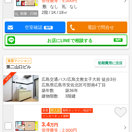
管理費等：5,000円
敷
なし
礼
なし
2階
1K
18㎡
画像 : 23枚
空室確認
電話で問合せ
無料
お店にLINEで相談する
無料
賃貸マンション
初期費用に注目
第二山口ビル
NEW
広島交通バス/広島文教女子大前 徒歩3分
広島県広島市安佐北区可部南4丁目
築年数
築36年
建物階数
3階建
新着
即入居
無料オンライン相談可
インターネット無料
3.4
万円
管理費等：2,000円