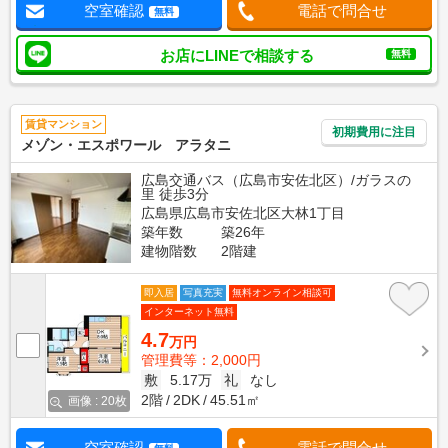
空室確認
電話で問合せ
無料
お店にLINEで相談する
無料
賃貸マンション
初期費用に注目
メゾン・エスポワール アラタニ
広島交通バス（広島市安佐北区）/ガラスの
里 徒歩3分
広島県広島市安佐北区大林1丁目
築年数
築26年
建物階数
2階建
即入居
写真充実
無料オンライン相談可
インターネット無料
4.7
万円
管理費等：2,000円
敷
5.17万
礼
なし
2階
2DK
45.51㎡
画像 : 20枚
空室確認
電話で問合せ