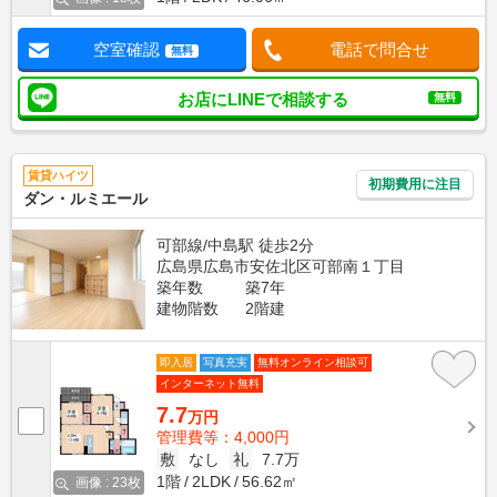
空室確認
電話で問合せ
無料
お店にLINEで相談する
無料
賃貸ハイツ
初期費用に注目
ダン・ルミエール
可部線/中島駅 徒歩2分
広島県広島市安佐北区可部南１丁目
築年数
築7年
建物階数
2階建
即入居
写真充実
無料オンライン相談可
インターネット無料
7.7
万円
管理費等：4,000円
敷
なし
礼
7.7万
1階
2LDK
56.62㎡
画像 : 23枚