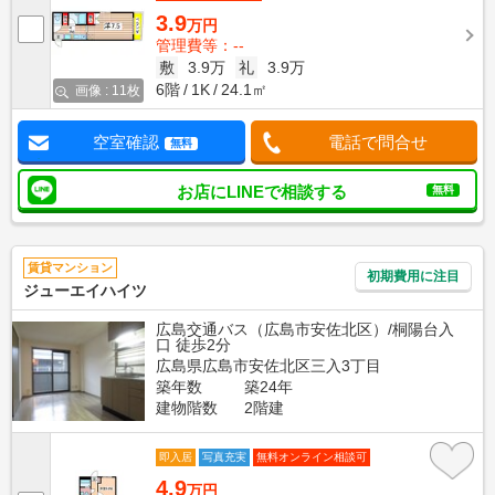
3.9
万円
管理費等：--
敷
3.9万
礼
3.9万
6階
1K
24.1㎡
画像 : 11枚
空室確認
電話で問合せ
無料
お店にLINEで相談する
無料
賃貸マンション
初期費用に注目
ジューエイハイツ
広島交通バス（広島市安佐北区）/桐陽台入
口 徒歩2分
広島県広島市安佐北区三入3丁目
築年数
築24年
建物階数
2階建
即入居
写真充実
無料オンライン相談可
4.9
万円