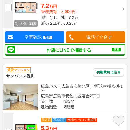
7.2
万円
管理費等：5,000円
敷
なし
礼
7.2万
3階
2LDK
60.28㎡
画像 : 22枚
空室確認
電話で問合せ
無料
お店にLINEで相談する
無料
賃貸マンション
初期費用に注目
サンパレス香川
広島バス（広島市安佐北区）/新玖村橋 徒歩1
分
広島県広島市安佐北区落合2丁目
築年数
築34年
建物階数
8階建
即入居
写真充実
無料オンライン相談可
5.3
万円