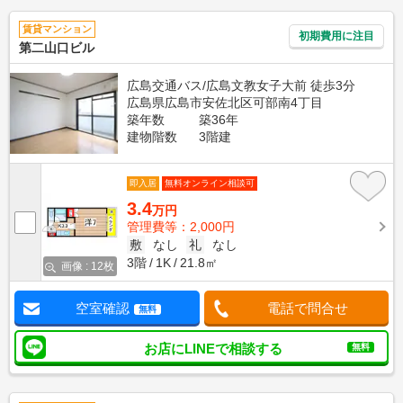
賃貸マンション
初期費用に注目
第二山口ビル
広島交通バス/広島文教女子大前 徒歩3分
広島県広島市安佐北区可部南4丁目
築年数
築36年
建物階数
3階建
即入居
無料オンライン相談可
3.4
万円
管理費等：2,000円
敷
なし
礼
なし
3階
1K
21.8㎡
画像 : 12枚
空室確認
電話で問合せ
無料
お店にLINEで相談する
無料