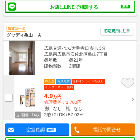
お店にLINEで相談する
無料
賃貸コーポ
初期費用に注目
グッディ亀山 Ａ
広島交通バス/大毛寺口 徒歩3分
広島県広島市安佐北区亀山7丁目
築年数
築21年
建物階数
2階建
即入居
写真充実
無料オンライン相談可
インターネット無料
4.9
万円
管理費等：1,700円
敷
なし
礼
なし
2階
2LDK
57.02㎡
画像 : 14枚
空室確認
電話で問合せ
無料