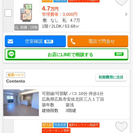
4.7
万円
管理費等：3,000円
敷
なし
礼
4.7万
1階
2LDK
53.68㎡
画像 : 18枚
空室確認
電話で問合せ
無料
お店にLINEで相談する
無料
賃貸ハイツ
初期費用に注目
Contento
可部線/可部駅 バス:10分:停歩1分
広島県広島市安佐北区三入１丁目
築年数
築浅
建物階数
3階建
即入居
写真充実
無料オンライン相談可
インターネット無料