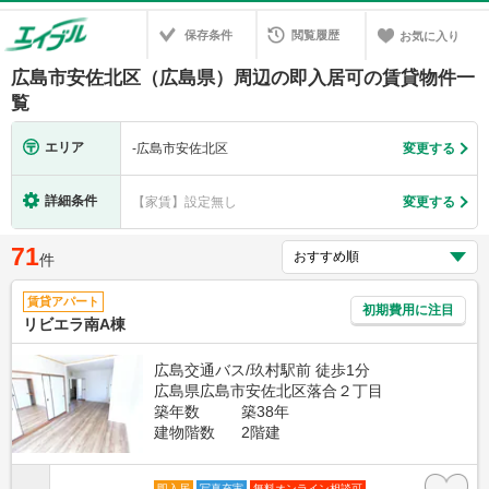
保存条件
閲覧履歴
お気に入り
広島市安佐北区（広島県）周辺の即入居可の賃貸物件一
覧
エリア
-
広島市安佐北区
変更する
詳細条件
【家賃】設定無し
変更する
71
件
賃貸アパート
初期費用に注目
リビエラ南A棟
広島交通バス/玖村駅前 徒歩1分
広島県広島市安佐北区落合２丁目
築年数
築38年
建物階数
2階建
即入居
写真充実
無料オンライン相談可