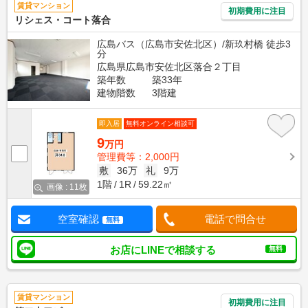
賃貸マンション
初期費用に注目
リシェス・コート落合
広島バス（広島市安佐北区）/新玖村橋 徒歩3
分
広島県広島市安佐北区落合２丁目
築年数
築33年
建物階数
3階建
即入居
無料オンライン相談可
9
万円
管理費等：2,000円
敷
36万
礼
9万
1階
1R
59.22㎡
画像 : 11枚
空室確認
電話で問合せ
無料
お店にLINEで相談する
無料
賃貸マンション
初期費用に注目