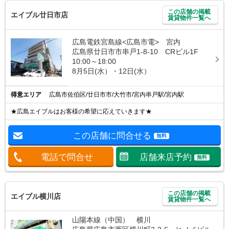
この店舗の掲載
エイブル廿日市店
賃貸物件一覧へ
広島電鉄宮島線<広島市電> 宮内
広島県廿日市市串戸1-8-10 CRビル1F
10:00～18:00
8月5日(水）・12日(水）
得意エリア
広島市佐伯区/廿日市市/大竹市/宮内串戸駅/宮内駅
★広島エイブルはお客様の希望に応えていきます★
この店舗に問合せる
無料
電話で問合せ
店舗来店予約
無料
この店舗の掲載
エイブル横川店
賃貸物件一覧へ
山陽本線（中国） 横川