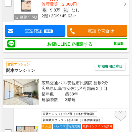
管理費等：2,000円
敷
9.8万
礼
なし
2階
2DK
45.63㎡
画像 : 15枚
空室確認
電話で問合せ
無料
お店にLINEで相談する
無料
賃貸マンション
初期費用に注目
関本マンション
広島交通バス/安佐市民病院 徒歩2分
広島県広島市安佐北区可部南２丁目
築年数
築38年
建物階数
3階建
家賃クレジット払い可（※条件要確認）
初期費用クレジット払い可（※条件要確認）
即入居
パノラマ
写真充実
無料オンライン相談可