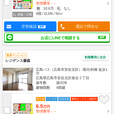
管理費等：--
敷
10.6万
礼
なし
4階
2LDK
50㎡
画像 : 23枚
空室確認
電話で問合せ
無料
お店にLINEで相談する
無料
賃貸マンション
初期費用に注目
レジデンス藤森
広島バス（広島市安佐北区）/新玖村橋 徒歩1
分
広島県広島市安佐北区落合２丁目
築年数
築32年
建物階数
4階建
即入居
パノラマ
写真充実
無料オンライン相談可
6.5
万円
管理費等：--