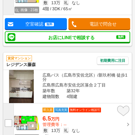
敷
13万
礼
なし
4階
3DK
65㎡
画像 : 23枚
空室確認
電話で問合せ
無料
お店にLINEで相談する
無料
賃貸マンション
初期費用に注目
レジデンス藤森
広島バス（広島市安佐北区）/新玖村橋 徒歩1
分
広島県広島市安佐北区落合２丁目
築年数
築32年
建物階数
4階建
即入居
写真充実
無料オンライン相談可
6.5
万円
管理費等：--
敷
13万
礼
なし