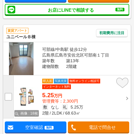
お店にLINEで相談する
無料
賃貸アパート
初期費用に注目
ユニベールＢ棟
可部線/中島駅 徒歩12分
広島県広島市安佐北区可部南１丁目
築年数
築13年
建物階数
2階建
即入居
写真充実
無料オンライン相談可
インターネット無料
5.25
万円
管理費等：2,300円
敷
なし
礼
5.25万
2階
2LDK
68.63㎡
画像 : 18枚
空室確認
電話で問合せ
無料