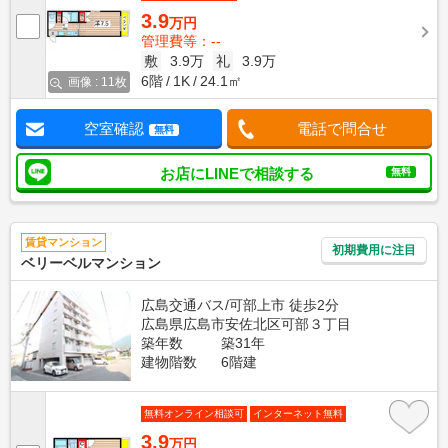
3.9
万円
管理費等：--
敷
3.9万
礼
3.9万
6階
1K
24.1㎡
画像 : 11枚
空室確認
電話で問合せ
無料
お店にLINEで相談する
無料
賃貸マンション
初期費用に注目
ベリーベルマンション
広島交通バス/可部上市 徒歩2分
広島県広島市安佐北区可部３丁目
築年数
築31年
建物階数
6階建
無料オンライン相談可
インターネット無料
3.9
万円