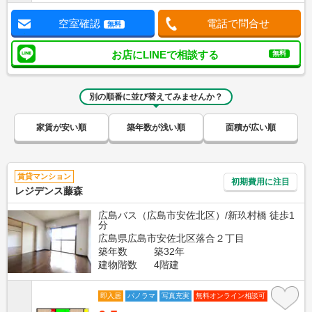
空室確認
電話で問合せ
無料
お店にLINEで相談する
無料
別の順番に並び替えてみませんか？
家賃が安い順
築年数が浅い順
面積が広い順
賃貸マンション
初期費用に注目
レジデンス藤森
広島バス（広島市安佐北区）/新玖村橋 徒歩1
分
広島県広島市安佐北区落合２丁目
築年数
築32年
建物階数
4階建
即入居
パノラマ
写真充実
無料オンライン相談可