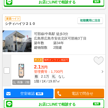
お店にLINEで相談する
無料
賃貸ハイツ
初期費用に注目
シティハイツ２１０
可部線/中島駅 徒歩3分
広島県広島市安佐北区可部南3丁目
築年数
築34年
建物階数
2階建
即入居
無料オンライン相談可
2.1
万円
管理費等：1,700円
敷
2.1万
礼
なし
1階
1K
19.87㎡
画像 : 2枚
空室確認
電話で問合せ
無料
お店にLINEで相談する
無料