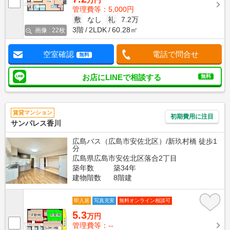
万円
管理費等：5,000円
敷
なし
礼
7.2万
3階
2LDK
60.28㎡
画像 : 22枚
空室確認
電話で問合せ
無料
お店にLINEで相談する
無料
賃貸マンション
初期費用に注目
サンパレス香川
広島バス（広島市安佐北区）/新玖村橋 徒歩1
分
広島県広島市安佐北区落合2丁目
築年数
築34年
建物階数
8階建
即入居
写真充実
無料オンライン相談可
5.3
万円
管理費等：--