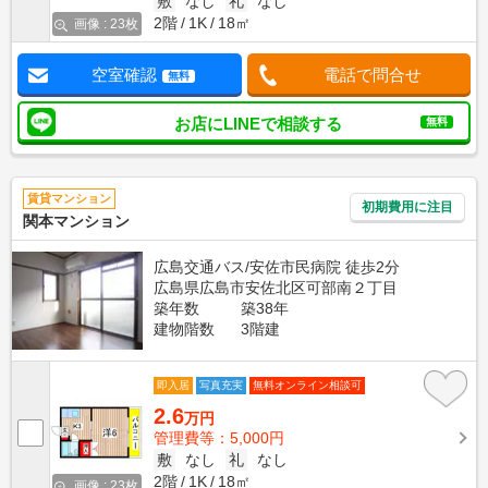
敷
なし
礼
なし
2階
1K
18㎡
画像 : 23枚
空室確認
電話で問合せ
無料
お店にLINEで相談する
無料
賃貸マンション
初期費用に注目
関本マンション
広島交通バス/安佐市民病院 徒歩2分
広島県広島市安佐北区可部南２丁目
築年数
築38年
建物階数
3階建
即入居
写真充実
無料オンライン相談可
2.6
万円
管理費等：5,000円
敷
なし
礼
なし
2階
1K
18㎡
画像 : 23枚