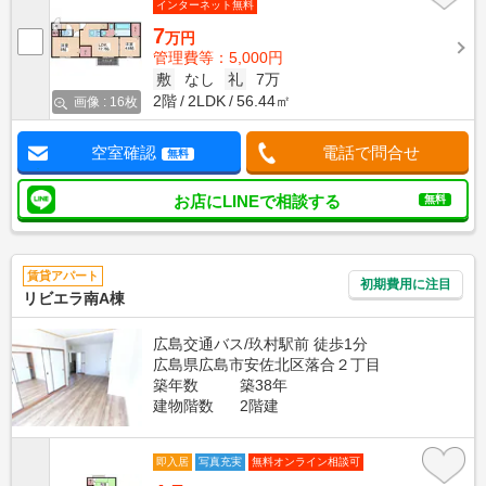
インターネット無料
7
万円
管理費等：5,000円
敷
なし
礼
7万
2階
2LDK
56.44㎡
画像 : 16枚
空室確認
電話で問合せ
無料
お店にLINEで相談する
無料
賃貸アパート
初期費用に注目
リビエラ南A棟
広島交通バス/玖村駅前 徒歩1分
広島県広島市安佐北区落合２丁目
築年数
築38年
建物階数
2階建
即入居
写真充実
無料オンライン相談可