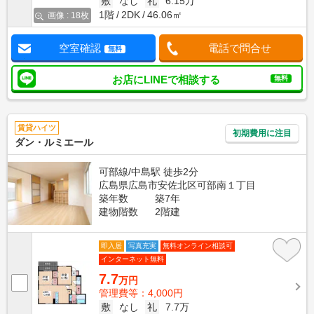
敷
なし
礼
6.15万
1階
2DK
46.06㎡
画像 : 18枚
空室確認
電話で問合せ
無料
お店にLINEで相談する
無料
賃貸ハイツ
初期費用に注目
ダン・ルミエール
可部線/中島駅 徒歩2分
広島県広島市安佐北区可部南１丁目
築年数
築7年
建物階数
2階建
即入居
写真充実
無料オンライン相談可
インターネット無料
7.7
万円
管理費等：4,000円
敷
なし
礼
7.7万