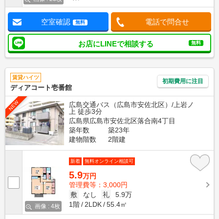
空室確認
電話で問合せ
無料
お店にLINEで相談する
無料
賃貸ハイツ
初期費用に注目
ディアコート壱番館
NEW
広島交通バス（広島市安佐北区）/上岩ノ
上 徒歩3分
広島県広島市安佐北区落合南4丁目
築年数
築23年
建物階数
2階建
新着
無料オンライン相談可
5.9
万円
管理費等：3,000円
敷
なし
礼
5.9万
1階
2LDK
55.4㎡
画像 : 4枚