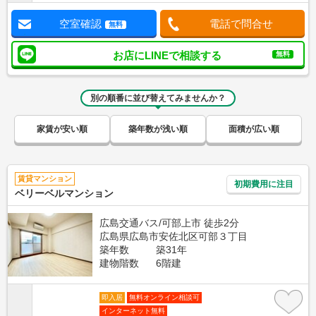
空室確認
電話で問合せ
無料
お店にLINEで相談する
無料
別の順番に並び替えてみませんか？
家賃が安い順
築年数が浅い順
面積が広い順
賃貸マンション
初期費用に注目
ベリーベルマンション
広島交通バス/可部上市 徒歩2分
広島県広島市安佐北区可部３丁目
築年数
築31年
建物階数
6階建
即入居
無料オンライン相談可
インターネット無料