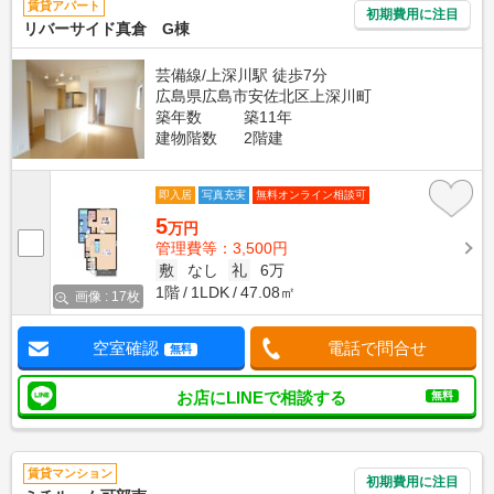
賃貸アパート
初期費用に注目
リバーサイド真倉 G棟
芸備線/上深川駅 徒歩7分
広島県広島市安佐北区上深川町
築年数
築11年
建物階数
2階建
即入居
写真充実
無料オンライン相談可
5
万円
管理費等：3,500円
敷
なし
礼
6万
1階
1LDK
47.08㎡
画像 : 17枚
空室確認
電話で問合せ
無料
お店にLINEで相談する
無料
賃貸マンション
初期費用に注目