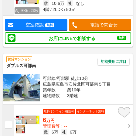
敷
10.6万
礼
なし
4階
2LDK
50㎡
画像 : 23枚
空室確認
電話で問合せ
無料
お店にLINEで相談する
無料
賃貸マンション
初期費用に注目
ダブルス可部南
可部線/可部駅 徒歩10分
広島県広島市安佐北区可部南５丁目
築年数
築16年
建物階数
3階建
無料オンライン相談可
インターネット無料
6
万円
管理費等：--
敷
6万
礼
6万