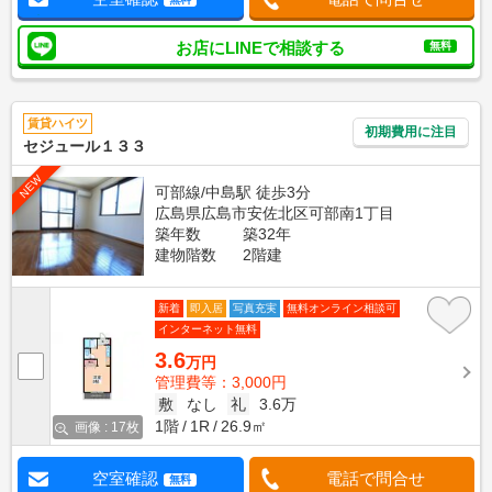
お店にLINEで相談する
無料
賃貸ハイツ
初期費用に注目
セジュール１３３
NEW
可部線/中島駅 徒歩3分
広島県広島市安佐北区可部南1丁目
築年数
築32年
建物階数
2階建
新着
即入居
写真充実
無料オンライン相談可
インターネット無料
3.6
万円
管理費等：3,000円
敷
なし
礼
3.6万
1階
1R
26.9㎡
画像 : 17枚
空室確認
電話で問合せ
無料