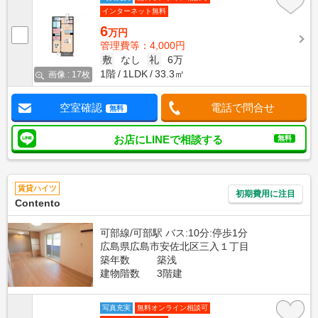
インターネット無料
6
万円
管理費等：4,000円
敷
なし
礼
6万
1階
1LDK
33.3㎡
画像 : 17枚
空室確認
電話で問合せ
無料
お店にLINEで相談する
無料
賃貸ハイツ
初期費用に注目
Contento
可部線/可部駅 バス:10分:停歩1分
広島県広島市安佐北区三入１丁目
築年数
築浅
建物階数
3階建
写真充実
無料オンライン相談可