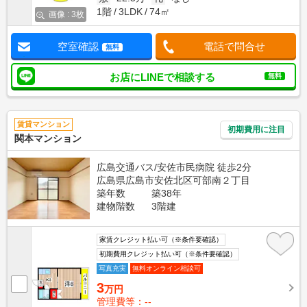
1階
3LDK
74㎡
画像 : 3枚
空室確認
電話で問合せ
無料
お店にLINEで相談する
無料
賃貸マンション
初期費用に注目
関本マンション
広島交通バス/安佐市民病院 徒歩2分
広島県広島市安佐北区可部南２丁目
築年数
築38年
建物階数
3階建
家賃クレジット払い可（※条件要確認）
初期費用クレジット払い可（※条件要確認）
写真充実
無料オンライン相談可
3
万円
管理費等：--