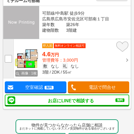
ミチルーム可部南
可部線/中島駅 徒歩9分
広島県広島市安佐北区可部南１丁目
築年数
築26年
建物階数
3階建
即入居
無料オンライン相談可
4.6
万円
管理費等：3,000円
敷
なし
礼
なし
3階
2DK
55㎡
画像 : 1枚
空室確認
電話で問合せ
無料
お店にLINEで相談する
無料
物件が見つからなかったら店舗に相談
まだネットに掲載していないオススメ賃貸物件がある場合がございます