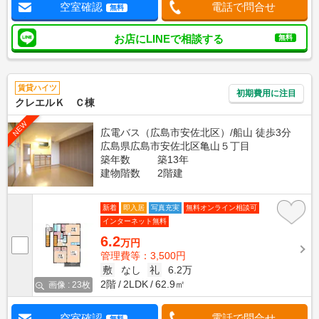
空室確認
電話で問合せ
無料
お店にLINEで相談する
無料
賃貸ハイツ
初期費用に注目
クレエルＫ Ｃ棟
NEW
広電バス（広島市安佐北区）/船山 徒歩3分
広島県広島市安佐北区亀山５丁目
築年数
築13年
建物階数
2階建
新着
即入居
写真充実
無料オンライン相談可
インターネット無料
6.2
万円
管理費等：3,500円
敷
なし
礼
6.2万
2階
2LDK
62.9㎡
画像 : 23枚
空室確認
電話で問合せ
無料