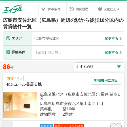
保存条件
閲覧履歴
お気に入り
広島市安佐北区（広島県）周辺の駅から徒歩10分以内の
賃貸物件一覧
エリア
-
広島市安佐北区
変更する
詳細条件
【家賃】設定無し
変更する
86
件
賃貸ハイツ
初期費用に注目
セジュール長居Ｅ棟
広島交通バス（広島市安佐北区）/長井 徒歩1
分
広島県広島市安佐北区亀山南２丁目
築年数
築10年
建物階数
2階建
写真充実
無料オンライン相談可