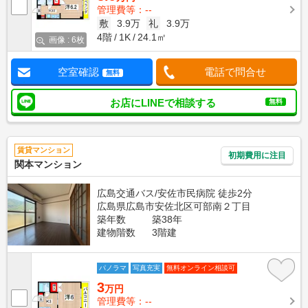
管理費等：--
敷
3.9万
礼
3.9万
4階
1K
24.1㎡
画像 : 6枚
空室確認
電話で問合せ
無料
お店にLINEで相談する
無料
賃貸マンション
初期費用に注目
関本マンション
広島交通バス/安佐市民病院 徒歩2分
広島県広島市安佐北区可部南２丁目
築年数
築38年
建物階数
3階建
パノラマ
写真充実
無料オンライン相談可
3
万円
管理費等：--