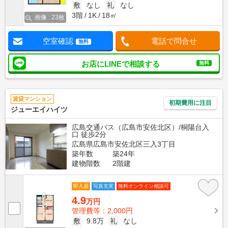
敷
なし
礼
なし
3階
1K
18㎡
画像 : 23枚
空室確認
電話で問合せ
無料
お店にLINEで相談する
無料
賃貸マンション
初期費用に注目
ジューエイハイツ
広島交通バス（広島市安佐北区）/桐陽台入
口 徒歩2分
広島県広島市安佐北区三入3丁目
築年数
築24年
建物階数
2階建
即入居
写真充実
無料オンライン相談可
4.9
万円
管理費等：2,000円
敷
9.8万
礼
なし