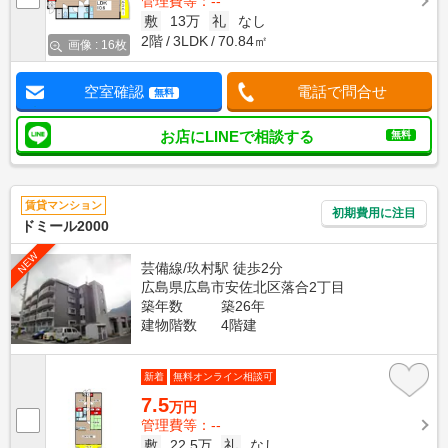
管理費等：--
敷
13万
礼
なし
2階
3LDK
70.84㎡
画像 : 16枚
空室確認
電話で問合せ
無料
お店にLINEで相談する
無料
賃貸マンション
初期費用に注目
ドミール2000
NEW
芸備線/玖村駅 徒歩2分
広島県広島市安佐北区落合2丁目
築年数
築26年
建物階数
4階建
新着
無料オンライン相談可
7.5
万円
管理費等：--
敷
22.5万
礼
なし