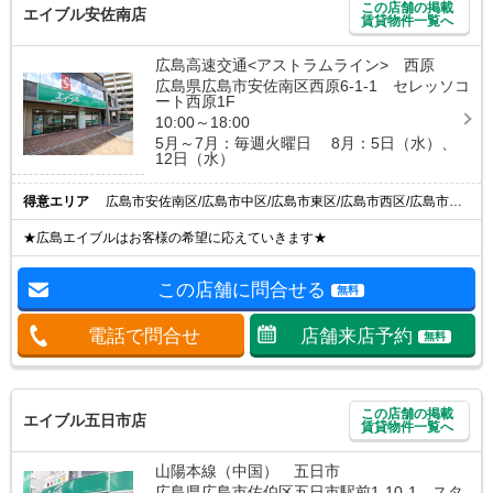
この店舗の掲載
エイブル安佐南店
賃貸物件一覧へ
広島高速交通<アストラムライン> 西原
広島県広島市安佐南区西原6-1-1 セレッソコ
ート西原1F
10:00～18:00
5月～7月：毎週火曜日 8月：5日（水）、
12日（水）
得意エリア
広島市安佐南区/広島市中区/広島市東区/広島市西区/広島市安佐北区
★広島エイブルはお客様の希望に応えていきます★
この店舗に問合せる
無料
電話で問合せ
店舗来店予約
無料
この店舗の掲載
エイブル五日市店
賃貸物件一覧へ
山陽本線（中国） 五日市
広島県広島市佐伯区五日市駅前1-10-1 スタ