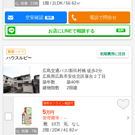
1階
2LDK
56.62㎡
画像 : 23枚
空室確認
電話で問合せ
無料
お店にLINEで相談する
無料
賃貸ハイツ
初期費用に注目
ハウスルビー
広島交通バス/新玖村橋 徒歩2分
広島県広島市安佐北区落合２丁目
築年数
築40年
建物階数
2階建
無料オンライン相談可
5
万円
管理費等：--
敷
10万
礼
なし
2階
2DK
41.82㎡
画像 : 7枚