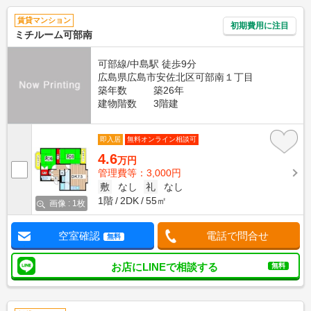
賃貸マンション
初期費用に注目
ミチルーム可部南
可部線/中島駅 徒歩9分
広島県広島市安佐北区可部南１丁目
築年数
築26年
建物階数
3階建
即入居
無料オンライン相談可
4.6
万円
管理費等：3,000円
敷
なし
礼
なし
1階
2DK
55㎡
画像 : 1枚
空室確認
電話で問合せ
無料
お店にLINEで相談する
無料