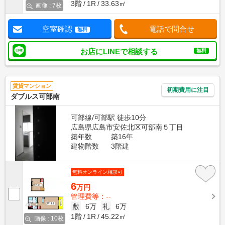
3階
1R
33.63㎡
画像 : 7枚
空室確認
電話で問合せ
無料
お店にLINEで相談する
無料
賃貸マンション
初期費用に注目
ダブルス可部南
可部線/可部駅 徒歩10分
広島県広島市安佐北区可部南５丁目
築年数
築16年
建物階数
3階建
無料オンライン相談可
6
万円
管理費等：--
敷
6万
礼
6万
1階
1R
45.22㎡
画像 : 10枚