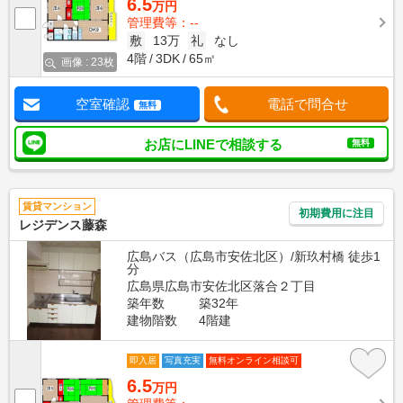
6.5
万円
管理費等：--
敷
13万
礼
なし
4階
3DK
65㎡
画像 : 23枚
空室確認
電話で問合せ
無料
お店にLINEで相談する
無料
賃貸マンション
初期費用に注目
レジデンス藤森
広島バス（広島市安佐北区）/新玖村橋 徒歩1
分
広島県広島市安佐北区落合２丁目
築年数
築32年
建物階数
4階建
即入居
写真充実
無料オンライン相談可
6.5
万円