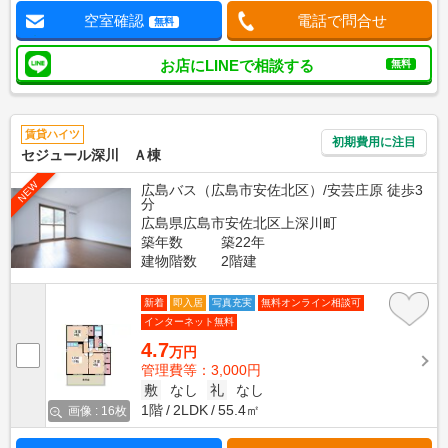
空室確認
電話で問合せ
無料
お店にLINEで相談する
無料
賃貸ハイツ
初期費用に注目
セジュール深川 Ａ棟
NEW
広島バス（広島市安佐北区）/安芸庄原 徒歩3
分
広島県広島市安佐北区上深川町
築年数
築22年
建物階数
2階建
新着
即入居
写真充実
無料オンライン相談可
インターネット無料
4.7
万円
管理費等：3,000円
敷
なし
礼
なし
1階
2LDK
55.4㎡
画像 : 16枚