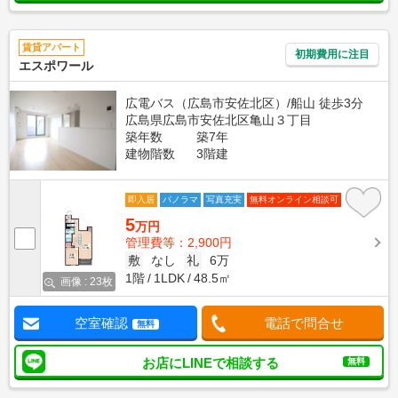
賃貸アパート
初期費用に注目
エスポワール
広電バス（広島市安佐北区）/船山 徒歩3分
広島県広島市安佐北区亀山３丁目
築年数
築7年
建物階数
3階建
即入居
パノラマ
写真充実
無料オンライン相談可
5
万円
管理費等：2,900円
敷
なし
礼
6万
1階
1LDK
48.5㎡
画像 : 23枚
空室確認
電話で問合せ
無料
お店にLINEで相談する
無料