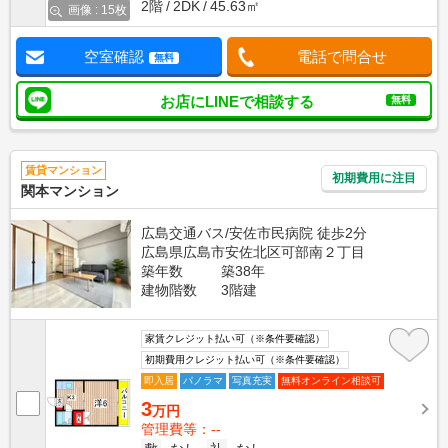
2階
2DK
45.63㎡
画像 : 15枚
空室確認
電話で問合せ
無料
お店にLINEで相談する
無料
賃貸マンション
初期費用に注目
関本マンション
広島交通バス/安佐市民病院 徒歩2分
広島県広島市安佐北区可部南２丁目
築年数
築38年
建物階数
3階建
家賃クレジット払い可（※条件要確認）
初期費用クレジット払い可（※条件要確認）
即入居
パノラマ
写真充実
無料オンライン相談可
3
万円
管理費等：--