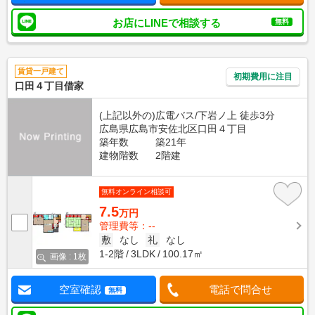
お店にLINEで相談する
無料
賃貸一戸建て
初期費用に注目
口田４丁目借家
(上記以外の)広電バス/下岩ノ上 徒歩3分
広島県広島市安佐北区口田４丁目
築年数
築21年
建物階数
2階建
無料オンライン相談可
7.5
万円
管理費等：--
敷
なし
礼
なし
1-2階
3LDK
100.17㎡
画像 : 1枚
空室確認
電話で問合せ
無料