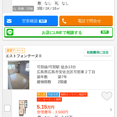
敷
なし
礼
なし
3階
1K
18㎡
画像 : 20枚
空室確認
電話で問合せ
無料
お店にLINEで相談する
無料
賃貸アパート
初期費用に注目
エストフォンテーヌⅡ
可部線/可部駅 徒歩13分
広島県広島市安佐北区可部東２丁目
築年数
築7年
建物階数
2階建
即入居
写真充実
無料オンライン相談可
インターネット無料
5.15
万円
管理費等：3,500円