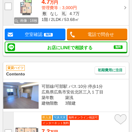
4.7
万円
管理費等：3,000円
敷
なし
礼
4.7万
1階
2LDK
53.68㎡
画像 : 18枚
空室確認
電話で問合せ
無料
お店にLINEで相談する
無料
賃貸ハイツ
初期費用に注目
Contento
可部線/可部駅 バス:10分:停歩1分
広島県広島市安佐北区三入１丁目
築年数
築浅
建物階数
3階建
即入居
写真充実
無料オンライン相談可
インターネット無料
7.2