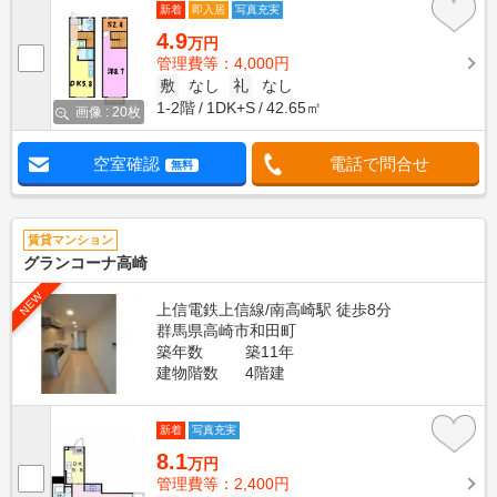
新着
即入居
写真充実
4.9
万円
管理費等：4,000円
敷
なし
礼
なし
1-2階
1DK+S
42.65㎡
画像 : 20枚
空室確認
電話で問合せ
無料
賃貸マンション
グランコーナ高崎
NEW
上信電鉄上信線/南高崎駅 徒歩8分
群馬県高崎市和田町
築年数
築11年
建物階数
4階建
新着
写真充実
8.1
万円
管理費等：2,400円