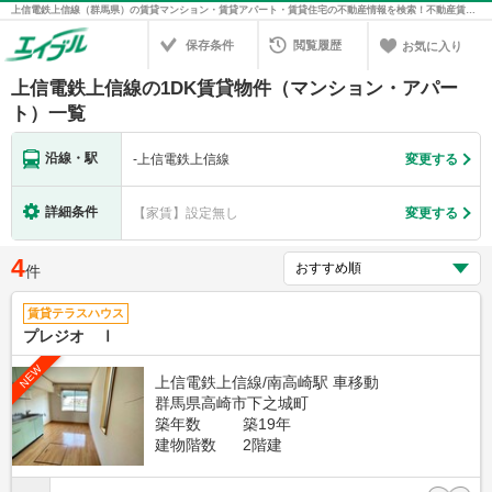
上信電鉄上信線（群馬県）の賃貸マンション・賃貸アパート・賃貸住宅の不動産情報を検索！不動産賃貸の物件探しは、お部屋探しのエイブル
保存条件
閲覧履歴
お気に入り
上信電鉄上信線の1DK賃貸物件（マンション・アパー
ト）一覧
沿線・駅
-
上信電鉄上信線
変更する
詳細条件
【家賃】設定無し
変更する
4
件
賃貸テラスハウス
プレジオ Ⅰ
NEW
上信電鉄上信線/南高崎駅 車移動
群馬県高崎市下之城町
築年数
築19年
建物階数
2階建