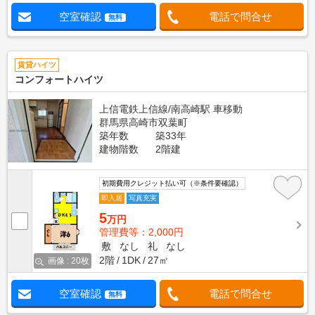
空室確認
電話で問合せ
無料
賃貸ハイツ
コンフォートハイツ
上信電鉄上信線/南高崎駅 車移動
群馬県高崎市双葉町
築年数
築33年
建物階数
2階建
初期費用クレジット払い可（※条件要確認）
即入居
写真充実
5
万円
管理費等：2,000円
敷
なし
礼
なし
2階
1DK
27㎡
画像 : 20枚
空室確認
電話で問合せ
無料