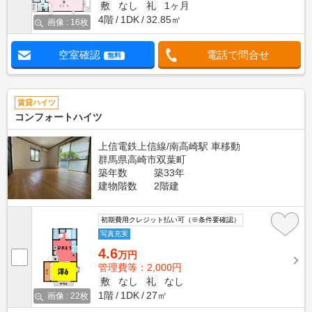
敷
なし
礼
1ヶ月
4階
1DK
32.85㎡
画像 : 16枚
空室確認
電話で問合せ
無料
賃貸ハイツ
コンフォートハイツ
上信電鉄上信線/南高崎駅 車移動
群馬県高崎市双葉町
築年数
築33年
建物階数
2階建
初期費用クレジット払い可（※条件要確認）
写真充実
4.6
万円
管理費等：2,000円
敷
なし
礼
なし
1階
1DK
27㎡
画像 : 22枚