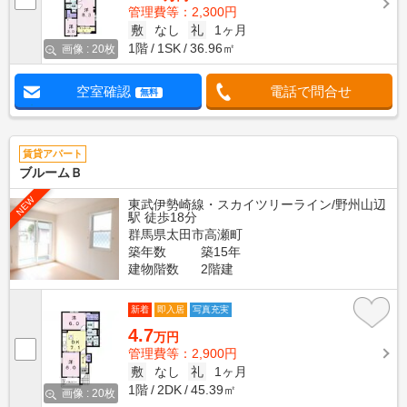
管理費等：2,300円
敷
なし
礼
1ヶ月
1階
1SK
36.96㎡
画像 : 20枚
空室確認
電話で問合せ
無料
賃貸アパート
ブルームＢ
NEW
東武伊勢崎線・スカイツリーライン/野州山辺
駅 徒歩18分
群馬県太田市高瀬町
築年数
築15年
建物階数
2階建
新着
即入居
写真充実
4.7
万円
管理費等：2,900円
敷
なし
礼
1ヶ月
1階
2DK
45.39㎡
画像 : 20枚