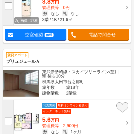
3.8
万円
管理費等：0円
敷
なし
礼
なし
2階
1K
21.6㎡
画像 : 17枚
空室確認
電話で問合せ
無料
賃貸アパート
プリュジュールＡ
東武伊勢崎線・スカイツリーライン/韮川
駅 徒歩10分
群馬県太田市台之郷町
築年数
築18年
建物階数
2階建
写真充実
無料オンライン相談可
インターネット無料
5.6
万円
管理費等：2,900円
敷
なし
礼
1ヶ月