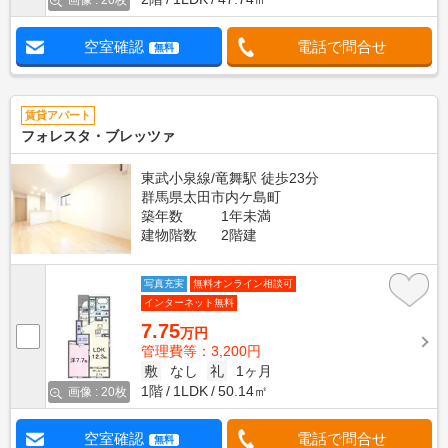
画像 : 20枚
空室確認
電話で問合せ
無料
賃貸アパート
フォレスタ・ブレッツァ
東武小泉線/竜舞駅 徒歩23分
群馬県太田市内ケ島町
築年数
1年未満
建物階数
2階建
写真充実
無料オンライン相談可
インターネット無料
7.75
万円
管理費等：3,200円
敷
なし
礼
1ヶ月
1階
1LDK
50.14㎡
画像 : 20枚
空室確認
電話で問合せ
無料