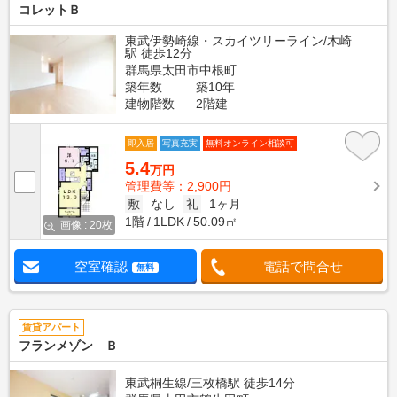
コレットＢ
東武伊勢崎線・スカイツリーライン/木崎
駅 徒歩12分
群馬県太田市中根町
築年数
築10年
建物階数
2階建
即入居
写真充実
無料オンライン相談可
5.4
万円
管理費等：2,900円
敷
なし
礼
1ヶ月
1階
1LDK
50.09㎡
画像 : 20枚
空室確認
電話で問合せ
無料
賃貸アパート
フランメゾン Ｂ
東武桐生線/三枚橋駅 徒歩14分