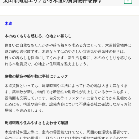
太田市周辺エリアから木造の賃貸物件を探す
木造
木のぬくもりを感じる、心地よい暮らし
住まいに自然なあたたかさや落ち着きを求める方にとって、木造賃貸物件は
魅力的な選択肢です。木造ならではのやさしい雰囲気や通気性の良さは、
日々の暮らしを快適にしてくれます。新生活を機に、木のぬくもりを感じら
れる木造賃貸で、心地よい住環境を整えましょう。
建物の構造や築年数は事前にチェック
木造賃貸といっても、建築時期や工法によって住み心地は大きく異なりま
す。築年数が新しい物件では断熱性や耐震性が向上しているケースも多く、
設備面も充実しています。自分のライフスタイルに合うかどうかを見極める
ためにも、構造や築年数、設備内容について不動産会社に確認しながらお部
屋探しを進めましょう。
周辺環境や住みやすさもあわせて確認
木造賃貸を選ぶ際は、室内の雰囲気だけでなく、周囲の住環境も重要です。
音の伝わり方や風通し、日当たりなどは実際に現地で確認すると安心です。