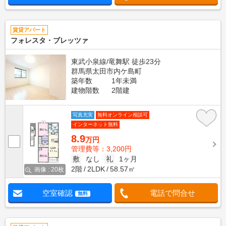
賃貸アパート
フォレスタ・ブレッツァ
東武小泉線/竜舞駅 徒歩23分
群馬県太田市内ケ島町
築年数
1年未満
建物階数
2階建
写真充実
無料オンライン相談可
インターネット無料
8.9
万円
管理費等：3,200円
敷
なし
礼
1ヶ月
2階
2LDK
58.57㎡
画像 : 20枚
空室確認
電話で問合せ
無料