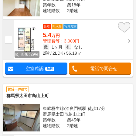
築年数
築18年
建物階数
2階建
新着
即入居
写真充実
5.4
万円
管理費等：3,000円
敷
1ヶ月
礼
なし
2階
2LDK
56.19㎡
画像 : 29枚
空室確認
電話で問合せ
無料
賃貸一戸建て
群馬県太田市鳥山上町
東武桐生線/治良門橋駅 徒歩17分
群馬県太田市鳥山上町
築年数
築45年
建物階数
2階建