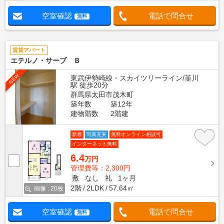
空室確認
電話で問合せ
無料
賃貸アパート
エテルノ・サーブ Ｂ
NEW
東武伊勢崎線・スカイツリーライン/韮川
駅 徒歩20分
群馬県太田市茂木町
築年数
築12年
建物階数
2階建
新着
写真充実
無料オンライン相談可
インターネット無料
6.4
万円
管理費等：2,300円
敷
なし
礼
1ヶ月
2階
2LDK
57.64㎡
画像 : 20枚
空室確認
電話で問合せ
無料