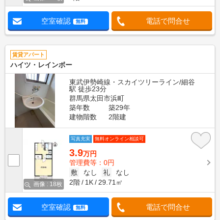
空室確認
電話で問合せ
無料
賃貸アパート
ハイツ・レインボー
東武伊勢崎線・スカイツリーライン/細谷
駅 徒歩23分
群馬県太田市浜町
築年数
築29年
建物階数
2階建
写真充実
無料オンライン相談可
3.9
万円
管理費等：0円
敷
なし
礼
なし
2階
1K
29.71㎡
画像 : 18枚
空室確認
電話で問合せ
無料