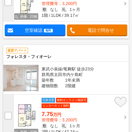
管理費等：3,200円
敷
なし
礼
1ヶ月
1階
1LDK
39.17㎡
画像 : 20枚
空室確認
電話で問合せ
無料
賃貸アパート
フォレスタ・フィオーレ
東武小泉線/竜舞駅 徒歩23分
群馬県太田市内ケ島町
築年数
1年未満
建物階数
2階建
写真充実
無料オンライン相談可
インターネット無料
7.75
万円
管理費等：3,200円
敷
なし
礼
1ヶ月
2階
1LDK
47.74㎡