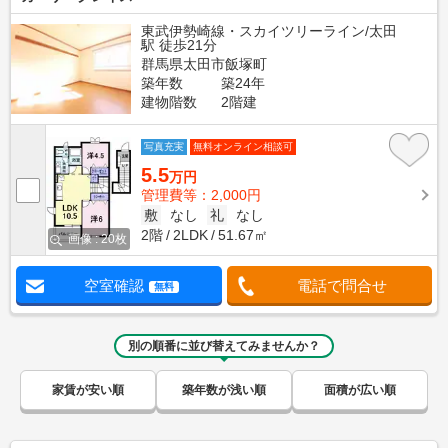
東武伊勢崎線・スカイツリーライン/太田
駅 徒歩21分
群馬県太田市飯塚町
築年数
築24年
建物階数
2階建
写真充実
無料オンライン相談可
5.5
万円
管理費等：2,000円
敷
なし
礼
なし
2階
2LDK
51.67㎡
画像 : 20枚
空室確認
電話で問合せ
無料
別の順番に並び替えてみませんか？
家賃が安い順
築年数が浅い順
面積が広い順