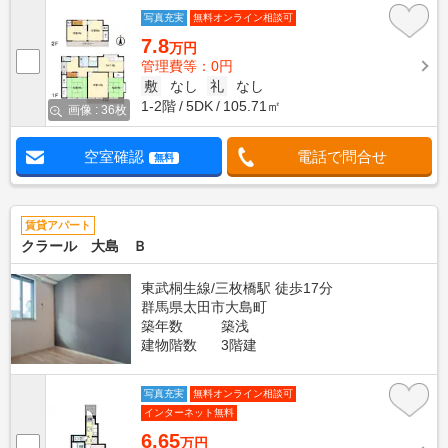
写真充実
無料オンライン相談可
7.8
万円
管理費等：0円
敷
なし
礼
なし
1-2階
5DK
105.71㎡
画像 : 36枚
空室確認
電話で問合せ
無料
賃貸アパート
クラール 大島 Ｂ
東武桐生線/三枚橋駅 徒歩17分
群馬県太田市大島町
築年数
築浅
建物階数
3階建
写真充実
無料オンライン相談可
インターネット無料
6.65
万円