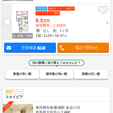
写真充実
無料オンライン相談可
インターネット無料
8.3
万円
管理費等：2,300円
敷
なし
礼
1ヶ月
1階
2LDK
50.47㎡
画像 : 20枚
空室確認
電話で問合せ
無料
別の順番に並び替えてみませんか？
家賃が安い順
築年数が浅い順
面積が広い順
賃貸アパート
スカイピア
NEW
東武桐生線/藪塚駅 徒歩17分
群馬県太田市山之神町