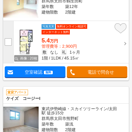
群馬県太田市鶴生田町
築年数
築12年
建物階数
2階建
写真充実
無料オンライン相談可
インターネット無料
5.4
万円
管理費等：2,900円
敷
なし
礼
1ヶ月
1階
1LDK
45.15㎡
画像 : 20枚
空室確認
電話で問合せ
無料
賃貸アパート
ケイズ コージーI
東武伊勢崎線・スカイツリーライン/太田
駅 徒歩15分
群馬県太田市熊野町
築年数
築浅
建物階数
2階建