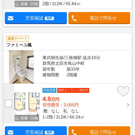
2階
2LDK
55.84㎡
画像 : 20枚
空室確認
電話で問合せ
無料
賃貸アパート
ファミーユ楓
東武桐生線/三枚橋駅 徒歩10分
群馬県太田市鳥山中町
築年数
築33年
建物階数
2階建
写真充実
無料オンライン相談可
4.5
万円
管理費等：3,000円
敷
なし
礼
なし
1-2階
2LDK
66.24㎡
画像 : 16枚
空室確認
電話で問合せ
無料