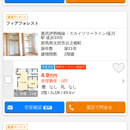
賃貸アパート
フィアフォレスト
東武伊勢崎線・スカイツリーライン/韮川
駅 徒歩10分
群馬県太田市台之郷町
築年数
築21年
建物階数
2階建
写真充実
無料オンライン相談可
4.9
万円
管理費等：0円
敷
なし
礼
なし
2階
1LDK
49.6㎡
画像 : 11枚
空室確認
電話で問合せ
無料
賃貸アパート