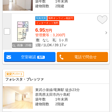
築年数
1年未満
建物階数
2階建
写真充実
無料オンライン相談可
インターネット無料
6.95
万円
管理費等：3,200円
敷
なし
礼
1ヶ月
1階
1LDK
39.17㎡
画像 : 20枚
空室確認
電話で問合せ
無料
賃貸アパート
フォレスタ・ブレッツァ
東武小泉線/竜舞駅 徒歩23分
群馬県太田市内ケ島町
築年数
1年未満
建物階数
2階建