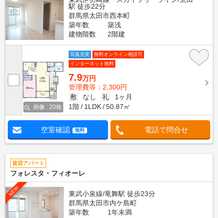
駅 徒歩22分
群馬県太田市西本町
築年数
築浅
建物階数
2階建
写真充実
無料オンライン相談可
インターネット無料
7.9
万円
管理費等：2,300円
敷
なし
礼
1ヶ月
1階
1LDK
50.87㎡
画像 : 20枚
空室確認
電話で問合せ
無料
賃貸アパート
フォレスタ・フィオーレ
NEW
東武小泉線/竜舞駅 徒歩23分
群馬県太田市内ケ島町
築年数
1年未満