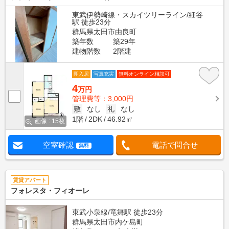
東武伊勢崎線・スカイツリーライン/細谷
駅 徒歩23分
群馬県太田市由良町
築年数
築29年
建物階数
2階建
即入居
写真充実
無料オンライン相談可
4
万円
管理費等：3,000円
敷
なし
礼
なし
1階
2DK
46.92㎡
画像 : 15枚
空室確認
電話で問合せ
無料
賃貸アパート
フォレスタ・フィオーレ
東武小泉線/竜舞駅 徒歩23分
群馬県太田市内ケ島町