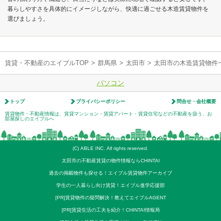
暮らしやすさを具体的にイメージしながら、快適に過ごせる木造賃貸物件を
選びましょう。
賃貸・不動産のエイブルTOP
>
群馬県
>
太田市
>
太田市の木造賃貸物件
パソコン
トップ
プライバシーポリシー
問合せ・会社概要
賃貸物件・不動産情報は、賃貸マンション・賃貸アパート・賃貸住宅などの不動産を扱う、お
部屋探しのエイブルへ
(C) ABLE INC. All rights reserved.
太田市の不動産賃貸の物件情報ならCHINTAI
過去の掲載物件も探せる！エイブル賃貸物件アーカイブ
学生の一人暮らし向け賃貸！エイブル進学応援部
[PR]賃貸物件の疑問解決！教えてエイブルAGENT
[PR]賃貸生活の工夫を紹介！CHINTAI情報局