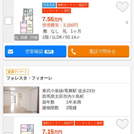
写真充実
無料オンライン相談可
インターネット無料
7.55
万円
管理費等：3,200円
敷
なし
礼
1ヶ月
1階
1LDK
50.14㎡
画像 : 20枚
空室確認
電話で問合せ
無料
賃貸アパート
フォレスタ・フィオーレ
東武小泉線/竜舞駅 徒歩23分
群馬県太田市内ケ島町
築年数
1年未満
建物階数
2階建
無料オンライン相談可
インターネット無料
7.15
万円