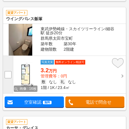
賃貸アパート
ウイングパレス飯塚
東武伊勢崎線・スカイツリーライン/細谷
駅 徒歩20分
群馬県太田市宝町
築年数
築30年
建物階数
2階建
写真充実
無料オンライン相談可
3.2
万円
管理費等：0円
敷
なし
礼
なし
1階
1K
23.4㎡
画像 : 16枚
空室確認
電話で問合せ
無料
賃貸アパート
カーサ・グレイス