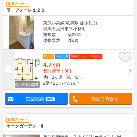
賃貸アパート
ラ・フォーレ１２２
東武小泉線/竜舞駅 徒歩21分
群馬県太田市下小林町
築年数
築23年
建物階数
2階建
即入居
写真充実
無料オンライン相談可
4.7
万円
管理費等：0円
敷
1ヶ月
礼
なし
2階
2DK
47.75㎡
画像 : 22枚
空室確認
電話で問合せ
無料
賃貸アパート
オークガーデン II
東武伊勢崎線・スカイツリーライン/太田