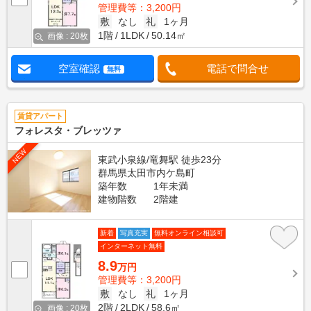
管理費等：3,200円
敷
なし
礼
1ヶ月
1階
1LDK
50.14㎡
画像 : 20枚
空室確認
電話で問合せ
無料
賃貸アパート
フォレスタ・ブレッツァ
NEW
東武小泉線/竜舞駅 徒歩23分
群馬県太田市内ケ島町
築年数
1年未満
建物階数
2階建
新着
写真充実
無料オンライン相談可
インターネット無料
8.9
万円
管理費等：3,200円
敷
なし
礼
1ヶ月
2階
2LDK
58.6㎡
画像 : 20枚