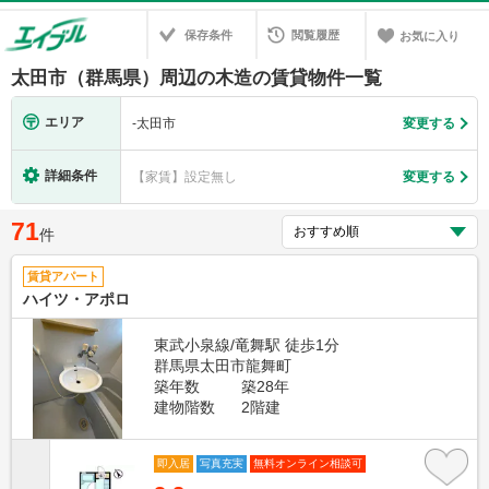
保存条件
閲覧履歴
お気に入り
太田市（群馬県）周辺の木造の賃貸物件一覧
エリア
-
太田市
変更する
詳細条件
【家賃】設定無し
変更する
71
件
賃貸アパート
ハイツ・アポロ
東武小泉線/竜舞駅 徒歩1分
群馬県太田市龍舞町
築年数
築28年
建物階数
2階建
即入居
写真充実
無料オンライン相談可