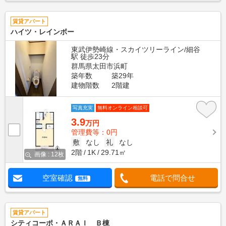
賃貸アパート
ハイツ・レインボー
東武伊勢崎線・スカイツリーライン/細谷
駅 徒歩23分
群馬県太田市浜町
築年数
築29年
建物階数
2階建
写真充実
無料オンライン相談可
3.9
万円
管理費等：0円
敷
なし
礼
なし
2階
1K
29.71㎡
画像 : 12枚
空室確認
電話で問合せ
無料
賃貸アパート
シティコーポ・ＡＲＡＩ Ｂ棟