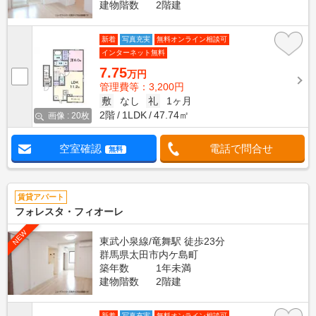
建物階数
2階建
新着
写真充実
無料オンライン相談可
インターネット無料
7.75
万円
管理費等：3,200円
敷
なし
礼
1ヶ月
2階
1LDK
47.74㎡
画像 : 20枚
空室確認
電話で問合せ
無料
賃貸アパート
フォレスタ・フィオーレ
NEW
東武小泉線/竜舞駅 徒歩23分
群馬県太田市内ケ島町
築年数
1年未満
建物階数
2階建
新着
写真充実
無料オンライン相談可