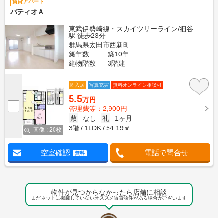
賃貸アパート
パティオＡ
東武伊勢崎線・スカイツリーライン/細谷
駅 徒歩23分
群馬県太田市西新町
築年数
築10年
建物階数
3階建
即入居
写真充実
無料オンライン相談可
5.5
万円
管理費等：2,900円
敷
なし
礼
1ヶ月
3階
1LDK
54.19㎡
画像 : 20枚
空室確認
電話で問合せ
無料
物件が見つからなかったら店舗に相談
まだネットに掲載していないオススメ賃貸物件がある場合がございます