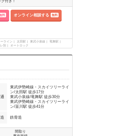
ック付き！
オンライン相談する
無料
無料
リーライン
太田駅
東武小泉線
竜舞駅
レ別
オートロック
東武伊勢崎線・スカイツリーライ
ン/太田駅 徒歩17分
交通
東武小泉線/竜舞駅 徒歩30分
東武伊勢崎線・スカイツリーライ
ン/韮川駅 徒歩41分
構造
鉄骨造
間取り