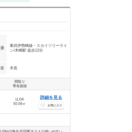
東武伊勢崎線・スカイツリーライ
交通
ン/木崎駅 徒歩12分
構造
木造
間取り
専有面積
詳細を見る
1LDK
50.09㎡
お気に入り
防犯カメラを備えており安心して生活できます。広めの1LDKタイプ/50.09m2/角住戸/宅配ＢＯＸの使いやすい物件です。太田市立宝泉南小学校1000m・コンビニ1200mでお出かけ・買物に便利ですよ。契約金はカード決済がご利用可能です。便利なカウンターキッチン設置で毎日のお料理も楽しくなります。築10年・1LDKのス