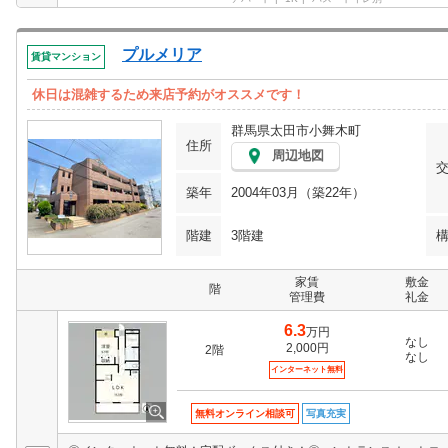
プルメリア
賃貸マンション
休日は混雑するため来店予約がオススメです！
群馬県太田市小舞木町
住所
周辺地図
築年
2004年03月（築22年）
階建
3階建
家賃
敷金
階
管理費
礼金
6.3
万円
なし
2,000円
2階
なし
インターネット無料
無料オンライン相談可
写真充実