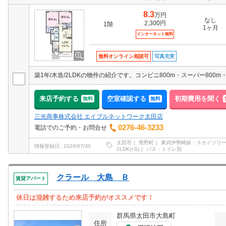
8.3
万円
なし
2,300円
1階
1ヶ月
インターネット無料
無料オンライン相談可
写真充実
来店予約する
空室確認する
初期費用を聞く
無料
無料
三光商事株式会社 エイブルネットワーク太田店
0276-46-3233
電話でのご予約・お問合せ
太田市
熊野町
東武伊勢崎線・スカイツリ
情報登録日
2026/07/30
2LDK(+S)
バス・トイレ別
クラール 大島 Ｂ
賃貸アパート
休日は混雑するため来店予約がオススメです！
群馬県太田市大島町
住所