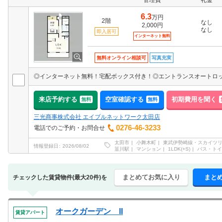
管理費
礼金
6.3
万円
2階
なし
2,000円
なし
即入居可
インターネット無料
無料オンライン相談可
写真充実
◎インターネット無料！宅配ボックス付き！◎エントランスオートロ
来店予約する
空室確認する
初期費用を聞く
無料
無料
三光商事株式会社 エイブルネットワーク太田店
0276-46-3233
電話でのご予約・お問合せ
太田市
小舞木町
東武伊勢崎線・スカイツ
情報登録日
2026/08/02
韮川駅
マンション
1LDK(+S)
バス・トイ
まとめてお気に入り
まと
チェックした賃貸物件(最大20件)を
オークガーデン II
賃貸アパート