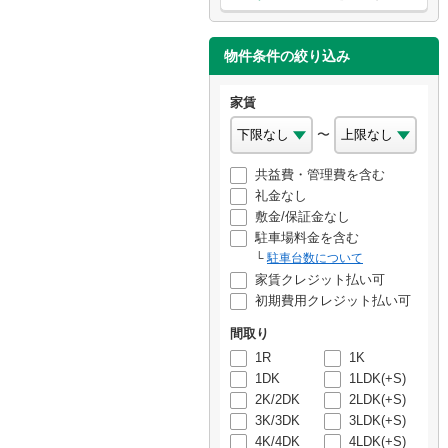
物件条件の絞り込み
家賃
〜
共益費・管理費を含む
礼金なし
敷金/保証金なし
駐車場料金を含む
駐車台数について
家賃クレジット払い可
初期費用クレジット払い可
間取り
1R
1K
1DK
1LDK(+S)
2K/2DK
2LDK(+S)
3K/3DK
3LDK(+S)
4K/4DK
4LDK(+S)