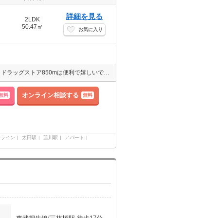
詳細を見る
2LDK
50.47㎡
お気に入り
築1年/木造/2LDKの物件の紹介です。コンビニ800m・スーパー800m・ドラッグストア850mは便利で嬉しいですね お問い合わせは三光商事株式会社まで。便利な追い焚き風呂で快適に過ごせます。便利なカウンターキッチン/３口以上コンロ/ＩＨクッキングヒーター/ガスコンロ設置済/システムキッチンでお料理好きに魅力的な設備
オンライン相談する
無料
無料
ーライン
太田駅
韮川駅
アパート