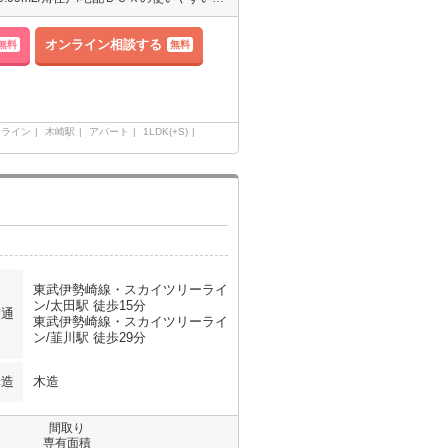
オンライン相談する
無料
無料
ーライン
木崎駅
アパート
1LDK(+S)
東武伊勢崎線・スカイツリーライ
ン/太田駅 徒歩15分
交通
東武伊勢崎線・スカイツリーライ
ン/韮川駅 徒歩29分
構造
木造
間取り
専有面積