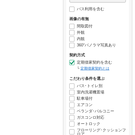
バス利用を含む
画像の有無
間取図付
外観
内観
360°パノラマ写真あり
契約方式
定期借家契約を含む
定期借家契約とは
こだわり条件を選ぶ
バス･トイレ別
室内洗濯機置場
駐車場付
エアコン
ベランダ･バルコニー
ガスコンロ対応
オートロック
フローリング･クッションフ
ロア