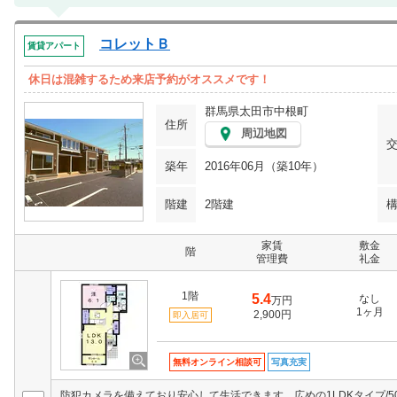
コレットＢ
賃貸アパート
休日は混雑するため来店予約がオススメです！
群馬県太田市中根町
住所
周辺地図
築年
2016年06月（築10年）
階建
2階建
家賃
敷金
階
管理費
礼金
1階
5.4
なし
万円
1ヶ月
2,900円
即入居可
無料オンライン相談可
写真充実