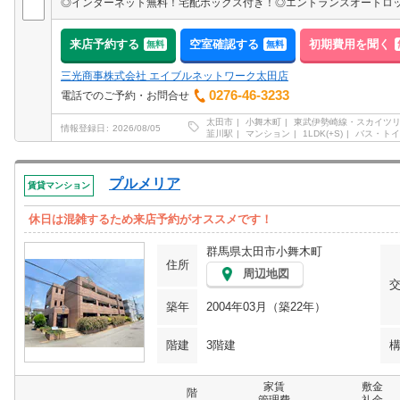
◎インターネット無料！宅配ボックス付き！◎エントランスオートロ
来店予約する
空室確認する
初期費用を聞く
無料
無料
三光商事株式会社 エイブルネットワーク太田店
0276-46-3233
電話でのご予約・お問合せ
太田市
小舞木町
東武伊勢崎線・スカイツ
情報登録日
2026/08/05
韮川駅
マンション
1LDK(+S)
バス・トイ
プルメリア
賃貸マンション
休日は混雑するため来店予約がオススメです！
群馬県太田市小舞木町
住所
周辺地図
築年
2004年03月（築22年）
階建
3階建
家賃
敷金
階