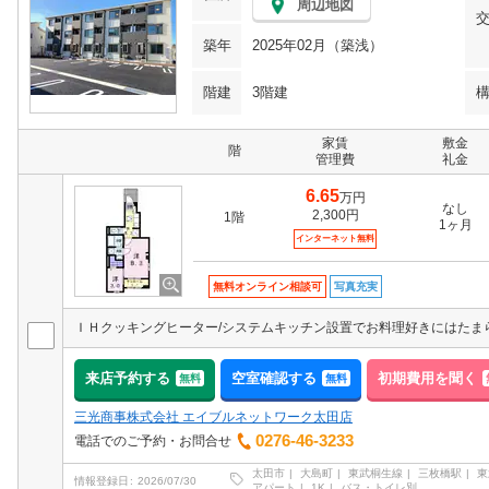
周辺地図
築年
2025年02月（築浅）
階建
3階建
家賃
敷金
階
管理費
礼金
6.65
万円
なし
2,300円
1階
1ヶ月
インターネット無料
無料オンライン相談可
写真充実
来店予約する
空室確認する
初期費用を聞く
無料
無料
三光商事株式会社 エイブルネットワーク太田店
0276-46-3233
電話でのご予約・お問合せ
太田市
大島町
東武桐生線
三枚橋駅
東
情報登録日
2026/07/30
アパート
1K
バス・トイレ別