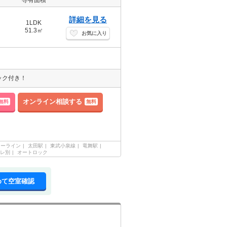
専有面積
詳細を見る
1LDK
51.3㎡
お気に入り
ック付き！
オンライン相談する
無料
無料
リーライン
太田駅
東武小泉線
竜舞駅
レ別
オートロック
めて空室確認