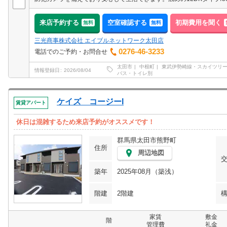
来店予約する
空室確認する
初期費用を聞く
無料
無料
三光商事株式会社 エイブルネットワーク太田店
0276-46-3233
電話でのご予約・お問合せ
太田市
中根町
東武伊勢崎線・スカイツリ
情報登録日
2026/08/04
バス・トイレ別
ケイズ コージーI
賃貸アパート
休日は混雑するため来店予約がオススメです！
群馬県太田市熊野町
住所
周辺地図
築年
2025年08月（築浅）
階建
2階建
家賃
敷金
階
管理費
礼金