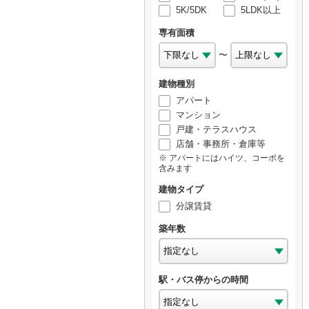
5K/5DK
5LDK以上
専有面積
〜
建物種別
アパート
マンション
戸建・テラスハウス
店舗・事務所・倉庫等
アパートにはハイツ、コーポを
含みます
建物タイプ
分譲賃貸
築年数
駅・バス停からの時間