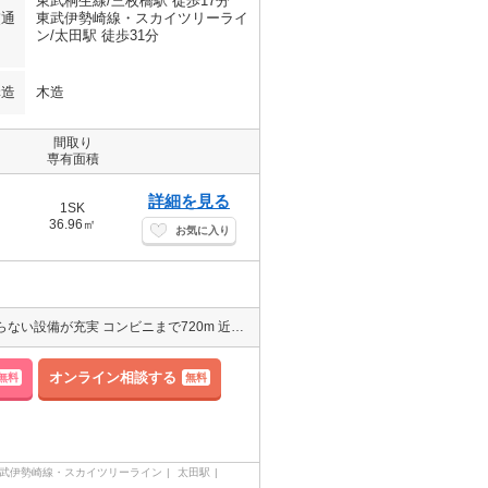
東武桐生線/三枚橋駅 徒歩17分
交通
東武伊勢崎線・スカイツリーライ
ン/太田駅 徒歩31分
構造
木造
間取り
専有面積
詳細を見る
1SK
36.96㎡
お気に入り
ＩＨクッキングヒーター/システムキッチン設置でお料理好きにはたまらない設備が充実 コンビニまで720m 近隣施設も揃っていますよ。便利な追い焚き風呂/ウォークインクローゼット/シューズボックスが魅力の嬉しい物件ですよ。東武伊勢崎線 太田（群馬）駅まで徒歩31分の物件ですよ。防犯カメラ 防犯面を重視したお部屋です 1SK
オンライン相談する
無料
無料
武伊勢崎線・スカイツリーライン
太田駅