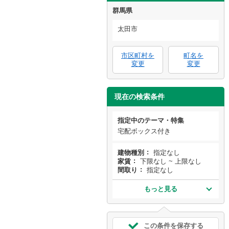
群馬県
太田市
市区町村を
町名を
変更
変更
現在の検索条件
指定中のテーマ・特集
宅配ボックス付き
建物種別
指定なし
家賃
下限なし ~ 上限なし
間取り
指定なし
もっと見る
この条件を保存する