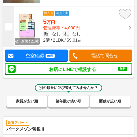
即入居
写真充実
5
万円
管理費等：4,000円
敷
なし
礼
なし
2階
2LDK
59.01㎡
画像 : 21枚
空室確認
電話で問合せ
無料
お店にLINEで相談する
無料
別の順番に並び替えてみませんか？
家賃が安い順
築年数が浅い順
面積が広い順
賃貸アパート
パークメゾン曽根Ⅱ