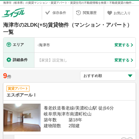
海津市（岐阜県）の賃貸マンション・賃貸アパート・賃貸住宅の不動産情報を検索！不動産賃貸の物件探しは、お部屋探しのエイブル
保存条件
閲覧履歴
お気に入り
海津市の2LDK(+S)賃貸物件（マンション・アパート）
一覧
エリア
-
海津市
変更する
詳細条件
【家賃】設定無し
変更する
9
件
賃貸アパート
エスポアールⅠ
養老鉄道養老線/美濃松山駅 徒歩6分
岐阜県海津市南濃町松山
築年数
築18年
建物階数
2階建