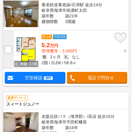
養老鉄道養老線/石津駅 徒歩14分
岐阜県海津市南濃町太田
築年数
築21年
建物階数
2階建
即入居
写真充実
5.2
万円
管理費等：3,000円
敷
2ヶ月
礼
なし
2階
2LDK
58.8㎡
画像 : 17枚
空室確認
電話で問合せ
無料
賃貸アパート
スィートジュノー
名阪近鉄バス（海津郡）/高須 徒歩15分
岐阜県海津市平田町幡長
築年数
築16年