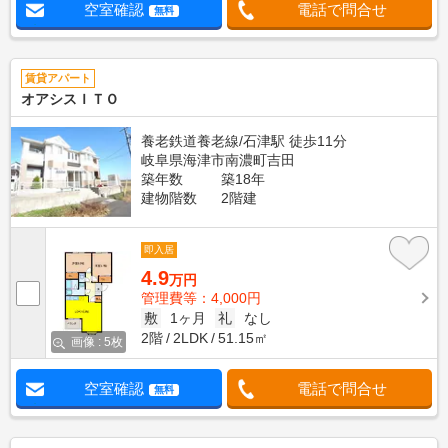
空室確認
電話で問合せ
無料
賃貸アパート
オアシスＩＴＯ
養老鉄道養老線/石津駅 徒歩11分
岐阜県海津市南濃町吉田
築年数
築18年
建物階数
2階建
即入居
4.9
万円
管理費等：4,000円
敷
1ヶ月
礼
なし
2階
2LDK
51.15㎡
画像 : 5枚
空室確認
電話で問合せ
無料