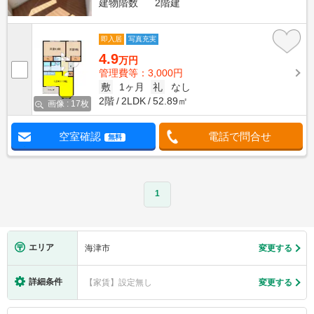
建物階数
2階建
即入居
写真充実
4.9
万円
管理費等：3,000円
敷
1ヶ月
礼
なし
2階
2LDK
52.89㎡
画像 : 17枚
空室確認
電話で問合せ
無料
1
エリア
海津市
変更する
詳細条件
【家賃】設定無し
変更する