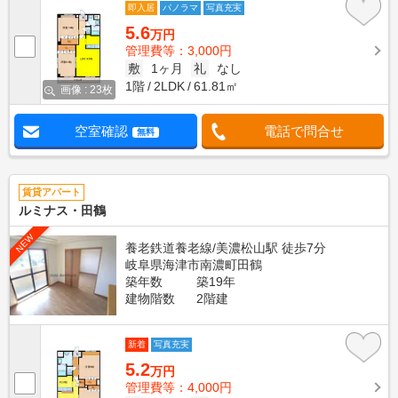
即入居
パノラマ
写真充実
5.6
万円
管理費等：3,000円
敷
1ヶ月
礼
なし
1階
2LDK
61.81㎡
画像 : 23枚
空室確認
電話で問合せ
無料
賃貸アパート
ルミナス・田鶴
NEW
養老鉄道養老線/美濃松山駅 徒歩7分
岐阜県海津市南濃町田鶴
築年数
築19年
建物階数
2階建
新着
写真充実
5.2
万円
管理費等：4,000円