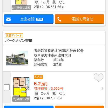
敷
1ヶ月
礼
なし
2階
2LDK
51.66㎡
画像 : 15枚
空室確認
電話で問合せ
無料
賃貸アパート
パークメゾン曽根
養老鉄道養老線/石津駅 徒歩10分
岐阜県海津市南濃町太田
築年数
築24年
建物階数
2階建
即入居
5.2
万円
管理費等：3,000円
敷
2ヶ月
礼
なし
2階
2LDK
58.8㎡
画像 : 2枚