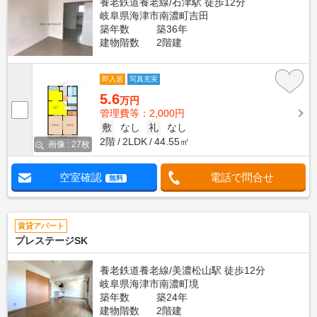
養老鉄道養老線/石津駅 徒歩12分
岐阜県海津市南濃町吉田
築年数
築36年
建物階数
2階建
即入居
写真充実
5.6
万円
管理費等：2,000円
敷
なし
礼
なし
2階
2LDK
44.55㎡
画像 : 27枚
空室確認
電話で問合せ
無料
賃貸アパート
プレステージSK
養老鉄道養老線/美濃松山駅 徒歩12分
岐阜県海津市南濃町境
築年数
築24年
建物階数
2階建