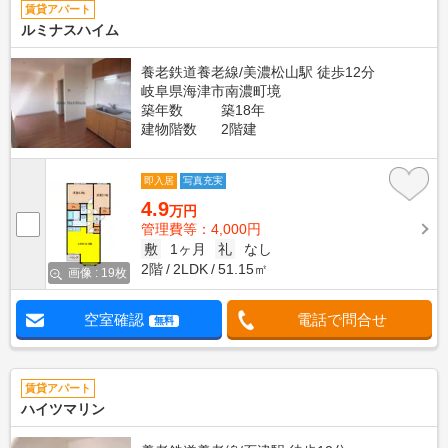
賃貸アパート
ルミナスハイム
養老鉄道養老線/美濃松山駅 徒歩12分
岐阜県海津市南濃町境
築年数
築18年
建物階数
2階建
即入居
写真充実
4.9
万円
管理費等：4,000円
敷
1ヶ月
礼
なし
2階
2LDK
51.15㎡
画像 : 19枚
空室確認
電話で問合せ
無料
賃貸アパート
ハイツマリン