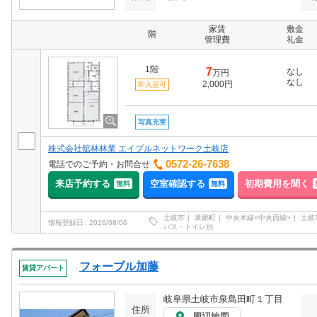
家賃
敷金
階
管理費
礼金
1階
7
なし
万円
なし
2,000円
即入居可
写真充実
株式会社舘林林業 エイブルネットワーク土岐店
0572-26-7638
電話でのご予約・お問合せ
来店予約する
空室確認する
初期費用を聞く
無料
無料
土岐市
泉郷町
中央本線<中央西線>
土岐
情報登録日
2026/08/06
バス・トイレ別
フォーブル加藤
賃貸アパート
岐阜県土岐市泉島田町１丁目
住所
周辺地図