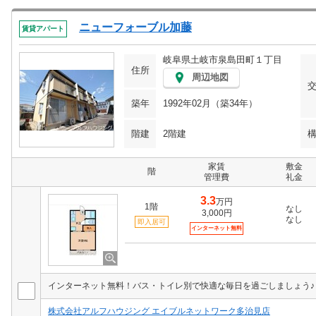
ニューフォーブル加藤
賃貸アパート
岐阜県土岐市泉島田町１丁目
住所
周辺地図
築年
1992年02月（築34年）
階建
2階建
家賃
敷金
階
管理費
礼金
3.3
万円
1階
なし
3,000円
なし
即入居可
インターネット無料
インターネット無料！バス・トイレ別で快適な毎日を過ごしましょう♪
株式会社アルフハウジング エイブルネットワーク多治見店