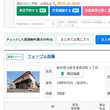
0572-21-3518
電話でのご予約・お問合せ
来店予約する
空室確認する
初期費用を聞く
無料
無料
土岐市
泉島田町
中央本線<中央西線>
土
情報登録日
2026/08/07
バス・トイレ別
まとめてお気に入り
まと
チェックした賃貸物件(最大20件)を
フォーブル加藤
賃貸アパート
岐阜県土岐市泉島田町１丁目
住所
周辺地図
築年
1988年03月（築38年）
階建
2階建
家賃
敷金
階
管理費
礼金