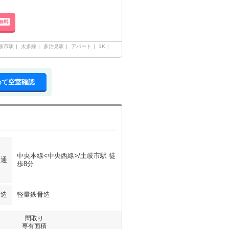
無料
岐市駅
太多線
多治見駅
アパート
1K
めて空室確認
中央本線<中央西線>/土岐市駅 徒
交通
歩8分
構造
軽量鉄骨造
間取り
専有面積