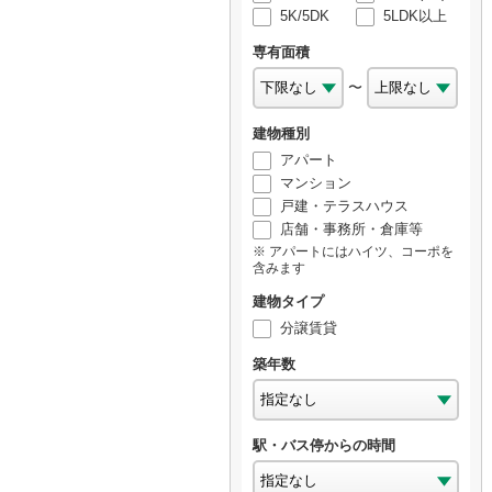
5K/5DK
5LDK以上
専有面積
〜
建物種別
アパート
マンション
戸建・テラスハウス
店舗・事務所・倉庫等
アパートにはハイツ、コーポを
含みます
建物タイプ
分譲賃貸
築年数
駅・バス停からの時間