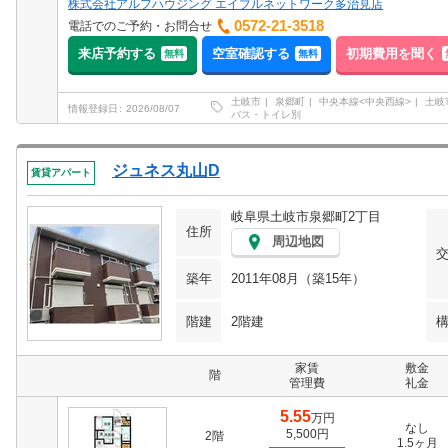
株式会社アルフハウジング エイブルネットワーク多治見店
0572-21-3518
電話でのご予約・お問合せ
来店予約する
空室確認する
初期費用を聞く
無料
無料
土岐市
泉郷町
中央本線<中央西線>
土岐
情報登録日
2026/08/07
バス・トイレ別
ジュネス丸山D
賃貸アパート
岐阜県土岐市泉郷町2丁目
住所
周辺地図
築年
2011年08月（築15年）
階建
2階建
家賃
敷金
階
管理費
礼金
5.55
万円
なし
5,500円
2階
1.5ヶ月