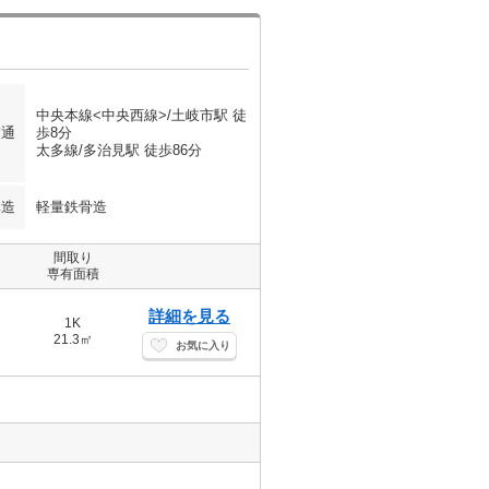
中央本線<中央西線>/土岐市駅 徒
交通
歩8分
太多線/多治見駅 徒歩86分
構造
軽量鉄骨造
間取り
専有面積
詳細を見る
1K
21.3㎡
お気に入り