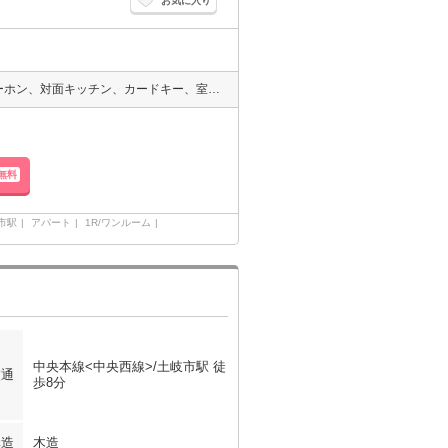
お気に入り
インターネット無料！エアコン、温水洗浄暖房便座、モニタ付インターホン、対面キッチン、カードキー、室内物干し、居室照明、ウォークインクローゼット、シューズクローク、システムキッチン、洗面台、バス・トイレ別、室内洗濯機置場、ユニットバス、シャワー、プロパン、バルコニー
無料
市駅
アパート
1R/ワンルーム
中央本線<中央西線>/土岐市駅 徒
交通
歩8分
構造
木造