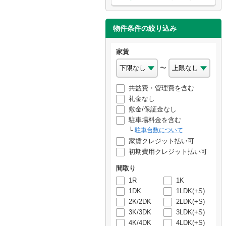
物件条件の絞り込み
家賃
〜
共益費・管理費を含む
礼金なし
敷金/保証金なし
駐車場料金を含む
駐車台数について
家賃クレジット払い可
初期費用クレジット払い可
間取り
1R
1K
1DK
1LDK(+S)
2K/2DK
2LDK(+S)
3K/3DK
3LDK(+S)
4K/4DK
4LDK(+S)