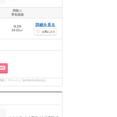
間取り
専有面積
詳細を見る
3LDK
54.03㎡
お気に入り
無料
市駅
アパート
3K/3DK/3LDK(+S)