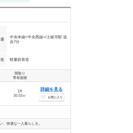
中央本線<中央西線>/土岐市駅 徒
交通
歩7分
構造
軽量鉄骨造
間取り
専有面積
詳細を見る
1R
30.03㎡
お気に入り
揃い、快適な一人暮らしを。