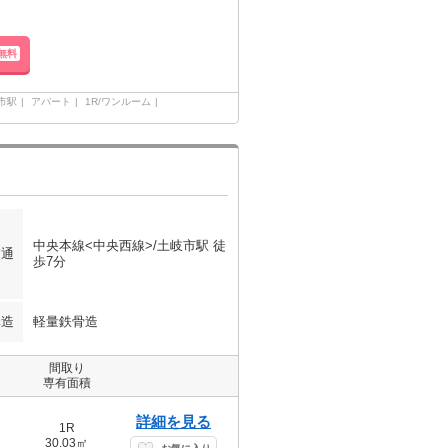
無料
市駅
アパート
1R/ワンルーム
中央本線<中央西線>/土岐市駅 徒
交通
歩7分
構造
軽量鉄骨造
間取り
専有面積
詳細を見る
1R
30.03㎡