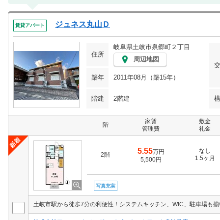
ジュネス丸山Ｄ
賃貸アパート
岐阜県土岐市泉郷町２丁目
住所
周辺地図
築年
2011年08月（築15年）
階建
2階建
家賃
敷金
階
管理費
礼金
5.55
なし
万円
2階
1.5ヶ月
5,500円
写真充実
土岐市駅から徒歩7分の利便性！システムキッチン、WIC、駐車場も