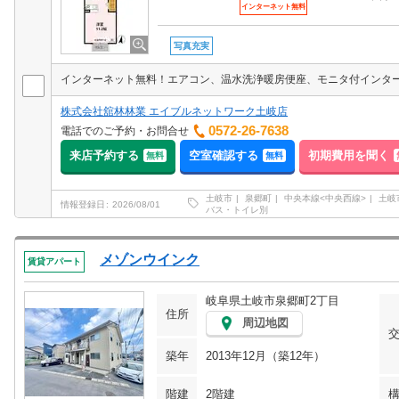
インターネット無料
写真充実
株式会社舘林林業 エイブルネットワーク土岐店
0572-26-7638
電話でのご予約・お問合せ
来店予約する
空室確認する
初期費用を聞く
無料
無料
土岐市
泉郷町
中央本線<中央西線>
土岐
情報登録日
2026/08/01
バス・トイレ別
メゾンウインク
賃貸アパート
岐阜県土岐市泉郷町2丁目
住所
周辺地図
築年
2013年12月（築12年）
階建
2階建