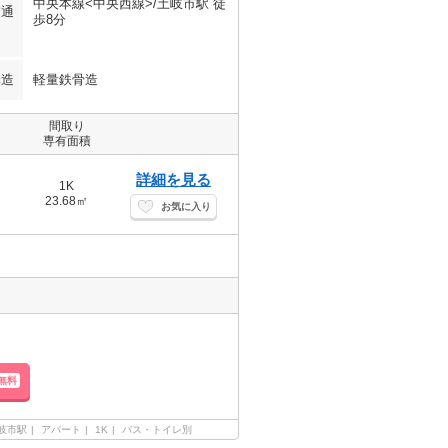
中央本線<中央西線>/土岐市駅 徒
交通
歩8分
構造
軽量鉄骨造
間取り
専有面積
詳細を見る
1K
23.68㎡
お気に入り
無料
岐市駅
アパート
1K
バス・トイレ別