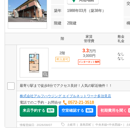
築年
1988年03月（築38年）
階建
2階建
家賃
敷金
階
管理費
礼金
3.3
万円
2階
なし
3,000円
なし
即入居可
インターネット無料
最寄り駅まで徒歩8分でアクセス良好！人気の駅近物件！！
株式会社アルフハウジング エイブルネットワーク多治見店
0572-21-3518
電話でのご予約・お問合せ
来店予約する
空室確認する
初期費用を聞く
無料
無料
土岐市
泉島田町
中央本線<中央西線>
土
情報登録日
2026/08/07