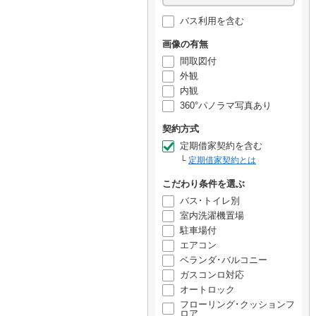
バス利用を含む
画像の有無
間取図付
外観
内観
360°パノラマ写真あり
契約方式
定期借家契約を含む
定期借家契約とは
こだわり条件を選ぶ
バス･トイレ別
室内洗濯機置場
駐車場付
エアコン
ベランダ･バルコニー
ガスコンロ対応
オートロック
フローリング･クッションフ
ロア