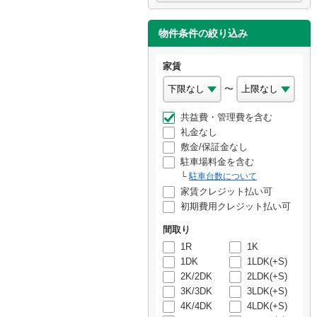
物件条件の絞り込み
家賃
〜
共益費・管理費を含む
礼金なし
敷金/保証金なし
駐車場料金を含む
駐車台数について
家賃クレジット払い可
初期費用クレジット払い可
間取り
1R
1K
1DK
1LDK(+S)
2K/2DK
2LDK(+S)
3K/3DK
3LDK(+S)
4K/4DK
4LDK(+S)