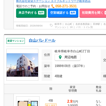
株式会社賃貸ステーション エイブルネットワーク岐阜西店
058-271-3531
電話でのご予約・お問合せ
来店予約する
空室確認する
初期費用を聞く
無料
無料
岐阜市
白山町
名鉄各務原線
田神駅
名
情報登録日
2026/08/04
マンション
1K
バス・トイレ別
白山パレドール
賃貸マンション
岐阜県岐阜市白山町2丁目
住所
周辺地図
築年
1988年09月（築37年）
階建
4階建
家賃
敷金
階
管理費
礼金
4階
2.9
なし
万円
なし
3,000円
即入居可