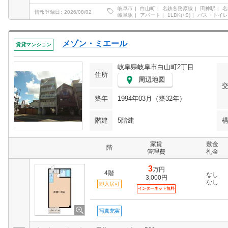
岐阜市
白山町
名鉄各務原線
田神駅
名
情報登録日
2026/08/02
岐阜駅
アパート
1LDK(+S)
バス・トイレ
メゾン・ミエール
賃貸マンション
岐阜県岐阜市白山町2丁目
住所
周辺地図
築年
1994年03月（築32年）
階建
5階建
家賃
敷金
階
管理費
礼金
3
万円
4階
なし
3,000円
なし
即入居可
インターネット無料
写真充実