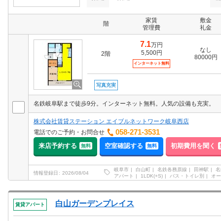
家賃
敷金
階
管理費
礼金
7.1
万円
なし
5,500円
2階
80000円
インターネット無料
写真充実
名鉄岐阜駅まで徒歩9分。インターネット無料。人気の設備も充実。
株式会社賃貸ステーション エイブルネットワーク岐阜西店
058-271-3531
電話でのご予約・お問合せ
来店予約する
空室確認する
初期費用を聞く
無料
無料
岐阜市
白山町
名鉄各務原線
田神駅
名
情報登録日
2026/08/04
アパート
1LDK(+S)
バス・トイレ別
オー
白山ガーデンプレイス
賃貸アパート