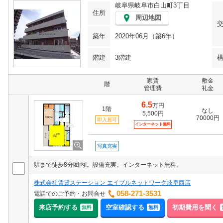
岐阜県岐阜市白山町3丁目
住所
周辺地図
築年
2020年06月（築6年）
階建
3階建
家賃
敷金
階
管理費
礼金
6.5
万円
1階
なし
5,500円
70000円
即入居可
インターネット無料
写真充実
駅まで徒歩8分圏内!。設備充実。インターネット無料。
株式会社賃貸ステーション エイブルネットワーク岐阜西店
058-271-3531
電話でのご予約・お問合せ
来店予約する
空室確認する
初期費用を聞く
無料
無料