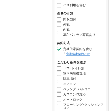
バス利用を含む
画像の有無
間取図付
外観
内観
360°パノラマ写真あり
契約方式
定期借家契約を含む
定期借家契約とは
こだわり条件を選ぶ
バス･トイレ別
室内洗濯機置場
駐車場付
エアコン
ベランダ･バルコニー
ガスコンロ対応
オートロック
フローリング･クッションフ
ロア