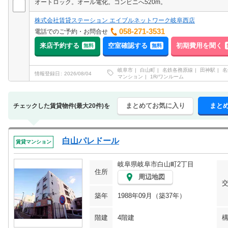
オートロック。オール電化。コンビニへ520m。
株式会社賃貸ステーション エイブルネットワーク岐阜西店
058-271-3531
電話でのご予約・お問合せ
来店予約する
空室確認する
初期費用を聞く
無料
無料
岐阜市
白山町
名鉄各務原線
田神駅
名
情報登録日
2026/08/04
マンション
1R/ワンルーム
まとめてお気に入り
まと
チェックした賃貸物件(最大20件)を
白山パレドール
賃貸マンション
岐阜県岐阜市白山町2丁目
住所
周辺地図
築年
1988年09月（築37年）
階建
4階建