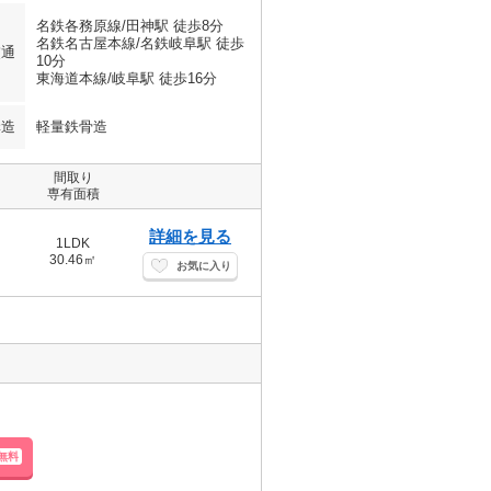
名鉄各務原線/田神駅 徒歩8分
名鉄名古屋本線/名鉄岐阜駅 徒歩
交通
10分
東海道本線/岐阜駅 徒歩16分
構造
軽量鉄骨造
間取り
専有面積
詳細を見る
1LDK
30.46㎡
お気に入り
無料