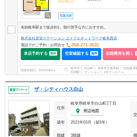
写真充実
名鉄岐阜駅まで徒歩8分。朝の苦手な方におすすめ。
株式会社賃貸ステーション エイブルネットワーク岐阜西店
058-271-3531
電話でのご予約・お問合せ
来店予約する
空室確認する
初期費用を聞く
無料
無料
岐阜市
白山町
名鉄名古屋本線
名鉄岐阜
情報登録日
2026/08/04
田神駅
マンション
1R/ワンルーム
ザ・シティハウス白山
賃貸アパート
岐阜県岐阜市白山町2丁目
住所
周辺地図
築年
2021年03月（築5年）
階建
3階建