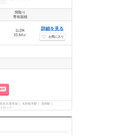
間取り
専有面積
詳細を見る
1LDK
33.64㎡
お気に入り
無料
鉄名古屋本線
名鉄岐阜駅
加納駅
トロック