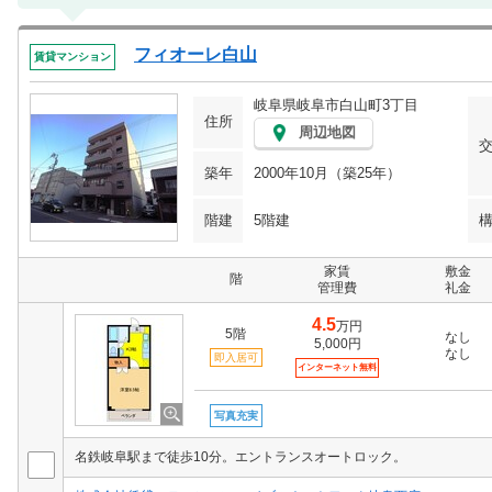
フィオーレ白山
賃貸マンション
岐阜県岐阜市白山町3丁目
住所
周辺地図
築年
2000年10月（築25年）
階建
5階建
家賃
敷金
階
管理費
礼金
4.5
万円
5階
なし
5,000円
なし
即入居可
インターネット無料
写真充実
名鉄岐阜駅まで徒歩10分。エントランスオートロック。