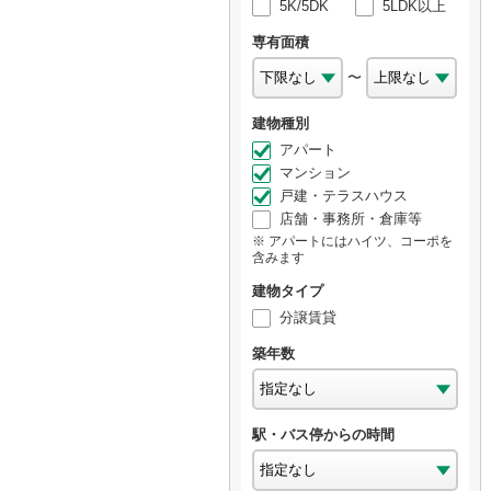
5K/5DK
5LDK以上
専有面積
〜
建物種別
アパート
マンション
戸建・テラスハウス
店舗・事務所・倉庫等
アパートにはハイツ、コーポを
含みます
建物タイプ
分譲賃貸
築年数
駅・バス停からの時間