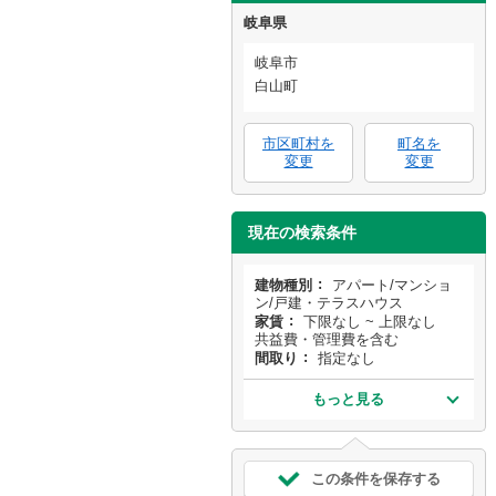
岐阜県
岐阜市
白山町
市区町村を
町名を
変更
変更
現在の検索条件
建物種別
アパート/マンショ
ン/戸建・テラスハウス
家賃
下限なし ~ 上限なし
共益費・管理費を含む
間取り
指定なし
もっと見る
この条件を保存する