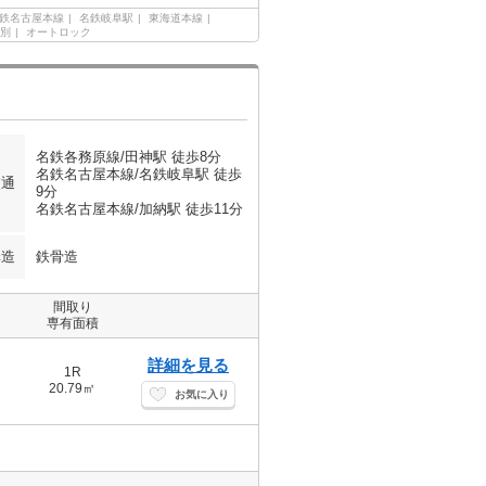
鉄名古屋本線
名鉄岐阜駅
東海道本線
別
オートロック
名鉄各務原線/田神駅 徒歩8分
名鉄名古屋本線/名鉄岐阜駅 徒歩
交通
9分
名鉄名古屋本線/加納駅 徒歩11分
構造
鉄骨造
間取り
専有面積
詳細を見る
1R
20.79㎡
お気に入り