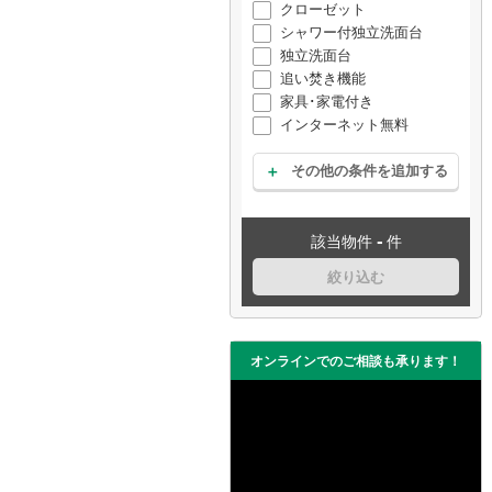
クローゼット
シャワー付独立洗面台
独立洗面台
追い焚き機能
家具･家電付き
インターネット無料
その他の条件を追加する
-
該当物件
件
絞り込む
オンラインでのご相談も承ります！