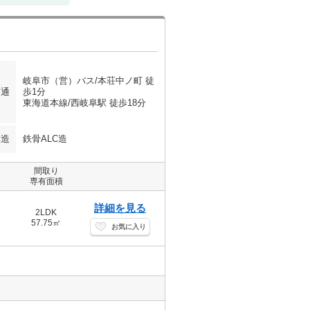
岐阜市（営）バス/本荘中ノ町 徒
交通
歩1分
東海道本線/西岐阜駅 徒歩18分
構造
鉄骨ALC造
間取り
専有面積
詳細を見る
2LDK
57.75㎡
お気に入り