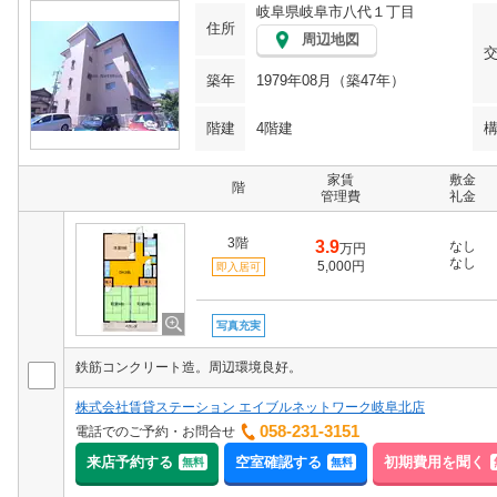
岐阜県岐阜市八代１丁目
住所
周辺地図
築年
1979年08月（築47年）
階建
4階建
家賃
敷金
階
管理費
礼金
3階
3.9
なし
万円
なし
5,000円
即入居可
写真充実
鉄筋コンクリート造。周辺環境良好。
株式会社賃貸ステーション エイブルネットワーク岐阜北店
058-231-3151
電話でのご予約・お問合せ
来店予約する
空室確認する
初期費用を聞く
無料
無料