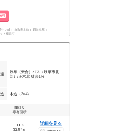
無料
荘中ノ町
東海道本線
西岐阜駅
ット相談可
岐阜（乗合）バス（岐阜市北
交通
部）/正木北 徒歩1分
構造
木造（2×4)
間取り
専有面積
詳細を見る
1LDK
32.97㎡