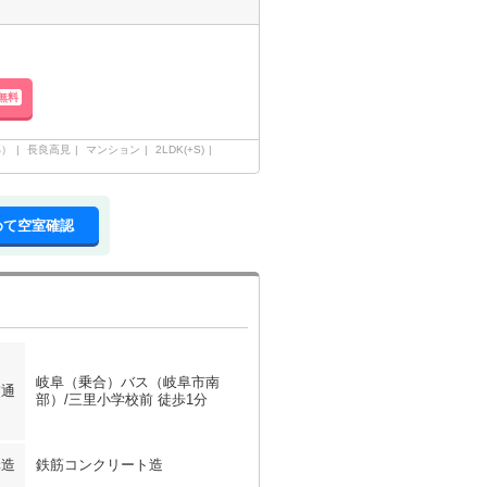
無料
部）
長良高見
マンション
2LDK(+S)
めて空室確認
岐阜（乗合）バス（岐阜市南
交通
部）/三里小学校前 徒歩1分
構造
鉄筋コンクリート造