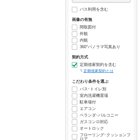
バス利用を含む
画像の有無
間取図付
外観
内観
360°パノラマ写真あり
契約方式
定期借家契約を含む
定期借家契約とは
こだわり条件を選ぶ
バス･トイレ別
室内洗濯機置場
駐車場付
エアコン
ベランダ･バルコニー
ガスコンロ対応
オートロック
フローリング･クッションフ
ロア