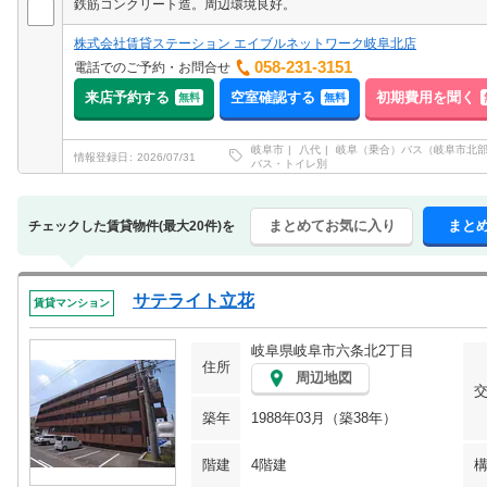
鉄筋コンクリート造。周辺環境良好。
株式会社賃貸ステーション エイブルネットワーク岐阜北店
058-231-3151
電話でのご予約・お問合せ
来店予約する
空室確認する
初期費用を聞く
無料
無料
岐阜市
八代
岐阜（乗合）バス（岐阜市北
情報登録日
2026/07/31
バス・トイレ別
まとめてお気に入り
まと
チェックした賃貸物件(最大20件)を
サテライト立花
賃貸マンション
岐阜県岐阜市六条北2丁目
住所
周辺地図
築年
1988年03月（築38年）
階建
4階建