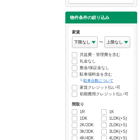
物件条件の絞り込み
家賃
〜
共益費・管理費を含む
礼金なし
敷金/保証金なし
駐車場料金を含む
駐車台数について
家賃クレジット払い可
初期費用クレジット払い可
間取り
1R
1K
1DK
1LDK(+S)
2K/2DK
2LDK(+S)
3K/3DK
3LDK(+S)
4K/4DK
4LDK(+S)