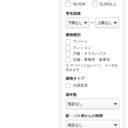
5K/5DK
5LDK以上
専有面積
〜
建物種別
アパート
マンション
戸建・テラスハウス
店舗・事務所・倉庫等
アパートにはハイツ、コーポを
含みます
建物タイプ
分譲賃貸
築年数
駅・バス停からの時間