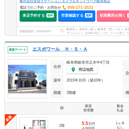
株式会社賃貸ステーション エイブルネットワーク岐阜西店
058-271-3531
電話でのご予約・お問合せ
来店予約する
空室確認する
初期費用を聞く
無料
無料
岐阜市
本荘中ノ町
岐阜市（営）バス
本
情報登録日
2026/08/07
マンション
2LDK(+S)
バス・トイレ別
ペ
エスポワール Ｈ・Ｓ・Ａ
賃貸アパート
岐阜県岐阜市正木中4丁目
住所
周辺地図
築年
2015年10月（築10年）
階建
2階建
家賃
敷金
階
管理費
礼金
5.5
1ヶ月
万円
2階
なし
4,000円