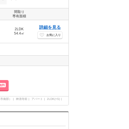
間取り
専有面積
詳細を見る
2LDK
54.4㎡
お気に入り
無料
阜市南部）
神清寺前
アパート
2LDK(+S)