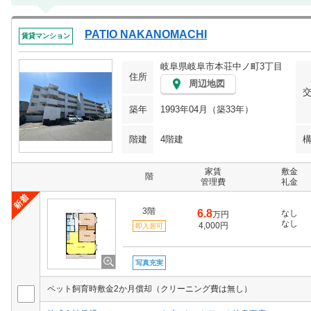
PATIO NAKANOMACHI
賃貸マンション
岐阜県岐阜市本荘中ノ町3丁目
住所
周辺地図
築年
1993年04月（築33年）
階建
4階建
家賃
敷金
階
管理費
礼金
3階
6.8
なし
万円
なし
4,000円
即入居可
写真充実
ペット飼育時敷金2か月償却（クリーニング費は無し）