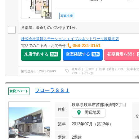
写真充実
角部屋。最寄りのバス停まで1分。
株式会社賃貸ステーション エイブルネットワーク岐阜北店
058-231-3151
電話でのご予約・お問合せ
来店予約する
空室確認する
初期費用を聞く
無料
無料
岐阜市
正木中
岐阜（乗合）バス（岐阜市
情報登録日
2026/08/03
バス・トイレ別
フローラＳＳＪ
賃貸アパート
岐阜県岐阜市茜部神清寺2丁目
住所
周辺地図
築年
2013年07月（築13年）
階建
2階建