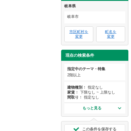
岐阜県
岐阜市
市区町村を
町名を
変更
変更
現在の検索条件
指定中のテーマ・特集
2階以上
建物種別
指定なし
家賃
下限なし ~ 上限なし
間取り
指定なし
もっと見る
この条件を保存する