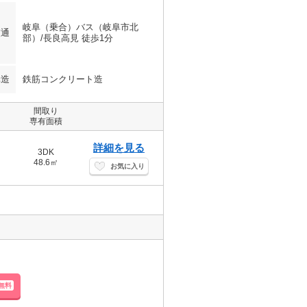
岐阜（乗合）バス（岐阜市北
交通
部）/長良高見 徒歩1分
構造
鉄筋コンクリート造
間取り
専有面積
詳細を見る
3DK
48.6㎡
お気に入り
無料