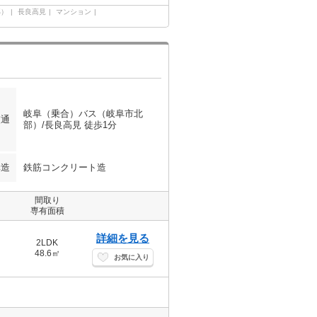
部）
長良高見
マンション
岐阜（乗合）バス（岐阜市北
交通
部）/長良高見 徒歩1分
構造
鉄筋コンクリート造
間取り
専有面積
詳細を見る
2LDK
48.6㎡
お気に入り