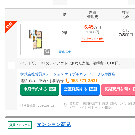
家賃
敷金
階
管理費
礼金
6.45
万円
なし
2,300円
2階
74500円
インターネット無料
写真充実
ペット可。LDKのレイアウトはあなた次第。清掃費63,000円。
株式会社賃貸ステーション エイブルネットワーク岐阜西店
058-271-3531
電話でのご予約・お問合せ
来店予約する
空室確認する
初期費用を聞く
無料
無料
岐阜市
茜部神清寺
岐阜（乗合）バス（岐
情報登録日
2026/08/02
バス・トイレ別
ペット相談可
マンション高見
賃貸マンション