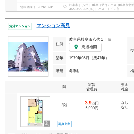
岐阜市
八代
岐阜（乗合）バス（岐阜市北
情報登録日
2026/07/31
3K/3DK/3LDK(+S)
バス・トイレ別
マンション高見
賃貸マンション
岐阜県岐阜市八代１丁目
住所
周辺地図
築年
1979年08月（築47年）
階建
4階建
家賃
敷金
階
管理費
礼金
3.9
なし
万円
2階
なし
5,000円
写真充実