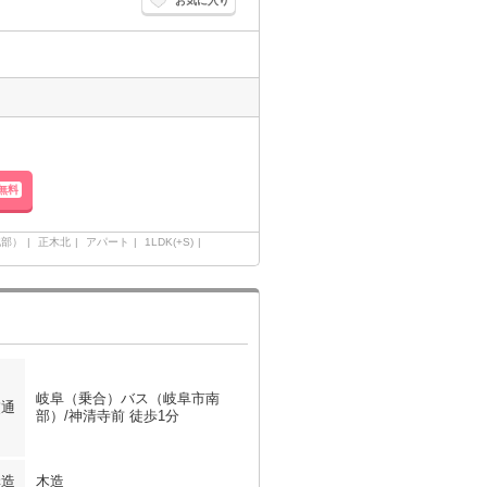
お気に入り
無料
北部）
正木北
アパート
1LDK(+S)
岐阜（乗合）バス（岐阜市南
交通
部）/神清寺前 徒歩1分
構造
木造