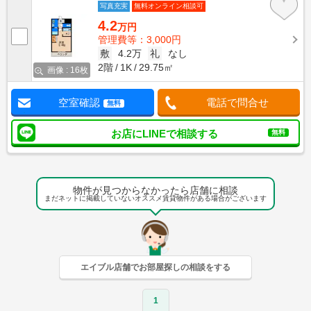
写真充実
無料オンライン相談可
4.2
万円
管理費等：3,000円
敷
4.2万
礼
なし
2階
1K
29.75㎡
画像 : 16枚
空室確認
電話で問合せ
無料
お店にLINEで相談する
無料
物件が見つからなかったら店舗に相談
まだネットに掲載していないオススメ賃貸物件がある場合がございます
エイブル店舗でお部屋探しの相談をする
1