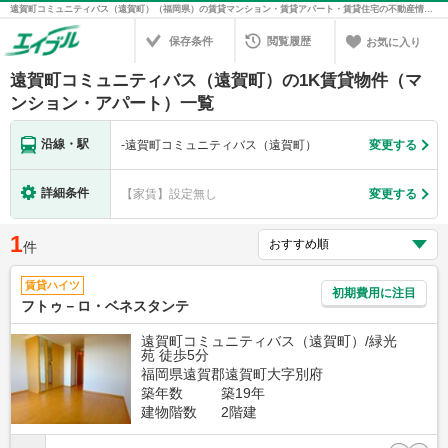
遠賀町コミュニティバス（遠賀町）（福岡県）の賃貸マンション・賃貸アパート・賃貸住宅の不動産情報を検索！不動産賃貸の物件探しは、お部屋探しのエイブル
保存条件
閲覧履歴
お気に入り
遠賀町コミュニティバス（遠賀町）の1K賃貸物件（マ
ンション・アパート）一覧
沿線・駅
-
遠賀町コミュニティバス（遠賀町）
変更する
詳細条件
【家賃】設定無し
変更する
1
件
賃貸ハイツ
初期費用に注目
フトゥ－ロ・ベネスタンテ
遠賀町コミュニティバス（遠賀町）/緑光
苑 徒歩5分
福岡県遠賀郡遠賀町大字別府
築年数
築19年
建物階数
2階建