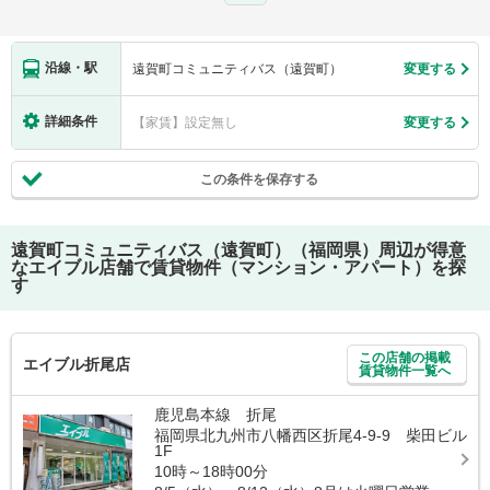
沿線・駅
遠賀町コミュニティバス（遠賀町）
変更する
詳細条件
【家賃】設定無し
変更する
この条件を保存する
遠賀町コミュニティバス（遠賀町）（福岡県）
周辺が得意
なエイブル店舗で賃貸物件（マンション・アパート）を探
す
この店舗の掲載
エイブル折尾店
賃貸物件一覧へ
鹿児島本線 折尾
福岡県北九州市八幡西区折尾4-9-9 柴田ビル
1F
10時～18時00分