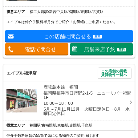
得意エリア
福工大前駅/新宮中央駅/福間駅/東郷駅/古賀駅
エイブルは仲介手数料半月分でご紹介！お気軽にご来店ください。
この店舗に問合せる
無料
電話で問合せ
店舗来店予約
無料
この店舗の掲載
エイブル福津店
賃貸物件一覧へ
鹿児島本線 福間
福岡県福津市日蒔野2-1-5 ニューリバー福間
1F
10:00～18：00
5月～7月11月12月 火曜日定休日・8月 水
曜日定休日
得意エリア
福間駅/東福間駅/東郷駅/赤間駅/千鳥駅
仲介手数料家賃の55%で気になる物件のご契約頂けます！