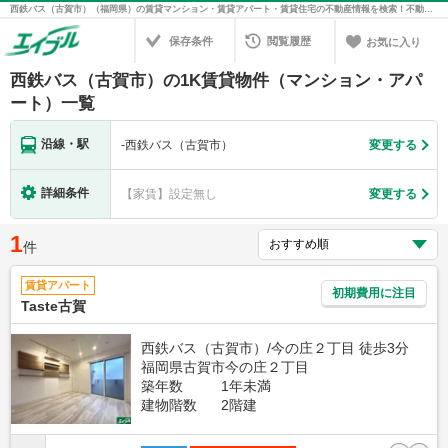
西鉄バス（古賀市）（福岡県）の賃貸マンション・賃貸アパート・賃貸住宅の不動産情報を検索！不動産賃貸の物件探しは、お部屋探しのエイブル
保存条件
閲覧履歴
お気に入り
西鉄バス（古賀市）の1K賃貸物件（マンション・アパ
ート）一覧
沿線・駅
-
西鉄バス（古賀市）
変更する
詳細条件
【家賃】設定無し
変更する
1
件
賃貸アパート
初期費用に注目
Taste古賀
西鉄バス（古賀市）/今の庄２丁目 徒歩3分
福岡県古賀市今の庄２丁目
築年数
1年未満
建物階数
2階建