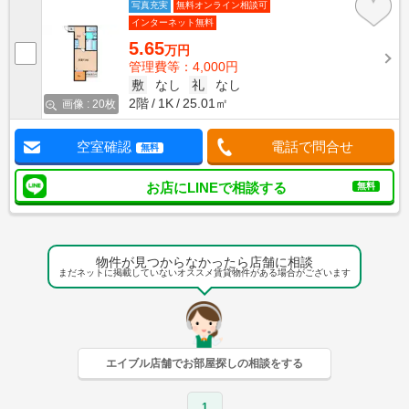
写真充実
無料オンライン相談可
インターネット無料
5.65
万円
管理費等：4,000円
敷
なし
礼
なし
2階
1K
25.01㎡
画像 : 20枚
空室確認
電話で問合せ
無料
お店にLINEで相談する
無料
物件が見つからなかったら店舗に相談
まだネットに掲載していないオススメ賃貸物件がある場合がございます
エイブル店舗でお部屋探しの相談をする
1