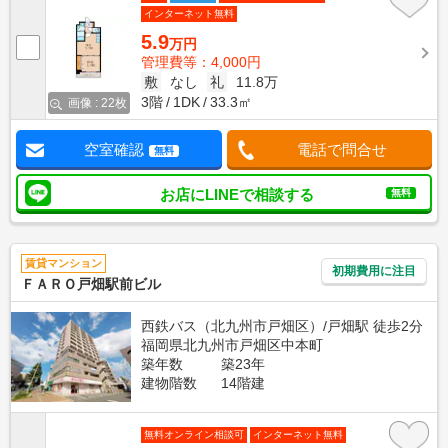
インターネット無料
5.9
万円
管理費等：4,000円
敷
なし
礼
11.8万
3階
1DK
33.3㎡
画像 : 22枚
空室確認
電話で問合せ
無料
お店にLINEで相談する
無料
賃貸マンション
初期費用に注目
ＦＡＲＯ戸畑駅前ビル
西鉄バス（北九州市戸畑区）/戸畑駅 徒歩2分
福岡県北九州市戸畑区中本町
築年数
築23年
建物階数
14階建
無料オンライン相談可
インターネット無料