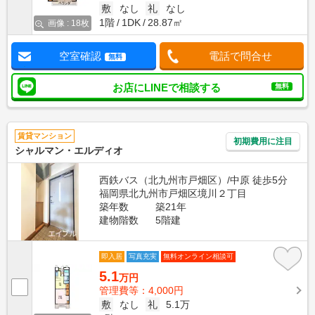
敷
なし
礼
なし
1階
1DK
28.87㎡
画像 : 18枚
空室確認
電話で問合せ
無料
お店にLINEで相談する
無料
賃貸マンション
初期費用に注目
シャルマン・エルディオ
西鉄バス（北九州市戸畑区）/中原 徒歩5分
福岡県北九州市戸畑区境川２丁目
築年数
築21年
建物階数
5階建
即入居
写真充実
無料オンライン相談可
5.1
万円
管理費等：4,000円
敷
なし
礼
5.1万