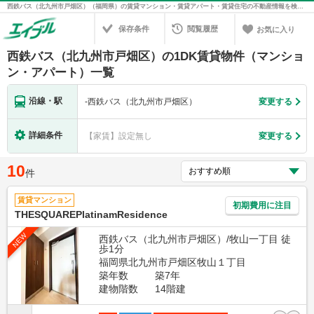
西鉄バス（北九州市戸畑区）（福岡県）の賃貸マンション・賃貸アパート・賃貸住宅の不動産情報を検索！不動産賃貸の物件探しは、お部屋探しのエイブル
保存条件
閲覧履歴
お気に入り
西鉄バス（北九州市戸畑区）の1DK賃貸物件（マンショ
ン・アパート）一覧
沿線・駅
-
西鉄バス（北九州市戸畑区）
変更する
詳細条件
【家賃】設定無し
変更する
10
件
賃貸マンション
初期費用に注目
THESQUAREPlatinamResidence
NEW
西鉄バス（北九州市戸畑区）/牧山一丁目 徒
歩1分
福岡県北九州市戸畑区牧山１丁目
築年数
築7年
建物階数
14階建