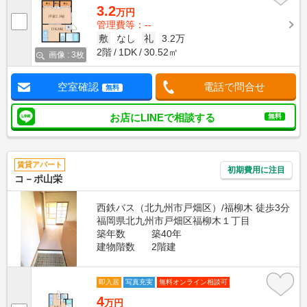
3.2
万円
管理費等：--
敷
なし
礼
3.2万
2階
1DK
30.52㎡
画像 : 3枚
空室確認
電話で問合せ
無料
お店にLINEで相談する
無料
賃貸アパート
初期費用に注目
コ－ポ山栄
西鉄バス（北九州市戸畑区）/福柳木 徒歩3分
福岡県北九州市戸畑区福柳木１丁目
築年数
築40年
建物階数
2階建
即入居
写真充実
無料オンライン相談可
4
万円