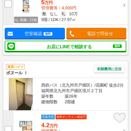
5
万円
管理費等：4,000円
敷
なし
礼
10万
9階
1DK
27.97㎡
画像 : 22枚
空室確認
電話で問合せ
無料
お店にLINEで相談する
無料
賃貸ハイツ
初期費用に注目
ボヌール Ⅰ
西鉄バス（北九州市戸畑区）/花園町 徒歩2分
福岡県北九州市戸畑区境川２丁目
築年数
築26年
建物階数
2階建
写真充実
無料オンライン相談可
4.2
万円