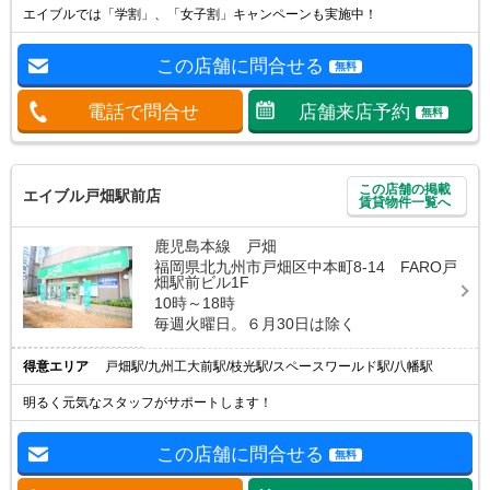
エイブルでは「学割」、「女子割」キャンペーンも実施中！
この店舗に問合せる
無料
電話で問合せ
店舗来店予約
無料
この店舗の掲載
エイブル戸畑駅前店
賃貸物件一覧へ
鹿児島本線 戸畑
福岡県北九州市戸畑区中本町8-14 FARO戸
畑駅前ビル1F
10時～18時
毎週火曜日。６月30日は除く
得意エリア
戸畑駅/九州工大前駅/枝光駅/スペースワールド駅/八幡駅
明るく元気なスタッフがサポートします！
この店舗に問合せる
無料