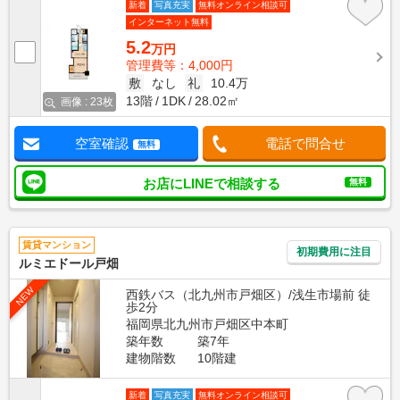
新着
写真充実
無料オンライン相談可
インターネット無料
5.2
万円
管理費等：4,000円
敷
なし
礼
10.4万
13階
1DK
28.02㎡
画像 : 23枚
空室確認
電話で問合せ
無料
お店にLINEで相談する
無料
賃貸マンション
初期費用に注目
ルミエドール戸畑
NEW
西鉄バス（北九州市戸畑区）/浅生市場前 徒
歩2分
福岡県北九州市戸畑区中本町
築年数
築7年
建物階数
10階建
新着
写真充実
無料オンライン相談可