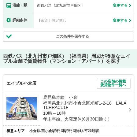
沿線・駅
西鉄バス（北九州市戸畑区）
変更する
詳細条件
【家賃】設定無し
変更する
この条件を保存する
西鉄バス（北九州市戸畑区）（福岡県）
周辺が得意なエイ
ブル店舗で賃貸物件（マンション・アパート）を探す
この店舗の掲載
エイブル小倉店
賃貸物件一覧へ
鹿児島本線 小倉
福岡県北九州市小倉北区米町1-2-18 LALA
TERRACE1F
10時～18時
年末年始、火曜定休(6月30日除く）
得意エリア
小倉駅/西小倉駅/門司駅/門司港駅/平和通駅