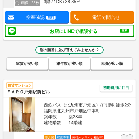
3階
1DK
38.85㎡
画像 : 23枚
空室確認
電話で問合せ
無料
お店にLINEで相談する
無料
別の順番に並び替えてみませんか？
家賃が安い順
築年数が浅い順
面積が広い順
賃貸マンション
初期費用に注目
ＦＡＲＯ戸畑駅前ビル
西鉄バス（北九州市戸畑区）/戸畑駅 徒歩2分
福岡県北九州市戸畑区中本町
築年数
築23年
建物階数
14階建
即入居
写真充実
無料オンライン相談可