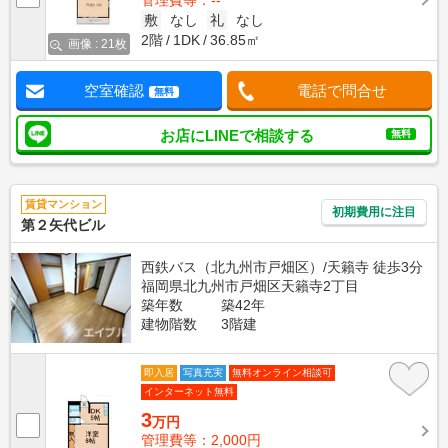
管理費等：--
敷
なし
礼
なし
2階
1DK
36.85㎡
画像 : 21枚
空室確認
電話で問合せ
無料
お店にLINEで相談する
無料
賃貸マンション
初期費用に注目
第２矢代ビル
西鉄バス（北九州市戸畑区）/天籟寺 徒歩3分
福岡県北九州市戸畑区天籟寺2丁目
築年数
築42年
建物階数
3階建
即入居
写真充実
無料オンライン相談可
インターネット無料
3
万円
管理費等：2,000円