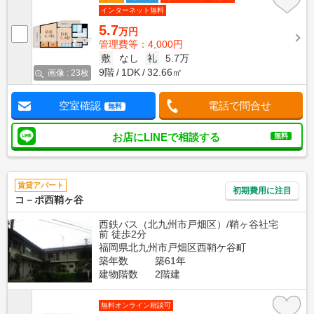
インターネット無料
5.7
万円
管理費等：4,000円
敷
なし
礼
5.7万
9階
1DK
32.66㎡
画像 : 23枚
空室確認
電話で問合せ
無料
お店にLINEで相談する
無料
賃貸アパート
初期費用に注目
コ－ポ西鞘ヶ谷
西鉄バス（北九州市戸畑区）/鞘ヶ谷社宅
前 徒歩2分
福岡県北九州市戸畑区西鞘ケ谷町
築年数
築61年
建物階数
2階建
無料オンライン相談可