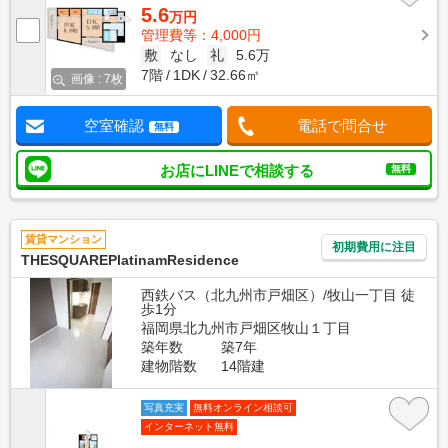
5.6
万円
管理費等：4,000円
敷
なし
礼
5.6万
7階
1DK
32.66㎡
画像 : 7枚
空室確認
電話で問合せ
無料
お店にLINEで相談する
無料
賃貸マンション
初期費用に注目
THESQUAREPlatinamResidence
西鉄バス（北九州市戸畑区）/牧山一丁目 徒
歩1分
福岡県北九州市戸畑区牧山１丁目
築年数
築7年
建物階数
14階建
写真充実
無料オンライン相談可
インターネット無料