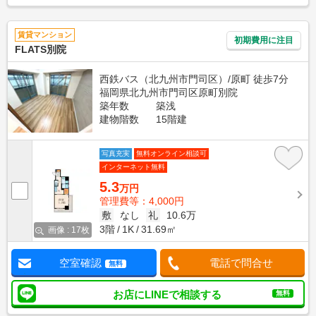
賃貸マンション
初期費用に注目
FLATS別院
西鉄バス（北九州市門司区）/原町 徒歩7分
福岡県北九州市門司区原町別院
築年数
築浅
建物階数
15階建
写真充実
無料オンライン相談可
インターネット無料
5.3
万円
管理費等：4,000円
敷
なし
礼
10.6万
3階
1K
31.69㎡
画像 : 17枚
空室確認
電話で問合せ
無料
お店にLINEで相談する
無料