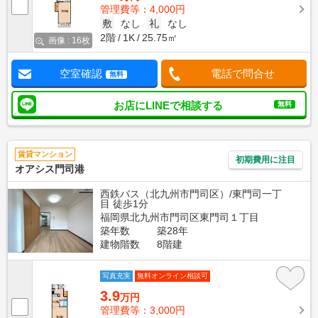
管理費等：4,000円
敷
なし
礼
なし
2階
1K
25.75㎡
画像 : 16枚
空室確認
電話で問合せ
無料
お店にLINEで相談する
無料
賃貸マンション
初期費用に注目
オアシス門司港
西鉄バス（北九州市門司区）/東門司一丁
目 徒歩1分
福岡県北九州市門司区東門司１丁目
築年数
築28年
建物階数
8階建
写真充実
無料オンライン相談可
3.9
万円
管理費等：3,000円