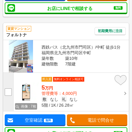
お店にLINEで相談する
無料
賃貸マンション
初期費用に注目
フォルトナ
西鉄バス（北九州市門司区）/中町 徒歩1分
福岡県北九州市門司区中町
築年数
築10年
建物階数
7階建
即入居
無料オンライン相談可
5
万円
管理費等：4,000円
敷
なし
礼
なし
5階
1K
26.28㎡
画像 : 7枚
空室確認
電話で問合せ
無料