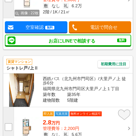
敷
なし
礼
6.2万
2階
1K
21㎡
画像 : 22枚
空室確認
電話で問合せ
無料
お店にLINEで相談する
無料
賃貸マンション
初期費用に注目
シャトレ戸ﾉ上Ⅱ
西鉄バス（北九州市門司区）/大里戸ノ上 徒
歩6分
福岡県北九州市門司区大里戸ノ上１丁目
築年数
築35年
建物階数
5階建
即入居
写真充実
無料オンライン相談可
2.8
万円
管理費等：2,200円
敷
なし
礼
5.6万