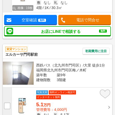
敷
なし
礼
なし
4階
1K
30.3㎡
画像 : 19枚
空室確認
電話で問合せ
無料
お店にLINEで相談する
無料
賃貸マンション
初期費用に注目
エルカーサ門司駅前
西鉄バス（北九州市門司区）/大里 徒歩1分
福岡県北九州市門司区梅ノ木町
築年数
築9年
建物階数
3階建
写真充実
無料オンライン相談可
インターネット無料
5.1
万円
管理費等：4,000円
敷
なし
礼
5.1万