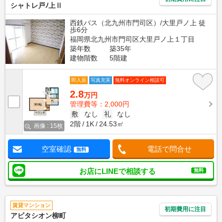
シャトレ戸ﾉ上Ⅱ
西鉄バス（北九州市門司区）/大里戸ノ上 徒
歩6分
福岡県北九州市門司区大里戸ノ上１丁目
築年数
築35年
建物階数
5階建
即入居
写真充実
無料オンライン相談可
2.8
万円
管理費等：2,000円
敷
なし
礼
なし
2階
1K
24.53㎡
画像 : 15枚
空室確認
電話で問合せ
無料
お店にLINEで相談する
無料
賃貸マンション
初期費用に注目
アビタシオン柳町