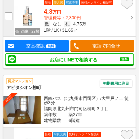
新着
即入居
写真充実
無料オンライン相談可
4.3
万円
管理費等：2,300円
敷
なし
礼
4.75万
1階
1K
31.65㎡
画像 : 22枚
空室確認
電話で問合せ
無料
お店にLINEで相談する
無料
賃貸マンション
初期費用に注目
アビタシオン柳町
NEW
西鉄バス（北九州市門司区）/大里戸ノ上 徒
歩3分
福岡県北九州市門司区柳町３丁目
築年数
築27年
建物階数
6階建
新着
写真充実
無料オンライン相談可