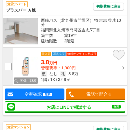
賃貸アパート
初期費用に注目
プラスパー Ａ棟
西鉄バス（北九州市門司区）/春吉志 徒歩10
分
福岡県北九州市門司区吉志5丁目
築年数
築19年
建物階数
2階建
即入居
写真充実
無料オンライン相談可
3.8
万円
管理費等：1,900円
敷
なし
礼
3.8万
1階
1K
32.9㎡
画像 : 13枚
空室確認
電話で問合せ
無料
お店にLINEで相談する
無料
賃貸マンション
初期費用に注目