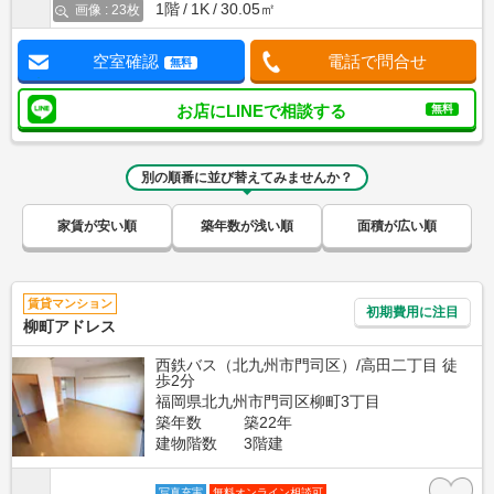
1階
1K
30.05㎡
画像 : 23枚
空室確認
電話で問合せ
無料
お店にLINEで相談する
無料
別の順番に並び替えてみませんか？
家賃が安い順
築年数が浅い順
面積が広い順
賃貸マンション
初期費用に注目
柳町アドレス
西鉄バス（北九州市門司区）/高田二丁目 徒
歩2分
福岡県北九州市門司区柳町3丁目
築年数
築22年
建物階数
3階建
写真充実
無料オンライン相談可