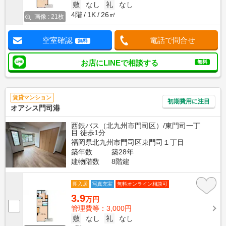
敷
なし
礼
なし
4階
1K
26㎡
画像 : 21枚
空室確認
電話で問合せ
無料
お店にLINEで相談する
無料
賃貸マンション
初期費用に注目
オアシス門司港
西鉄バス（北九州市門司区）/東門司一丁
目 徒歩1分
福岡県北九州市門司区東門司１丁目
築年数
築28年
建物階数
8階建
即入居
写真充実
無料オンライン相談可
3.9
万円
管理費等：3,000円
敷
なし
礼
なし