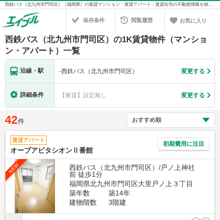
西鉄バス（北九州市門司区）（福岡県）の賃貸マンション・賃貸アパート・賃貸住宅の不動産情報を検索！不動産賃貸の物件探しは、お部屋探しのエイブル
保存条件
閲覧履歴
お気に入り
西鉄バス（北九州市門司区）の1K賃貸物件（マンショ
ン・アパート）一覧
沿線・駅
-
西鉄バス（北九州市門司区）
変更する
詳細条件
【家賃】設定無し
変更する
42
件
賃貸アパート
初期費用に注目
オーブアビタシオンⅡ番館
NEW
西鉄バス（北九州市門司区）/戸ノ上神社
前 徒歩1分
福岡県北九州市門司区大里戸ノ上３丁目
築年数
築14年
建物階数
3階建