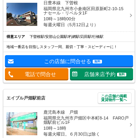
日豊本線 下曽根
福岡県北九州市小倉南区田原新町2-10-15
ナセール・リベルタ1F
10時～18時00分
毎週火曜日（5月12日より）
得意エリア
下曽根駅/安部山公園駅/朽網駅/苅田駅/行橋駅
地域一番店を目指しスタッフ一同、親切・丁寧・スピーディーに！
この店舗に問合せる
無料
電話で問合せ
店舗来店予約
無料
この店舗の掲載
エイブル戸畑駅前店
賃貸物件一覧へ
鹿児島本線 戸畑
福岡県北九州市戸畑区中本町8-14 FARO戸
畑駅前ビル1F
10時～18時
毎週火曜日。６月30日は除く