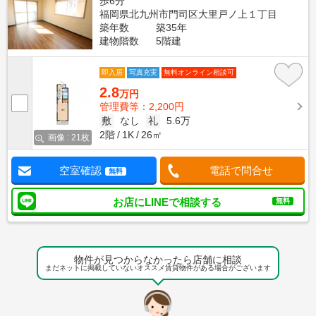
歩6分
福岡県北九州市門司区大里戸ノ上１丁目
築年数
築35年
建物階数
5階建
即入居
写真充実
無料オンライン相談可
2.8
万円
管理費等：2,200円
敷
なし
礼
5.6万
2階
1K
26㎡
画像 : 21枚
空室確認
電話で問合せ
無料
お店にLINEで相談する
無料
物件が見つからなかったら店舗に相談
まだネットに掲載していないオススメ賃貸物件がある場合がございます