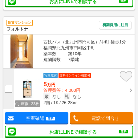
お店にLINEで相談する
無料
賃貸マンション
初期費用に注目
フォルトナ
西鉄バス（北九州市門司区）/中町 徒歩1分
福岡県北九州市門司区中町
築年数
築10年
建物階数
7階建
写真充実
無料オンライン相談可
5
万円
管理費等：4,000円
敷
なし
礼
なし
2階
1K
26.28㎡
画像 : 23枚
空室確認
電話で問合せ
無料
お店にLINEで相談する
無料