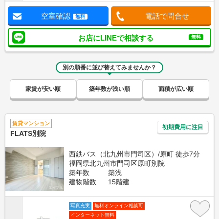
空室確認
電話で問合せ
無料
お店にLINEで相談する
無料
別の順番に並び替えてみませんか？
家賃が安い順
築年数が浅い順
面積が広い順
賃貸マンション
初期費用に注目
FLATS別院
西鉄バス（北九州市門司区）/原町 徒歩7分
福岡県北九州市門司区原町別院
築年数
築浅
建物階数
15階建
写真充実
無料オンライン相談可
インターネット無料