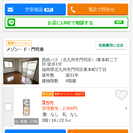
空室確認
電話で問合せ
無料
お店にLINEで相談する
無料
賃貸マンション
初期費用に注目
メゾン・ド・門司港
西鉄バス（北九州市門司区）/東本町二丁
目 徒歩1分
福岡県北九州市門司区東本町2丁目
築年数
築31年
建物階数
4階建
即入居
無料オンライン相談可
3
万円
管理費等：2,000円
敷
なし
礼
なし
3階
1K
22.5㎡
画像 : 13枚