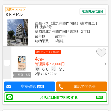
賃貸マンション
初期費用に注目
ＫＫＭビル
西鉄バス（北九州市門司区）/東本町二丁
目 徒歩2分
福岡県北九州市門司区東本町２丁目
築年数
築21年
建物階数
6階建
無料オンライン相談可
4
万円
管理費等：3,000円
敷
なし
礼
なし
2階
1K
22㎡
画像 : 6枚
空室確認
電話で問合せ
無料
お店にLINEで相談する
無料