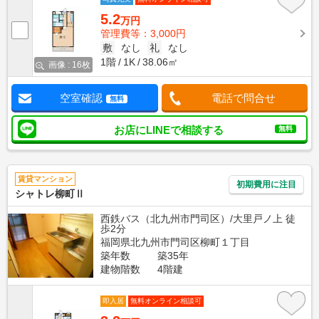
5.2
万円
管理費等：3,000円
敷
なし
礼
なし
1階
1K
38.06㎡
画像 : 16枚
空室確認
電話で問合せ
無料
お店にLINEで相談する
無料
賃貸マンション
初期費用に注目
シャトレ柳町Ⅱ
西鉄バス（北九州市門司区）/大里戸ノ上 徒
歩2分
福岡県北九州市門司区柳町１丁目
築年数
築35年
建物階数
4階建
即入居
無料オンライン相談可