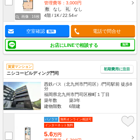
管理費等：3,000円
敷
なし
礼
なし
4階
1K
22.54㎡
画像 : 16枚
空室確認
電話で問合せ
無料
お店にLINEで相談する
無料
賃貸マンション
初期費用に注目
ニシコービルディング門司
西鉄バス（北九州市門司区）/門司駅前 徒歩8
分
福岡県北九州市門司区柳町１丁目
築年数
築3年
建物階数
6階建
パノラマ
無料オンライン相談可
インターネット無料
5.6
万円