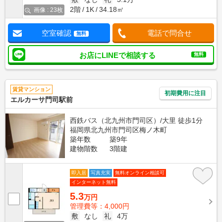
2階
1K
34.18㎡
画像 : 23枚
空室確認
電話で問合せ
無料
お店にLINEで相談する
無料
賃貸マンション
初期費用に注目
エルカーサ門司駅前
西鉄バス（北九州市門司区）/大里 徒歩1分
福岡県北九州市門司区梅ノ木町
築年数
築9年
建物階数
3階建
即入居
写真充実
無料オンライン相談可
インターネット無料
5.3
万円
管理費等：4,000円
敷
なし
礼
4万