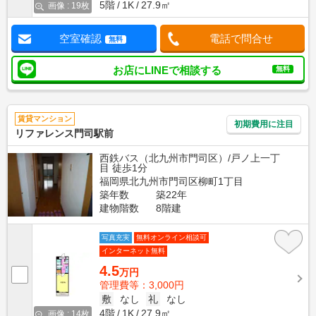
5階
1K
27.9㎡
画像 : 19枚
空室確認
電話で問合せ
無料
お店にLINEで相談する
無料
賃貸マンション
初期費用に注目
リファレンス門司駅前
西鉄バス（北九州市門司区）/戸ノ上一丁
目 徒歩1分
福岡県北九州市門司区柳町1丁目
築年数
築22年
建物階数
8階建
写真充実
無料オンライン相談可
インターネット無料
4.5
万円
管理費等：3,000円
敷
なし
礼
なし
4階
1K
27.9㎡
画像 : 14枚