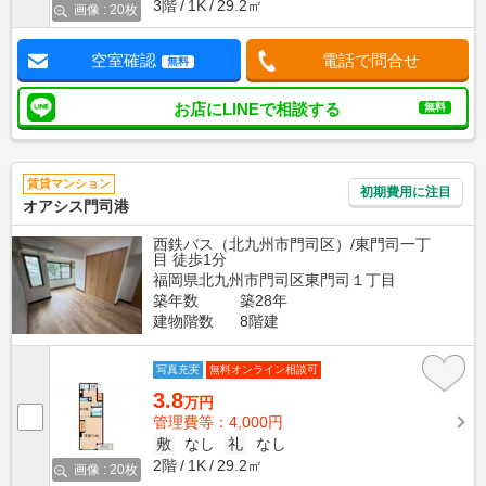
3階
1K
29.2㎡
画像 : 20枚
空室確認
電話で問合せ
無料
お店にLINEで相談する
無料
賃貸マンション
初期費用に注目
オアシス門司港
西鉄バス（北九州市門司区）/東門司一丁
目 徒歩1分
福岡県北九州市門司区東門司１丁目
築年数
築28年
建物階数
8階建
写真充実
無料オンライン相談可
3.8
万円
管理費等：4,000円
敷
なし
礼
なし
2階
1K
29.2㎡
画像 : 20枚