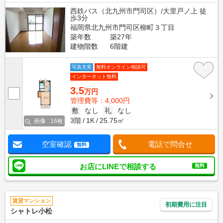
西鉄バス（北九州市門司区）/大里戸ノ上 徒
歩3分
福岡県北九州市門司区柳町３丁目
築年数
築27年
建物階数
6階建
写真充実
無料オンライン相談可
インターネット無料
3.5
万円
管理費等：4,000円
敷
なし
礼
なし
3階
1K
25.75㎡
画像 : 16枚
空室確認
電話で問合せ
無料
お店にLINEで相談する
無料
賃貸マンション
初期費用に注目
シャトレ小松