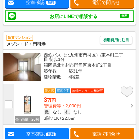
空室確認
電話で問合せ
無料
お店にLINEで相談する
無料
賃貸マンション
初期費用に注目
メゾン・ド・門司港
西鉄バス（北九州市門司区）/東本町二丁
目 徒歩1分
福岡県北九州市門司区東本町2丁目
築年数
築31年
建物階数
4階建
即入居
写真充実
無料オンライン相談可
3
万円
管理費等：2,000円
敷
なし
礼
なし
3階
1K
22.5㎡
画像 : 20枚
空室確認
電話で問合せ
無料