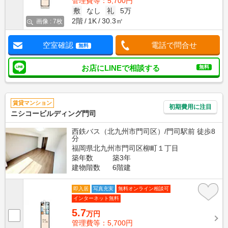
管理費等：5,700円
敷
なし
礼
5万
2階
1K
30.3㎡
画像 : 7枚
空室確認
電話で問合せ
無料
お店にLINEで相談する
無料
賃貸マンション
初期費用に注目
ニシコービルディング門司
西鉄バス（北九州市門司区）/門司駅前 徒歩8
分
福岡県北九州市門司区柳町１丁目
築年数
築3年
建物階数
6階建
即入居
写真充実
無料オンライン相談可
インターネット無料
5.7
万円
管理費等：5,700円