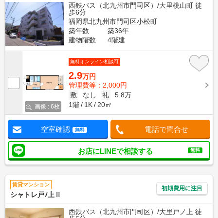
西鉄バス（北九州市門司区）/大里桃山町 徒
歩6分
福岡県北九州市門司区小松町
築年数
築36年
建物階数
4階建
無料オンライン相談可
2.9
万円
管理費等：2,000円
敷
なし
礼
5.8万
1階
1K
20㎡
画像 : 6枚
空室確認
電話で問合せ
無料
お店にLINEで相談する
無料
賃貸マンション
初期費用に注目
シャトレ戸ﾉ上Ⅱ
西鉄バス（北九州市門司区）/大里戸ノ上 徒