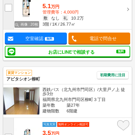
5.1
万円
管理費等：4,000円
敷
なし
礼
10.2万
3階
1K
26.77㎡
画像 : 20枚
空室確認
電話で問合せ
無料
お店にLINEで相談する
無料
賃貸マンション
初期費用に注目
アビタシオン柳町
西鉄バス（北九州市門司区）/大里戸ノ上 徒
歩3分
福岡県北九州市門司区柳町３丁目
築年数
築27年
建物階数
6階建
写真充実
無料オンライン相談可
3.5
万円