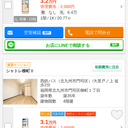
3.2
万円
管理費等：2,000円
敷
なし
礼
6.4万
1階
1K
20.77㎡
画像 : 10枚
空室確認
電話で問合せ
無料
お店にLINEで相談する
無料
賃貸マンション
初期費用に注目
シャトレ柳町Ⅱ
西鉄バス（北九州市門司区）/大里戸ノ上 徒
歩2分
福岡県北九州市門司区柳町１丁目
築年数
築35年
建物階数
4階建
即入居
写真充実
無料オンライン相談可
3.1
万円
管理費等：2,000円