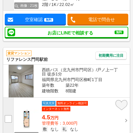
2階
1K
22.02㎡
画像 : 21枚
空室確認
電話で問合せ
無料
お店にLINEで相談する
無料
賃貸マンション
初期費用に注目
リファレンス門司駅前
西鉄バス（北九州市門司区）/戸ノ上一丁
目 徒歩1分
福岡県北九州市門司区柳町1丁目
築年数
築22年
建物階数
8階建
写真充実
無料オンライン相談可
インターネット無料
4.5
万円
管理費等：3,000円
敷
なし
礼
なし