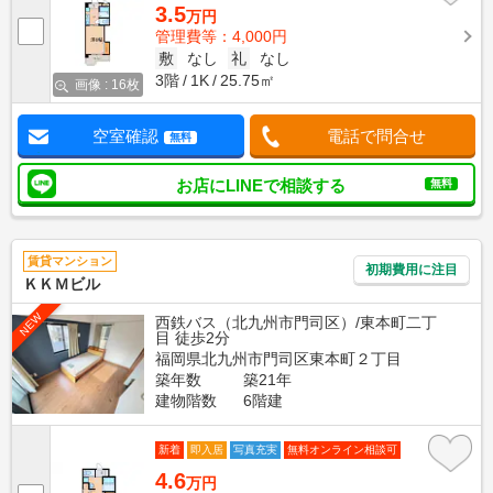
3.5
万円
管理費等：4,000円
敷
なし
礼
なし
3階
1K
25.75㎡
画像 : 16枚
空室確認
電話で問合せ
無料
お店にLINEで相談する
無料
賃貸マンション
初期費用に注目
ＫＫＭビル
NEW
西鉄バス（北九州市門司区）/東本町二丁
目 徒歩2分
福岡県北九州市門司区東本町２丁目
築年数
築21年
建物階数
6階建
新着
即入居
写真充実
無料オンライン相談可
4.6
万円