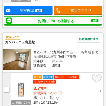
空室確認
電話で問合せ
無料
お店にLINEで相談する
無料
賃貸ハイツ
初期費用に注目
カンパ－ニュ出屋敷Ⅱ
西鉄バス（北九州市門司区）/下馬寄 徒歩3分
福岡県北九州市門司区下馬寄
築年数
築28年
建物階数
2階建
即入居
写真充実
無料オンライン相談可
インターネット無料
3.7
万円
管理費等：2,000円
敷
なし
礼
なし
2階
1K
23.18㎡
画像 : 14枚