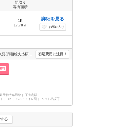
間取り
専有面積
詳細を見る
1K
17.78㎡
お気に入り
新生活のスタートはここから。JR・西鉄Wアクセス可能。保証会社加入要(月額総支払額の100%)。
初期費用に注目！
無料
鉄天神大牟田線
下大利駅
ート
1K
バス・トイレ別
ペット相談可
する