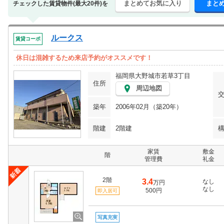
まとめてお気に入り
まと
チェックした賃貸物件(最大20件)を
ルークス
賃貸コーポ
休日は混雑するため来店予約がオススメです！
福岡県大野城市若草3丁目
住所
周辺地図
築年
2006年02月（築20年）
階建
2階建
家賃
敷金
階
管理費
礼金
2階
3.4
なし
万円
なし
500円
即入居可
写真充実