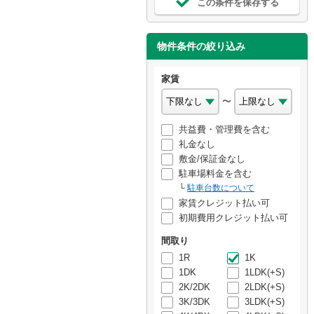
この条件を保存する
物件条件の絞り込み
家賃
〜
共益費・管理費を含む
礼金なし
敷金/保証金なし
駐車場料金を含む
駐車台数について
家賃クレジット払い可
初期費用クレジット払い可
間取り
1R
1K
1DK
1LDK(+S)
2K/2DK
2LDK(+S)
3K/3DK
3LDK(+S)