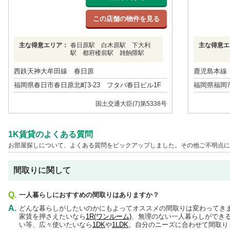
この店舗の物件を見る
主な得意エリア：
春日原駅 白木原駅 下大利
主な得意エ
駅 都府楼前駅 雑餉隈駅
西鉄天神大牟田線 春日原
鹿児島本線
福岡県春日市春日原北町3-23 フタバ春日ビル1F
福岡県福岡市
国土交通大臣(7)第5338号
1K賃貸のよくある質問
お部屋探しについて、よくある質問をピックアップしました。その他ご不明点に
間取りに関して
Q.
一人暮らしにおすすめの間取りはありますか？
A.
どんな暮らしがしたいのかにもよってオススメの間取りは変わってき
家賃を押さえたいなら
1R(ワンルーム)
、無理のない一人暮らしができ
い等、広々使いたいなら
1DK
や
1LDK
。自分のニーズに合わせて間取り