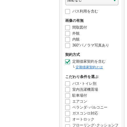
バス利用を含む
画像の有無
間取図付
外観
内観
360°パノラマ写真あり
契約方式
定期借家契約を含む
定期借家契約とは
こだわり条件を選ぶ
バス･トイレ別
室内洗濯機置場
駐車場付
エアコン
ベランダ･バルコニー
ガスコンロ対応
オートロック
フローリング･クッションフ