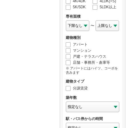
4K/4DK
4LDK(+S)
5K/5DK
5LDK以上
専有面積
〜
建物種別
アパート
マンション
戸建・テラスハウス
店舗・事務所・倉庫等
アパートにはハイツ、コーポを
含みます
建物タイプ
分譲賃貸
築年数
駅・バス停からの時間