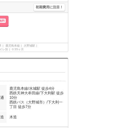
初期費用に注目！
無料
草
鹿児島本線
大野城駅
イレ別
0.55ヶ月
鹿児島本線/水城駅 徒歩4分
西鉄天神大牟田線/下大利駅 徒歩
交通
10分
西鉄バス（大野城市）/下大利一
丁目 徒歩7分
構造
木造