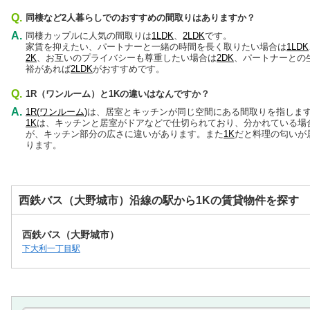
Q.
同棲など2人暮らしでのおすすめの間取りはありますか？
A.
同棲カップルに人気の間取りは
1LDK
、
2LDK
です。
家賃を抑えたい、パートナーと一緒の時間を長く取りたい場合は
1LDK
2K
、お互いのプライバシーも尊重したい場合は
2DK
、パートナーとの
裕があれば
2LDK
がおすすめです。
Q.
1R（ワンルーム）と1Kの違いはなんですか？
A.
1R(ワンルーム)
は、居室とキッチンが同じ空間にある間取りを指しま
1K
は、キッチンと居室がドアなどで仕切られており、分かれている場
が、キッチン部分の広さに違いがあります。また
1K
だと料理の匂いが
ります。
西鉄バス（大野城市）沿線の駅から1Kの賃貸物件を探す
西鉄バス（大野城市）
下大利一丁目駅