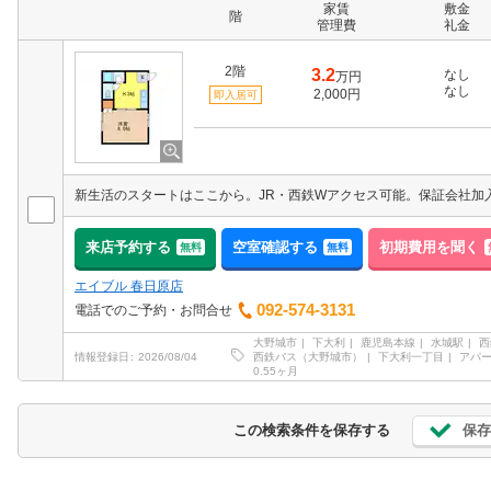
家賃
敷金
階
管理費
礼金
2階
3.2
なし
万円
なし
2,000円
即入居可
来店予約する
空室確認する
初期費用を聞く
無料
無料
エイブル 春日原店
092-574-3131
電話でのご予約・お問合せ
大野城市
下大利
鹿児島本線
水城駅
西
西鉄バス（大野城市）
下大利一丁目
アパ
情報登録日
2026/08/04
0.55ヶ月
保存
この検索条件を保存する