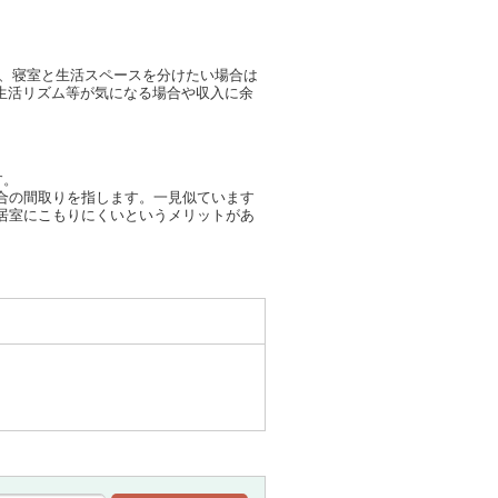
、寝室と生活スペースを分けたい場合は
生活リズム等が気になる場合や収入に余
す。
合の間取りを指します。一見似ています
居室にこもりにくいというメリットがあ