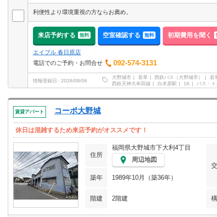
利便性より環境重視の方ならお薦め。
来店予約する
空室確認する
初期費用を聞く
無料
無料
エイブル 春日原店
092-574-3131
電話でのご予約・お問合せ
大野城市
若草
西鉄バス（大野城市）
若
情報登録日
2026/08/06
西鉄天神大牟田線
白木原駅
1K
バス・ト
コーポ大野城
賃貸アパート
休日は混雑するため来店予約がオススメです！
福岡県大野城市下大利4丁目
住所
周辺地図
築年
1989年10月（築36年）
階建
2階建