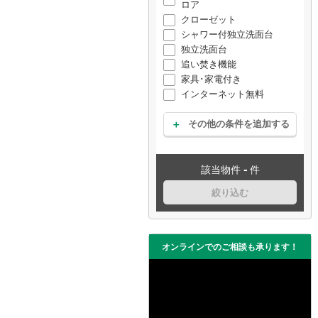
ロア
クローゼット
シャワー付独立洗面台
独立洗面台
追い焚き機能
家具･家電付き
インターネット無料
その他の条件を追加する
-
該当物件
件
絞り込む
オンラインでのご相談も承ります！