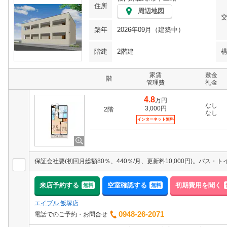
住所
周辺地図
築年
2026年09月（建築中）
階建
2階建
家賃
敷金
階
管理費
礼金
4.8
万円
なし
3,000円
2階
なし
インターネット無料
来店予約する
空室確認する
初期費用を聞く
無料
無料
エイブル 飯塚店
0948-26-2071
電話でのご予約・お問合せ