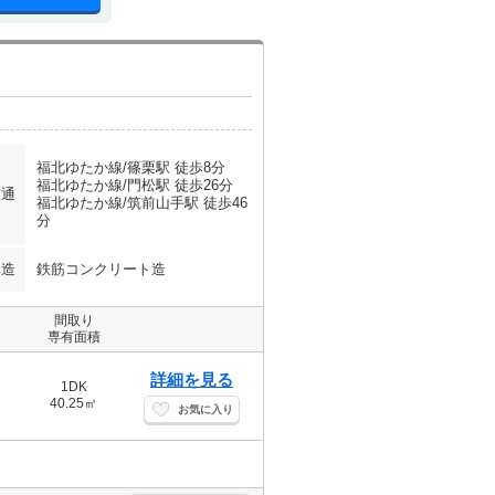
福北ゆたか線/篠栗駅 徒歩8分
福北ゆたか線/門松駅 徒歩26分
交通
福北ゆたか線/筑前山手駅 徒歩46
分
構造
鉄筋コンクリート造
間取り
専有面積
詳細を見る
1DK
40.25㎡
お気に入り