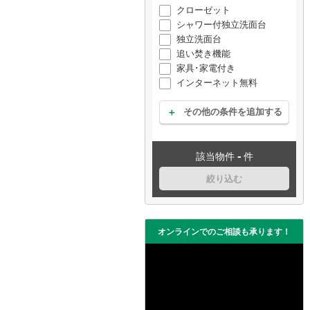
クローゼット
シャワー付独立洗面台
独立洗面台
追い焚き機能
家具･家電付き
インターネット無料
その他の条件を追加する
-
該当物件
件
絞り込む
オンラインでのご相談も承ります！