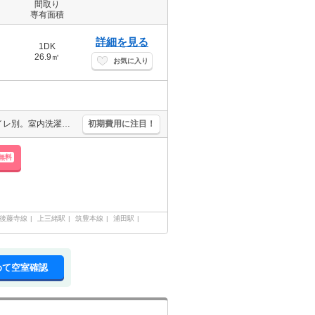
間取り
専有面積
詳細を見る
1DK
26.9㎡
お気に入り
保証会社要(初回月総額80％、440％/月、更新料10,000円)。バス・トイレ別。室内洗濯機置場。浴室乾燥機付。温水洗浄便座付き。清掃費49,500円。
初期費用に注目！
無料
後藤寺線
上三緒駅
筑豊本線
浦田駅
めて空室確認