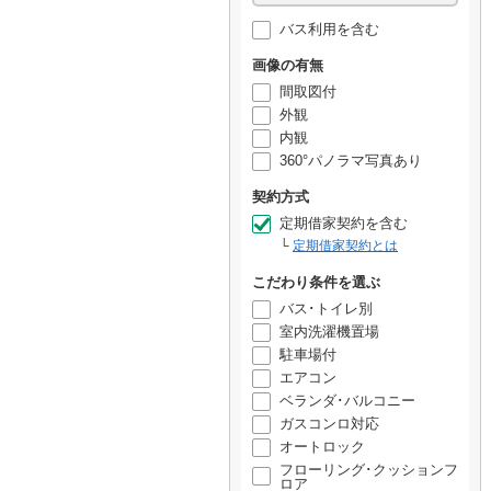
バス利用を含む
画像の有無
間取図付
外観
内観
360°パノラマ写真あり
契約方式
定期借家契約を含む
定期借家契約とは
こだわり条件を選ぶ
バス･トイレ別
室内洗濯機置場
駐車場付
エアコン
ベランダ･バルコニー
ガスコンロ対応
オートロック
フローリング･クッションフ
ロア