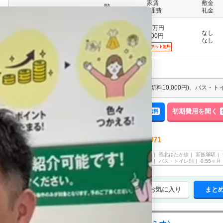
家賃
敷金
階
管理費
礼金
4.7
万円
なし
3,000円
1階
なし
インターネット無料
来店予約する
空室確認する
初期費用を聞く
無料
無料
エイブル 飯塚店
0948-26-2071
電話でのご予約・お問合せ
飯塚市
下三緒
福北ゆたか線
新飯塚駅
情報登録日
2026/08/02
アパート
1DK
バス・トイレ別
0.55ヶ月
まとめてお気に入り
まと
チェックした賃貸物件(最大20件)を