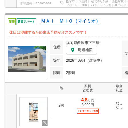
飯塚市
下三緒
福北ゆたか線
新飯塚駅
情報登録日
2026/08/02
アパート
1DK
バス・トイレ別
0.55ヶ月
ＭＡＩ ＭＩＯ（マイミオ）
新築
賃貸アパート
休日は混雑するため来店予約がオススメです！
福岡県飯塚市下三緒
住所
周辺地図
築年
2026年09月（建築中）
階建
2階建
家賃
敷金
階
管理費
礼金
4.8
万円
なし
3,000円
2階
なし
インターネット無料