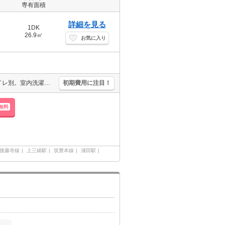
専有面積
詳細を見る
1DK
26.9㎡
お気に入り
保証会社要(初回月総額80％、440％/月、更新料10,000円)。バス・トイレ別。室内洗濯機置場。浴室乾燥機付。温水洗浄便座付き。清掃費49,500円。
初期費用に注目！
無料
後藤寺線
上三緒駅
筑豊本線
浦田駅