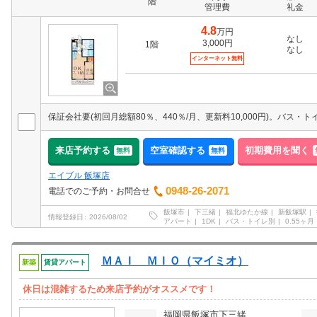
階
管理費
礼金
4.8
万円
なし
3,000円
1階
なし
インターネット無料
来店予約する
空室確認する
初期費用を聞く
無料
無料
エイブル 飯塚店
0948-26-2071
電話でのご予約・お問合せ
飯塚市
下三緒
福北ゆたか線
新飯塚駅
情報登録日
2026/08/02
アパート
1DK
バス・トイレ別
0.55ヶ月
ＭＡＩ ＭＩＯ（マイミオ）
新築
賃貸アパート
休日は混雑するため来店予約がオススメです！
福岡県飯塚市下三緒