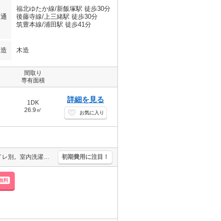
福北ゆたか線/新飯塚駅 徒歩30分
交通
後藤寺線/上三緒駅 徒歩30分
筑豊本線/浦田駅 徒歩41分
構造
木造
間取り
専有面積
詳細を見る
1DK
26.9㎡
お気に入り
保証会社要(初回月総額80％、440％/月、更新料10,000円)。バス・トイレ別。室内洗濯機置場。浴室乾燥機付。温水洗浄便座付き。清掃費49,500円。
初期費用に注目！
無料