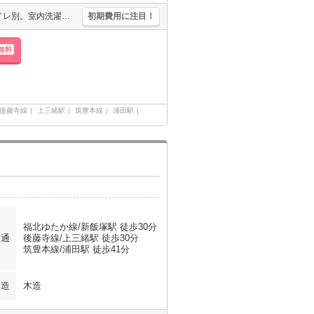
保証会社要(初回月総額80％、440％/月、更新料10,000円)。バス・トイレ別。室内洗濯機置場。浴室乾燥機付。温水洗浄便座付き。清掃費49,500円。
初期費用に注目！
無料
後藤寺線
上三緒駅
筑豊本線
浦田駅
福北ゆたか線/新飯塚駅 徒歩30分
交通
後藤寺線/上三緒駅 徒歩30分
筑豊本線/浦田駅 徒歩41分
構造
木造