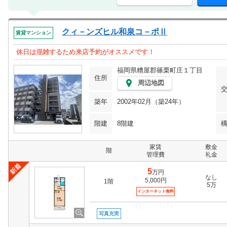
クィ－ンズヒル和泉コ－ポⅡ
賃貸マンション
休日は混雑するため来店予約がオススメです！
福岡県糟屋郡篠栗町庄１丁目
住所
周辺地図
築年
2002年02月（築24年）
階建
8階建
家賃
敷金
階
管理費
礼金
5
万円
なし
5,000円
1階
5万
インターネット無料
写真充実