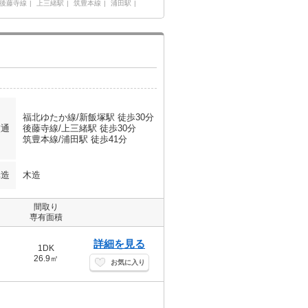
後藤寺線
上三緒駅
筑豊本線
浦田駅
福北ゆたか線/新飯塚駅 徒歩30分
交通
後藤寺線/上三緒駅 徒歩30分
筑豊本線/浦田駅 徒歩41分
構造
木造
間取り
専有面積
詳細を見る
1DK
26.9㎡
お気に入り