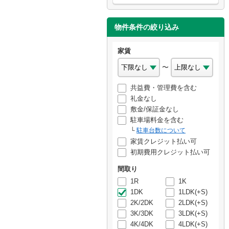
物件条件の絞り込み
家賃
〜
共益費・管理費を含む
礼金なし
敷金/保証金なし
駐車場料金を含む
駐車台数について
家賃クレジット払い可
初期費用クレジット払い可
間取り
1R
1K
1DK
1LDK(+S)
2K/2DK
2LDK(+S)
3K/3DK
3LDK(+S)
4K/4DK
4LDK(+S)