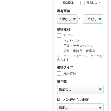
5K/5DK
5LDK以上
専有面積
〜
建物種別
アパート
マンション
戸建・テラスハウス
店舗・事務所・倉庫等
アパートにはハイツ、コーポを
含みます
建物タイプ
分譲賃貸
築年数
駅・バス停からの時間