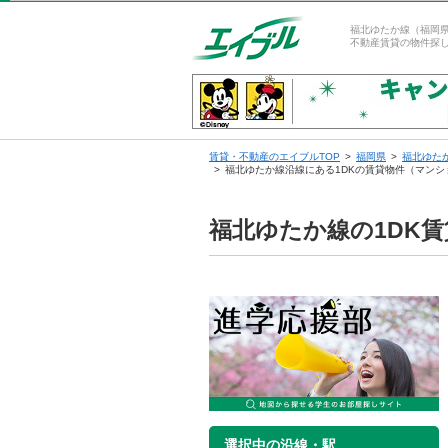
福北ゆたか線（福岡県
不動産賃貸の物件探
賃貸・不動産のエイブルTOP
福岡県
福北ゆた
福北ゆたか線沿線にある1DKの賃貸物件（マン
福北ゆたか線の1DK
選択中の沿線・駅