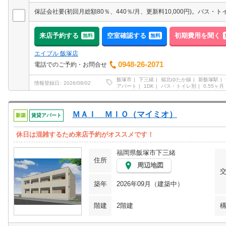
来店予約する
空室確認する
初期費用を聞く
無料
無料
エイブル 飯塚店
0948-26-2071
電話でのご予約・お問合せ
飯塚市
下三緒
福北ゆたか線
新飯塚駅
情報登録日
2026/08/02
アパート
1DK
バス・トイレ別
0.55ヶ月
ＭＡＩ ＭＩＯ（マイミオ）
新築
賃貸アパート
休日は混雑するため来店予約がオススメです！
福岡県飯塚市下三緒
住所
周辺地図
築年
2026年09月（建築中）
階建
2階建