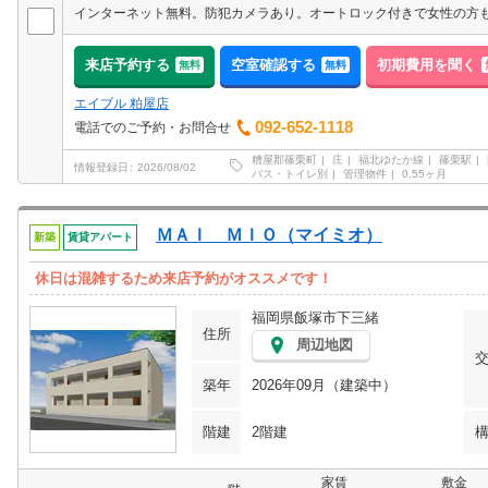
来店予約する
空室確認する
初期費用を聞く
無料
無料
エイブル 粕屋店
092-652-1118
電話でのご予約・お問合せ
糟屋郡篠栗町
庄
福北ゆたか線
篠栗駅
情報登録日
2026/08/02
バス・トイレ別
管理物件
0.55ヶ月
ＭＡＩ ＭＩＯ（マイミオ）
新築
賃貸アパート
休日は混雑するため来店予約がオススメです！
福岡県飯塚市下三緒
住所
周辺地図
築年
2026年09月（建築中）
階建
2階建
家賃
敷金