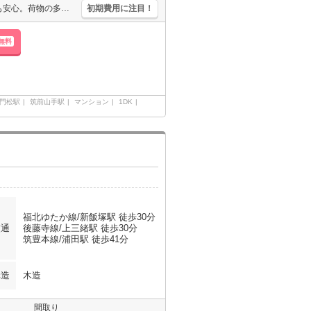
インターネット無料。防犯カメラあり。オートロック付きで女性の方も安心。荷物の多い単身の方にお薦めです。新生活はこの街、この部屋から。玄関前宅配ロッカー。引越指定業者あり。
初期費用に注目！
無料
門松駅
筑前山手駅
マンション
1DK
福北ゆたか線/新飯塚駅 徒歩30分
交通
後藤寺線/上三緒駅 徒歩30分
筑豊本線/浦田駅 徒歩41分
構造
木造
間取り