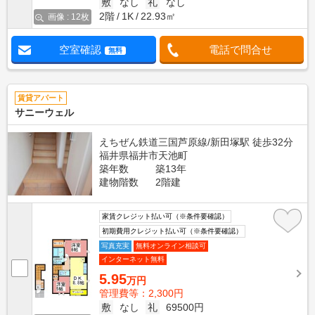
敷
なし
礼
なし
2階
1K
22.93㎡
画像 : 12枚
空室確認
電話で問合せ
無料
賃貸アパート
サニーウェル
えちぜん鉄道三国芦原線/新田塚駅 徒歩32分
福井県福井市天池町
築年数
築13年
建物階数
2階建
家賃クレジット払い可（※条件要確認）
初期費用クレジット払い可（※条件要確認）
写真充実
無料オンライン相談可
インターネット無料
5.95
万円
管理費等：2,300円
敷
なし
礼
69500円