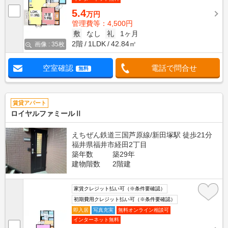
5.4
万円
管理費等：4,500円
敷
なし
礼
1ヶ月
2階
1LDK
42.84㎡
画像 : 35枚
空室確認
電話で問合せ
無料
賃貸アパート
ロイヤルファミールⅡ
えちぜん鉄道三国芦原線/新田塚駅 徒歩21分
福井県福井市経田2丁目
築年数
築29年
建物階数
2階建
家賃クレジット払い可（※条件要確認）
初期費用クレジット払い可（※条件要確認）
即入居
写真充実
無料オンライン相談可
インターネット無料