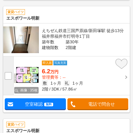
賃貸ハイツ
エスポワール明新
えちぜん鉄道三国芦原線/新田塚駅 徒歩13分
福井県福井市灯明寺1丁目
築年数
築30年
建物階数
2階建
即入居
写真充実
6.2
万円
管理費等：--
敷
1ヶ月
礼
1ヶ月
2階
3DK
57.86㎡
画像 : 35枚
空室確認
電話で問合せ
無料
賃貸ハイツ
エスポワール明新