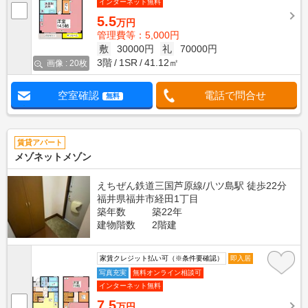
インターネット無料
5.5
万円
管理費等：5,000円
敷
30000円
礼
70000円
3階
1SR
41.12㎡
画像 : 20枚
空室確認
電話で問合せ
無料
賃貸アパート
メゾネットメゾン
えちぜん鉄道三国芦原線/八ツ島駅 徒歩22分
福井県福井市経田1丁目
築年数
築22年
建物階数
2階建
家賃クレジット払い可（※条件要確認）
即入居
写真充実
無料オンライン相談可
インターネット無料
7.5
万円