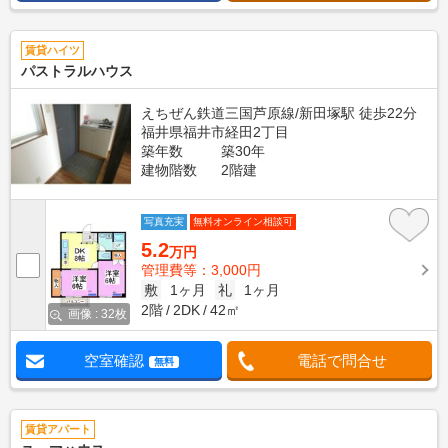
賃貸ハイツ
パストラルハウス
えちぜん鉄道三国芦原線/新田塚駅 徒歩22分
福井県福井市経田2丁目
築年数
築30年
建物階数
2階建
写真充実
無料オンライン相談可
5.2
万円
管理費等：3,000円
敷
1ヶ月
礼
1ヶ月
2階
2DK
42㎡
画像 : 32枚
空室確認
電話で問合せ
無料
賃貸アパート