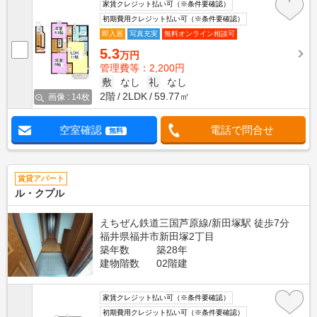
家賃クレジット払い可（※条件要確認）
初期費用クレジット払い可（※条件要確認）
即入居
写真充実
無料オンライン相談可
5.3
万円
管理費等：2,200円
敷
なし
礼
なし
2階
2LDK
59.77㎡
画像 : 14枚
空室確認
電話で問合せ
無料
賃貸アパート
ル・クプル
えちぜん鉄道三国芦原線/新田塚駅 徒歩7分
福井県福井市新田塚2丁目
築年数
築28年
建物階数
02階建
家賃クレジット払い可（※条件要確認）
初期費用クレジット払い可（※条件要確認）