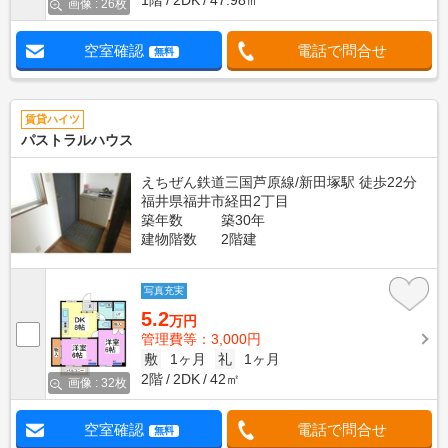
1階
2DK
47.98㎡
画像 : 26枚
空室確認
電話で問合せ
無料
賃貸ハイツ
パストラルハウス
えちぜん鉄道三国芦原線/新田塚駅 徒歩22分
福井県福井市経田2丁目
築年数
築30年
建物階数
2階建
写真充実
5.2
万円
管理費等：3,000円
敷
1ヶ月
礼
1ヶ月
2階
2DK
42㎡
画像 : 32枚
空室確認
電話で問合せ
無料