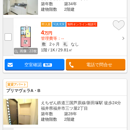
築年数
築34年
建物階数
2階建
即入居
写真充実
無料オンライン相談可
4
万円
管理費等：--
敷
2ヶ月
礼
なし
1階
1K
29.81㎡
画像 : 22枚
空室確認
電話で問合せ
無料
賃貸アパート
プリマヴェラA・B
えちぜん鉄道三国芦原線/新田塚駅 徒歩24分
福井県福井市三ツ屋2丁目
築年数
築28年
建物階数
2階建