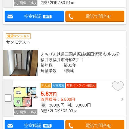
2階
2DK
53.91㎡
画像 : 14枚
空室確認
電話で問合せ
無料
賃貸マンション
サンモデスト
えちぜん鉄道三国芦原線/新田塚駅 徒歩35分
福井県福井市舟橋2丁目
築年数
築31年
建物階数
4階建
即入居
写真充実
無料オンライン相談可
5.8
万円
管理費等：5,500円
敷
30000円
礼
30000円
3階
2LDK
62.93㎡
画像 : 18枚
空室確認
電話で問合せ
無料