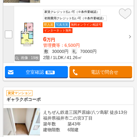
家賃クレジット払い可（※条件要確認）
初期費用クレジット払い可（※条件要確認）
即入居
写真充実
無料オンライン相談可
インターネット無料
6
万円
管理費等：6,500円
敷
30000円
礼
70000円
2階
1LDK
41.26㎡
画像 : 19枚
空室確認
電話で問合せ
無料
賃貸マンション
ギャラクボコーポ
えちぜん鉄道三国芦原線/八ツ島駅 徒歩13分
福井県福井市二の宮3丁目
築年数
築43年
建物階数
6階建