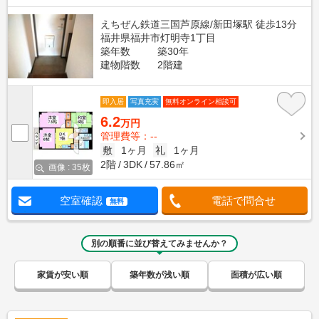
えちぜん鉄道三国芦原線/新田塚駅 徒歩13分
福井県福井市灯明寺1丁目
築年数
築30年
建物階数
2階建
即入居
写真充実
無料オンライン相談可
6.2
万円
管理費等：--
敷
1ヶ月
礼
1ヶ月
2階
3DK
57.86㎡
画像 : 35枚
空室確認
電話で問合せ
無料
別の順番に並び替えてみませんか？
家賃が安い順
築年数が浅い順
面積が広い順