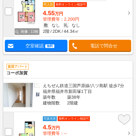
即入居
無料オンライン相談可
4.55
万円
管理費等：2,200円
敷
なし
礼
なし
2階
2DK
44.34㎡
画像 : 13枚
空室確認
電話で問合せ
無料
賃貸アパート
コーポ加賀
えちぜん鉄道三国芦原線/八ツ島駅 徒歩7分
福井県福井市新田塚1丁目
築年数
築38年
建物階数
2階建
写真充実
無料オンライン相談可
4.5
万円
管理費等：--