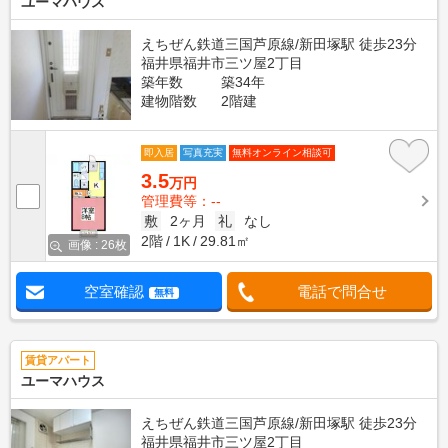
ユーマハウス
えちぜん鉄道三国芦原線/新田塚駅 徒歩23分
福井県福井市三ツ屋2丁目
築年数
築34年
建物階数
2階建
即入居
写真充実
無料オンライン相談可
3.5
万円
管理費等：--
敷
2ヶ月
礼
なし
2階
1K
29.81㎡
画像 : 26枚
空室確認
電話で問合せ
無料
賃貸アパート
ユーマハウス
えちぜん鉄道三国芦原線/新田塚駅 徒歩23分
福井県福井市三ツ屋2丁目