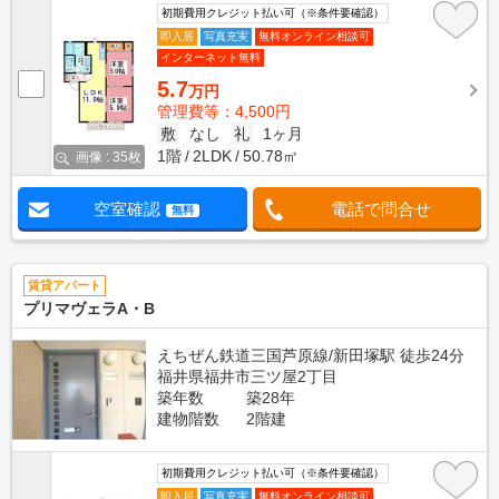
初期費用クレジット払い可（※条件要確認）
即入居
写真充実
無料オンライン相談可
インターネット無料
5.7
万円
管理費等：4,500円
敷
なし
礼
1ヶ月
1階
2LDK
50.78㎡
画像 : 35枚
空室確認
電話で問合せ
無料
賃貸アパート
プリマヴェラA・B
えちぜん鉄道三国芦原線/新田塚駅 徒歩24分
福井県福井市三ツ屋2丁目
築年数
築28年
建物階数
2階建
初期費用クレジット払い可（※条件要確認）
即入居
写真充実
無料オンライン相談可