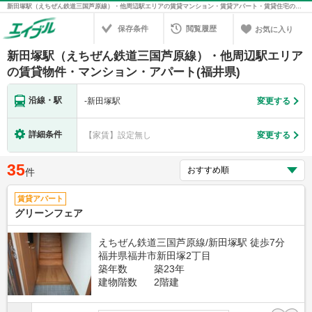
新田塚駅（えちぜん鉄道三国芦原線）・他周辺駅エリアの賃貸マンション・賃貸アパート・賃貸住宅の不動産情報を検索！不動産賃貸の物件探しは、お部屋探しのエイブル
保存条件
閲覧履歴
お気に入り
新田塚駅（えちぜん鉄道三国芦原線）・他周辺駅エリア
の賃貸物件・マンション・アパート(福井県)
沿線・駅
-
新田塚駅
変更する
詳細条件
【家賃】設定無し
変更する
35
件
賃貸アパート
グリーンフェア
えちぜん鉄道三国芦原線/新田塚駅 徒歩7分
福井県福井市新田塚2丁目
築年数
築23年
建物階数
2階建