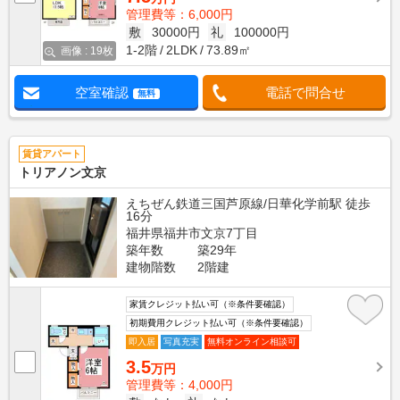
管理費等：6,000円
敷
30000円
礼
100000円
1-2階
2LDK
73.89㎡
画像 : 19枚
空室確認
電話で問合せ
無料
賃貸アパート
トリアノン文京
えちぜん鉄道三国芦原線/日華化学前駅 徒歩
16分
福井県福井市文京7丁目
築年数
築29年
建物階数
2階建
家賃クレジット払い可（※条件要確認）
初期費用クレジット払い可（※条件要確認）
即入居
写真充実
無料オンライン相談可
3.5
万円
管理費等：4,000円