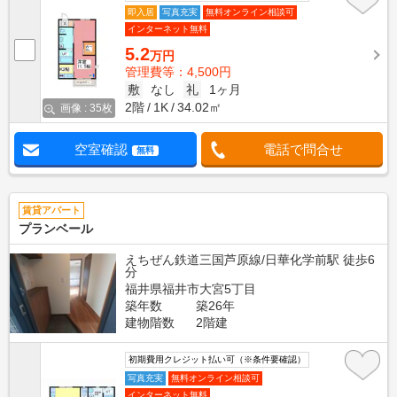
即入居
写真充実
無料オンライン相談可
インターネット無料
5.2
万円
管理費等：4,500円
敷
なし
礼
1ヶ月
2階
1K
34.02㎡
画像 : 35枚
空室確認
電話で問合せ
無料
賃貸アパート
プランベール
えちぜん鉄道三国芦原線/日華化学前駅 徒歩6
分
福井県福井市大宮5丁目
築年数
築26年
建物階数
2階建
初期費用クレジット払い可（※条件要確認）
写真充実
無料オンライン相談可
インターネット無料