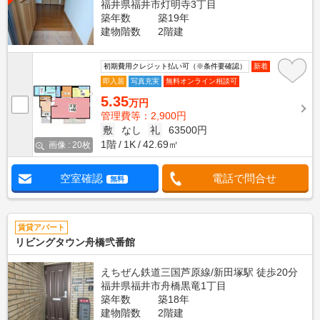
福井県福井市灯明寺3丁目
築年数
築19年
建物階数
2階建
初期費用クレジット払い可（※条件要確認）
新着
即入居
写真充実
無料オンライン相談可
5.35
万円
管理費等：2,900円
敷
なし
礼
63500円
1階
1K
42.69㎡
画像 : 20枚
空室確認
電話で問合せ
無料
賃貸アパート
リビングタウン舟橋弐番館
えちぜん鉄道三国芦原線/新田塚駅 徒歩20分
福井県福井市舟橋黒竜1丁目
築年数
築18年
建物階数
2階建