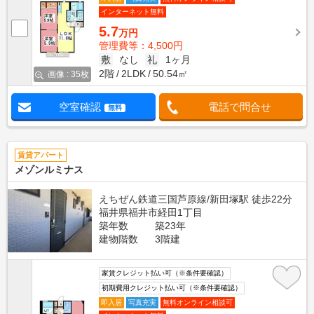
インターネット無料
5.7
万円
管理費等：4,500円
敷
なし
礼
1ヶ月
2階
2LDK
50.54㎡
画像 : 35枚
空室確認
電話で問合せ
無料
賃貸アパート
メゾンルミナス
えちぜん鉄道三国芦原線/新田塚駅 徒歩22分
福井県福井市経田1丁目
築年数
築23年
建物階数
3階建
家賃クレジット払い可（※条件要確認）
初期費用クレジット払い可（※条件要確認）
即入居
写真充実
無料オンライン相談可