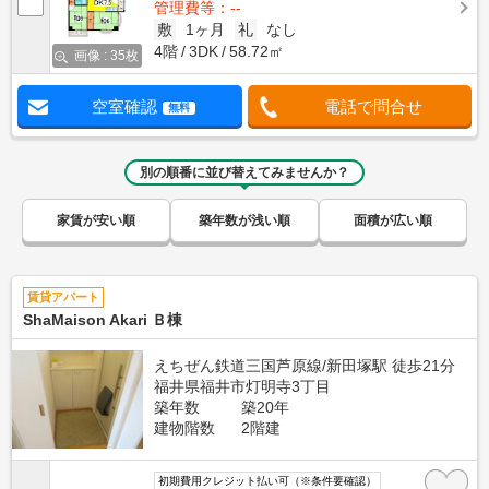
管理費等：--
敷
1ヶ月
礼
なし
4階
3DK
58.72㎡
画像 : 35枚
空室確認
電話で問合せ
無料
別の順番に並び替えてみませんか？
家賃が安い順
築年数が浅い順
面積が広い順
賃貸アパート
ShaMaison Akari Ｂ棟
えちぜん鉄道三国芦原線/新田塚駅 徒歩21分
福井県福井市灯明寺3丁目
築年数
築20年
建物階数
2階建
初期費用クレジット払い可（※条件要確認）