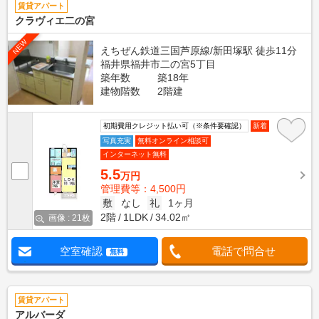
賃貸アパート
クラヴィエ二の宮
NEW
えちぜん鉄道三国芦原線/新田塚駅 徒歩11分
福井県福井市二の宮5丁目
築年数
築18年
建物階数
2階建
初期費用クレジット払い可（※条件要確認）
新着
写真充実
無料オンライン相談可
インターネット無料
5.5
万円
管理費等：4,500円
敷
なし
礼
1ヶ月
2階
1LDK
34.02㎡
画像 : 21枚
空室確認
電話で問合せ
無料
賃貸アパート
アルバーダ