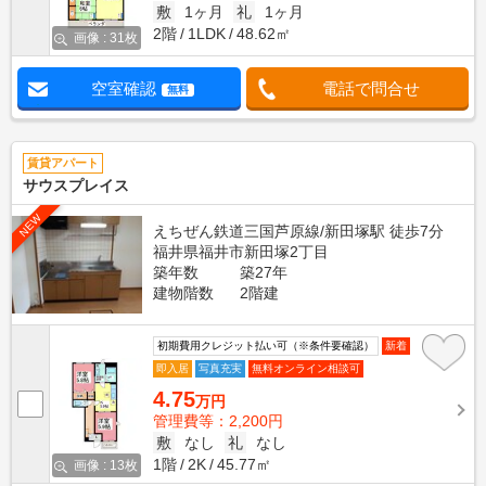
敷
1ヶ月
礼
1ヶ月
2階
1LDK
48.62㎡
画像 : 31枚
空室確認
電話で問合せ
無料
賃貸アパート
サウスプレイス
NEW
えちぜん鉄道三国芦原線/新田塚駅 徒歩7分
福井県福井市新田塚2丁目
築年数
築27年
建物階数
2階建
初期費用クレジット払い可（※条件要確認）
新着
即入居
写真充実
無料オンライン相談可
4.75
万円
管理費等：2,200円
敷
なし
礼
なし
1階
2K
45.77㎡
画像 : 13枚