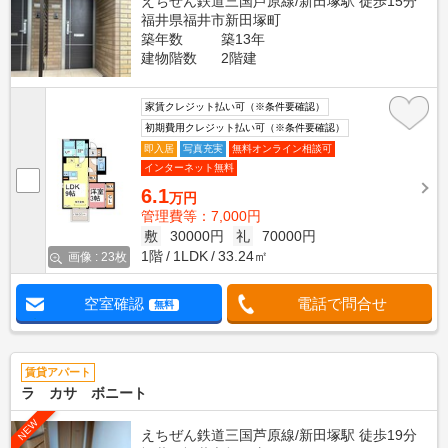
えちぜん鉄道三国芦原線/新田塚駅 徒歩15分
福井県福井市新田塚町
築年数
築13年
建物階数
2階建
家賃クレジット払い可（※条件要確認）
初期費用クレジット払い可（※条件要確認）
即入居
写真充実
無料オンライン相談可
インターネット無料
6.1
万円
管理費等：7,000円
敷
30000円
礼
70000円
1階
1LDK
33.24㎡
画像 : 23枚
空室確認
電話で問合せ
無料
賃貸アパート
ラ カサ ボニート
NEW
えちぜん鉄道三国芦原線/新田塚駅 徒歩19分