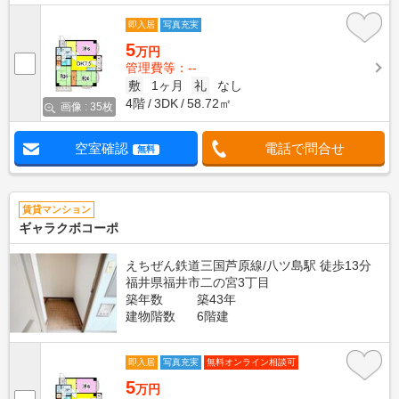
即入居
写真充実
5
万円
管理費等：--
敷
1ヶ月
礼
なし
4階
3DK
58.72㎡
画像 : 35枚
空室確認
電話で問合せ
無料
賃貸マンション
ギャラクボコーポ
えちぜん鉄道三国芦原線/八ツ島駅 徒歩13分
福井県福井市二の宮3丁目
築年数
築43年
建物階数
6階建
即入居
写真充実
無料オンライン相談可
5
万円