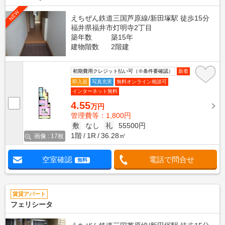
NEW
えちぜん鉄道三国芦原線/新田塚駅 徒歩15分
福井県福井市灯明寺2丁目
築年数
築15年
建物階数
2階建
初期費用クレジット払い可（※条件要確認）
新着
即入居
写真充実
無料オンライン相談可
インターネット無料
4.55
万円
管理費等：1,800円
敷
なし
礼
55500円
1階
1R
36.28㎡
画像 : 17枚
空室確認
電話で問合せ
無料
賃貸アパート
フェリシータ