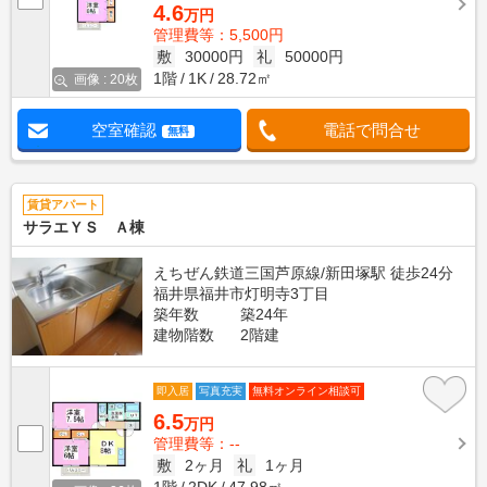
4.6
万円
管理費等：5,500円
敷
30000円
礼
50000円
1階
1K
28.72㎡
画像 : 20枚
空室確認
電話で問合せ
無料
賃貸アパート
サラエＹＳ Ａ棟
えちぜん鉄道三国芦原線/新田塚駅 徒歩24分
福井県福井市灯明寺3丁目
築年数
築24年
建物階数
2階建
即入居
写真充実
無料オンライン相談可
6.5
万円
管理費等：--
敷
2ヶ月
礼
1ヶ月