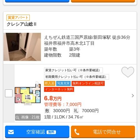
賃貸アパート
クレシア山総Ⅱ
えちぜん鉄道三国芦原線/新田塚駅 徒歩36分
福井県福井市高木北1丁目
築年数
築3年
建物階数
2階建
家賃クレジット払い可（※条件要確認）
初期費用クレジット払い可（※条件要確認）
即入居
写真充実
無料オンライン相談可
インターネット無料
6.8
万円
管理費等：7,000円
敷
30000円
礼
70000円
1階
1LDK
34.76㎡
画像 : 21枚
空室確認
電話で問合せ
無料