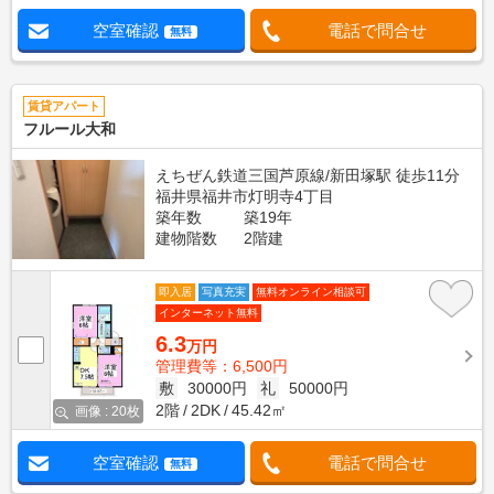
空室確認
電話で問合せ
無料
賃貸アパート
フルール大和
えちぜん鉄道三国芦原線/新田塚駅 徒歩11分
福井県福井市灯明寺4丁目
築年数
築19年
建物階数
2階建
即入居
写真充実
無料オンライン相談可
インターネット無料
6.3
万円
管理費等：6,500円
敷
30000円
礼
50000円
2階
2DK
45.42㎡
画像 : 20枚
空室確認
電話で問合せ
無料