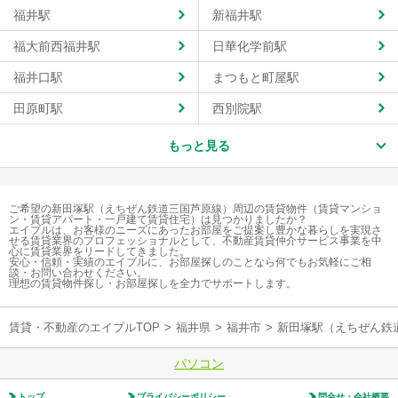
福井駅
新福井駅
福大前西福井駅
日華化学前駅
福井口駅
まつもと町屋駅
田原町駅
西別院駅
もっと見る
ご希望の新田塚駅（えちぜん鉄道三国芦原線）周辺の賃貸物件（賃貸マンショ
ン・賃貸アパート・一戸建て賃貸住宅）は見つかりましたか？
エイブルは、お客様のニーズにあったお部屋をご提案し豊かな暮らしを実現さ
せる賃貸業界のプロフェッショナルとして、不動産賃貸仲介サービス事業を中
心に賃貸業界をリードしてきました。
安心・信頼・実績のエイブルに、お部屋探しのことなら何でもお気軽にご相
談・お問い合わせください。
理想の賃貸物件探し・お部屋探しを全力でサポートします。
賃貸・不動産のエイブルTOP
>
福井県
>
福井市
>
新田塚駅（えちぜん鉄
パソコン
トップ
プライバシーポリシー
問合せ・会社概要