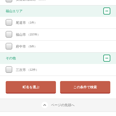
福山エリア
尾道市
（1件）
福山市
（157件）
府中市
（5件）
その他
三次市
（12件）
町名を選ぶ
この条件で検索
ページの先頭へ