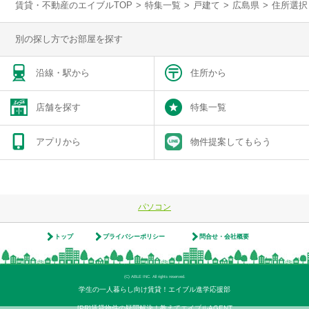
賃貸・不動産のエイブルTOP
>
特集一覧
>
戸建て
>
広島県
>
住所選択
別の探し方でお部屋を探す
沿線・駅から
住所から
店舗を探す
特集一覧
アプリから
物件提案してもらう
パソコン
トップ
プライバシーポリシー
問合せ・会社概要
(C) ABLE INC. All rights reserved.
学生の一人暮らし向け賃貸！エイブル進学応援部
[PR]賃貸物件の疑問解決！教えてエイブルAGENT