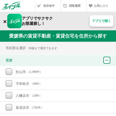
保存条件
閲覧履歴
お気に入り
アプリでサクサク
×
アプリで開く
お部屋探し！
愛媛県の賃貸不動産・賃貸住宅を住所から探す
市区郡を選択
50個まで選択できます
愛媛
松山市
（1,498件）
宇和島市
（48件）
八幡浜市
（19件）
新居浜市
（732件）