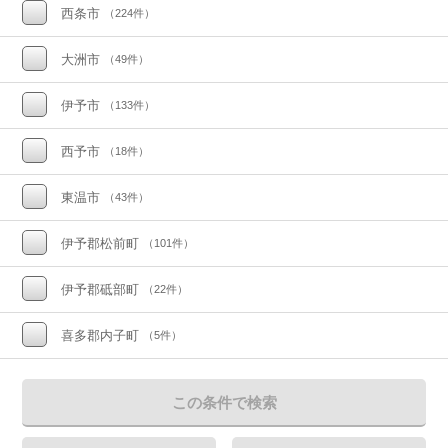
西条市
（224件）
大洲市
（49件）
伊予市
（133件）
西予市
（18件）
東温市
（43件）
伊予郡松前町
（101件）
伊予郡砥部町
（22件）
喜多郡内子町
（5件）
この条件で検索