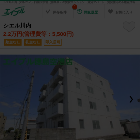
シエル川内（2階/25㎡）四国大学前（徳島県）の賃貸マンション・賃貸アパート・賃貸住宅の不動産情報を検索！ 不動産賃貸の物件探しは、お部屋探しのエイブル
1
保存条件
閲覧履歴
お気に入り
シエル川内
2.2
万円(管理費等：5,500円)
敷金なし
礼金なし
即入居可