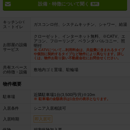
設備・特徴について聞く
無料
キッチン/バ
ガスコンロ付、システムキッチン、シャワー、給湯
ス・トイレ
クローゼット、インターネット無料、※CATV、エ
アコン、フローリング、ベランダ･バルコニー、照
お部屋の設備
明付
サービス
CATVについて…利用料金は、共益費に含まれるタイプ
や個別に契約するタイプなど物件により異なります。詳し
くは、物件お取り扱い不動産会社にお問合せください。
共有スペース
敷地内ゴミ置場、駐輪場
の特徴・設備
物件概要
近隣駐車場1台(3,500円/月)※10m
駐車場
駐車場の金額表示は1台分の表示となります。
入居条件
シニア入居相談可
入居時期
即入居可
保険
損害保険加入要。