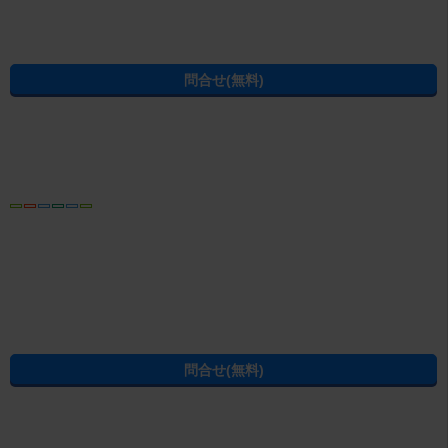
この物件の情報から賃貸物件を探し直す
住所から賃貸マンション・賃貸アパートを探す
徳島市
川内町
この物件にある設備・特徴から徳島市の賃貸物件を探す
徳島市の即入居可
徳島市のインターネット無料
徳島市の家賃3万円以下
徳島市の学生向け
徳島市の2階以上
徳島市の家賃5万円以下
徳島市の1階
徳島市の駐車場付き
徳島市のマンション
徳島市の駅から徒歩10分以内
徳島市の新築・築浅
徳島市の駅から徒歩15分以内
徳島市の一人暮らし向け
徳島市のシニア・高齢者相談可
徳島市の駅から徒歩5分以内
徳島市の別宅・書斎向け
条件を指定して徳島市の賃貸物件を探し直す
建物種別から徳島市の賃貸物件を探す
徳島市の賃貸アパート
徳島市の賃貸マンション
徳島市の賃貸一戸建て