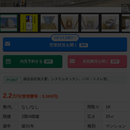
1分で入力完了！
空室状況を聞く
無料
内見予約する
初期費用を聞く
無料
無料
保証会社加入要。システムキッチン。バス・トイレ別。
2.2
万円(管理費等：5,500円)
敷/礼
なし/なし
間取り
1K
階建
2階/4階建
広さ
25㎡
築年
築31年
種別
マンション