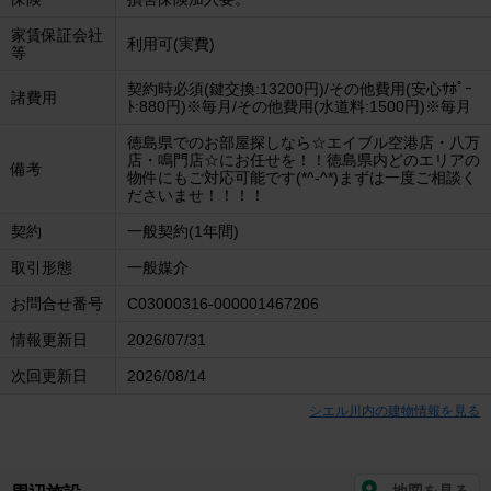
家賃保証会社
利用可(実費)
等
契約時必須(鍵交換:13200円)/その他費用(安心ｻﾎﾟｰ
諸費用
ﾄ:880円)※毎月/その他費用(水道料:1500円)※毎月
徳島県でのお部屋探しなら☆エイブル空港店・八万
店・鳴門店☆にお任せを！！徳島県内どのエリアの
備考
物件にもご対応可能です(*^-^*)まずは一度ご相談く
ださいませ！！！！
契約
一般契約(1年間)
取引形態
一般媒介
お問合せ番号
C03000316-000001467206
情報更新日
2026/07/31
次回更新日
2026/08/14
シエル川内の建物情報を見る
地図を見る