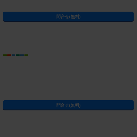
学生の一人暮らし向け賃貸！エイブル進学応援部
[PR]賃貸物件の疑問解決！教えてエイブルAGENT
[PR]賃貸生活の工夫を紹介！CHINTAI情報局
[PR]女性の賃貸生活を応援！Woman.CHINTAI