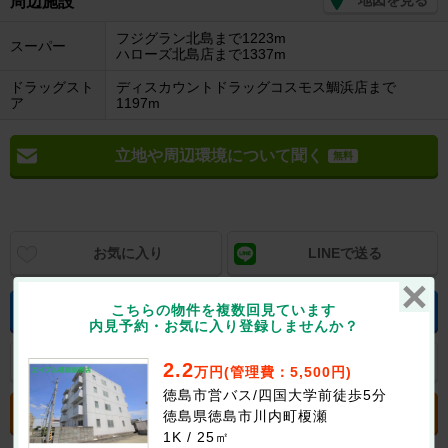
周辺施設
フジグラン北島まで1223m
スーパー
ハローズ北島店まで1337m
ドラッグスト
ディスカウントドラッグコスモス鯛浜店まで
ア
1197m
立地や周辺環境について聞く
無料
お気に入り
LINEで送る
こちらの物件を複数回見ています
空室状況をお問合せする
無料
内見予約・お気に入り登録しませんか？
似たお部屋の提案を依頼
無料
2.2
万円(管理費：5,500円)
徳島市営バス/四国大学前徒歩5分
電話でお問合せする
徳島県徳島市川内町榎瀬
1K / 25㎡