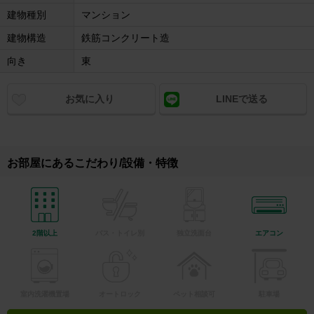
建物種別
マンション
建物構造
鉄筋コンクリート造
向き
東
お気に入り
LINEで送る
お部屋にあるこだわり/設備・特徴
2階以上
バス・トイレ別
独立洗面台
エアコン
室内洗濯機置場
オートロック
ペット相談可
駐車場