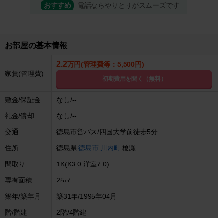
おすすめ
電話ならやりとりがスムーズです
お部屋の基本情報
2.2
万円(管理費等：5,500円)
家賃(管理費)
初期費用を聞く（無料）
敷金/保証金
なし/--
礼金/償却
なし/--
交通
徳島市営バス/四国大学前徒歩5分
住所
徳島県
徳島市
川内町
榎瀬
間取り
1K(K3.0 洋室7.0)
専有面積
25㎡
築年/築年月
築31年/1995年04月
階/階建
2階/4階建