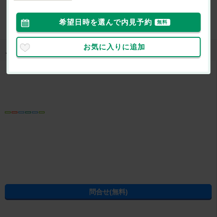
おすすめ
電話ならやりとりがスムーズです
希望日時を選んで内見予約
無料
お気に入りに追加
取り扱い店舗
株式会社高島不動産 エイブルネットワーク徳島空港店
所在地
徳島県板野郡松茂町笹木野 字八北開拓213-1
営業時間
09:30～18:30 毎週水曜日
免許番号
徳島県知事免許（5）第2704号