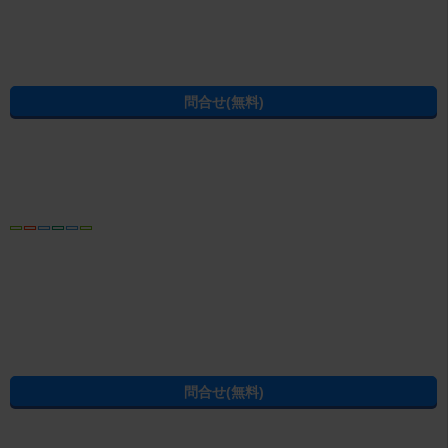
新潟市西区の2K/2DK(+S)
新潟市西区の2LDK(+S)
新潟市西区の3K/3DK/3LDK(+S)
新潟市西区の4K/4DK/4LDK(+S)以上
ページの先頭へ
賃貸・不動産のエイブルTOP
>
新潟県
>
新潟市西区
>
寺尾駅
>
パルク
パソコン
トップ
プライバシーポリシー
問合せ・会社概要
賃貸物件・不動産情報は、賃貸マンション・賃貸アパート・賃貸住宅などの不動産を扱う、お
部屋探しのエイブルへ
(C) ABLE INC. All rights reserved.
新潟県の不動産賃貸の物件情報なら CHINTAI
過去の掲載物件も探せる！エイブル賃貸物件アーカイブ
学生の一人暮らし向け賃貸！エイブル進学応援部