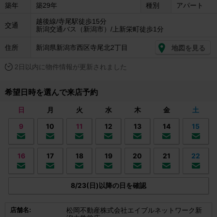
築年
築29年
種別
アパート
越後線/寺尾駅徒歩15分
交通
新潟交通バス（新潟市）/上新栄町徒歩1分
住所
新潟県新潟市西区寺尾北2丁目
地図を見る
2日以内に物件情報が更新されました
希望日時を選んで来店予約
日
月
火
水
木
金
土
9
10
11
12
13
14
15
16
17
18
19
20
21
22
8/23(日)以降の日を確認
店舗名:
松岡不動産株式会社エイブルネットワーク新