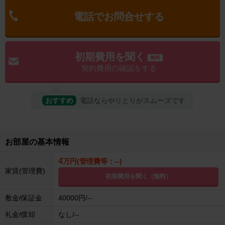
電話でお問合せする
初期費用を聞く
無料
契約費用の確認をする
おすすめ
電話ならやりとりがスムーズです
お部屋の基本情報
4
万円(管理費等：--)
家賃(管理費)
初期費用を聞く（無料）
敷金/保証金
40000円/--
礼金/償却
なし/--