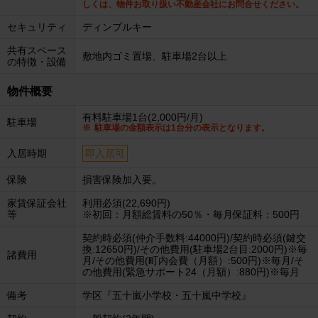
しくは、物件お取り扱い不動産会社にお問合せください。
セキュリティ
ディンプルキー
共有スペース
敷地内ゴミ置場、駐車場2台以上
の特徴・設備
物件概要
有料駐車場1台(2,000円/月)
駐車場
駐車場の金額表示は1台分の表示となります。
入居時期
即入居可
保険
損害保険加入要。
家賃保証会社
利用必須(22,690円)
等
※初回：月額総賃料の50％・毎月保証料：500円
契約時必須(仲介手数料:44000円)/契約時必須(鍵交
換:12650円)/その他費用(駐車場2台目:2000円)※毎
諸費用
月/その他費用(町内会費（月額）:500円)※毎月/そ
の他費用(緊急サポート24（月額）:880円)※毎月
備考
学区『五十嵐小学校・五十嵐中学校』