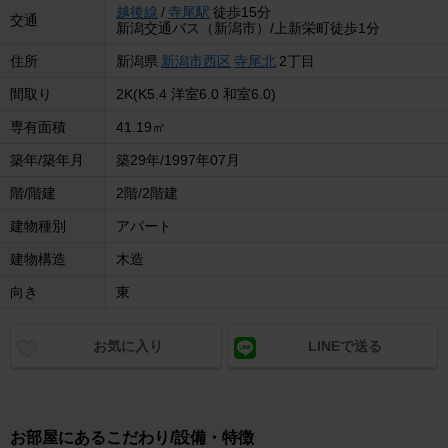
越後線
/
寺尾駅
徒歩15分
交通
新潟交通バス（新潟市）/上新栄町徒歩1分
住所
新潟県
新潟市西区
寺尾北
2丁目
間取り
2K(K5.4 洋室6.0 和室6.0)
専有面積
41.19㎡
築年/築年月
築29年/1997年07月
階/階建
2階/2階建
建物種別
アパート
建物構造
木造
向き
東
お気に入り
LINEで送る
お部屋にあるこだわり/設備・特徴