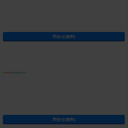
電話でお問合せ
おすすめ
電話ならやりとりがスムーズです
お電話をおかけの際は、お問合せ番号
C03000292-006027D201
をお控え
の上、お電話ください
新潟大学前店ということもあり、新潟大学学生アパートを多数取り揃えて
おります。大学生になり、初めての一人暮らしで親御さんは心配が尽き
ず、いろいろなアパートをご覧になると思いますが、まずは『新潟大学前
続きを読む
店』にご相談下さい。また一般向けの物件も新潟市西区を中心に多数掲載
しております。いろいろな方に満足頂けるよう物件をご用意し、スタッフ
一同笑顔でお待ちしております。どうぞ一度ご来店ください。
この物件の情報から賃貸物件を探し直す
駅・沿線から賃貸マンション・賃貸アパートを探す
寺尾駅
(
越後線
)
住所から賃貸マンション・賃貸アパートを探す