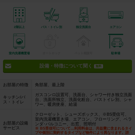
2階以上
バス・トイレ別
独立洗面台
エアコン
室内洗濯機置場
オートロック
ペット相談可
駐車場
設備・特徴について聞く
無料
お部屋の特徴
角部屋、最上階
ガスコンロ設置可、洗面台、シャワー付き独立洗面
キッチン/バ
台、洗面所独立、洗面化粧台、バストイレ別、シャ
ス・トイレ
ワー、暖房便座、給湯
クローゼット、シューズボックス、※BS受信可、
室内洗濯機置き場、エアコン、フローリング、ベラ
お部屋の設備
ンダ･バルコニー、出窓、照明付
サービス
BS受信可について…利用料金は、共益費に含まれるタイ
プや個別に契約するタイプなど物件により異なります。詳