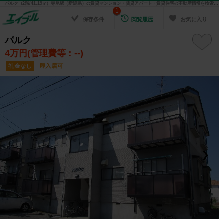
パルク（2階/41.19㎡）寺尾駅（新潟県）の賃貸マンション・賃貸アパート・賃貸住宅の不動産情報を検索！ 不動産賃貸の物件探しは、お部屋探しのエイブル
1
保存条件
閲覧履歴
お気に入り
パルク
4
万円(管理費等：--)
礼金なし
即入居可