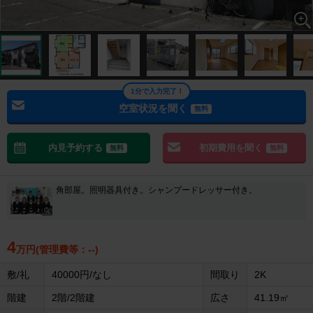
1分で入力完了！
空室状況を聞く
無料
内見予約する
初期費用を聞く
無料
無料
角部屋。照明器具付き。シャンプードレッサー付き。
4
万円(管理費等：--)
敷/礼
40000円/なし
間取り
2K
階建
2階/2階建
広さ
41.19㎡