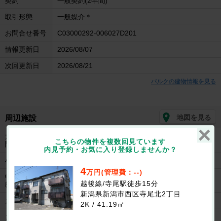
契約
一般契約(2年間)
取引形態
一般媒介＊
お問合せ番号
C03000292-006027D201
情報更新日
2026/08/07
次回更新日
2026/08/21
パルクの建物情報を見る
地図を見る
周辺施設
大学/短大/専
私立新潟工業短期大学まで604m
こちらの物件を複数回見ています
門学校
内見予約・お気に入り登録しませんか？
小学校
新潟市立五十嵐小学校まで1150m
4
万円(管理費：--)
中学校/中等
新潟市立五十嵐中学校まで500m
越後線/寺尾駅徒歩15分
教育学校
新潟県新潟市西区寺尾北2丁目
スーパー
ウオロク上新栄町店まで540m
2K / 41.19㎡
コンビニ
セブンイレブン新潟上新栄町店まで340m