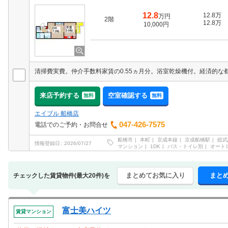
12.8
12.8万
万円
2階
12.8万
10,000円
来店予約する
空室確認する
無料
無料
エイブル 船橋店
047-426-7575
電話でのご予約・お問合せ
船橋市
本町
京成本線
京成船橋駅
総武
情報登録日
2026/07/27
マンション
1DK
バス・トイレ別
オート
まとめてお気に入り
まと
チェックした賃貸物件(最大20件)を
富士美ハイツ
賃貸マンション