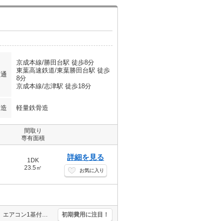
京成本線/勝田台駅 徒歩8分
東葉高速鉄道/東葉勝田台駅 徒歩
交通
8分
京成本線/志津駅 徒歩18分
構造
軽量鉄骨造
間取り
専有面積
詳細を見る
1DK
23.5㎡
お気に入り
敷金0円礼金0円仲介手数料家賃の0.55ヶ月分。経済的な都市ガス使用。エアコン1基付き。TVモニター付インターホン。室内に洗濯機置場あり。2路線利用できて通勤便利。
初期費用に注目！