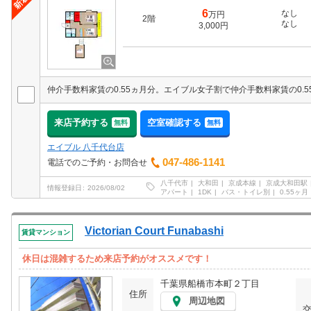
6
なし
万円
2階
なし
3,000円
来店予約する
空室確認する
無料
無料
エイブル 八千代台店
047-486-1141
電話でのご予約・お問合せ
八千代市
大和田
京成本線
京成大和田駅
情報登録日
2026/08/02
アパート
1DK
バス・トイレ別
0.55ヶ月
Victorian Court Funabashi
賃貸マンション
休日は混雑するため来店予約がオススメです！
千葉県船橋市本町２丁目
住所
周辺地図