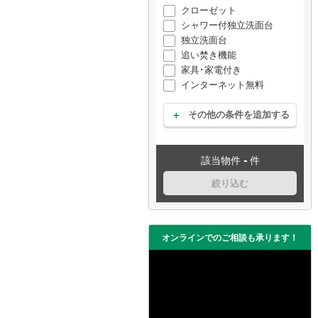
クローゼット
シャワー付独立洗面台
独立洗面台
追い焚き機能
家具･家電付き
インターネット無料
その他の条件を追加する
-
該当物件
件
絞り込む
オンラインでのご相談も承ります！