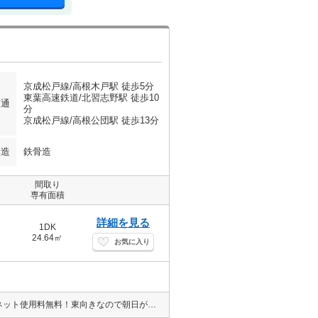
京成松戸線/高根木戸駅 徒歩5分
東葉高速鉄道/北習志野駅 徒歩10
交通
分
京成松戸線/高根公団駅 徒歩13分
構造
鉄骨造
間取り
専有面積
詳細を見る
1DK
24.64㎡
お気に入り
浴室乾燥機だから雨も花粉も心配なく洗濯物を乾かせます！インターネット使用料無料！東向きなので朝日が目覚まし代わりに差し込みます。一年中快適な空間作りができるエアコン付きです♪駅周辺にスーパーやコンビニ等の商業施設があり便利ですよ！！