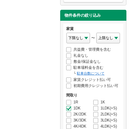
物件条件の絞り込み
家賃
〜
共益費・管理費を含む
礼金なし
敷金/保証金なし
駐車場料金を含む
駐車台数について
家賃クレジット払い可
初期費用クレジット払い可
間取り
1R
1K
1DK
1LDK(+S)
2K/2DK
2LDK(+S)
3K/3DK
3LDK(+S)
4K/4DK
4LDK(+S)