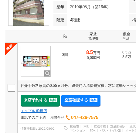
築年
2010年05月（築16年）
階建
4階建
家賃
敷金
階
管理費
礼金
8.5
8.5万
万円
3階
8.5万
5,000円
来店予約する
空室確認する
無料
無料
エイブル 船橋店
047-426-7575
電話でのご予約・お問合せ
船橋市
本町
京成本線
京成船橋駅
総武
情報登録日
2026/08/02
マンション
1DK
バス・トイレ別
オート