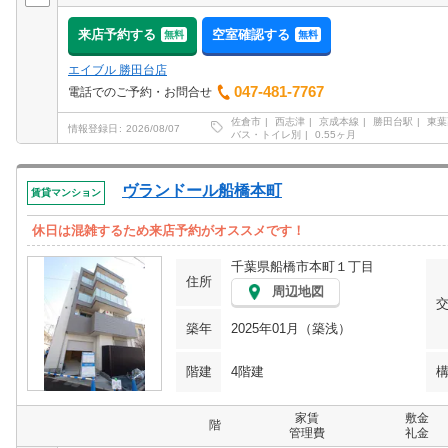
来店予約する
空室確認する
無料
無料
エイブル 勝田台店
047-481-7767
電話でのご予約・お問合せ
佐倉市
西志津
京成本線
勝田台駅
東葉
情報登録日
2026/08/07
バス・トイレ別
0.55ヶ月
ヴランドール船橋本町
賃貸マンション
休日は混雑するため来店予約がオススメです！
千葉県船橋市本町１丁目
住所
周辺地図
築年
2025年01月（築浅）
階建
4階建
家賃
敷金
階
管理費
礼金