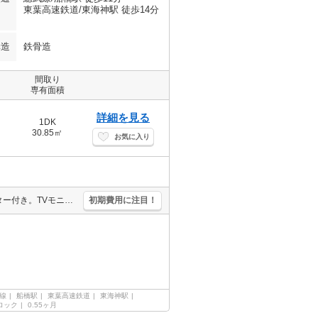
東葉高速鉄道/東海神駅 徒歩14分
構造
鉄骨造
間取り
専有面積
詳細を見る
1DK
30.85㎡
お気に入り
仲介手数料家賃の0.55ヵ月分。退去時の清掃費実費。窓に電動シャッター付き。TVモニター付インターホン。宅配ボックスあり。浴室乾燥機付。外国籍の方入居可。洗髪洗面化粧台。2口システムキッチン。
初期費用に注目！
線
船橋駅
東葉高速鉄道
東海神駅
ロック
0.55ヶ月