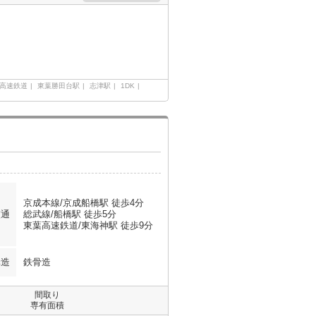
高速鉄道
東葉勝田台駅
志津駅
1DK
京成本線/京成船橋駅 徒歩4分
交通
総武線/船橋駅 徒歩5分
東葉高速鉄道/東海神駅 徒歩9分
構造
鉄骨造
間取り
専有面積