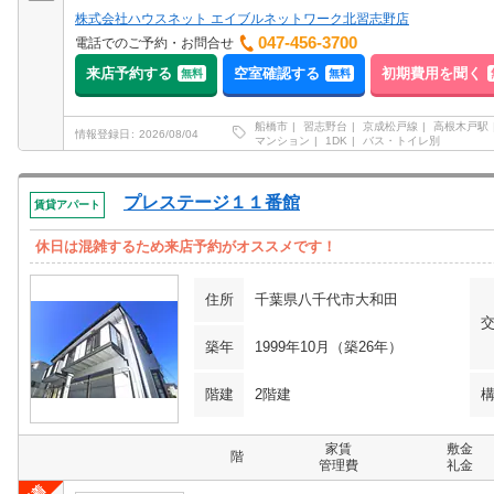
株式会社ハウスネット エイブルネットワーク北習志野店
047-456-3700
電話でのご予約・お問合せ
来店予約する
空室確認する
初期費用を聞く
無料
無料
船橋市
習志野台
京成松戸線
高根木戸駅
情報登録日
2026/08/04
マンション
1DK
バス・トイレ別
プレステージ１１番館
賃貸アパート
休日は混雑するため来店予約がオススメです！
住所
千葉県八千代市大和田
築年
1999年10月（築26年）
階建
2階建
家賃
敷金
階
管理費
礼金