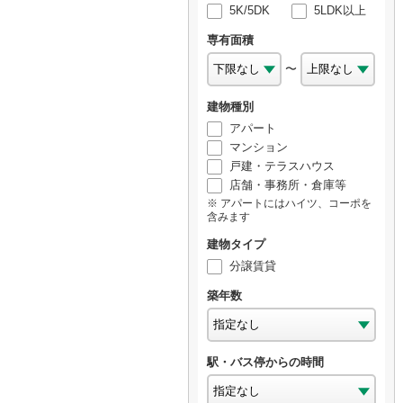
5K/5DK
5LDK以上
専有面積
〜
建物種別
アパート
マンション
戸建・テラスハウス
店舗・事務所・倉庫等
アパートにはハイツ、コーポを
含みます
建物タイプ
分譲賃貸
築年数
駅・バス停からの時間