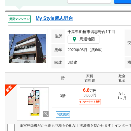
My Style習志野台
賃貸マンション
千葉県船橋市習志野台1丁目
住所
周辺地図
築年
2020年03月（築6年）
階建
3階建
家賃
敷金
階
管理費
礼金
6.6
万円
なし
3,000円
3階
1ヶ月
インターネット無料
写真充実