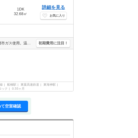
詳細を見る
1DK
32.68㎡
お気に入り
清掃費実費。仲介手数料家賃の0.55ヵ月分。浴室乾燥機付。経済的な都市ガス使用。温水洗浄便座付き。駐輪場登録料3,300円要。便利な宅配BOX。安心のオートロック。ディンプルキーを採用。
初期費用に注目！
線
船橋駅
東葉高速鉄道
東海神駅
ロック
0.55ヶ月
めて空室確認