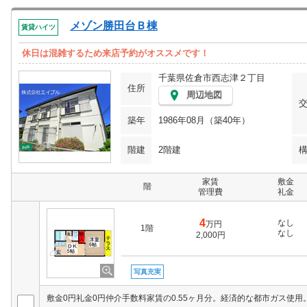
メゾン勝田台Ｂ棟
賃貸ハイツ
休日は混雑するため来店予約がオススメです！
千葉県佐倉市西志津２丁目
住所
周辺地図
築年
1986年08月（築40年）
階建
2階建
家賃
敷金
階
管理費
礼金
4
なし
万円
1階
なし
2,000円
写真充実