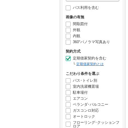
バス利用を含む
画像の有無
間取図付
外観
内観
360°パノラマ写真あり
契約方式
定期借家契約を含む
定期借家契約とは
こだわり条件を選ぶ
バス･トイレ別
室内洗濯機置場
駐車場付
エアコン
ベランダ･バルコニー
ガスコンロ対応
オートロック
フローリング･クッションフ
ロア