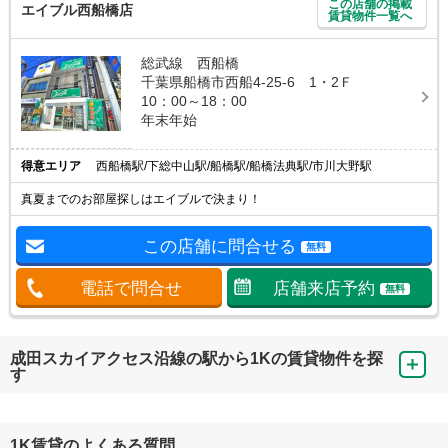
この店舗の掲載
エイブル西船橋店
賃貸物件一覧へ
総武線 西船橋
千葉県船橋市西船4-25-6 1・2Ｆ
10：00～18：00
年末年始
得意エリア
西船橋駅/下総中山駅/船橋駅/船橋法典駅/市川大野駅
真夏までのお部屋探しはエイブルで決まり！
この店舗に問合せる
無料
電話で問合せ
店舗来店予約
無料
成田スカイアクセス沿線の駅から1Kの賃貸物件を探
す
1K賃貸のよくある質問