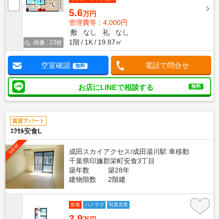
5.6
万円
管理費等：4,000円
敷
なし
礼
なし
1階
1K
19.87㎡
画像 : 23枚
空室確認
電話で問合せ
無料
お店にLINEで相談する
無料
賃貸アパート
ｴｸｾﾙ安食L
NEW
成田スカイアクセス/成田湯川駅 車移動
千葉県印旛郡栄町安食3丁目
築年数
築28年
建物階数
2階建
新着
パノラマ
写真充実
3.9