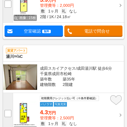
万円
管理費等：2,000円
敷
1ヶ月
礼
なし
2階
1K
24.18㎡
画像 : 15枚
空室確認
電話で問合せ
無料
賃貸アパート
湯川ﾊｲﾑC
成田スカイアクセス/成田湯川駅 徒歩6分
千葉県成田市松崎
築年数
築35年
建物階数
2階建
初期費用クレジット払い可（※条件要確認）
パノラマ
写真充実
4.3
万円
管理費等：2,500円
敷
1ヶ月
礼
なし