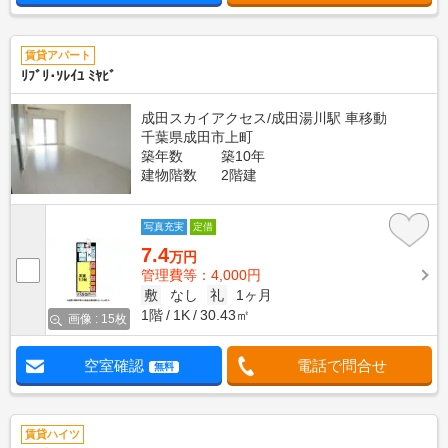
賃貸アパート
ﾘﾌﾞﾘ･ｿﾚｲﾕ ﾐﾔﾋﾞ
成田スカイアクセス/成田湯川駅 車移動
千葉県成田市上町
築年数
築10年
建物階数
2階建
写真充実
定借
7.4
万円
管理費等：4,000円
敷
なし
礼
1ヶ月
1階
1K
30.43㎡
画像 : 15枚
空室確認
電話で問合せ
無料
賃貸ハイツ