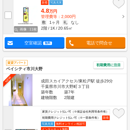
新着
写真充実
4.8
万円
管理費等：2,000円
敷
1ヶ月
礼
なし
2階
1K
20.65㎡
画像 : 11枚
空室確認
電話で問合せ
無料
賃貸アパート
初期費用に注目
ベイシティ市川大野
NEW
成田スカイアクセス/東松戸駅 徒歩29分
千葉県市川市大野町３丁目
築年数
築7年
建物階数
2階建
家賃クレジット払い可（※保証会社利用等条件有）
初期費用クレジット払い可（※一部条件有）
新着
写真充実
無料オンライン相談可
インターネット無料