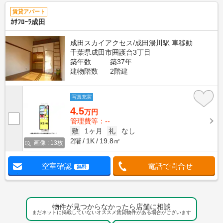
賃貸アパート
ｶｻﾌﾛｰﾗ成田
成田スカイアクセス/成田湯川駅 車移動
千葉県成田市囲護台3丁目
築年数
築37年
建物階数
2階建
写真充実
4.5
万円
管理費等：--
敷
1ヶ月
礼
なし
2階
1K
19.8㎡
画像 : 13枚
空室確認
電話で問合せ
無料
物件が見つからなかったら店舗に相談
まだネットに掲載していないオススメ賃貸物件がある場合がございます