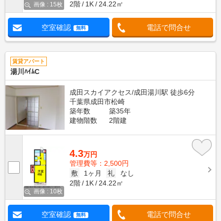
2階
1K
24.22㎡
画像 : 15枚
空室確認
電話で問合せ
無料
賃貸アパート
湯川ﾊｲﾑC
成田スカイアクセス/成田湯川駅 徒歩6分
千葉県成田市松崎
築年数
築35年
建物階数
2階建
4.3
万円
管理費等：2,500円
敷
1ヶ月
礼
なし
2階
1K
24.22㎡
画像 : 10枚
空室確認
電話で問合せ
無料