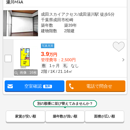
湯川ﾊｲﾑA
成田スカイアクセス/成田湯川駅 徒歩5分
千葉県成田市松崎
築年数
築39年
建物階数
2階建
写真充実
3.9
万円
管理費等：2,500円
敷
1ヶ月
礼
なし
2階
1K
21.14㎡
画像 : 16枚
空室確認
電話で問合せ
無料
別の順番に並び替えてみませんか？
家賃が安い順
築年数が浅い順
面積が広い順