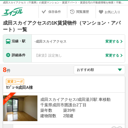
成田スカイアクセス（千葉県）の賃貸マンション・賃貸アパート・賃貸住宅の不動産情報を検索！不動産賃貸の物件探しは、お部屋探しのエイブル
保存条件
閲覧履歴
お気に入り
成田スカイアクセスの1K賃貸物件（マンション・アパ
ート）一覧
沿線・駅
-
成田スカイアクセス
変更する
詳細条件
【家賃】設定無し
変更する
8
件
賃貸コーポ
ｾｼﾞｭｰﾙ成田A棟
NEW
成田スカイアクセス/成田湯川駅 車移動
千葉県成田市囲護台2丁目
築年数
築39年
建物階数
2階建