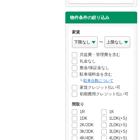
物件条件の絞り込み
家賃
〜
共益費・管理費を含む
礼金なし
敷金/保証金なし
駐車場料金を含む
駐車台数について
家賃クレジット払い可
初期費用クレジット払い可
間取り
1R
1K
1DK
1LDK(+S)
2K/2DK
2LDK(+S)
3K/3DK
3LDK(+S)
4K/4DK
4LDK(+S)