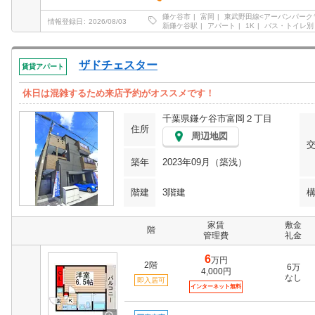
鎌ケ谷市
富岡
東武野田線<アーバンパーク
情報登録日
2026/08/03
新鎌ケ谷駅
アパート
1K
バス・トイレ別
ザドチェスター
賃貸アパート
休日は混雑するため来店予約がオススメです！
千葉県鎌ケ谷市富岡２丁目
住所
周辺地図
築年
2023年09月（築浅）
階建
3階建
家賃
敷金
階
管理費
礼金
6
万円
2階
6万
4,000円
なし
即入居可
インターネット無料