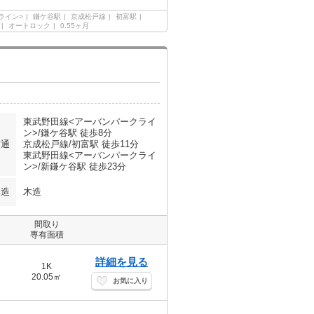
ライン>
鎌ケ谷駅
京成松戸線
初富駅
オートロック
0.55ヶ月
東武野田線<アーバンパークライ
ン>/鎌ケ谷駅 徒歩8分
交通
京成松戸線/初富駅 徒歩11分
東武野田線<アーバンパークライ
ン>/新鎌ケ谷駅 徒歩23分
構造
木造
間取り
専有面積
詳細を見る
1K
20.05㎡
お気に入り