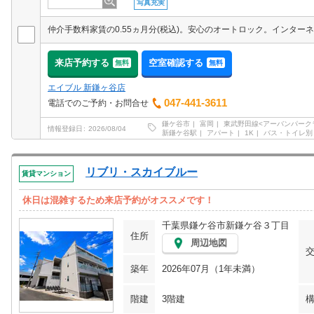
写真充実
来店予約する
空室確認する
無料
無料
エイブル 新鎌ヶ谷店
047-441-3611
電話でのご予約・お問合せ
鎌ケ谷市
富岡
東武野田線<アーバンパーク
情報登録日
2026/08/04
新鎌ケ谷駅
アパート
1K
バス・トイレ別
リブリ・スカイブルー
賃貸マンション
休日は混雑するため来店予約がオススメです！
千葉県鎌ケ谷市新鎌ケ谷３丁目
住所
周辺地図
築年
2026年07月（1年未満）
階建
3階建