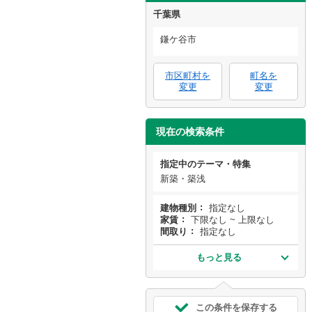
千葉県
鎌ケ谷市
市区町村を
町名を
変更
変更
現在の検索条件
指定中のテーマ・特集
新築・築浅
建物種別
指定なし
家賃
下限なし ~ 上限なし
間取り
指定なし
もっと見る
この条件を保存する