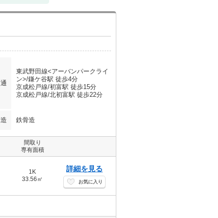
東武野田線<アーバンパークライ
ン>/鎌ケ谷駅 徒歩4分
交通
京成松戸線/初富駅 徒歩15分
京成松戸線/北初富駅 徒歩22分
構造
鉄骨造
間取り
専有面積
詳細を見る
1K
33.56㎡
お気に入り