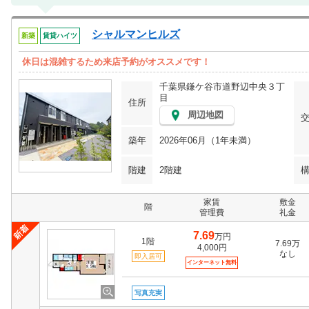
シャルマンヒルズ
新築
賃貸ハイツ
休日は混雑するため来店予約がオススメです！
千葉県鎌ケ谷市道野辺中央３丁
目
住所
周辺地図
築年
2026年06月（1年未満）
階建
2階建
家賃
敷金
階
管理費
礼金
7.69
万円
1階
7.69万
4,000円
なし
即入居可
インターネット無料
写真充実