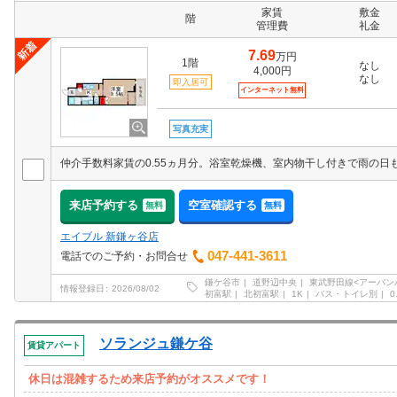
家賃
敷金
階
管理費
礼金
7.69
万円
1階
なし
4,000円
なし
即入居可
インターネット無料
写真充実
来店予約する
空室確認する
無料
無料
エイブル 新鎌ヶ谷店
047-441-3611
電話でのご予約・お問合せ
鎌ケ谷市
道野辺中央
東武野田線<アーバン
情報登録日
2026/08/02
初富駅
北初富駅
1K
バス・トイレ別
0
ソランジュ鎌ケ谷
賃貸アパート
休日は混雑するため来店予約がオススメです！