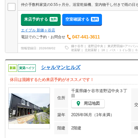
来店予約する
空室確認する
無料
無料
エイブル 新鎌ヶ谷店
047-441-3611
電話でのご予約・お問合せ
鎌ケ谷市
道野辺中央
東武野田線<アーバン
情報登録日
2026/08/02
初富駅
北初富駅
1K
バス・トイレ別
0
シャルマンヒルズ
新築
賃貸ハイツ
休日は混雑するため来店予約がオススメです！
千葉県鎌ケ谷市道野辺中央３丁
目
住所
周辺地図
築年
2026年06月（1年未満）
階建
2階建