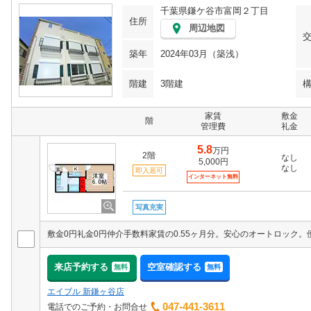
千葉県鎌ケ谷市富岡２丁目
住所
周辺地図
築年
2024年03月（築浅）
階建
3階建
家賃
敷金
階
管理費
礼金
5.8
万円
2階
なし
5,000円
なし
即入居可
インターネット無料
写真充実
来店予約する
空室確認する
無料
無料
エイブル 新鎌ヶ谷店
047-441-3611
電話でのご予約・お問合せ