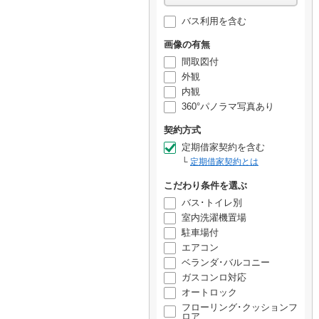
バス利用を含む
画像の有無
間取図付
外観
内観
360°パノラマ写真あり
契約方式
定期借家契約を含む
定期借家契約とは
こだわり条件を選ぶ
バス･トイレ別
室内洗濯機置場
駐車場付
エアコン
ベランダ･バルコニー
ガスコンロ対応
オートロック
フローリング･クッションフ
ロア