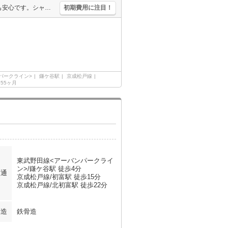
仲介手数料家賃の0.55ヶ月分。浴室乾燥機、室内物干し付きで雨の日も安心です。シャワー付独立洗面台。人気の新築。日当たり良好！心地よい室内環境！。コンビニが近く(160m)買物便利。角部屋。
初期費用に注目！
パークライン>
鎌ケ谷駅
京成松戸線
.55ヶ月
東武野田線<アーバンパークライ
ン>/鎌ケ谷駅 徒歩4分
交通
京成松戸線/初富駅 徒歩15分
京成松戸線/北初富駅 徒歩22分
構造
鉄骨造