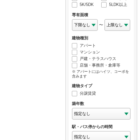
5K/5DK
5LDK以上
専有面積
〜
建物種別
アパート
マンション
戸建・テラスハウス
店舗・事務所・倉庫等
アパートにはハイツ、コーポを
含みます
建物タイプ
分譲賃貸
築年数
駅・バス停からの時間