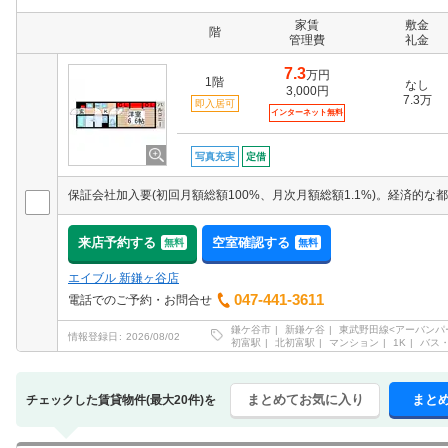
家賃
敷金
階
管理費
礼金
7.3
万円
1階
なし
3,000円
7.3万
即入居可
インターネット無料
写真充実
定借
来店予約する
空室確認する
無料
無料
エイブル 新鎌ヶ谷店
047-441-3611
電話でのご予約・お問合せ
鎌ケ谷市
新鎌ケ谷
東武野田線<アーバンパ
情報登録日
2026/08/02
初富駅
北初富駅
マンション
1K
バス
まとめてお気に入り
まと
チェックした賃貸物件(最大20件)を