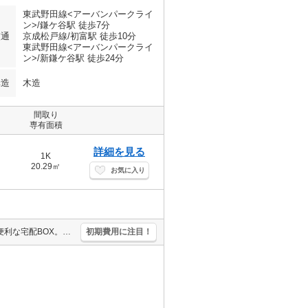
東武野田線<アーバンパークライ
ン>/鎌ケ谷駅 徒歩7分
交通
京成松戸線/初富駅 徒歩10分
東武野田線<アーバンパークライ
ン>/新鎌ケ谷駅 徒歩24分
構造
木造
間取り
専有面積
詳細を見る
1K
20.29㎡
お気に入り
敷金0円礼金0円仲介手数料家賃の0.55ヶ月分。安心のオートロック。便利な宅配BOX。TVインターホン付き。契約書類作成費11,000円。違約金有（1年未満総賃料2ヶ月、2年未満1ヶ月）。
初期費用に注目！