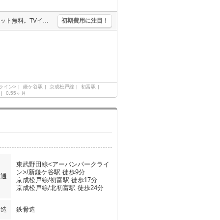
仲介手数料家賃の0.55ヵ月分(税込)。安心のオートロック。インターネット無料。TVインターホン付き。2口システムキッチン。浴室暖房乾燥機付。便利な宅配BOX。温水洗浄便座付き。
初期費用に注目！
ライン>
鎌ケ谷駅
京成松戸線
初富駅
0.55ヶ月
東武野田線<アーバンパークライ
ン>/新鎌ケ谷駅 徒歩9分
交通
京成松戸線/初富駅 徒歩17分
京成松戸線/北初富駅 徒歩24分
構造
鉄骨造