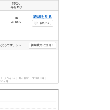
間取り
専有面積
詳細を見る
1K
33.56㎡
お気に入り
仲介手数料家賃の0.55ヵ月分。浴室乾燥機、室内物干し付きで雨の日も安心です。シャワー付独立洗面台。人気の新築。日当たり良好！心地よい室内環境！。コンビニが近く(160m)買物便利。角部屋。
初期費用に注目！
パークライン>
鎌ケ谷駅
京成松戸線
.55ヶ月