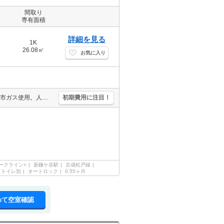
間取り
専有面積
詳細を見る
1K
26.08㎡
お気に入り
保証会社加入要(初回月額総額100%、月次月額総額1.1%)。経済的な都市ガス使用。人気の新鎌ヶ谷エリア。安心のオートロック。24時間電話対応システム。人気の新築。閑静な住宅街。インターネット無料。
初期費用に注目！
ークライン>
新鎌ケ谷駅
京成松戸線
・トイレ別
オートロック
0.55ヶ月
めて空室確認