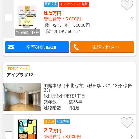
写真充実
インターネット無料
6.5
万円
管理費等：5,000円
敷
なし
礼
65000円
1階
2LDK
56.1㎡
画像 : 13枚
空室確認
電話で問合せ
無料
賃貸アパート
アイプラザ12
羽越本線（東北地方）/秋田駅 バス:13分:停歩
3分
秋田県秋田市桜1丁目
築年数
築23年
建物階数
2階建
即入居
写真充実
2.7
万円
管理費等：3,000円