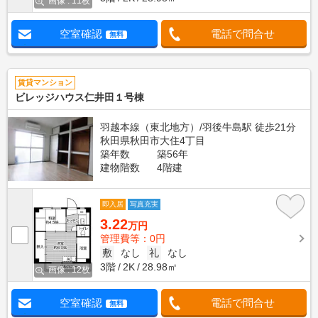
画像 : 11枚
空室確認
電話で問合せ
無料
賃貸マンション
ビレッジハウス仁井田１号棟
羽越本線（東北地方）/羽後牛島駅 徒歩21分
秋田県秋田市大住4丁目
築年数
築56年
建物階数
4階建
即入居
写真充実
3.22
万円
管理費等：0円
敷
なし
礼
なし
3階
2K
28.98㎡
画像 : 12枚
空室確認
電話で問合せ
無料