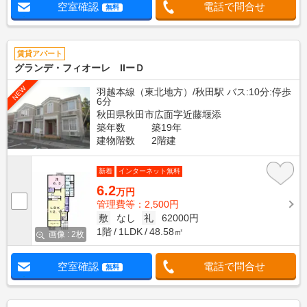
空室確認
電話で問合せ
無料
賃貸アパート
グランデ・フィオーレ IIーＤ
NEW
羽越本線（東北地方）/秋田駅 バス:10分:停歩
6分
秋田県秋田市広面字近藤堰添
築年数
築19年
建物階数
2階建
新着
インターネット無料
6.2
万円
管理費等：2,500円
敷
なし
礼
62000円
1階
1LDK
48.58㎡
画像 : 2枚
空室確認
電話で問合せ
無料