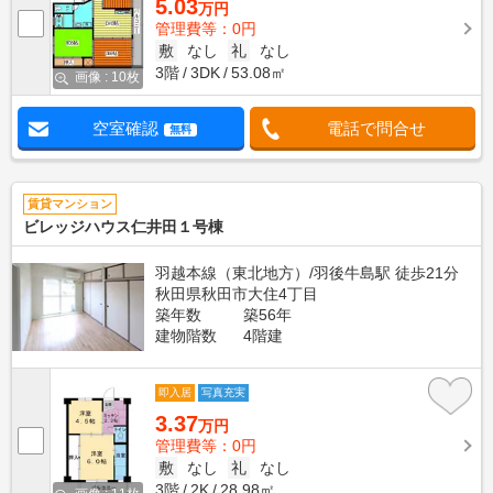
5.03
万円
管理費等：0円
敷
なし
礼
なし
3階
3DK
53.08㎡
画像 : 10枚
空室確認
電話で問合せ
無料
賃貸マンション
ビレッジハウス仁井田１号棟
羽越本線（東北地方）/羽後牛島駅 徒歩21分
秋田県秋田市大住4丁目
築年数
築56年
建物階数
4階建
即入居
写真充実
3.37
万円
管理費等：0円
敷
なし
礼
なし
3階
2K
28.98㎡