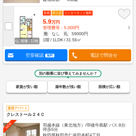
新着
即入居
インターネット無料
5.9
万円
管理費等：5,000円
敷
なし
礼
59000円
1階
1LDK
31.56㎡
画像 : 12枚
空室確認
電話で問合せ
無料
別の順番に並び替えてみませんか？
家賃が安い順
築年数が浅い順
面積が広い順
賃貸アパート
クレストール２４Ｃ
NEW
羽越本線（東北地方）/羽後牛島駅 バス:8分:
停歩5分
秋田県秋田市仁井田本町4丁目