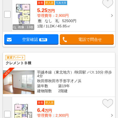
新着
即入居
写真充実
5.25
万円
管理費等：2,900円
敷
なし
礼
52500円
1階
1LDK
45.85㎡
画像 : 13枚
空室確認
電話で問合せ
無料
賃貸アパート
クレメントＢ棟
NEW
羽越本線（東北地方）/秋田駅 バス:10分:停歩
4分
秋田県秋田市手形字才ノ浜
築年数
築19年
建物階数
2階建
新着
即入居
6.4
万円
管理費等：2,900円