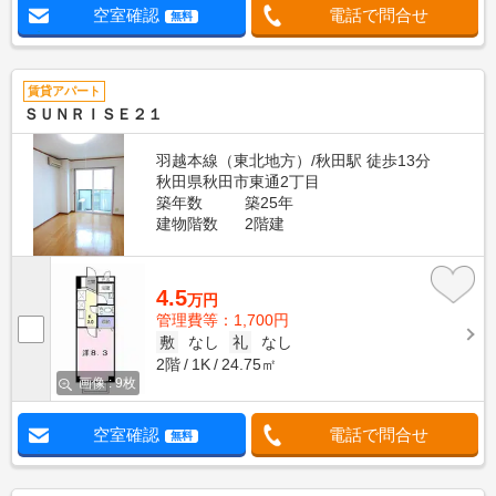
空室確認
電話で問合せ
無料
賃貸アパート
ＳＵＮＲＩＳＥ２１
羽越本線（東北地方）/秋田駅 徒歩13分
秋田県秋田市東通2丁目
築年数
築25年
建物階数
2階建
4.5
万円
管理費等：1,700円
敷
なし
礼
なし
2階
1K
24.75㎡
画像 : 9枚
空室確認
電話で問合せ
無料