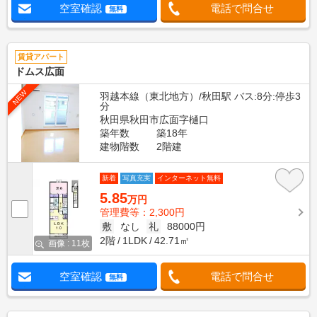
空室確認
電話で問合せ
無料
賃貸アパート
ドムス広面
NEW
羽越本線（東北地方）/秋田駅 バス:8分:停歩3
分
秋田県秋田市広面字樋口
築年数
築18年
建物階数
2階建
新着
写真充実
インターネット無料
5.85
万円
管理費等：2,300円
敷
なし
礼
88000円
2階
1LDK
42.71㎡
画像 : 11枚
空室確認
電話で問合せ
無料