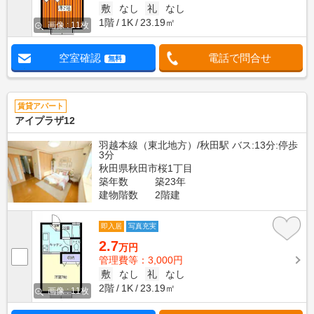
敷
なし
礼
なし
1階
1K
23.19㎡
画像 : 11枚
空室確認
電話で問合せ
無料
賃貸アパート
アイプラザ12
羽越本線（東北地方）/秋田駅 バス:13分:停歩
3分
秋田県秋田市桜1丁目
築年数
築23年
建物階数
2階建
即入居
写真充実
2.7
万円
管理費等：3,000円
敷
なし
礼
なし
2階
1K
23.19㎡
画像 : 11枚