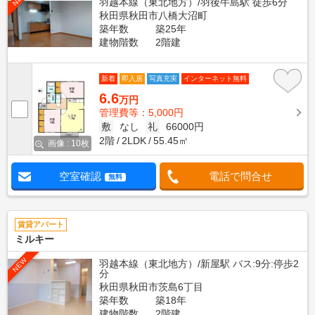
羽越本線（東北地方）/羽後牛島駅 徒歩6分
秋田県秋田市八橋大沼町
築年数
築25年
建物階数
2階建
新着
即入居
写真充実
インターネット無料
6.6
万円
管理費等：5,000円
敷
なし
礼
66000円
2階
2LDK
55.45㎡
画像 : 10枚
空室確認
電話で問合せ
無料
賃貸アパート
ミルキー
NEW
羽越本線（東北地方）/新屋駅 バス:9分:停歩2
分
秋田県秋田市茨島6丁目
築年数
築18年
建物階数
2階建