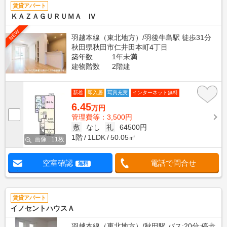
賃貸アパート
ＫＡＺＡＧＵＲＵＭＡ IV
NEW
羽越本線（東北地方）/羽後牛島駅 徒歩31分
秋田県秋田市仁井田本町4丁目
築年数
1年未満
建物階数
2階建
新着
即入居
写真充実
インターネット無料
6.45
万円
管理費等：3,500円
敷
なし
礼
64500円
1階
1LDK
50.05㎡
画像 : 11枚
空室確認
電話で問合せ
無料
賃貸アパート
イノセントハウスＡ
羽越本線（東北地方）/秋田駅 バス:20分:停歩