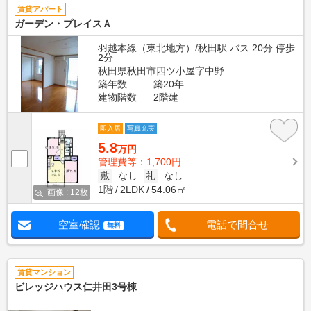
賃貸アパート
ガーデン・プレイスＡ
羽越本線（東北地方）/秋田駅 バス:20分:停歩
2分
秋田県秋田市四ツ小屋字中野
築年数
築20年
建物階数
2階建
即入居
写真充実
5.8
万円
管理費等：1,700円
敷
なし
礼
なし
1階
2LDK
54.06㎡
画像 : 12枚
空室確認
電話で問合せ
無料
賃貸マンション
ビレッジハウス仁井田3号棟