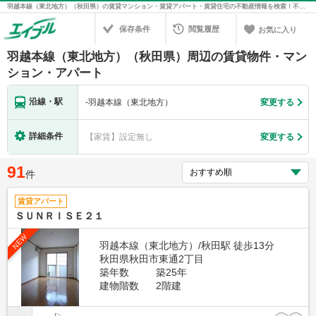
羽越本線（東北地方）（秋田県）の賃貸マンション・賃貸アパート・賃貸住宅の不動産情報を検索！不動産賃貸の物件探しは、お部屋探しのエイブル
保存条件
閲覧履歴
お気に入り
羽越本線（東北地方）（秋田県）周辺の賃貸物件・マン
ション・アパート
沿線・駅
-
羽越本線（東北地方）
変更する
詳細条件
【家賃】設定無し
変更する
91
件
賃貸アパート
ＳＵＮＲＩＳＥ２１
NEW
羽越本線（東北地方）/秋田駅 徒歩13分
秋田県秋田市東通2丁目
築年数
築25年
建物階数
2階建