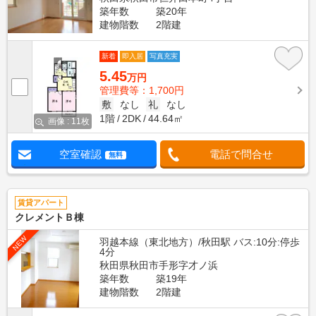
築年数
築20年
建物階数
2階建
新着
即入居
写真充実
5.45
万円
管理費等：1,700円
敷
なし
礼
なし
1階
2DK
44.64㎡
画像 : 11枚
空室確認
電話で問合せ
無料
賃貸アパート
クレメントＢ棟
NEW
羽越本線（東北地方）/秋田駅 バス:10分:停歩
4分
秋田県秋田市手形字才ノ浜
築年数
築19年
建物階数
2階建