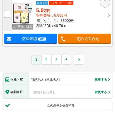
写真充実
インターネット無料
5.5
万円
管理費等：5,000円
敷
なし
礼
55000円
2階
2DK
48.79㎡
画像 : 11枚
空室確認
電話で問合せ
無料
2
3
4
1
沿線・駅
羽越本線（東北地方）
変更する
詳細条件
【家賃】設定無し
変更する
この条件を保存する