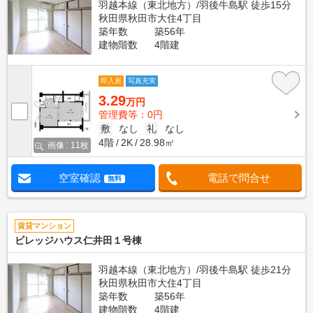
羽越本線（東北地方）/羽後牛島駅 徒歩15分
秋田県秋田市大住4丁目
築年数
築56年
建物階数
4階建
即入居
写真充実
3.29
万円
管理費等：0円
敷
なし
礼
なし
4階
2K
28.98㎡
画像 : 11枚
空室確認
電話で問合せ
無料
賃貸マンション
ビレッジハウス仁井田１号棟
羽越本線（東北地方）/羽後牛島駅 徒歩21分
秋田県秋田市大住4丁目
築年数
築56年
建物階数
4階建