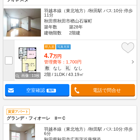
羽越本線（東北地方）/秋田駅 バス:10分:停歩
11分
秋田県秋田市楢山石塚町
築年数
築28年
建物階数
2階建
即入居
写真充実
4.7
万円
管理費等：1,700円
敷
なし
礼
なし
2階
1LDK
43.19㎡
画像 : 13枚
空室確認
電話で問合せ
無料
賃貸アパート
グランデ・フィオーレ IIーＣ
羽越本線（東北地方）/秋田駅 バス:10分:停歩
6分
秋田県秋田市広面字近藤堰添