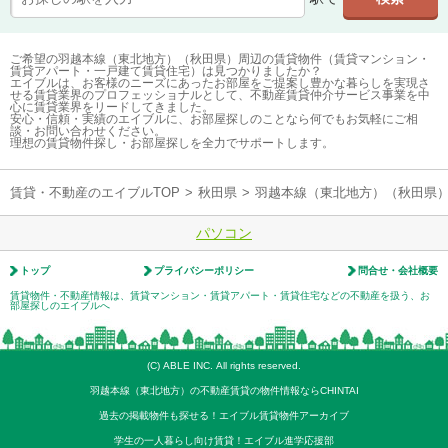
ご希望の羽越本線（東北地方）（秋田県）周辺の賃貸物件（賃貸マンション・
賃貸アパート・一戸建て賃貸住宅）は見つかりましたか？
エイブルは、お客様のニーズにあったお部屋をご提案し豊かな暮らしを実現さ
せる賃貸業界のプロフェッショナルとして、不動産賃貸仲介サービス事業を中
心に賃貸業界をリードしてきました。
安心・信頼・実績のエイブルに、お部屋探しのことなら何でもお気軽にご相
談・お問い合わせください。
理想の賃貸物件探し・お部屋探しを全力でサポートします。
賃貸・不動産のエイブルTOP
>
秋田県
>
羽越本線（東北地方）（秋田県
パソコン
トップ
プライバシーポリシー
問合せ・会社概要
賃貸物件・不動産情報は、賃貸マンション・賃貸アパート・賃貸住宅などの不動産を扱う、お
部屋探しのエイブルへ
(C) ABLE INC. All rights reserved.
羽越本線（東北地方）の不動産賃貸の物件情報ならCHINTAI
過去の掲載物件も探せる！エイブル賃貸物件アーカイブ
学生の一人暮らし向け賃貸！エイブル進学応援部