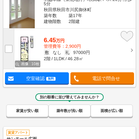
5分
秋田県秋田市川尻御休町
築年数
築17年
建物階数
2階建
6.45
万円
管理費等：2,900円
敷
なし
礼
97000円
2階
1LDK
46.28㎡
画像 : 10枚
空室確認
電話で問合せ
無料
別の順番に並び替えてみませんか？
家賃が安い順
築年数が浅い順
面積が広い順
賃貸アパート