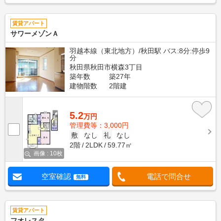
賃貸アパート
サワーメゾンＡ
羽越本線（東北地方）/秋田駅 バス:8分:停歩9
分
秋田県秋田市横森3丁目
築年数
築27年
建物階数
2階建
5.2
万円
管理費等：3,000円
敷
なし
礼
なし
2階
2LDK
59.77㎡
画像 : 10枚
空室確認
電話で問合せ
無料
賃貸アパート
フオレスタ