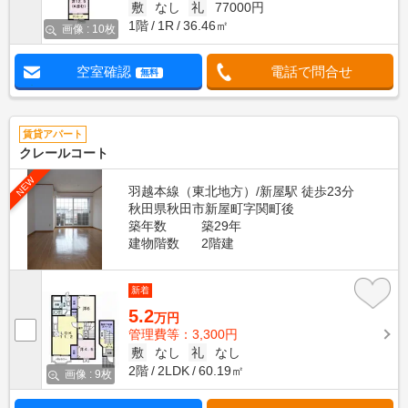
敷
なし
礼
77000円
1階
1R
36.46㎡
画像 : 10枚
空室確認
電話で問合せ
無料
賃貸アパート
クレールコート
NEW
羽越本線（東北地方）/新屋駅 徒歩23分
秋田県秋田市新屋町字関町後
築年数
築29年
建物階数
2階建
新着
5.2
万円
管理費等：3,300円
敷
なし
礼
なし
2階
2LDK
60.19㎡
画像 : 9枚