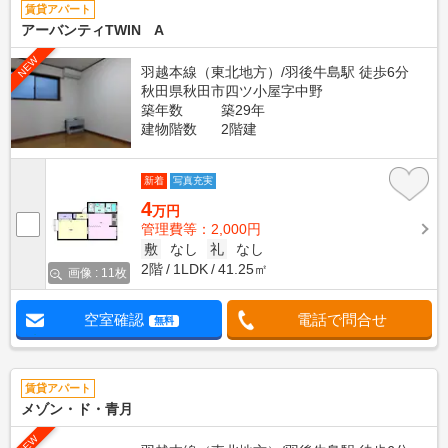
賃貸アパート
アーバンティTWIN A
NEW
羽越本線（東北地方）/羽後牛島駅 徒歩6分
秋田県秋田市四ツ小屋字中野
築年数
築29年
建物階数
2階建
新着
写真充実
4
万円
管理費等：2,000円
敷
なし
礼
なし
2階
1LDK
41.25㎡
画像 : 11枚
空室確認
電話で問合せ
無料
賃貸アパート
メゾン・ド・青月
NEW