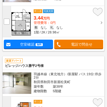
即入居
写真充実
3.44
万円
管理費等：0円
敷
なし
礼
なし
1階
2K
28.98㎡
画像 : 12枚
空室確認
電話で問合せ
無料
賃貸アパート
ビレッジハウス勝平2号棟
羽越本線（東北地方）/新屋駅 バス:19分:停歩
2分
秋田県秋田市新屋松美町
築年数
築38年
建物階数
5階建
即入居