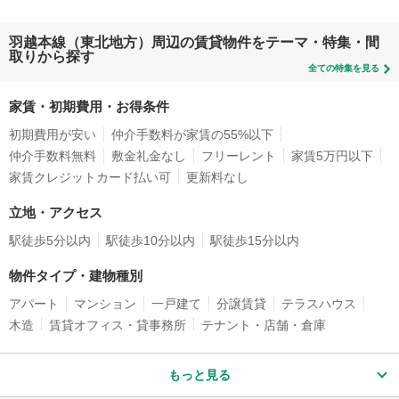
羽越本線（東北地方）周辺の賃貸物件をテーマ・特集・間
取りから探す
全ての特集を見る
家賃・初期費用・お得条件
初期費用が安い
仲介手数料が家賃の55%以下
仲介手数料無料
敷金礼金なし
フリーレント
家賃5万円以下
家賃クレジットカード払い可
更新料なし
立地・アクセス
駅徒歩5分以内
駅徒歩10分以内
駅徒歩15分以内
物件タイプ・建物種別
アパート
マンション
一戸建て
分譲賃貸
テラスハウス
木造
賃貸オフィス・貸事務所
テナント・店舗・倉庫
もっと見る