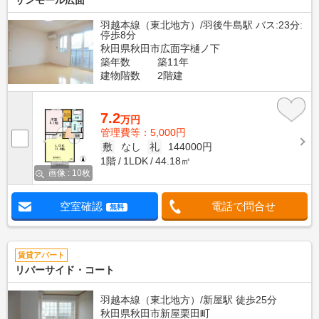
サンモール広面
羽越本線（東北地方）/羽後牛島駅 バス:23分:
停歩8分
秋田県秋田市広面字樋ノ下
築年数
築11年
建物階数
2階建
7.2
万円
管理費等：5,000円
敷
なし
礼
144000円
1階
1LDK
44.18㎡
画像 : 10枚
空室確認
電話で問合せ
無料
賃貸アパート
リバーサイド・コート
羽越本線（東北地方）/新屋駅 徒歩25分
秋田県秋田市新屋栗田町