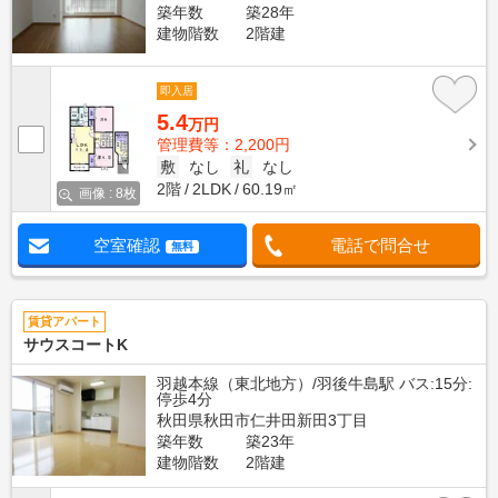
築年数
築28年
建物階数
2階建
即入居
5.4
万円
管理費等：2,200円
敷
なし
礼
なし
2階
2LDK
60.19㎡
画像 : 8枚
空室確認
電話で問合せ
無料
賃貸アパート
サウスコートK
羽越本線（東北地方）/羽後牛島駅 バス:15分:
停歩4分
秋田県秋田市仁井田新田3丁目
築年数
築23年
建物階数
2階建