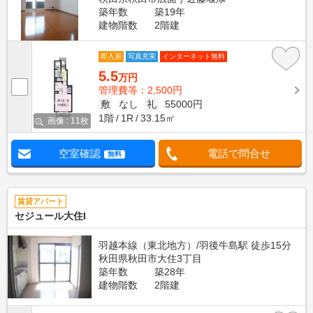
築年数
築19年
建物階数
2階建
即入居
写真充実
インターネット無料
5.5
万円
管理費等：2,500円
敷
なし
礼
55000円
1階
1R
33.15㎡
画像 : 11枚
空室確認
電話で問合せ
無料
賃貸アパート
セジュール大住I
羽越本線（東北地方）/羽後牛島駅 徒歩15分
秋田県秋田市大住3丁目
築年数
築28年
建物階数
2階建