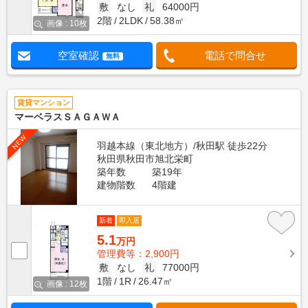
敷
なし
礼
64000円
2階
2LDK
58.38㎡
画像 : 10枚
空室確認
電話で問合せ
無料
賃貸マンション
マーベラスＳＡＧＡＷＡ
NEW
羽越本線（東北地方）/秋田駅 徒歩22分
秋田県秋田市旭北栄町
築年数
築19年
建物階数
4階建
新着
即入居
5.1
万円
管理費等：2,900円
敷
なし
礼
77000円
1階
1R
26.47㎡
画像 : 12枚