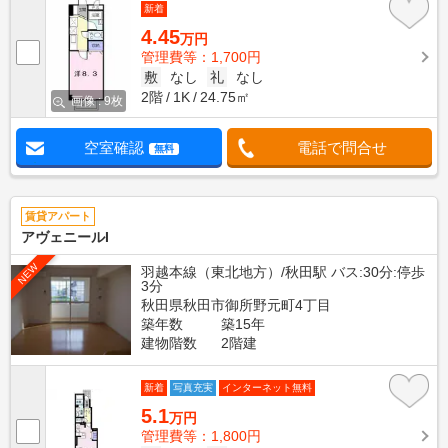
新着
4.45
万円
管理費等：1,700円
敷
なし
礼
なし
2階
1K
24.75㎡
画像 : 9枚
空室確認
電話で問合せ
無料
賃貸アパート
アヴェニールI
NEW
羽越本線（東北地方）/秋田駅 バス:30分:停歩
3分
秋田県秋田市御所野元町4丁目
築年数
築15年
建物階数
2階建
新着
写真充実
インターネット無料
5.1
万円
管理費等：1,800円