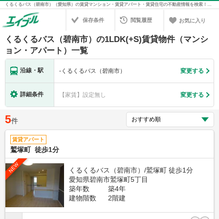
くるくるバス（碧南市）（愛知県）の賃貸マンション・賃貸アパート・賃貸住宅の不動産情報を検索！不動産賃貸の物件探しは、お部屋探しのエイブル
保存条件
閲覧履歴
お気に入り
くるくるバス（碧南市）の1LDK(+S)賃貸物件（マンシ
ョン・アパート）一覧
沿線・駅
-
くるくるバス（碧南市）
変更する
詳細条件
【家賃】設定無し
変更する
5
件
賃貸アパート
鷲塚町 徒歩1分
NEW
くるくるバス（碧南市）/鷲塚町 徒歩1分
愛知県碧南市鷲塚町5丁目
築年数
築4年
建物階数
2階建