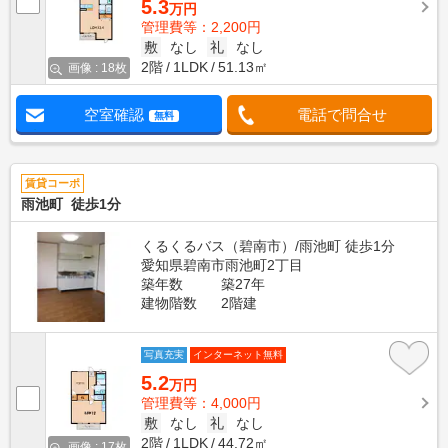
5.3
万円
管理費等：2,200円
敷
なし
礼
なし
2階
1LDK
51.13㎡
画像 : 18枚
空室確認
電話で問合せ
無料
賃貸コーポ
雨池町 徒歩1分
くるくるバス（碧南市）/雨池町 徒歩1分
愛知県碧南市雨池町2丁目
築年数
築27年
建物階数
2階建
写真充実
インターネット無料
5.2
万円
管理費等：4,000円
敷
なし
礼
なし
2階
1LDK
44.72㎡
画像 : 17枚