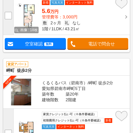
新着
写真充実
インターネット無料
5.6
万円
管理費等：3,000円
敷
2ヶ月
礼
なし
1階
1LDK
43.21㎡
画像 : 18枚
空室確認
電話で問合せ
無料
賃貸アパート
岬町 徒歩2分
NEW
くるくるバス（碧南市）/岬町 徒歩2分
愛知県碧南市岬町5丁目
築年数
築20年
建物階数
2階建
家賃クレジット払い可（※条件要確認）
初期費用クレジット払い可（※条件要確認）
新着
写真充実
インターネット無料