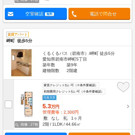
空室確認
電話で問合せ
無料
賃貸アパート
岬町 徒歩5分
くるくるバス（碧南市）/岬町 徒歩5分
愛知県碧南市岬町5丁目
築年数
築9年
建物階数
2階建
家賃クレジット払い可（※条件要確認）
初期費用クレジット払い可（※条件要確認）
写真充実
5.3
万円
管理費等：2,300円
敷
なし
礼
1ヶ月
2階
1LDK
44.66㎡
画像 : 27枚