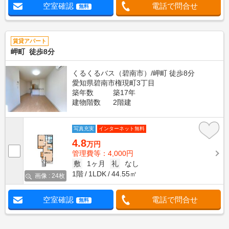
空室確認
電話で問合せ
無料
賃貸アパート
岬町 徒歩8分
くるくるバス（碧南市）/岬町 徒歩8分
愛知県碧南市権現町3丁目
築年数
築17年
建物階数
2階建
写真充実
インターネット無料
4.8
万円
管理費等：4,000円
敷
1ヶ月
礼
なし
1階
1LDK
44.55㎡
画像 : 24枚
空室確認
電話で問合せ
無料