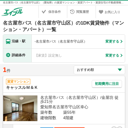
名古屋市バス（名古屋市守山区）（愛知県）の賃貸マンション・賃貸アパート・賃貸住宅の不動産情報を検索！不動産賃貸の物件探しは、お部屋探しのエイブル
保存条件
閲覧履歴
お気に入り
名古屋市バス（名古屋市守山区）の1DK賃貸物件（マン
ション・アパート）一覧
沿線・駅
-
名古屋市バス（名古屋市守山区）
変更する
詳細条件
【家賃】設定無し
変更する
1
件
賃貸マンション
初期費用に注目
キャッスルＭ＆Ｋ
名古屋市バス（名古屋市守山区）/金屋坊 徒
歩21分
愛知県名古屋市守山区幸心
築年数
築55年
建物階数
4階建