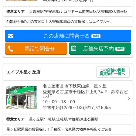
得意エリア
大曽根駅/平安通駅/ナゴヤドーム前矢田駅/大曽根駅/大曽根駅
4路線利用の北の玄関口！大曽根駅周辺の賃貸探しはエイブルへ
この店舗に問合せる
無料
電話で問合せ
店舗来店予約
無料
この店舗の掲載
エイブル星ヶ丘店
賃貸物件一覧へ
名古屋市営地下鉄東山線 星ヶ丘
愛知県名古屋市千種区井上町74-2 鈴幸西ビ
ル1F
10：00～18：00
年末年始(12/26～1/3),6/17,7/15,8/5
得意エリア
星ヶ丘駅/一社駅/上社駅/本郷駅/東山公園駅
星ヶ丘駅周辺の賃貸探し！千種区・名東区の物件を幅広くご紹介