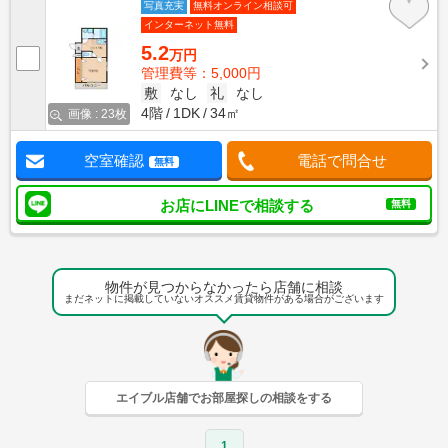
写真充実
無料オンライン相談可
インターネット無料
5.2
万円
管理費等：5,000円
敷
なし
礼
なし
4階
1DK
34㎡
画像 : 23枚
空室確認
電話で問合せ
無料
お店にLINEで相談する
無料
物件が見つからなかったら店舗に相談
まだネットに掲載していないオススメ賃貸物件がある場合がございます
エイブル店舗でお部屋探しの相談をする
1