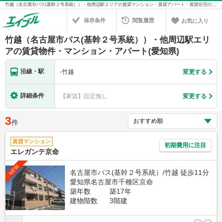
竹越（名古屋市バス(基幹２号系統））・他周辺駅エリアの賃貸マンション・賃貸アパート・賃貸住宅の不動産情報を検索！不動産賃貸の物件探しは、お部屋探しのエイブル
保存条件
閲覧履歴
お気に入り
竹越（名古屋市バス(基幹２号系統））・他周辺駅エリ
アの賃貸物件・マンション・アパート(愛知県)
沿線・駅
-
竹越
変更する
詳細条件
【家賃】設定無し
変更する
3
件
賃貸マンション
初期費用に注目
エレガンテ京命
NEW
名古屋市バス(基幹２号系統）/竹越 徒歩11分
愛知県名古屋市千種区京命
築年数
築17年
建物階数
3階建