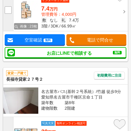
インターネット無料
7.4
万円
管理費等：4,000円
敷
なし
礼
7.4万
3階
3DK
66.99㎡
画像 : 23枚
空室確認
電話で問合せ
無料
お店にLINEで相談する
無料
賃貸一戸建て
初期費用に注目
長福寺貸家２７号２
名古屋市バス(基幹２号系統）/竹越 徒歩9分
愛知県名古屋市千種区京命１丁目
築年数
築8年
建物階数
2階建
写真充実
無料オンライン相談可