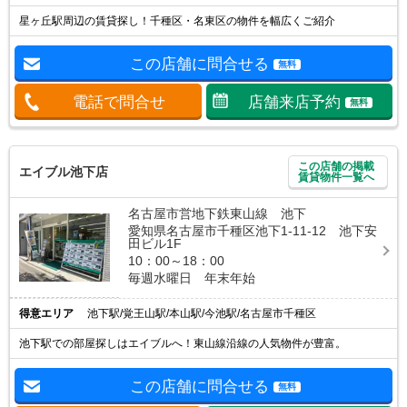
星ヶ丘駅周辺の賃貸探し！千種区・名東区の物件を幅広くご紹介
この店舗に問合せる
無料
電話で問合せ
店舗来店予約
無料
この店舗の掲載
エイブル池下店
賃貸物件一覧へ
名古屋市営地下鉄東山線 池下
愛知県名古屋市千種区池下1-11-12 池下安
田ビル1F
10：00～18：00
毎週水曜日 年末年始
得意エリア
池下駅/覚王山駅/本山駅/今池駅/名古屋市千種区
池下駅での部屋探しはエイブルへ！東山線沿線の人気物件が豊富。
この店舗に問合せる
無料