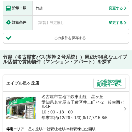
沿線・駅
竹越
変更する
詳細条件
【家賃】設定無し
変更する
この条件を保存する
竹越（名古屋市バス(基幹２号系統））
周辺が得意なエイブ
ル店舗で賃貸物件（マンション・アパート）を探す
この店舗の掲載
エイブル星ヶ丘店
賃貸物件一覧へ
名古屋市営地下鉄東山線 星ヶ丘
愛知県名古屋市千種区井上町74-2 鈴幸西ビ
ル1F
10：00～18：00
年末年始(12/26～1/3),6/17,7/15,8/5
得意エリア
星ヶ丘駅/一社駅/上社駅/本郷駅/東山公園駅