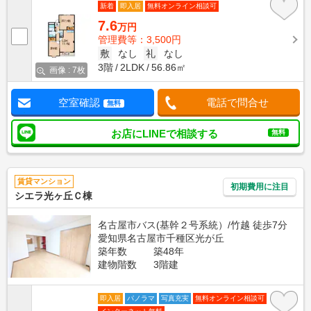
新着
即入居
無料オンライン相談可
7.6
万円
管理費等：3,500円
敷
なし
礼
なし
3階
2LDK
56.86㎡
画像 : 7枚
空室確認
電話で問合せ
無料
お店にLINEで相談する
無料
賃貸マンション
初期費用に注目
シエラ光ヶ丘Ｃ棟
名古屋市バス(基幹２号系統）/竹越 徒歩7分
愛知県名古屋市千種区光が丘
築年数
築48年
建物階数
3階建
即入居
パノラマ
写真充実
無料オンライン相談可