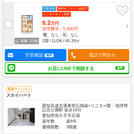
写真充実
無料オンライン相談可
インターネット無料
8.2
万円
管理費等：5,500円
敷
なし
礼
なし
1階
1LDK
45.39㎡
画像 : 23枚
空室確認
電話で問合せ
無料
お店にLINEで相談する
無料
賃貸マンション
スカイハート
愛知高速交通東部丘陵線<リニモ>/愛・地球博
記念公園駅 徒歩16分
愛知県長久手市石場
築年数
築8年
建物階数
3階建