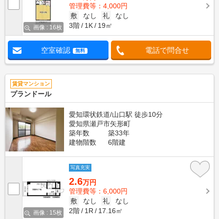
管理費等：4,000円
敷
なし
礼
なし
3階
1K
19㎡
画像 : 16枚
空室確認
電話で問合せ
無料
賃貸マンション
プランドール
愛知環状鉄道/山口駅 徒歩10分
愛知県瀬戸市矢形町
築年数
築33年
建物階数
6階建
写真充実
2.6
万円
管理費等：6,000円
敷
なし
礼
なし
2階
1R
17.16㎡
画像 : 15枚