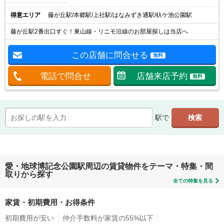
得意エリア
藤が丘駅/本郷駅/上社駅/はなみずき通駅/杁ケ池公園駅
藤が丘駅2番出口すぐ！東山線・リニモ沿線のお部屋探しは当店へ
この店舗に問合せる
無料
電話で問合せ
店舗来店予約
無料
駅で
愛・地球博記念公園駅周辺の賃貸物件をテーマ・特集・間
取りから探す
全ての特集を見る
家賃・初期費用・お得条件
初期費用が安い
仲介手数料が家賃の55%以下