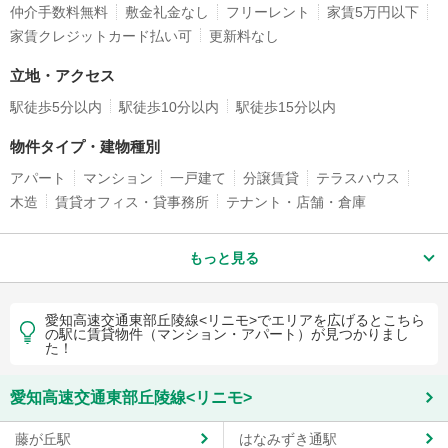
仲介手数料無料
敷金礼金なし
フリーレント
家賃5万円以下
家賃クレジットカード払い可
更新料なし
立地・アクセス
駅徒歩5分以内
駅徒歩10分以内
駅徒歩15分以内
物件タイプ・建物種別
アパート
マンション
一戸建て
分譲賃貸
テラスハウス
木造
賃貸オフィス・貸事務所
テナント・店舗・倉庫
もっと見る
愛知高速交通東部丘陵線<リニモ>でエリアを広げるとこちら
の駅に賃貸物件（マンション・アパート）が見つかりまし
た！
愛知高速交通東部丘陵線<リニモ>
藤が丘駅
はなみずき通駅