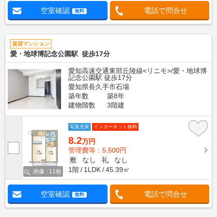
空室確認
電話で問合せ
無料
賃貸マンション
愛・地球博記念公園駅 徒歩17分
愛知高速交通東部丘陵線<リニモ>/愛・地球博
記念公園駅 徒歩17分
愛知県長久手市石場
築年数
築8年
建物階数
3階建
写真充実
インターネット無料
8.2
万円
管理費等：5,500円
敷
なし
礼
なし
1階
1LDK
45.39㎡
画像 : 11枚
空室確認
電話で問合せ
無料