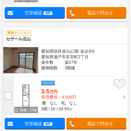
空室確認
電話で問合せ
無料
賃貸マンション
セザール北山
愛知環状鉄道/山口駅 徒歩9分
愛知県瀬戸市若宮町2丁目
築年数
築27年
建物階数
3階建
写真充実
3.5
万円
管理費等：4,000円
敷
なし
礼
なし
3階
1K
24.93㎡
画像 : 15枚
空室確認
電話で問合せ
無料