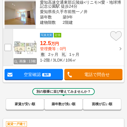
愛知高速交通東部丘陵線<リニモ>/愛・地球博
記念公園駅 徒歩24分
愛知県長久手市前熊一ノ井
築年数
築9年
建物階数
2階建
写真充実
定借
12.5
万円
管理費等：0円
敷
2ヶ月
礼
1ヶ月
1-2階
3LDK
106㎡
画像 : 13枚
空室確認
電話で問合せ
無料
別の順番に並び替えてみませんか？
家賃が安い順
築年数が浅い順
面積が広い順
賃貸一戸建て