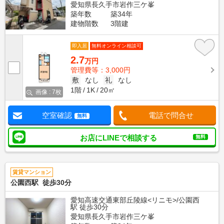
愛知県長久手市岩作三ケ峯
築年数
築34年
建物階数
3階建
即入居
無料オンライン相談可
2.7
万円
管理費等：3,000円
敷
なし
礼
なし
1階
1K
20㎡
画像 : 7枚
空室確認
電話で問合せ
無料
お店にLINEで相談する
無料
賃貸マンション
公園西駅 徒歩30分
愛知高速交通東部丘陵線<リニモ>/公園西
駅 徒歩30分
愛知県長久手市岩作三ケ峯