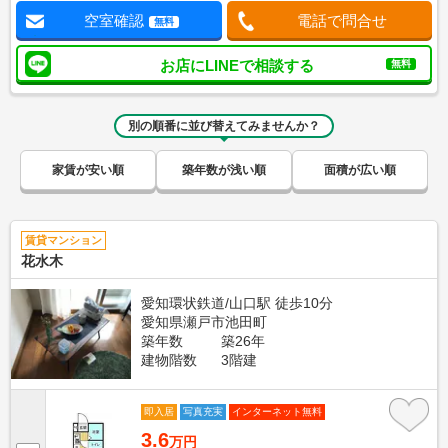
空室確認
電話で問合せ
無料
お店にLINEで相談する
無料
別の順番に並び替えてみませんか？
家賃が安い順
築年数が浅い順
面積が広い順
賃貸マンション
花水木
愛知環状鉄道/山口駅 徒歩10分
愛知県瀬戸市池田町
築年数
築26年
建物階数
3階建
即入居
写真充実
インターネット無料
3.6
万円