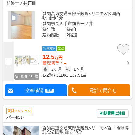
前熊一ノ井戸建
愛知高速交通東部丘陵線<リニモ>/公園西
駅 徒歩9分
愛知県長久手市前熊一ノ井
築年数
築9年
建物階数
2階建
写真充実
定借
12.5
万円
管理費等：--
敷
2ヶ月
礼
1ヶ月
1-2階
3LDK
137.91㎡
画像 : 16枚
空室確認
電話で問合せ
無料
賃貸マンション
初期費用に注目
パーセル
愛知高速交通東部丘陵線<リニモ>/愛・地球博
記念公園駅 徒歩38分