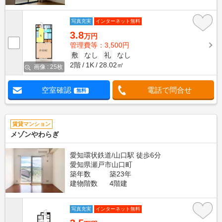
写真充実
インターネット無料
3.8
万円
管理費等：3,500円
敷
なし
礼
なし
2階
1K
28.02㎡
画像 : 25枚
空室確認
電話で問合せ
無料
賃貸マンション
メゾンやわらぎ
愛知環状鉄道/山口駅 徒歩6分
愛知県瀬戸市山口町
築年数
築23年
建物階数
4階建
写真充実
インターネット無料