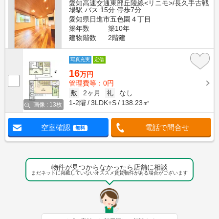
愛知高速交通東部丘陵線<リニモ>/長久手古戦
場駅 バス:15分:停歩7分
愛知県日進市五色園４丁目
築年数
築10年
建物階数
2階建
写真充実
定借
16
万円
管理費等：0円
敷
2ヶ月
礼
なし
1-2階
3LDK+S
138.23㎡
画像 : 13枚
空室確認
電話で問合せ
無料
物件が見つからなかったら店舗に相談
まだネットに掲載していないオススメ賃貸物件がある場合がございます