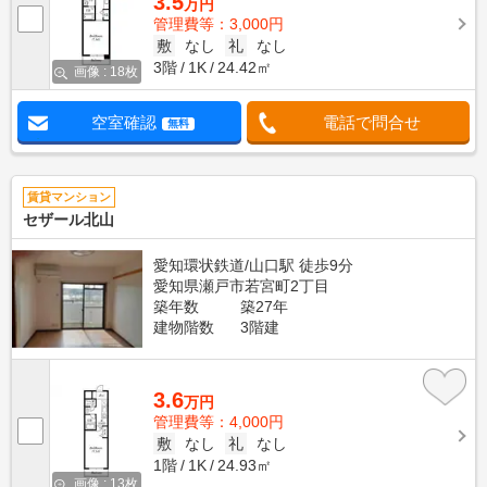
3.5
万円
管理費等：3,000円
敷
なし
礼
なし
3階
1K
24.42㎡
画像 : 18枚
空室確認
電話で問合せ
無料
賃貸マンション
セザール北山
愛知環状鉄道/山口駅 徒歩9分
愛知県瀬戸市若宮町2丁目
築年数
築27年
建物階数
3階建
3.6
万円
管理費等：4,000円
敷
なし
礼
なし
1階
1K
24.93㎡
画像 : 13枚