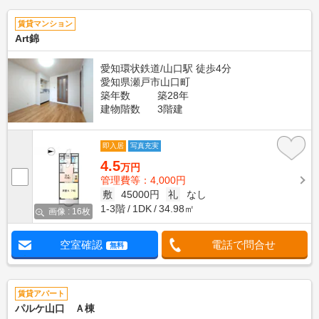
賃貸マンション
Art錦
愛知環状鉄道/山口駅 徒歩4分
愛知県瀬戸市山口町
築年数
築28年
建物階数
3階建
即入居
写真充実
4.5
万円
管理費等：4,000円
敷
45000円
礼
なし
1-3階
1DK
34.98㎡
画像 : 16枚
空室確認
電話で問合せ
無料
賃貸アパート
パルケ山口 Ａ棟