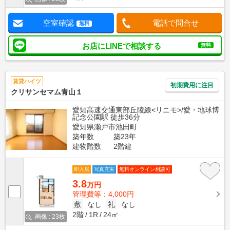
空室確認
電話で問合せ
無料
お店にLINEで相談する
無料
賃貸ハイツ
初期費用に注目
クリサンセマム青山１
愛知高速交通東部丘陵線<リニモ>/愛・地球博
記念公園駅 徒歩36分
愛知県瀬戸市池田町
築年数
築23年
建物階数
2階建
即入居
写真充実
無料オンライン相談可
3.8
万円
管理費等：4,000円
敷
なし
礼
なし
2階
1R
24㎡
画像 : 23枚