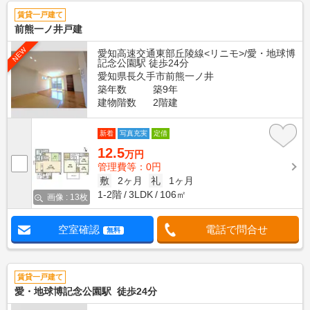
賃貸一戸建て
前熊一ノ井戸建
NEW
愛知高速交通東部丘陵線<リニモ>/愛・地球博
記念公園駅 徒歩24分
愛知県長久手市前熊一ノ井
築年数
築9年
建物階数
2階建
新着
写真充実
定借
12.5
万円
管理費等：0円
敷
2ヶ月
礼
1ヶ月
1-2階
3LDK
106㎡
画像 : 13枚
空室確認
電話で問合せ
無料
賃貸一戸建て
愛・地球博記念公園駅 徒歩24分