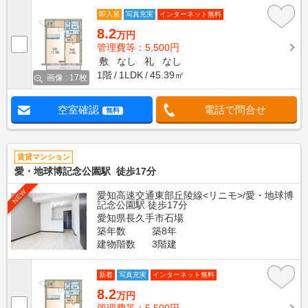
即入居
写真充実
インターネット無料
8.2
万円
管理費等：5,500円
敷
なし
礼
なし
1階
1LDK
45.39㎡
画像 : 17枚
空室確認
電話で問合せ
無料
賃貸マンション
愛・地球博記念公園駅 徒歩17分
NEW
愛知高速交通東部丘陵線<リニモ>/愛・地球博
記念公園駅 徒歩17分
愛知県長久手市石場
築年数
築8年
建物階数
3階建
新着
写真充実
インターネット無料
8.2
万円