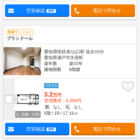
空室確認
電話で問合せ
無料
賃貸マンション
プランドール
愛知環状鉄道/山口駅 徒歩10分
愛知県瀬戸市矢形町
築年数
築33年
建物階数
6階建
写真充実
3.2
万円
管理費等：6,000円
敷
なし
礼
なし
5階
1R
17.16㎡
画像 : 15枚
空室確認
電話で問合せ
無料