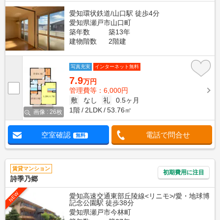
愛知環状鉄道/山口駅 徒歩4分
愛知県瀬戸市山口町
築年数
築13年
建物階数
2階建
写真充実
インターネット無料
7.9
万円
管理費等：6,000円
敷
なし
礼
0.5ヶ月
1階
2LDK
53.76㎡
画像 : 26枚
空室確認
電話で問合せ
無料
賃貸マンション
初期費用に注目
詩季乃郷
NEW
愛知高速交通東部丘陵線<リニモ>/愛・地球博
記念公園駅 徒歩38分
愛知県瀬戸市今林町