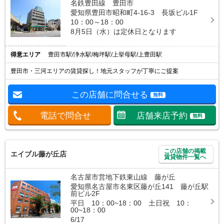
名鉄豊田線 豊田市
愛知県豊田市昭和町4-16-3 長坂ビル1F
10：00～18：00
8月5日（水）は定休日となります
得意エリア
豊田市駅/浄水駅/梅坪駅/上挙母駅/上豊田駅
豊田市・三河エリアの賃貸探し！地元スタッフが丁寧にご提案
この店舗に問合せる
無料
電話で問合せ
店舗来店予約
無料
この店舗の掲載
エイブル藤が丘店
賃貸物件一覧へ
名古屋市営地下鉄東山線 藤が丘
愛知県名古屋市名東区藤が丘141 藤が丘駅
前ビル2F
平日 10：00~18：00 土日祝 10：
00~18：00
6/17