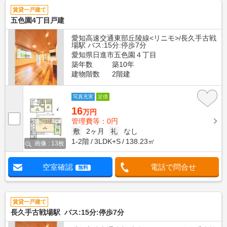
賃貸一戸建て
五色園4丁目戸建
愛知高速交通東部丘陵線<リニモ>/長久手古戦
場駅 バス:15分:停歩7分
愛知県日進市五色園４丁目
築年数
築10年
建物階数
2階建
写真充実
定借
16
万円
管理費等：0円
敷
2ヶ月
礼
なし
1-2階
3LDK+S
138.23㎡
画像 : 13枚
空室確認
電話で問合せ
無料
賃貸一戸建て
長久手古戦場駅 バス:15分:停歩7分