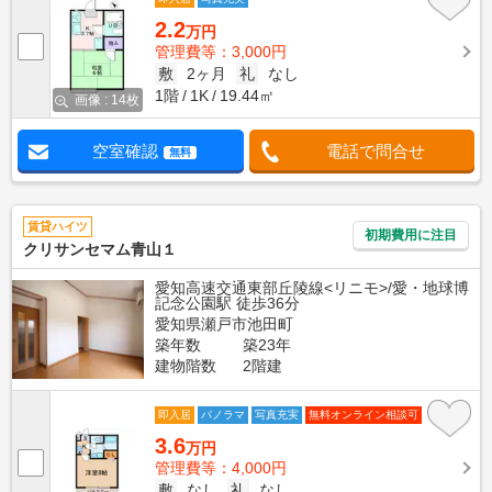
2.2
万円
管理費等：3,000円
敷
2ヶ月
礼
なし
1階
1K
19.44㎡
画像 : 14枚
空室確認
電話で問合せ
無料
賃貸ハイツ
初期費用に注目
クリサンセマム青山１
愛知高速交通東部丘陵線<リニモ>/愛・地球博
記念公園駅 徒歩36分
愛知県瀬戸市池田町
築年数
築23年
建物階数
2階建
即入居
パノラマ
写真充実
無料オンライン相談可
3.6
万円
管理費等：4,000円
敷
なし
礼
なし