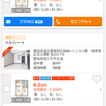
管理費等：5,500円
敷
なし
礼
なし
1階
1LDK
45.39㎡
画像 : 11枚
空室確認
電話で問合せ
無料
賃貸マンション
スカイハート
NEW
愛知高速交通東部丘陵線<リニモ>/愛・地球博
記念公園駅 徒歩17分
愛知県長久手市石場
築年数
築8年
建物階数
3階建
新着
写真充実
インターネット無料
8.2
万円
管理費等：5,500円
敷
なし
礼
なし
1階
1LDK
45.39㎡
画像 : 11枚