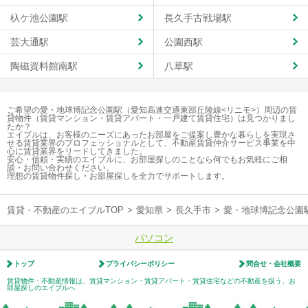
杁ケ池公園駅
長久手古戦場駅
芸大通駅
公園西駅
陶磁資料館南駅
八草駅
ご希望の愛・地球博記念公園駅（愛知高速交通東部丘陵線<リニモ>）周辺の賃
貸物件（賃貸マンション・賃貸アパート・一戸建て賃貸住宅）は見つかりまし
たか？
エイブルは、お客様のニーズにあったお部屋をご提案し豊かな暮らしを実現さ
せる賃貸業界のプロフェッショナルとして、不動産賃貸仲介サービス事業を中
心に賃貸業界をリードしてきました。
安心・信頼・実績のエイブルに、お部屋探しのことなら何でもお気軽にご相
談・お問い合わせください。
理想の賃貸物件探し・お部屋探しを全力でサポートします。
賃貸・不動産のエイブルTOP
>
愛知県
>
長久手市
>
愛・地球博記念公園
パソコン
トップ
プライバシーポリシー
問合せ・会社概要
賃貸物件・不動産情報は、賃貸マンション・賃貸アパート・賃貸住宅などの不動産を扱う、お
部屋探しのエイブルへ