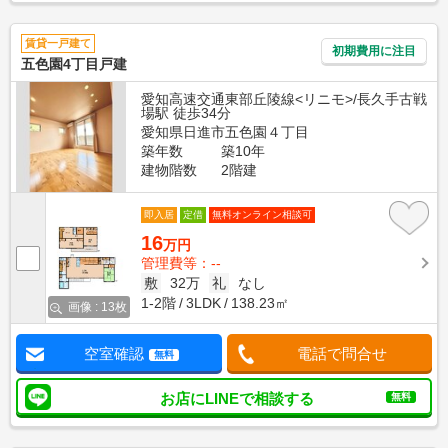
賃貸一戸建て
初期費用に注目
五色園4丁目戸建
愛知高速交通東部丘陵線<リニモ>/長久手古戦
場駅 徒歩34分
愛知県日進市五色園４丁目
築年数
築10年
建物階数
2階建
即入居
定借
無料オンライン相談可
16
万円
管理費等：--
敷
32万
礼
なし
1-2階
3LDK
138.23㎡
画像 : 13枚
空室確認
電話で問合せ
無料
お店にLINEで相談する
無料