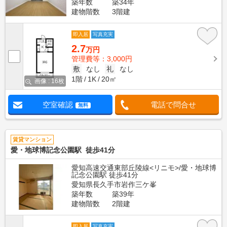
築年数
築34年
建物階数
3階建
即入居
写真充実
2.7
万円
管理費等：3,000円
敷
なし
礼
なし
1階
1K
20㎡
画像 : 16枚
空室確認
電話で問合せ
無料
賃貸マンション
愛・地球博記念公園駅 徒歩41分
愛知高速交通東部丘陵線<リニモ>/愛・地球博
記念公園駅 徒歩41分
愛知県長久手市岩作三ケ峯
築年数
築39年
建物階数
2階建
即入居
写真充実