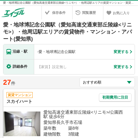
愛・地球博記念公園駅（愛知高速交通東部丘陵線<リニモ>）・他周辺駅エリアの賃貸マンション・賃貸アパート・賃貸住宅の不動産情報を検索！不動産賃貸の物件探しは、お部屋探しのエイブル
保存条件
閲覧履歴
お気に入り
愛・地球博記念公園駅（愛知高速交通東部丘陵線<リニ
モ>）・他周辺駅エリアの賃貸物件・マンション・アパ
ート(愛知県)
沿線・駅
-
愛・地球博記念公園駅
変更する
詳細条件
【家賃】設定無し
変更する
27
件
賃貸マンション
初期費用に注目
スカイハート
愛知高速交通東部丘陵線<リニモ>/公園西
駅 徒歩6分
愛知県長久手市石場
築年数
築8年
建物階数
3階建