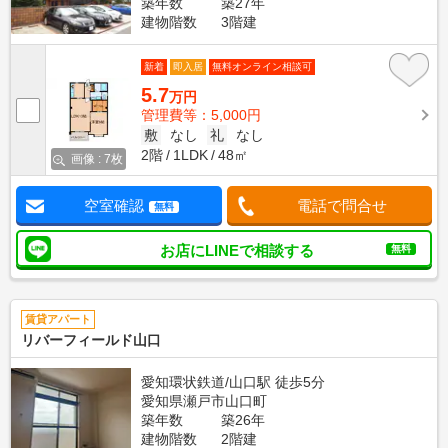
築年数
築27年
建物階数
3階建
新着
即入居
無料オンライン相談可
5.7
万円
管理費等：5,000円
敷
なし
礼
なし
2階
1LDK
48㎡
画像 : 7枚
空室確認
電話で問合せ
無料
お店にLINEで相談する
無料
賃貸アパート
リバーフィールド山口
愛知環状鉄道/山口駅 徒歩5分
愛知県瀬戸市山口町
築年数
築26年
建物階数
2階建