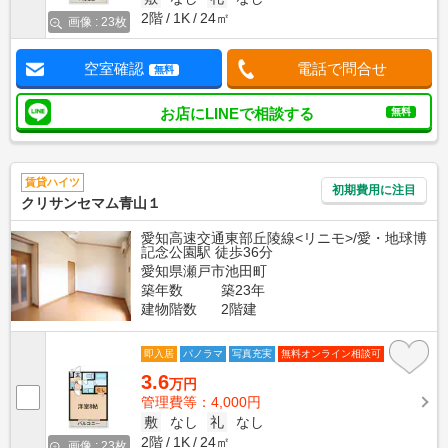
2階
1K
24㎡
画像 : 23枚
空室確認
電話で問合せ
無料
お店にLINEで相談する
無料
賃貸ハイツ
初期費用に注目
クリサンセマム青山１
愛知高速交通東部丘陵線<リニモ>/愛・地球博
記念公園駅 徒歩36分
愛知県瀬戸市池田町
築年数
築23年
建物階数
2階建
即入居
パノラマ
写真充実
無料オンライン相談可
3.6
万円
管理費等：4,000円
敷
なし
礼
なし
2階
1K
24㎡
画像 : 23枚