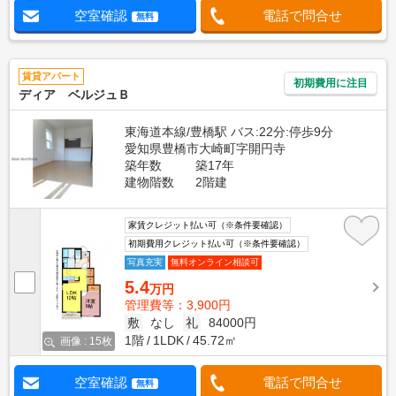
空室確認
電話で問合せ
無料
賃貸アパート
初期費用に注目
ディア ベルジュＢ
東海道本線/豊橋駅 バス:22分:停歩9分
愛知県豊橋市大崎町字開円寺
築年数
築17年
建物階数
2階建
家賃クレジット払い可（※条件要確認）
初期費用クレジット払い可（※条件要確認）
写真充実
無料オンライン相談可
5.4
万円
管理費等：3,900円
敷
なし
礼
84000円
1階
1LDK
45.72㎡
画像 : 15枚
空室確認
電話で問合せ
無料