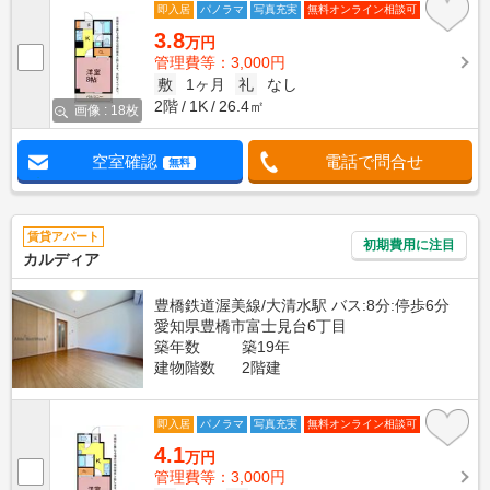
即入居
パノラマ
写真充実
無料オンライン相談可
3.8
万円
管理費等：3,000円
敷
1ヶ月
礼
なし
2階
1K
26.4㎡
画像 : 18枚
空室確認
電話で問合せ
無料
賃貸アパート
初期費用に注目
カルディア
豊橋鉄道渥美線/大清水駅 バス:8分:停歩6分
愛知県豊橋市富士見台6丁目
築年数
築19年
建物階数
2階建
即入居
パノラマ
写真充実
無料オンライン相談可
4.1
万円
管理費等：3,000円