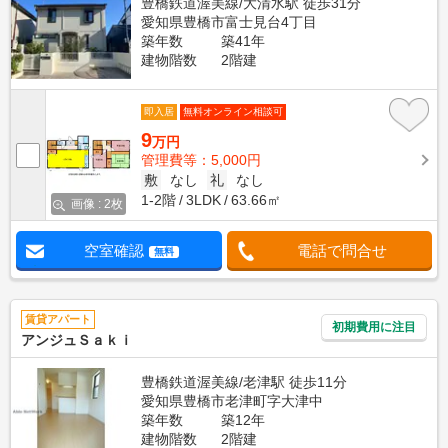
豊橋鉄道渥美線/大清水駅 徒歩31分
愛知県豊橋市富士見台4丁目
築年数
築41年
建物階数
2階建
即入居
無料オンライン相談可
9
万円
管理費等：5,000円
敷
なし
礼
なし
1-2階
3LDK
63.66㎡
画像 : 2枚
空室確認
電話で問合せ
無料
賃貸アパート
初期費用に注目
アンジュＳａｋｉ
豊橋鉄道渥美線/老津駅 徒歩11分
愛知県豊橋市老津町字大津中
築年数
築12年
建物階数
2階建