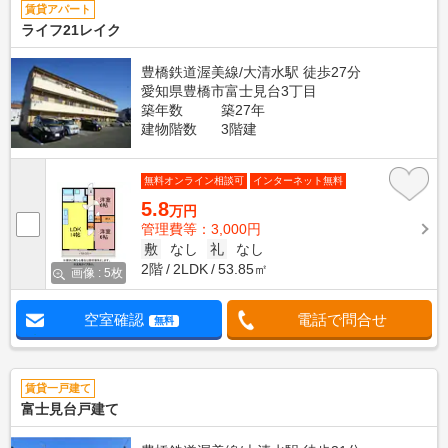
賃貸アパート
ライフ21レイク
豊橋鉄道渥美線/大清水駅 徒歩27分
愛知県豊橋市富士見台3丁目
築年数
築27年
建物階数
3階建
無料オンライン相談可
インターネット無料
5.8
万円
管理費等：3,000円
敷
なし
礼
なし
2階
2LDK
53.85㎡
画像 : 5枚
空室確認
電話で問合せ
無料
賃貸一戸建て
富士見台戸建て