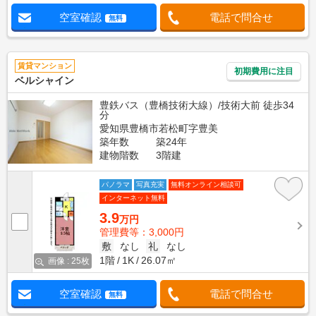
空室確認
電話で問合せ
無料
賃貸マンション
初期費用に注目
ベルシャイン
豊鉄バス（豊橋技術大線）/技術大前 徒歩34
分
愛知県豊橋市若松町字豊美
築年数
築24年
建物階数
3階建
パノラマ
写真充実
無料オンライン相談可
インターネット無料
3.9
万円
管理費等：3,000円
敷
なし
礼
なし
1階
1K
26.07㎡
画像 : 25枚
空室確認
電話で問合せ
無料