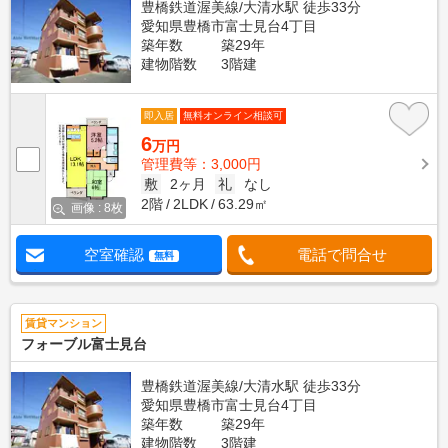
豊橋鉄道渥美線/大清水駅 徒歩33分
愛知県豊橋市富士見台4丁目
築年数
築29年
建物階数
3階建
即入居
無料オンライン相談可
6
万円
管理費等：3,000円
敷
2ヶ月
礼
なし
2階
2LDK
63.29㎡
画像 : 8枚
空室確認
電話で問合せ
無料
賃貸マンション
フォーブル富士見台
豊橋鉄道渥美線/大清水駅 徒歩33分
愛知県豊橋市富士見台4丁目
築年数
築29年
建物階数
3階建