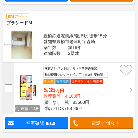
賃貸アパート
プラシードＭ
豊橋鉄道渥美線/老津駅 徒歩15分
愛知県豊橋市老津町字森崎
築年数
築18年
建物階数
2階建
家賃クレジット払い可（※条件要確認）
初期費用クレジット払い可（※条件要確認）
即入居
写真充実
無料オンライン相談可
5.35
万円
管理費等：4,100円
敷
なし
礼
83500円
2階
2LDK
58.86㎡
画像 : 14枚
空室確認
電話で問合せ
無料