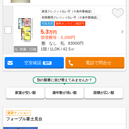
家賃クレジット払い可（※条件要確認）
初期費用クレジット払い可（※条件要確認）
写真充実
無料オンライン相談可
5.3
万円
管理費等：5,200円
敷
なし
礼
83000円
1階
1LDK
42.5㎡
画像 : 15枚
空室確認
電話で問合せ
無料
別の順番に並び替えてみませんか？
家賃が安い順
築年数が浅い順
面積が広い順
賃貸マンション
フォーブル富士見台