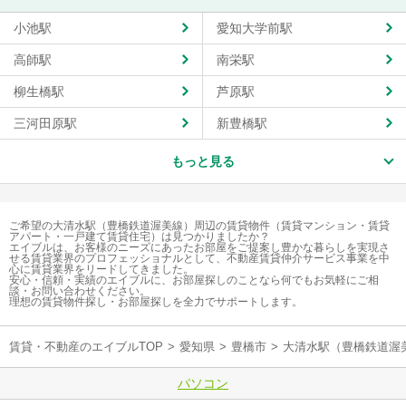
小池駅
愛知大学前駅
高師駅
南栄駅
柳生橋駅
芦原駅
三河田原駅
新豊橋駅
もっと見る
ご希望の大清水駅（豊橋鉄道渥美線）周辺の賃貸物件（賃貸マンション・賃貸
アパート・一戸建て賃貸住宅）は見つかりましたか？
エイブルは、お客様のニーズにあったお部屋をご提案し豊かな暮らしを実現さ
せる賃貸業界のプロフェッショナルとして、不動産賃貸仲介サービス事業を中
心に賃貸業界をリードしてきました。
安心・信頼・実績のエイブルに、お部屋探しのことなら何でもお気軽にご相
談・お問い合わせください。
理想の賃貸物件探し・お部屋探しを全力でサポートします。
賃貸・不動産のエイブルTOP
>
愛知県
>
豊橋市
>
大清水駅（豊橋鉄道渥
パソコン