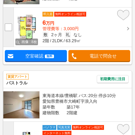
即入居
無料オンライン相談可
6
万円
管理費等：3,000円
敷
2ヶ月
礼
なし
2階
2LDK
63.29㎡
画像 : 8枚
空室確認
電話で問合せ
無料
賃貸アパート
初期費用に注目
パストラル
東海道本線/豊橋駅 バス:20分:停歩10分
愛知県豊橋市大崎町字浪入向
築年数
築17年
建物階数
2階建
パノラマ
写真充実
無料オンライン相談可
インターネット無料