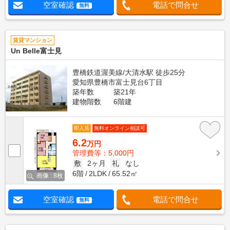
空室確認
電話で問合せ
無料
賃貸マンション
Un Belle富士見
豊橋鉄道渥美線/大清水駅 徒歩25分
愛知県豊橋市富士見台6丁目
築年数
築21年
建物階数
6階建
即入居
無料オンライン相談可
6.2
万円
管理費等：5,000円
敷
2ヶ月
礼
なし
6階
2LDK
65.52㎡
画像 : 8枚
空室確認
電話で問合せ
無料