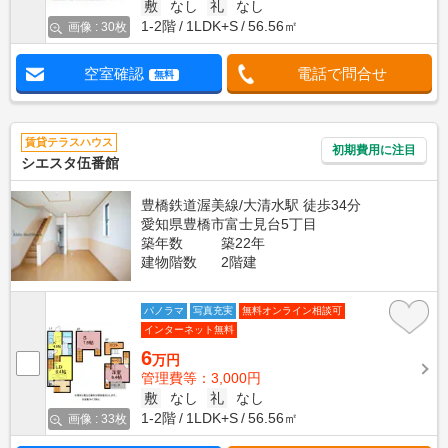
敷
なし
礼
なし
1-2階
1LDK+S
56.56㎡
画像 : 30枚
空室確認
電話で問合せ
無料
賃貸テラスハウス
初期費用に注目
シエスタ伍番館
豊橋鉄道渥美線/大清水駅 徒歩34分
愛知県豊橋市富士見台5丁目
築年数
築22年
建物階数
2階建
パノラマ
写真充実
無料オンライン相談可
インターネット無料
6
万円
管理費等：3,000円
敷
なし
礼
なし
1-2階
1LDK+S
56.56㎡
画像 : 33枚