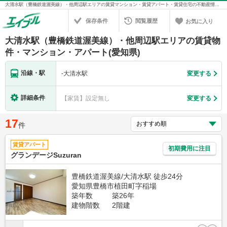
大清水駅（豊橋鉄道渥美線）・他周辺駅エリアの賃貸マンション・賃貸アパート・賃貸住宅の不動産情報を検索！不動産賃貸の物件探しは、お部屋探しのエイブル
保存条件
閲覧履歴
お気に入り
大清水駅（豊橋鉄道渥美線）・他周辺駅エリアの賃貸物
件・マンション・アパート(愛知県)
沿線・駅
-
大清水駅
変更する
詳細条件
【家賃】設定無し
変更する
17
件
賃貸アパート
初期費用に注目
グランデージSuzuran
豊橋鉄道渥美線/大清水駅 徒歩24分
愛知県豊橋市植田町字稲場
築年数
築26年
建物階数
2階建