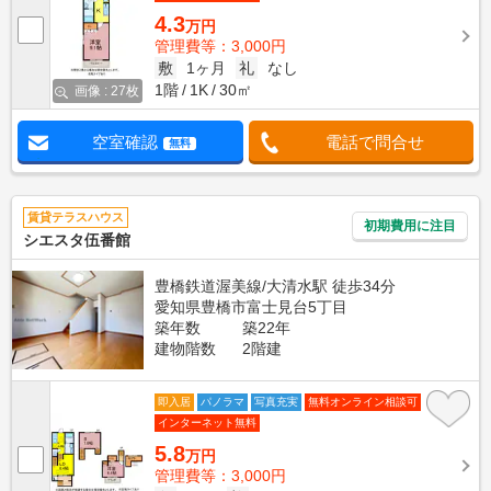
4.3
万円
管理費等：3,000円
敷
1ヶ月
礼
なし
1階
1K
30㎡
画像 : 27枚
空室確認
電話で問合せ
無料
賃貸テラスハウス
初期費用に注目
シエスタ伍番館
豊橋鉄道渥美線/大清水駅 徒歩34分
愛知県豊橋市富士見台5丁目
築年数
築22年
建物階数
2階建
即入居
パノラマ
写真充実
無料オンライン相談可
インターネット無料
5.8
万円
管理費等：3,000円