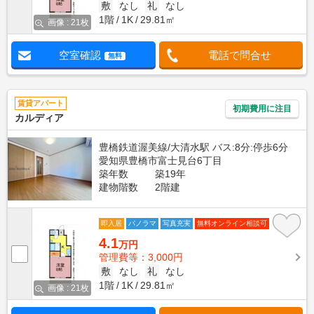
敷
なし
礼
なし
1階
1K
29.81㎡
画像 : 21枚
空室確認
電話で問合せ
無料
賃貸アパート
初期費用に注目
カルディア
豊橋鉄道渥美線/大清水駅 バス:8分:停歩6分
愛知県豊橋市富士見台6丁目
築年数
築19年
建物階数
2階建
即入居
パノラマ
写真充実
無料オンライン相談可
4.1
万円
管理費等：3,000円
敷
なし
礼
なし
1階
1K
29.81㎡
画像 : 21枚