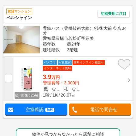
賃貸マンション
初期費用に注目
ベルシャイン
豊鉄バス（豊橋技術大線）/技術大前 徒歩34
分
愛知県豊橋市若松町字豊美
築年数
築24年
建物階数
3階建
パノラマ
写真充実
無料オンライン相談可
インターネット無料
3.9
万円
管理費等：3,000円
敷
なし
礼
なし
1階
1K
26.07㎡
画像 : 25枚
空室確認
電話で問合せ
無料
物件が見つからなかったら店舗に相談