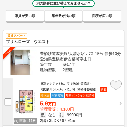
別の順番に並び替えてみませんか？
家賃が安い順
築年数が浅い順
面積が広い順
賃貸アパート
プリムローズ ウエスト
NEW
豊橋鉄道渥美線/大清水駅 バス:15分:停歩10分
愛知県豊橋市伊古部町字山口
築年数
築17年
建物階数
2階建
家賃クレジット払い可（※条件要確認）
初期費用クレジット払い可（※条件要確認）
新着
即入居
写真充実
無料オンライン相談可
5.9
万円
管理費等：4,100円
敷
なし
礼
99000円
2階
3LDK
67.91㎡
画像 : 17枚